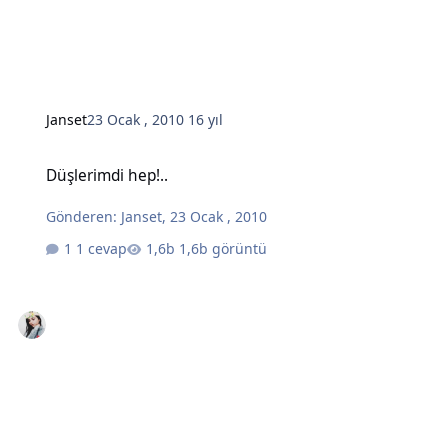
Janset
23 Ocak , 2010
16 yıl
Düşlerimdi hep!..
Düşlerimdi hep!..
Gönderen:
Janset
,
23 Ocak , 2010
1 cevap
1,6b görüntü