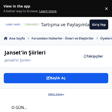
İçeriğe atla
View in the app
×
Di
A better way to browse.
Learn more
.
Tartışma ve Paylaşımların Merkez
Giriş Yap
Ana Sayfa
Forumdan Haberler - Öneri ve Eleştiriler
Üyeler
Janset'in Şiirleri
Takipçiler
Janset'in Şiirleri
Başlık Aç
SIRALAMA
O GÜN...
O GÜN...