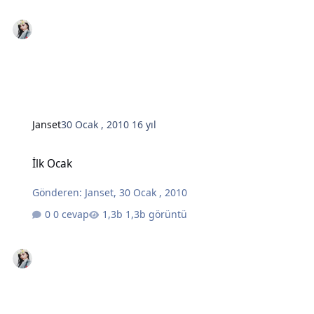
Janset
30 Ocak , 2010
16 yıl
İlk Ocak
İlk Ocak
Gönderen:
Janset
,
30 Ocak , 2010
0 cevap
1,3b görüntü