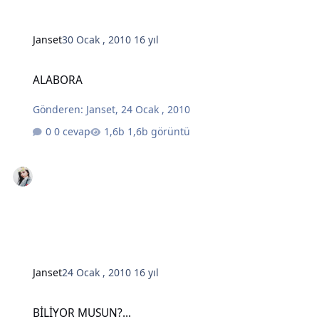
Janset
30 Ocak , 2010
16 yıl
ALABORA
ALABORA
Gönderen:
Janset
,
24 Ocak , 2010
0 cevap
1,6b görüntü
Janset
24 Ocak , 2010
16 yıl
BİLİYOR MUSUN?...
BİLİYOR MUSUN?...