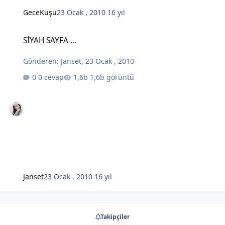
GeceKuşu
23 Ocak , 2010
16 yıl
SİYAH SAYFA ...
SİYAH SAYFA ...
Gönderen:
Janset
,
23 Ocak , 2010
0 cevap
1,6b görüntü
Janset
23 Ocak , 2010
16 yıl
Takipçiler