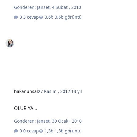
Gönderen:
Janset
,
4 Şubat , 2010
3 cevap
3,6b görüntü
hakanunsal
27 Kasım , 2012
13 yıl
OLUR YA...
OLUR YA...
Gönderen:
Janset
,
30 Ocak , 2010
0 cevap
1,3b görüntü