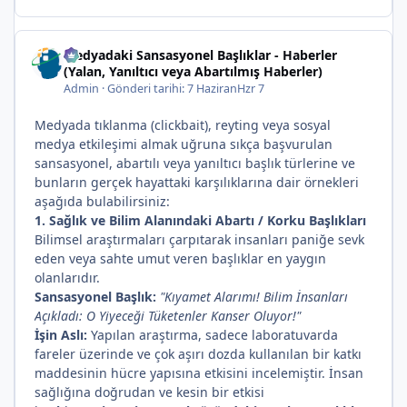
Medyadaki Sansasyonel Başlıklar - Haberler
(Yalan, Yanıltıcı veya Abartılmış Haberler)
Admin
·
Gönderi tarihi:
7 Haziran
Hzr 7
Medyada tıklanma (clickbait), reyting veya sosyal
medya etkileşimi almak uğruna sıkça başvurulan
sansasyonel, abartılı veya yanıltıcı başlık türlerine ve
bunların gerçek hayattaki karşılıklarına dair örnekleri
aşağıda bulabilirsiniz:
1. Sağlık ve Bilim Alanındaki Abartı / Korku Başlıkları
Bilimsel araştırmaları çarpıtarak insanları paniğe sevk
eden veya sahte umut veren başlıklar en yaygın
olanlarıdır.
Sansasyonel Başlık:
"Kıyamet Alarımı! Bilim İnsanları
Açıkladı: O Yiyeceği Tüketenler Kanser Oluyor!"
İşin Aslı:
Yapılan araştırma, sadece laboratuvarda
fareler üzerinde ve çok aşırı dozda kullanılan bir katkı
maddesinin hücre yapısına etkisini incelemiştir. İnsan
sağlığına doğrudan ve kesin bir etkisi