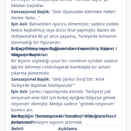
tıklatan başlıklar.
Sansasyonel Başlık:
"Ünlü Oyuncudan Kahreden Haber!
Herkes Yasta..."
İşin Aslı:
Bahsedilen oyuncu ölmemiştir; sadece evdeki
kedisi kaybolmuş veya dizisi final yapmıştır. Bazen de
Hollywood'da 80 yıl önce yaşamış, Türkiye'de kimsenin
tanımadığı bir figürandır.
Amaç:
5. Çarpıtılmış veya Bağlamından Koparılmış Siyaset /
Okuyucuyu duygusal olarak manipüle edip
siteye çekmek.
Magazin Başlıkları
Bir kişinin söylediği uzun bir cümlenin içinden sadece
tek
bir kelimeyi cımbızlayarak bambaşka bir anlam
çıkarma yöntemidir.
Sansasyonel Başlık:
"Ünlü Şarkıcı İtiraf Etti: 'Artık
Türkiye'de Yaşamak İstemiyorum!'"
İşin Aslı:
Şarkıcı röportajında aslında
"Türkiye'yi çok
seviyorum ama tatil için birkaç aylığına İtalya'ya gitmek
istiyorum"
demiştir. Medya sadece "gitmek istiyorum"
kısmını alır.
Amaç:
Bir Başlığın "Sansasyonel / Yanıltıcı" Olduğunu Nasıl
Suni bir tartışma ve kutuplaşma yaratarak
yorum ve etkileşim sayısını artırmak.
Anlarsınız?
Belirti
Açıklama