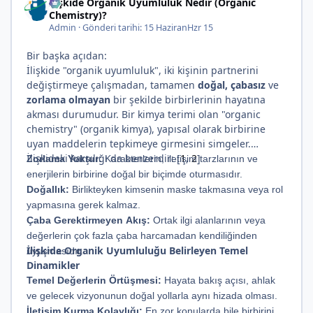
İlişkide Organik Uyumluluk Nedir (Organic
Chemistry)?
Admin
·
Gönderi tarihi:
15 Haziran
Hzr 15
Bir başka açıdan:
İlişkide "organik uyumluluk", iki kişinin partnerini
değiştirmeye çalışmadan, tamamen
doğal, çabasız
ve
zorlama olmayan
bir şekilde birbirlerinin hayatına
akması durumudur. Bir kimya terimi olan "organic
chemistry" (organik kimya), yapısal olarak birbirine
uyan maddelerin tepkimeye girmesini simgeler.
İlişkideki karşılığı da benzerdir: [
1
,
2
]
Zorlama Yoktur:
Karakterlerin, iletişim tarzlarının ve
enerjilerin birbirine doğal bir biçimde oturmasıdır.
Doğallık:
Birlikteyken kimsenin maske takmasına veya rol
yapmasına gerek kalmaz.
Çaba Gerektirmeyen Akış:
Ortak ilgi alanlarının veya
değerlerin çok fazla çaba harcamadan kendiliğinden
İlişkide Organik Uyumluluğu Belirleyen Temel
uyuşmasıdır.
Dinamikler
Temel Değerlerin Örtüşmesi:
Hayata bakış açısı, ahlak
ve gelecek vizyonunun doğal yollarla aynı hizada olması.
İletişim Kurma Kolaylığı:
En zor konularda bile birbirini