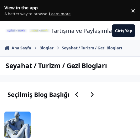
İçeriğe atla
View in the app
×
Di
A better way to browse.
Learn more
.
Tartışma ve Paylaşımların Merkez
Giriş Yap
Ana Sayfa
Bloglar
Seyahat / Turizm / Gezi Blogları
Seyahat / Turizm / Gezi Blogları
Previous carousel slide
Next carousel slid
Seçilmiş Blog Başlığı
Şunun hakkında daha oku: Seni özlemem için bana fırsat verir misi