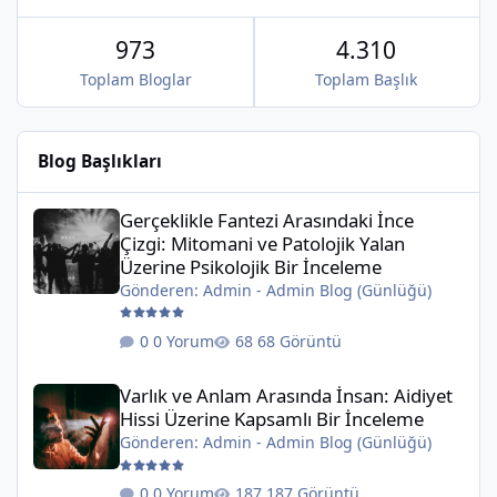
973
4.310
Toplam Bloglar
Toplam Başlık
Blog Başlıkları
Gerçeklikle Fantezi Arasındaki İnce Çizgi: Mitomani ve Patolojik 
Gerçeklikle Fantezi Arasındaki İnce
Çizgi: Mitomani ve Patolojik Yalan
Üzerine Psikolojik Bir İnceleme
Gönderen:
Admin
-
Admin Blog (Günlüğü)
0 Yorum
68 Görüntü
Varlık ve Anlam Arasında İnsan: Aidiyet Hissi Üzerine Kapsamlı 
Varlık ve Anlam Arasında İnsan: Aidiyet
Hissi Üzerine Kapsamlı Bir İnceleme
Gönderen:
Admin
-
Admin Blog (Günlüğü)
0 Yorum
187 Görüntü