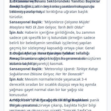
kanıtlanmamıştır.
2. Ekonomi ve Finans Sektöründeki Yanıltıcı Başlıklar
Amaç:
Özellikle döviz, altın veya maaş zamları konusunda
Sağlık üzerinden korku yaratarak okuyucuyu
tıklamaya zorlamak.
beklenti yaratıp hayal kırıklığına uğratan başlık
türüdür.
Sansasyonel Başlık:
"Milyonlarca Çalışana Müjde!
Maaşlara %85 Ek Zam Geliyor, Tarih Belli Oldu!"
İşin Aslı:
Haberin içeriğine girildiğinde, bu zammın
sadece çok spesifik bir iş kolundaki (örneğin sadece
belirli bir belediyenin sendikalı işçilerine) yapılan
geçmiş bir sözleşmeyi kapsadığı ortaya çıkar. Genel
memur veya işçi zammıyla ilgisi yoktur.
3. Doğal Afet ve Hava Durumu Felaket tellallığı
Amaç:
Hava durumunu adeta bir film fragmanına dönüştüren
İnsanların geçim kaygısını ve merakını
kullanarak hit (ziyaretçi) kasmak.
abartılı başlıklar.
Sansasyonel Başlık:
"Meteoroloji Uyardı: Türkiye Kutup
Soğuklarının Etkisine Giriyor, Her Yer Donacak!"
İşin Aslı:
Mevsim normallerinde yaşanacak 3-4
derecelik sıradan bir sıcaklık düşüşü veya kış ayında
yağması gayet normal olan bir kar yağışı söz
konusudur.
Amaç:
4. "Clickbait" (Tık Tuzağı) Eksik Bilgi Başlıkları
Rutin bir doğa olayını "afet" gibi sunarak panik
dalgası yaratmak.
Merak unsurunu zirveye çıkarıp, başlıkta hiçbir bilgi
vermeyen ve okuyucuyu sürekli "Sonraki Sayfa"ya