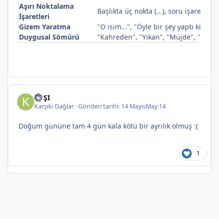
Aşırı Noktalama
Başlıkta üç nokta (...), soru işareti (?)
İşaretleri
Gizem Yaratma
"O isim...", "Öyle bir şey yaptı ki...",
Duygusal Sömürü
"Kahreden", "Yıkan", "Müjde", "Flaş" g
SUŞI
Karşıki Dağlar
·
Gönderi tarihi:
14 Mayıs
May 14
Doğum gününe tam 4 gün kala kötü bir ayrılık olmuş :(
1