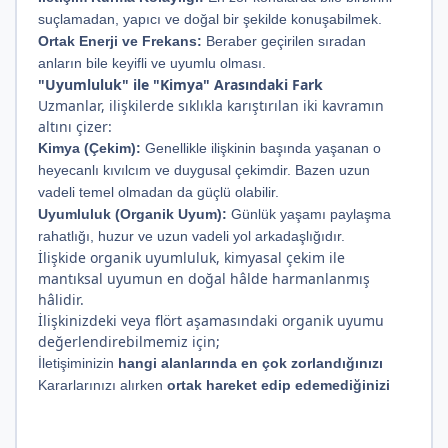
suçlamadan, yapıcı ve doğal bir şekilde konuşabilmek.
Ortak Enerji ve Frekans:
Beraber geçirilen sıradan
anların bile keyifli ve uyumlu olması.
"Uyumluluk" ile "Kimya" Arasındaki Fark
Uzmanlar, ilişkilerde sıklıkla karıştırılan iki kavramın
altını çizer:
Kimya (Çekim):
Genellikle ilişkinin başında yaşanan o
heyecanlı kıvılcım ve duygusal çekimdir. Bazen uzun
vadeli temel olmadan da güçlü olabilir.
Uyumluluk (Organik Uyum):
Günlük yaşamı paylaşma
rahatlığı, huzur ve uzun vadeli yol arkadaşlığıdır.
İlişkide organik uyumluluk, kimyasal çekim ile
mantıksal uyumun en doğal hâlde harmanlanmış
hâlidir.
İlişkinizdeki veya flört aşamasındaki organik uyumu
değerlendirebilmemiz için;
İletişiminizin
hangi alanlarında en çok zorlandığınızı
Kararlarınızı alırken
ortak hareket edip edemediğinizi