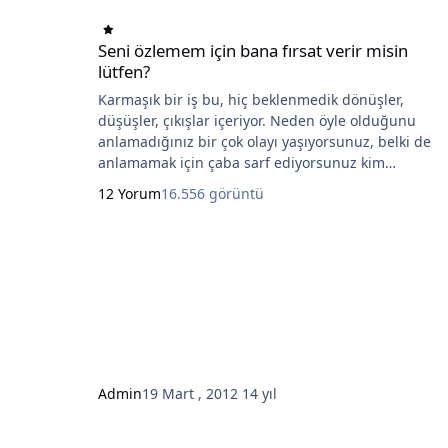
Seni özlemem için bana fırsat verir misin
lütfen?
Karmaşık bir iş bu, hiç beklenmedik dönüşler,
düşüşler, çıkışlar içeriyor. Neden öyle olduğunu
anlamadığınız bir çok olayı yaşıyorsunuz, belki de
anlamamak için çaba sarf ediyorsunuz kim
bilebilir. Sonuçta birlikteliğiniz devam ediyor ve
12 Yorum
16.556 görüntü
çok mutlu hissediyorsunuz. Birden üstünüzdeki
ilginin bıkkınlığını yaşıyorsunuz. Yaşadığınız
bıkkınlık, anlatılmaz bir hal alıyor. Öyle ki
baktığınız her yerde o ilgiyi görüyorsunuz. O gün
geliyor: yatağa yaklaşırken onun vücudunun çok
kıvrak bir yılan
Admin
19 Mart , 2012
14 yıl