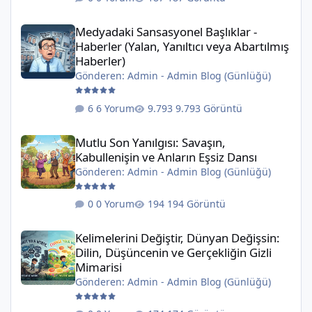
Medyadaki Sansasyonel Başlıklar - Haberler (Yalan, Yanıltıcı veya
Medyadaki Sansasyonel Başlıklar -
Haberler (Yalan, Yanıltıcı veya Abartılmış
Haberler)
Gönderen:
Admin
-
Admin Blog (Günlüğü)
6 Yorum
9.793 Görüntü
Mutlu Son Yanılgısı: Savaşın, Kabullenişin ve Anların Eşsiz Dansı
Mutlu Son Yanılgısı: Savaşın,
Kabullenişin ve Anların Eşsiz Dansı
Gönderen:
Admin
-
Admin Blog (Günlüğü)
0 Yorum
194 Görüntü
Kelimelerini Değiştir, Dünyan Değişsin: Dilin, Düşüncenin ve Ger
Kelimelerini Değiştir, Dünyan Değişsin:
Dilin, Düşüncenin ve Gerçekliğin Gizli
Mimarisi
Gönderen:
Admin
-
Admin Blog (Günlüğü)