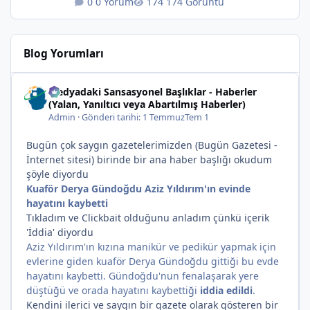
0 Yorum
174 Görüntü
Blog Yorumları
Medyadaki Sansasyonel Başlıklar - Haberler
(Yalan, Yanıltıcı veya Abartılmış Haberler)
Admin
·
Gönderi tarihi:
1 Temmuz
Tem 1
Bugün çok saygın gazetelerimizden (Bugün Gazetesi -
İnternet sitesi) birinde bir ana haber başlığı okudum
şöyle diyordu
Kuaför Derya Gündoğdu Aziz Yıldırım'ın evinde
hayatını kaybetti
Tıkladım ve Clickbait olduğunu anladım çünkü içerik
'İddia' diyordu
Aziz Yıldırım'ın kızına manikür ve pedikür yapmak için
evlerine giden kuaför Derya Gündoğdu gittiği bu evde
hayatını kaybetti. Gündoğdu'nun fenalaşarak yere
düştüğü ve orada hayatını kaybettiği
iddia edildi
.
Kendini ilerici ve saygın bir gazete olarak gösteren bir