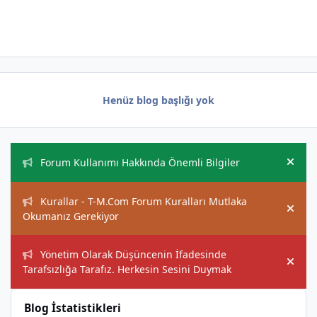
Henüz blog başlığı yok
Duyurular
Forum Kullanımı Hakkında Önemli Bilgiler
Hide
Kurallar - T-M.Com Forum Kuralları Mutlaka
Hide
Okumanız Gerekiyor
Yönetim Olarak Düşüncenin İfadesinde
Hide
Tarafsızlığa Tarafız. Herkesin Sesini Duymak
Blog İstatistikleri