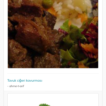
Tavuk ciğeri kavurması
-
ahme-t-arif