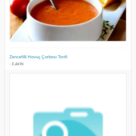
Zencefilli Havuç Çorbası Tarifi
-
E.AKIN