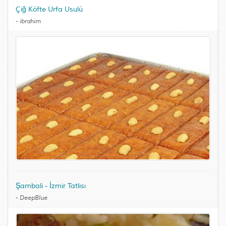
Çiğ Köfte Urfa Usulü
-
ibrahim
Şambali - İzmir Tatlısı
-
DeepBlue