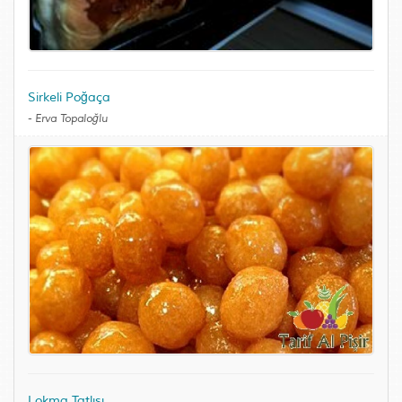
Sirkeli Poğaça
-
Erva Topaloğlu
Lokma Tatlısı