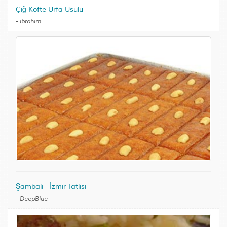
Çiğ Köfte Urfa Usulü
-
ibrahim
Şambali - İzmir Tatlısı
-
DeepBlue