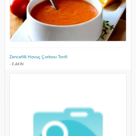
Zencefilli Havuç Çorbası Tarifi
-
E.AKIN