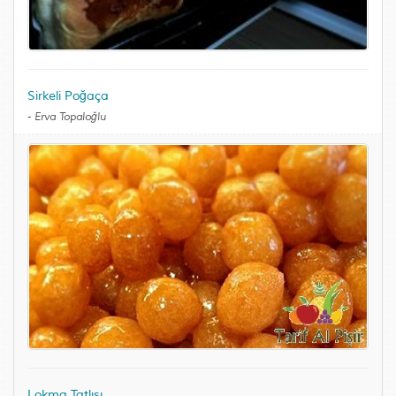
Sirkeli Poğaça
-
Erva Topaloğlu
Lokma Tatlısı