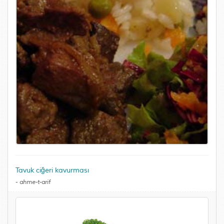
Tavuk ciğeri kavurması
-
ahme-t-arif