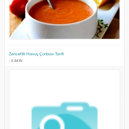
Zencefilli Havuç Çorbası Tarifi
-
E.AKIN