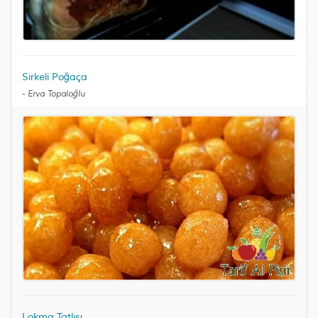
Sirkeli Poğaça
-
Erva Topaloğlu
Lokma Tatlısı