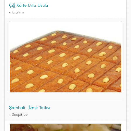
Çiğ Köfte Urfa Usulü
-
ibrahim
Şambali - İzmir Tatlısı
-
DeepBlue