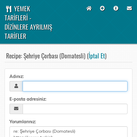
YEMEK
TARİFLERİ -
DİZİNLERE AYRILMIŞ
TARİFLER
Recipe: Şehriye Çorbası (Domatesli) (
İptal Et
)
Adınız:
E-posta adresiniz:
Yorumlarınız: