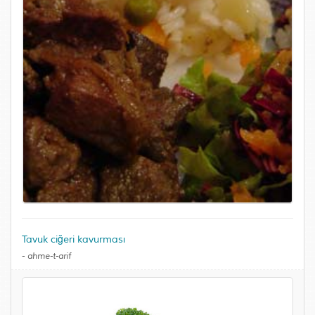
Tavuk ciğeri kavurması
-
ahme-t-arif