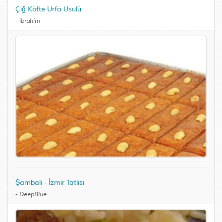
Çiğ Köfte Urfa Usulü
-
ibrahim
Şambali - İzmir Tatlısı
-
DeepBlue