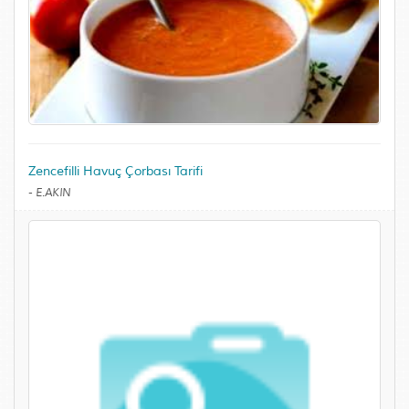
Zencefilli Havuç Çorbası Tarifi
-
E.AKIN