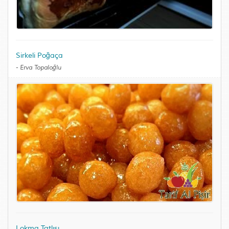
Sirkeli Poğaça
-
Erva Topaloğlu
Lokma Tatlısı