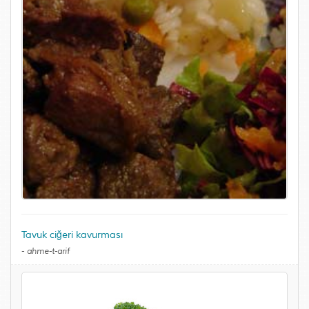
Tavuk ciğeri kavurması
-
ahme-t-arif