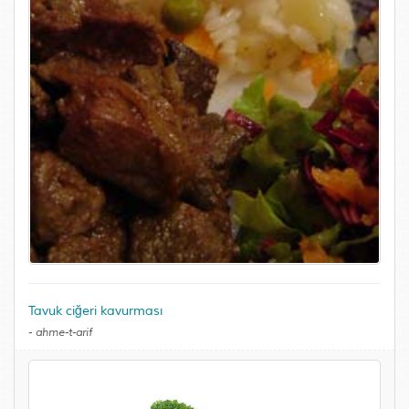
Tavuk ciğeri kavurması
-
ahme-t-arif