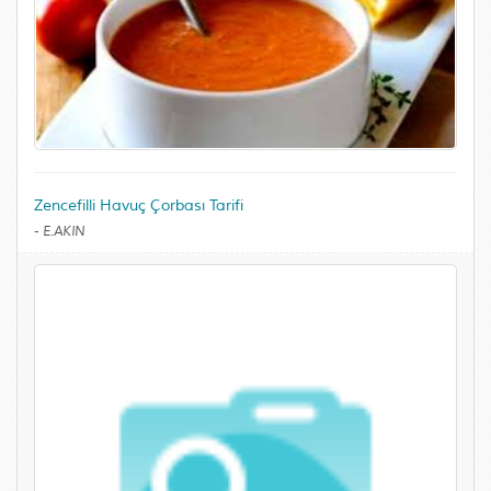
Zencefilli Havuç Çorbası Tarifi
-
E.AKIN