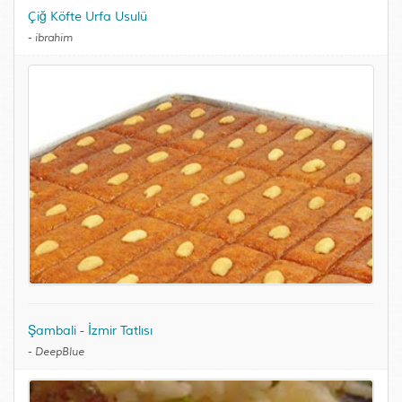
Çiğ Köfte Urfa Usulü
-
ibrahim
Şambali - İzmir Tatlısı
-
DeepBlue