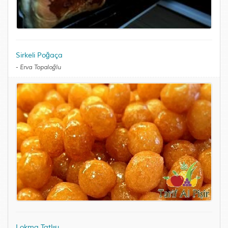
Sirkeli Poğaça
-
Erva Topaloğlu
Lokma Tatlısı