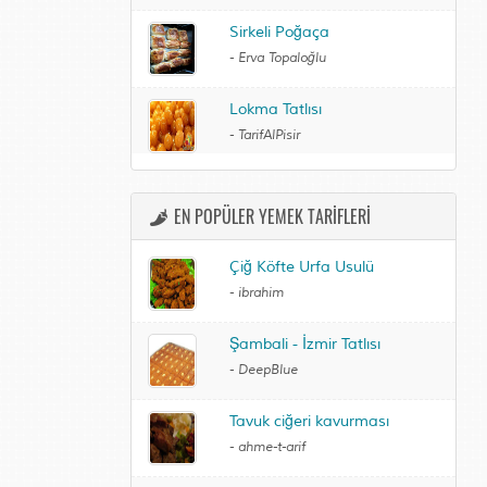
Sirkeli Poğaça
-
Erva Topaloğlu
Lokma Tatlısı
-
TarifAlPisir
EN POPÜLER YEMEK TARİFLERİ
Çiğ Köfte Urfa Usulü
-
ibrahim
Şambali - İzmir Tatlısı
-
DeepBlue
Tavuk ciğeri kavurması
-
ahme-t-arif