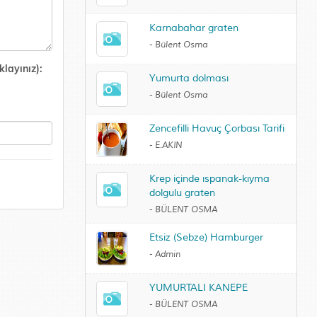
Karnabahar graten
-
Bülent Osma
layınız):
Yumurta dolması
-
Bülent Osma
Zencefilli Havuç Çorbası Tarifi
-
E.AKIN
Krep içinde ıspanak-kıyma
dolgulu graten
-
BÜLENT OSMA
Etsiz (Sebze) Hamburger
-
Admin
YUMURTALI KANEPE
-
BÜLENT OSMA