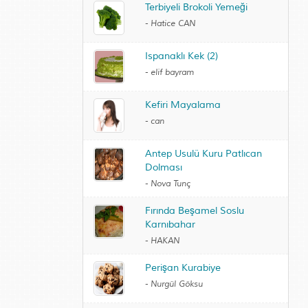
Terbiyeli Brokoli Yemeği
-
Hatice CAN
Ispanaklı Kek (2)
-
elif bayram
Kefiri Mayalama
-
can
Antep Usulü Kuru Patlıcan
Dolması
-
Nova Tunç
Fırında Beşamel Soslu
Karnıbahar
-
HAKAN
Perişan Kurabiye
-
Nurgül Göksu