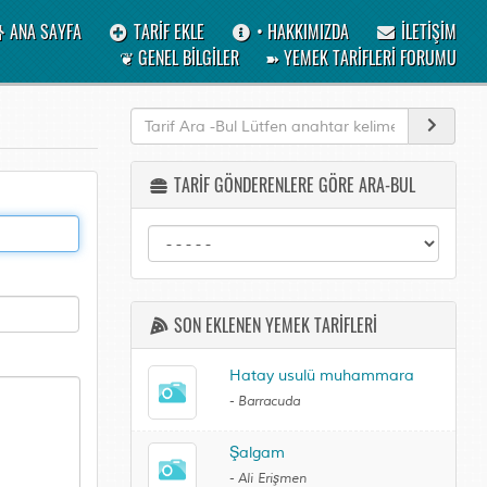
ANA SAYFA
TARİF EKLE
• HAKKIMIZDA
İLETİŞİM
❦ GENEL BİLGİLER
➽ YEMEK TARİFLERİ FORUMU
TARİF GÖNDERENLERE GÖRE ARA-BUL
SON EKLENEN YEMEK TARİFLERİ
Hatay usulü muhammara
-
Barracuda
Şalgam
-
Ali Erişmen