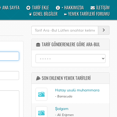
ANA SAYFA
TARİF EKLE
• HAKKIMIZDA
İLETİŞİM
❦ GENEL BİLGİLER
➽ YEMEK TARİFLERİ FORUMU
TARİF GÖNDERENLERE GÖRE ARA-BUL
SON EKLENEN YEMEK TARİFLERİ
Hatay usulü muhammara
-
Barracuda
Şalgam
-
Ali Erişmen