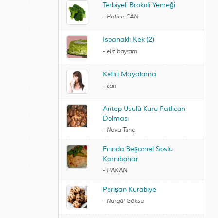
Terbiyeli Brokoli Yemeği
-
Hatice CAN
Ispanaklı Kek (2)
-
elif bayram
Kefiri Mayalama
-
can
Antep Usulü Kuru Patlıcan
Dolması
-
Nova Tunç
Fırında Beşamel Soslu
Karnıbahar
-
HAKAN
Perişan Kurabiye
-
Nurgül Göksu