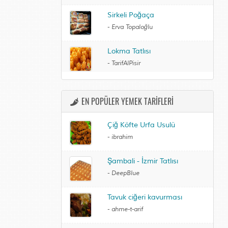
Sirkeli Poğaça
-
Erva Topaloğlu
Lokma Tatlısı
-
TarifAlPisir
EN POPÜLER YEMEK TARİFLERİ
Çiğ Köfte Urfa Usulü
-
ibrahim
Şambali - İzmir Tatlısı
-
DeepBlue
Tavuk ciğeri kavurması
-
ahme-t-arif