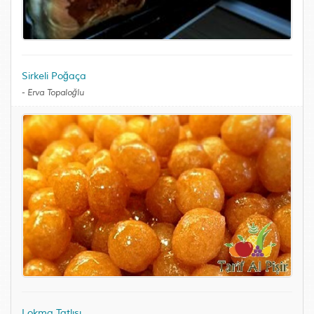
Sirkeli Poğaça
-
Erva Topaloğlu
Lokma Tatlısı