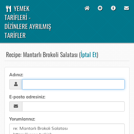
YEMEK
TARİFLERİ -
DİZİNLERE AYRILMIŞ
TARİFLER
Recipe: Mantarlı Brokoli Salatası (
İptal Et
)
Adınız:
E-posta adresiniz:
Yorumlarınız: