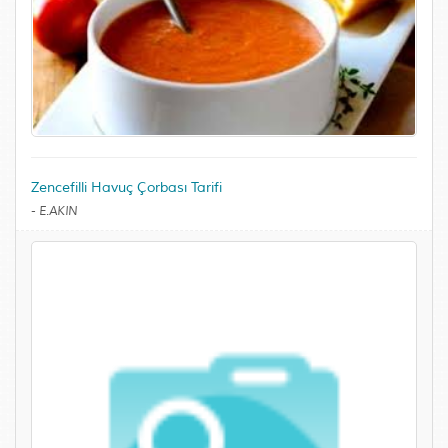
Zencefilli Havuç Çorbası Tarifi
-
E.AKIN