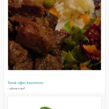
Tavuk ciğeri kavurması
-
ahme-t-arif