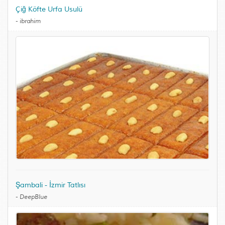
Çiğ Köfte Urfa Usulü
-
ibrahim
Şambali - İzmir Tatlısı
-
DeepBlue