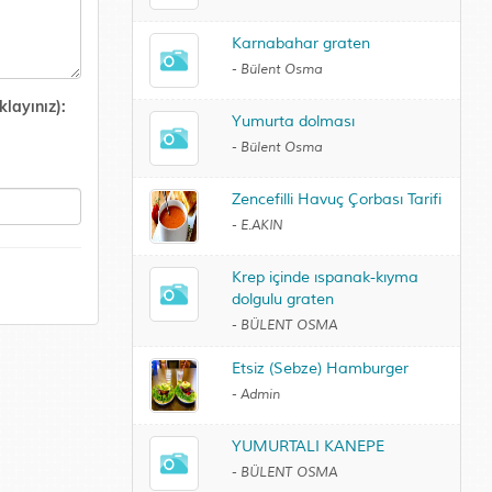
Karnabahar graten
-
Bülent Osma
layınız):
Yumurta dolması
-
Bülent Osma
Zencefilli Havuç Çorbası Tarifi
-
E.AKIN
Krep içinde ıspanak-kıyma
dolgulu graten
-
BÜLENT OSMA
Etsiz (Sebze) Hamburger
-
Admin
YUMURTALI KANEPE
-
BÜLENT OSMA