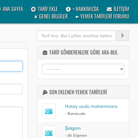
ANA SAYFA
TARİF EKLE
• HAKKIMIZDA
İLETİŞİM
❦ GENEL BİLGİLER
➽ YEMEK TARİFLERİ FORUMU
TARİF GÖNDERENLERE GÖRE ARA-BUL
SON EKLENEN YEMEK TARİFLERİ
Hatay usulü muhammara
-
Barracuda
Şalgam
-
Ali Erişmen