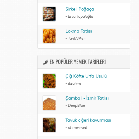
Sirkeli Poğaça
-
Erva Topaloğlu
Lokma Tatlısı
-
TarifAlPisir
EN POPÜLER YEMEK TARİFLERİ
Çiğ Köfte Urfa Usulü
-
ibrahim
Şambali - İzmir Tatlısı
-
DeepBlue
Tavuk ciğeri kavurması
-
ahme-t-arif