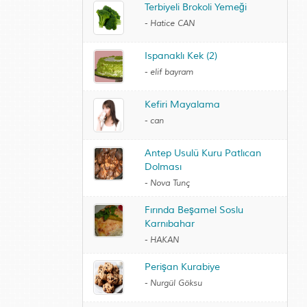
Terbiyeli Brokoli Yemeği
-
Hatice CAN
Ispanaklı Kek (2)
-
elif bayram
Kefiri Mayalama
-
can
Antep Usulü Kuru Patlıcan
Dolması
-
Nova Tunç
Fırında Beşamel Soslu
Karnıbahar
-
HAKAN
Perişan Kurabiye
-
Nurgül Göksu