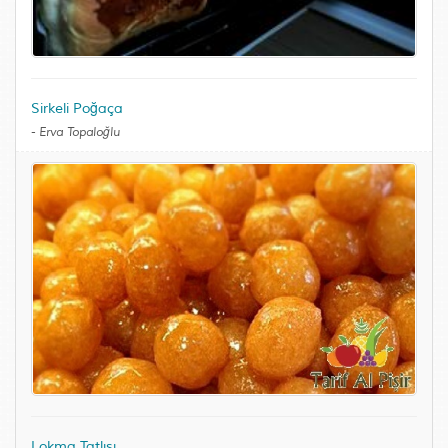
Sirkeli Poğaça
-
Erva Topaloğlu
Lokma Tatlısı