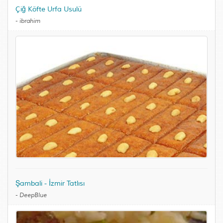
Çiğ Köfte Urfa Usulü
-
ibrahim
Şambali - İzmir Tatlısı
-
DeepBlue