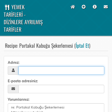
YEMEK
TARİFLERİ -
DİZİNLERE AYRILMIŞ
TARİFLER
Recipe: Portakal Kabuğu Şekerlemesi (
İptal Et
)
Adınız:
E-posta adresiniz:
Yorumlarınız: