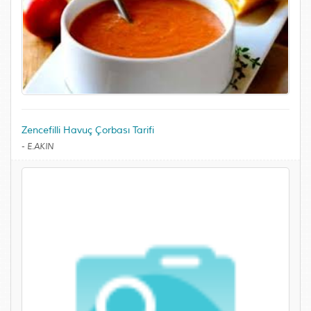
Zencefilli Havuç Çorbası Tarifi
-
E.AKIN