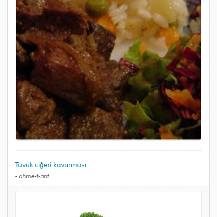
Tavuk ciğeri kavurması
-
ahme-t-arif