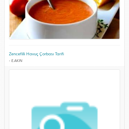
Zencefilli Havuç Çorbası Tarifi
-
E.AKIN