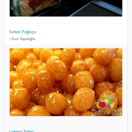
Sirkeli Poğaça
-
Erva Topaloğlu
Lokma Tatlısı