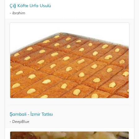
Çiğ Köfte Urfa Usulü
-
ibrahim
Şambali - İzmir Tatlısı
-
DeepBlue