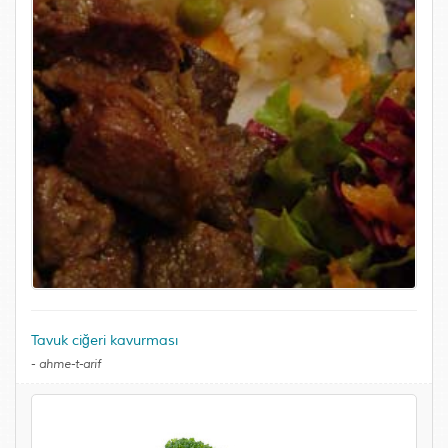
Tavuk ciğeri kavurması
-
ahme-t-arif