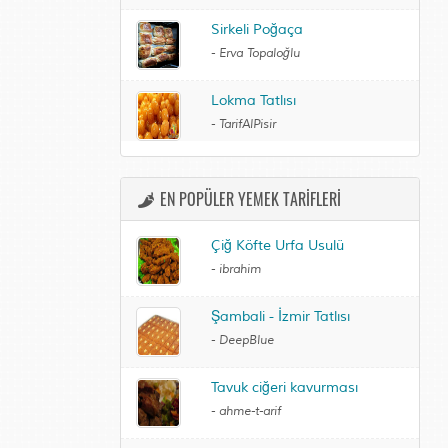
Sirkeli Poğaça
-
Erva Topaloğlu
Lokma Tatlısı
-
TarifAlPisir
EN POPÜLER YEMEK TARİFLERİ
Çiğ Köfte Urfa Usulü
-
ibrahim
Şambali - İzmir Tatlısı
-
DeepBlue
Tavuk ciğeri kavurması
-
ahme-t-arif