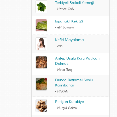
Terbiyeli Brokoli Yemeği
-
Hatice CAN
Ispanaklı Kek (2)
-
elif bayram
Kefiri Mayalama
-
can
Antep Usulü Kuru Patlıcan
Dolması
-
Nova Tunç
Fırında Beşamel Soslu
Karnıbahar
-
HAKAN
Perişan Kurabiye
-
Nurgül Göksu