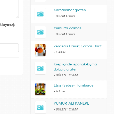
Karnabahar graten
-
Bülent Osma
layınız):
Yumurta dolması
-
Bülent Osma
Zencefilli Havuç Çorbası Tarifi
-
E.AKIN
Krep içinde ıspanak-kıyma
dolgulu graten
-
BÜLENT OSMA
Etsiz (Sebze) Hamburger
-
Admin
YUMURTALI KANEPE
-
BÜLENT OSMA