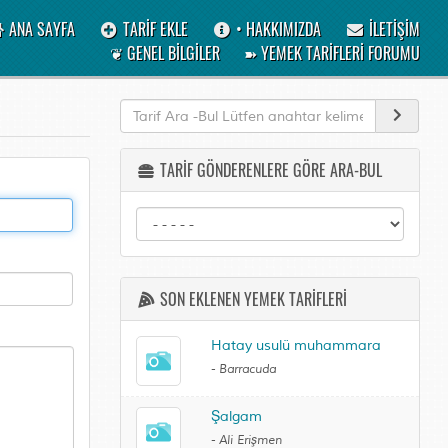
ANA SAYFA
TARİF EKLE
• HAKKIMIZDA
İLETİŞİM
❦ GENEL BİLGİLER
➽ YEMEK TARİFLERİ FORUMU
TARİF GÖNDERENLERE GÖRE ARA-BUL
SON EKLENEN YEMEK TARİFLERİ
Hatay usulü muhammara
-
Barracuda
Şalgam
-
Ali Erişmen