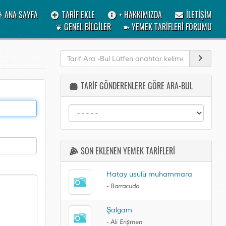
ANA SAYFA
TARİF EKLE
• HAKKIMIZDA
İLETİŞİM
❦ GENEL BİLGİLER
➽ YEMEK TARİFLERİ FORUMU
TARİF GÖNDERENLERE GÖRE ARA-BUL
SON EKLENEN YEMEK TARİFLERİ
Hatay usulü muhammara
-
Barracuda
Şalgam
-
Ali Erişmen