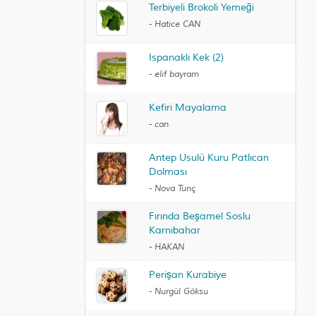
Terbiyeli Brokoli Yemeği
-
Hatice CAN
Ispanaklı Kek (2)
-
elif bayram
Kefiri Mayalama
-
can
Antep Usulü Kuru Patlıcan
Dolması
-
Nova Tunç
Fırında Beşamel Soslu
Karnıbahar
-
HAKAN
Perişan Kurabiye
-
Nurgül Göksu