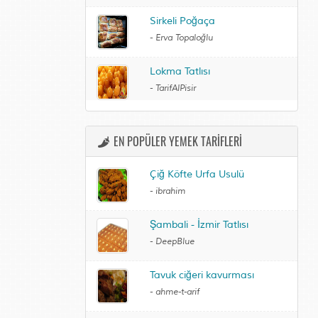
Sirkeli Poğaça
-
Erva Topaloğlu
Lokma Tatlısı
-
TarifAlPisir
EN POPÜLER YEMEK TARİFLERİ
Çiğ Köfte Urfa Usulü
-
ibrahim
Şambali - İzmir Tatlısı
-
DeepBlue
Tavuk ciğeri kavurması
-
ahme-t-arif