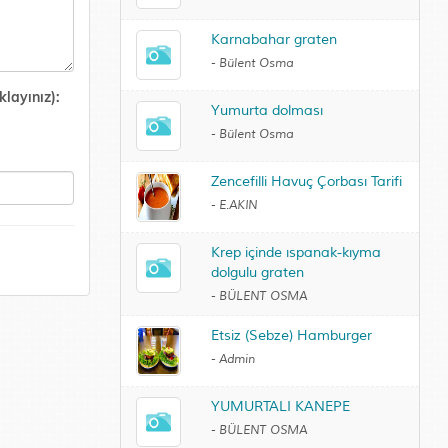
Karnabahar graten
-
Bülent Osma
layınız):
Yumurta dolması
-
Bülent Osma
Zencefilli Havuç Çorbası Tarifi
-
E.AKIN
Krep içinde ıspanak-kıyma
dolgulu graten
-
BÜLENT OSMA
Etsiz (Sebze) Hamburger
-
Admin
YUMURTALI KANEPE
-
BÜLENT OSMA