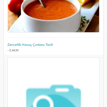
Zencefilli Havuç Çorbası Tarifi
-
E.AKIN