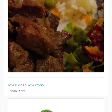
Tavuk ciğeri kavurması
-
ahme-t-arif