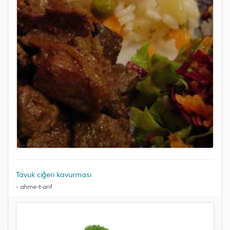
Tavuk ciğeri kavurması
-
ahme-t-arif