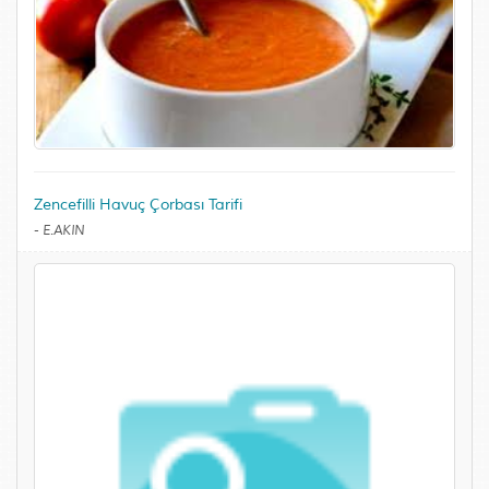
Zencefilli Havuç Çorbası Tarifi
-
E.AKIN