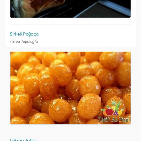
Sirkeli Poğaça
-
Erva Topaloğlu
Lokma Tatlısı