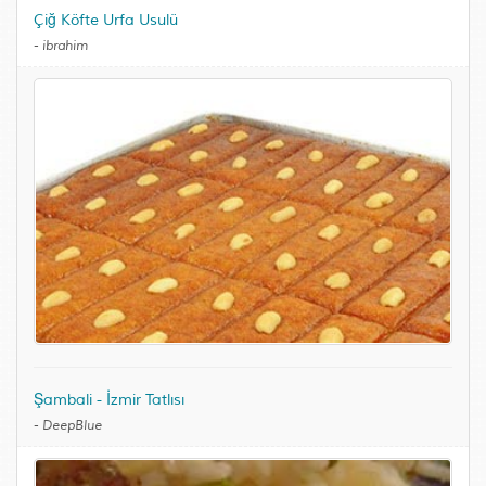
Çiğ Köfte Urfa Usulü
-
ibrahim
Şambali - İzmir Tatlısı
-
DeepBlue