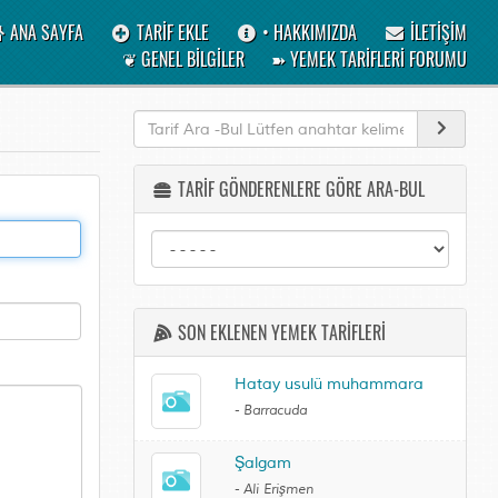
ANA SAYFA
TARİF EKLE
• HAKKIMIZDA
İLETİŞİM
❦ GENEL BİLGİLER
➽ YEMEK TARİFLERİ FORUMU
TARİF GÖNDERENLERE GÖRE ARA-BUL
SON EKLENEN YEMEK TARİFLERİ
Hatay usulü muhammara
-
Barracuda
Şalgam
-
Ali Erişmen