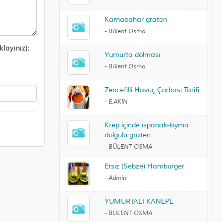
Karnabahar graten
-
Bülent Osma
layınız):
Yumurta dolması
-
Bülent Osma
Zencefilli Havuç Çorbası Tarifi
-
E.AKIN
Krep içinde ıspanak-kıyma
dolgulu graten
-
BÜLENT OSMA
Etsiz (Sebze) Hamburger
-
Admin
YUMURTALI KANEPE
-
BÜLENT OSMA