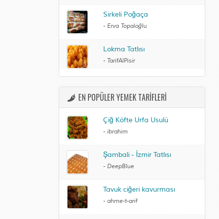
Sirkeli Poğaça
-
Erva Topaloğlu
Lokma Tatlısı
-
TarifAlPisir
EN POPÜLER YEMEK TARİFLERİ
Çiğ Köfte Urfa Usulü
-
ibrahim
Şambali - İzmir Tatlısı
-
DeepBlue
Tavuk ciğeri kavurması
-
ahme-t-arif