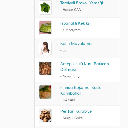
Terbiyeli Brokoli Yemeği
-
Hatice CAN
Ispanaklı Kek (2)
-
elif bayram
Kefiri Mayalama
-
can
Antep Usulü Kuru Patlıcan
Dolması
-
Nova Tunç
Fırında Beşamel Soslu
Karnıbahar
-
HAKAN
Perişan Kurabiye
-
Nurgül Göksu