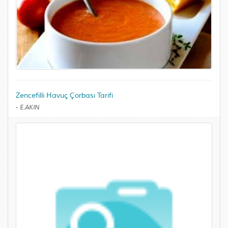
Zencefilli Havuç Çorbası Tarifi
-
E.AKIN