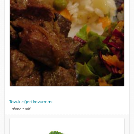
Tavuk ciğeri kavurması
-
ahme-t-arif