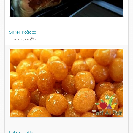
Sirkeli Poğaça
-
Erva Topaloğlu
Lokma Tatlısı