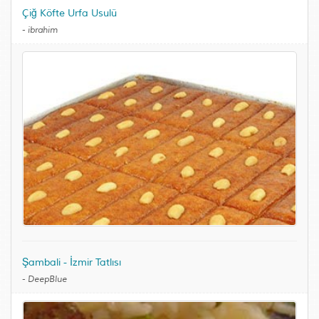
Çiğ Köfte Urfa Usulü
-
ibrahim
Şambali - İzmir Tatlısı
-
DeepBlue