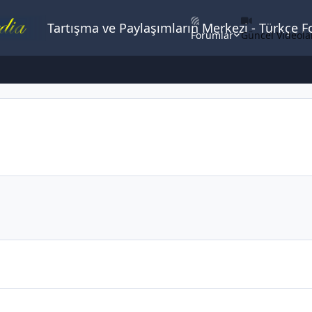
Tartışma ve Paylaşımların Merkezi - Türkçe 
Forumlar
Güncel Videola