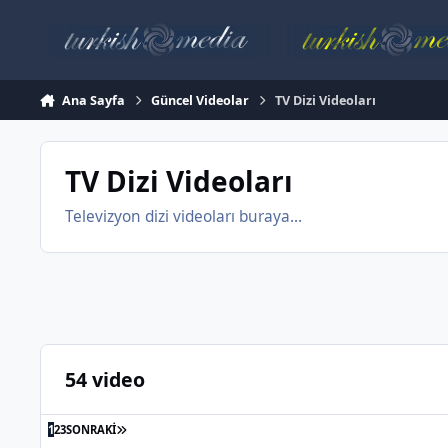
İçeriğe atla
Ana Sayfa
Güncel Videolar
TV Dizi Videoları
TV Dizi Videoları
Televizyon dizi videoları buraya...
54 video
SON SAYFA
1
2
3
SONRAKI