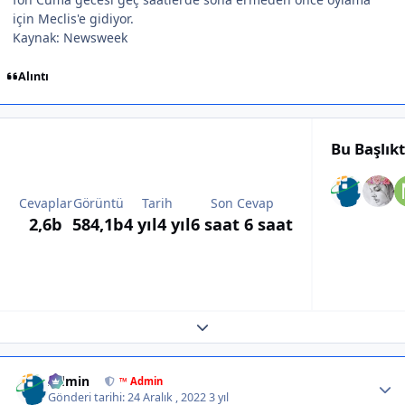
için Meclis'e gidiyor.
Kaynak: Newsweek
Alıntı
Bu Başlık
Cevaplar
Görüntü
Tarih
Son Cevap
2,6b
584,1b
4 yıl
4 yıl
6 saat
6 saat
Expand topic overview
Author stats
Admin
™ Admin
Gönderi tarihi:
24 Aralık , 2022
3 yıl