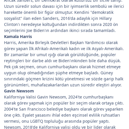
Ancak Sanders, bir Demokrat olarak kusursuz bir sicile sahip.
Uzun süredir solun davası için bir iyimserlik sembolü ve ilerici
harekette önemli bir figür olmuştur. Kendini "demokratik
sosyalist" ilan eden Sanders, 2016'da adaylık için Hillary
Clinton'ı neredeyse koltuğundan indirdikten sonra 2020 ön
seçimlerini Joe Biden'ın ardından ikinci sırada tamamladı.
Kamala Harris
Harris, Amerika Birleşik Devletleri Başkan Yardımcısı olarak
görev yapan İlk Afrikalı-Amerikalı kadın ve ilk Asyalı-Amerikalı.
Bir zamanlar bir umut ışığı olarak görüldüğünde, popüler
reytingleri bir darbe aldı ve Biden'ınkinden bile daha düşük.
Pek çok seçmen, onun cumhurbaşkanı olarak hizmet etmeye
uygun olup olmadığından şüphe etmeye başladı. Güney
sınırındaki göçmen krizini kötü yönetmesi ve sözde garip halk
görünümleri, muhafazakarlardan uzun süredir eleştiri alıyor.
Gavin Newsom
Kaliforniya Valisi Gavin Newsom, 2024'te cumhurbaşkanı
olarak görev yapmak için popüler bir seçim olarak ortaya çıktı.
2004'te San Francisco belediye başkanı olarak görev yaparken
öne çıktı. Eyalet yasasını ihlal eden eşcinsel evlilik ruhsatları
vermesi, onu LGBTQ topluluğu arasında popüler yaptı.
Newsom, 2018'de Kaliforniya valisi oldu ve bir lider olarak