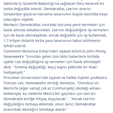
takdirde İç Güvenlik Bakanlığı'na sağlanan fonu kesecek bir
torba değişiklik önerdi. Demokratlar, Lee'nin önerisi
Senato'dan geçerse harcama tasarısının büyük olasılıkla boşa
çıkacağını söyledi.
Merkezci Demokratlar, sınırdaki duruma yanıt vermeleri için
baskı altında olduklarından, Lee'nin değişikliğine oy vermeleri
için de baskı altındaydılar. Ancak değişiklik için oy kullanmak,
1,7 trilyon dolarlık torba yasa tasarısının kabul edilmesini
tehdit ederdi.
Claremont McKenna Koleji'nden siyaset bilimcisi John Pitney,
Newsweek'e "Sınırdan gelen tüm kötü haberlerle birlikte,
üyeler Lee değişikliğine oy vermeleri için baskı altındaydı"
dedi. "Sinema değişikliği, kaçış kapısı şeklinde bir Noel
hediyesiydi."
Princeton Üniversitesi'nde siyaset ve halkla ilişkiler profesörü
Frances Lee, Newsweek'e verdiği demeçte, "Omnibus'un
Meclis'te [eğer varsa] çok az Cumhuriyetçi desteği alması
bekleniyor, bu nedenle Meclis'ten geçmesi için tam bir
Demokratik birliğe ihtiyaç duyulacak." . "Ancak Lee'nin
değişikliğini torbaya eklemek, onun ilerici Demokratlar
arasındaki desteğini tehlikeye atardı."