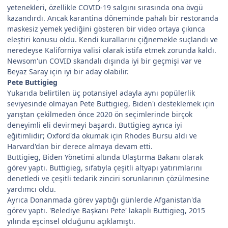
yetenekleri, özellikle COVID-19 salgını sırasında ona övgü
kazandırdı. Ancak karantina döneminde pahalı bir restoranda
maskesiz yemek yediğini gösteren bir video ortaya çıkınca
eleştiri konusu oldu. Kendi kurallarını çiğnemekle suçlandı ve
neredeyse Kaliforniya valisi olarak istifa etmek zorunda kaldı.
Newsom'un COVID skandalı dışında iyi bir geçmişi var ve
Beyaz Saray için iyi bir aday olabilir.
Pete Buttigieg
Yukarıda belirtilen üç potansiyel adayla aynı popülerlik
seviyesinde olmayan Pete Buttigieg, Biden'ı desteklemek için
yarıştan çekilmeden önce 2020 ön seçimlerinde birçok
deneyimli eli devirmeyi başardı. Buttigieg ayrıca iyi
eğitimlidir; Oxford'da okumak için Rhodes Bursu aldı ve
Harvard'dan bir derece almaya devam etti.
Buttigieg, Biden Yönetimi altında Ulaştırma Bakanı olarak
görev yaptı. Buttigieg, sıfatıyla çeşitli altyapı yatırımlarını
denetledi ve çeşitli tedarik zinciri sorunlarının çözülmesine
yardımcı oldu.
Ayrıca Donanmada görev yaptığı günlerde Afganistan'da
görev yaptı. 'Belediye Başkanı Pete' lakaplı Buttigieg, 2015
yılında eşcinsel olduğunu açıklamıştı.