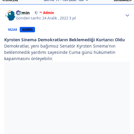
Author stats
Admin
™ Admin
Gönderi tarihi:
24 Aralık , 2022
3 yıl
YAZAR
ADMIN
Kyrsten Sinema Demokratların Beklemediği Kurtarıcı Oldu
Demokratlar, yeni bağımsız Senatör Kyrsten Sinema'nın
beklenmedik yardımı sayesinde Cuma günü hükümetin
kapanmasını önleyebilir.