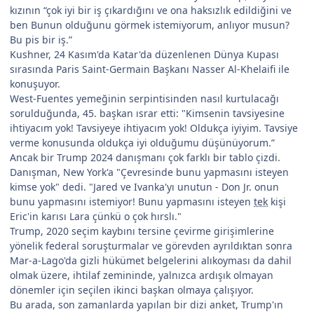
kızının “çok iyi bir iş çıkardığını ve ona haksızlık edildiğini ve
ben Bunun olduğunu görmek istemiyorum, anlıyor musun?
Bu pis bir iş.”
Kushner, 24 Kasım'da Katar'da düzenlenen Dünya Kupası
sırasında Paris Saint-Germain Başkanı Nasser Al-Khelaifi ile
konuşuyor.
West-Fuentes yemeğinin serpintisinden nasıl kurtulacağı
sorulduğunda, 45. başkan ısrar etti: "Kimsenin tavsiyesine
ihtiyacım yok! Tavsiyeye ihtiyacım yok! Oldukça iyiyim. Tavsiye
verme konusunda oldukça iyi olduğumu düşünüyorum.”
Ancak bir Trump 2024 danışmanı çok farklı bir tablo çizdi.
Danışman, New York'a "Çevresinde bunu yapmasını isteyen
kimse yok" dedi. "Jared ve Ivanka'yı unutun - Don Jr. onun
bunu yapmasını istemiyor! Bunu yapmasını isteyen
tek
kişi
Eric'in karısı Lara çünkü o çok hırslı."
Trump, 2020 seçim kaybını tersine çevirme girişimlerine
yönelik federal soruşturmalar ve görevden ayrıldıktan sonra
Mar-a-Lago'da gizli hükümet belgelerini alıkoyması da dahil
olmak üzere, ihtilaf zemininde, yalnızca ardışık olmayan
dönemler için seçilen ikinci başkan olmaya çalışıyor.
Bu arada, son zamanlarda yapılan bir dizi anket, Trump'ın