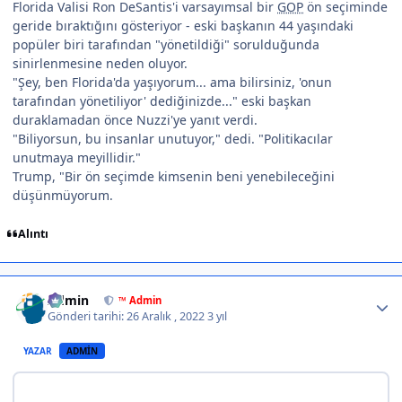
Florida Valisi Ron DeSantis'i varsayımsal bir
GOP
ön seçiminde
geride bıraktığını gösteriyor - eski başkanın 44 yaşındaki
popüler biri tarafından "yönetildiği" sorulduğunda
sinirlenmesine neden oluyor.
"Şey, ben Florida'da yaşıyorum... ama bilirsiniz, 'onun
tarafından yönetiliyor' dediğinizde..." eski başkan
duraklamadan önce Nuzzi'ye yanıt verdi.
"Biliyorsun, bu insanlar unutuyor," dedi. "Politikacılar
unutmaya meyillidir."
Trump, "Bir ön seçimde kimsenin beni yenebileceğini
düşünmüyorum.
Alıntı
Author stats
Admin
™ Admin
Gönderi tarihi:
26 Aralık , 2022
3 yıl
YAZAR
ADMIN