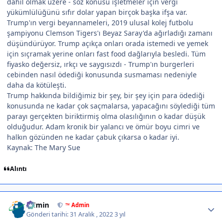
dahil olmak üzere - söz konusu işletmeler için vergi
yükümlülüğünü sıfır dolar yapan birçok başka ifşa var.
Trump'ın vergi beyannameleri, 2019 ulusal kolej futbolu
şampiyonu Clemson Tigers'ı Beyaz Saray'da ağırladığı zamanı
düşündürüyor. Trump açıkça onları orada istemedi ve yemek
için sıçramak yerine onları fast food dağlarıyla besledi. Tüm
fiyasko değersiz, ırkçı ve saygısızdı - Trump'ın burgerleri
cebinden nasıl ödediği konusunda susmaması nedeniyle
daha da kötüleşti.
Trump hakkında bildiğimiz bir şey, bir şey için para ödediği
konusunda ne kadar çok saçmalarsa, yapacağını söylediği tüm
parayı gerçekten biriktirmiş olma olasılığının o kadar düşük
olduğudur. Adam kronik bir yalancı ve ömür boyu cimri ve
halkın gözünden ne kadar çabuk çıkarsa o kadar iyi.
Kaynak: The Mary Sue
Alıntı
Author stats
Admin
™ Admin
Gönderi tarihi:
31 Aralık , 2022
3 yıl