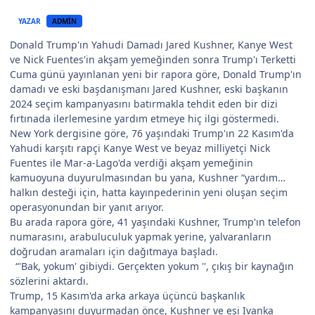
YAZAR
ADMIN
Donald Trump'ın Yahudi Damadı Jared Kushner, Kanye West
ve Nick Fuentes'in akşam yemeğinden sonra Trump'ı Terketti
Cuma günü yayınlanan yeni bir rapora göre, Donald Trump'ın
damadı ve eski başdanışmanı Jared Kushner, eski başkanın
2024 seçim kampanyasını batırmakla tehdit eden bir dizi
fırtınada ilerlemesine yardım etmeye hiç ilgi göstermedi.
New York dergisine göre, 76 yaşındaki Trump'ın 22 Kasım'da
Yahudi karşıtı rapçi Kanye West ve beyaz milliyetçi Nick
Fuentes ile Mar-a-Lago'da verdiği akşam yemeğinin
kamuoyuna duyurulmasından bu yana, Kushner “yardım…
halkın desteği için, hatta kayınpederinin yeni oluşan seçim
operasyonundan bir yanıt arıyor.
Bu arada rapora göre, 41 yaşındaki Kushner, Trump'ın telefon
numarasını, arabuluculuk yapmak yerine, yalvaranların
doğrudan aramaları için dağıtmaya başladı.
“'Bak, yokum' gibiydi. Gerçekten yokum '', çıkış bir kaynağın
sözlerini aktardı.
Trump, 15 Kasım'da arka arkaya üçüncü başkanlık
kampanyasını duyurmadan önce, Kushner ve eşi Ivanka