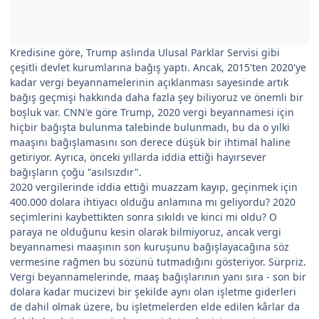
Kredisine göre, Trump aslında Ulusal Parklar Servisi gibi
çeşitli devlet kurumlarına bağış yaptı. Ancak, 2015'ten 2020'ye
kadar vergi beyannamelerinin açıklanması sayesinde artık
bağış geçmişi hakkında daha fazla şey biliyoruz ve önemli bir
boşluk var. CNN'e göre Trump, 2020 vergi beyannamesi için
hiçbir bağışta bulunma talebinde bulunmadı, bu da o yılki
maaşını bağışlamasını son derece düşük bir ihtimal haline
getiriyor. Ayrıca, önceki yıllarda iddia ettiği hayırsever
bağışların çoğu "asılsızdır".
2020 vergilerinde iddia ettiği muazzam kayıp, geçinmek için
400.000 dolara ihtiyacı olduğu anlamına mı geliyordu? 2020
seçimlerini kaybettikten sonra sıkıldı ve kinci mi oldu? O
paraya ne olduğunu kesin olarak bilmiyoruz, ancak vergi
beyannamesi maaşının son kuruşunu bağışlayacağına söz
vermesine rağmen bu sözünü tutmadığını gösteriyor. Sürpriz.
Vergi beyannamelerinde, maaş bağışlarının yanı sıra - son bir
dolara kadar mucizevi bir şekilde aynı olan işletme giderleri
de dahil olmak üzere, bu işletmelerden elde edilen kârlar da