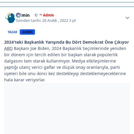
Author stats
Admin
™ Admin
Gönderi tarihi:
26 Aralık , 2022
3 yıl
YAZAR
ADMIN
2024'teki Başkanlık Yarışında Bu Dört Demokrat Öne Çıkıyor
ABD
Başkanı Joe Biden, 2024 Başkanlık Seçimlerinde yeniden
bir dönem için tercih edilen bir başkan olarak popülerlik
dalgasını tam olarak kullanmıyor. Medya etkileşimlerine
yaptığı utanç verici gaflar ve düşük onay oranlarıyla, parti
üyeleri bile onu ikinci kez destekleyip desteklemeyeceklerine
hala karar veriyorlar.