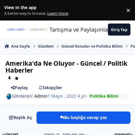
İçeriğe atla
View in the app
×
Di
A better way to browse.
Learn more
.
Tartışma ve Paylaşımların Merkez
Giriş Yap
Ana Sayfa
Gündem
Güncel Konular ve Politika Bilimi
Po
Amerika'da Ne Oluyor - Güncel / Politik
Haberler
Paylaş
Takipçiler
Gönderen:
Admin
1 Mayıs , 2022
4 yıl
-
Politika Bilimi
Başlık Aç
Bu başlığa cevap yaz
İLK SAYFA
S
ÖNCEKI
SAYFA: 11 - TOPLAM: 104
SONRAKI