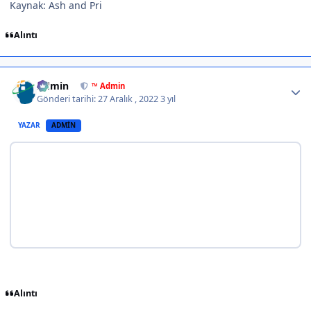
Kaynak: Ash and Pri
Alıntı
Author stats
Admin
™ Admin
Gönderi tarihi:
27 Aralık , 2022
3 yıl
YAZAR
ADMIN
Alıntı