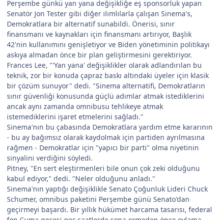
Perşembe günkü yan yana değişikliğe eş sponsorluk yapan
Senatör Jon Tester gibi diğer ılımlılarla çalışan Sinema's,
Demokratlara bir alternatif sunabildi. Önerisi, sınır
finansmanı ve kaynakları için finansmanı artırıyor, Başlık
42'nin kullanımını genişletiyor ve Biden yönetiminin politikayı
askıya almadan önce bir plan geliştirmesini gerektiriyor.
Frances Lee, "'Yan yana' değişiklikler olarak adlandırılan bu
teknik, zor bir konuda çapraz baskı altındaki üyeler için klasik
bir çözüm sunuyor" dedi. "Sinema alternatifi, Demokratların
sınır güvenliği konusunda güçlü adımlar atmak istediklerini
ancak aynı zamanda omnibusu tehlikeye atmak
istemediklerini işaret etmelerini sağladı."
Sinema'nın bu çabasında Demokratlara yardım etme kararının
- bu ay bağımsız olarak kaydolmak için partiden ayrılmasına
rağmen - Demokratlar için "yapıcı bir parti" olma niyetinin
sinyalini verdiğini söyledi.
Pitney, "En sert eleştirmenleri bile onun çok zeki olduğunu
kabul ediyor," dedi. "Neler olduğunu anladı."
Sinema'nın yaptığı değişiklikle Senato Çoğunluk Lideri Chuck
Schumer, omnibus paketini Perşembe günü Senato'dan
geçirmeyi başardı. Bir yıllık hükümet harcama tasarısı, federal
fon Cuma gecesi geç saatlerde sona ermeden önce oylama