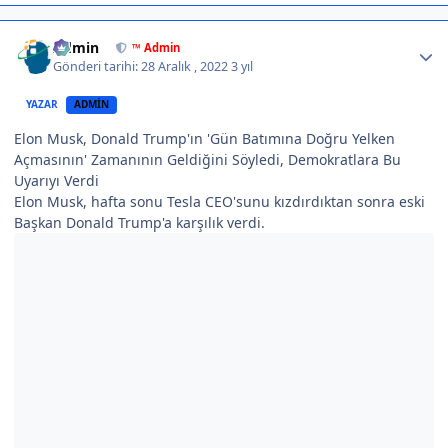
Author stats
Admin
™ Admin
Gönderi tarihi:
28 Aralık , 2022
3 yıl
YAZAR
ADMIN
Elon Musk, Donald Trump'ın 'Gün Batımına Doğru Yelken
Açmasının' Zamanının Geldiğini Söyledi, Demokratlara Bu
Uyarıyı Verdi
Elon Musk, hafta sonu Tesla CEO'sunu kızdırdıktan sonra eski
Başkan Donald Trump'a karşılık verdi.