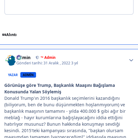
Alıntı
Author stats
Admin
™ Admin
Gönderi tarihi:
31 Aralık , 2022
3 yıl
YAZAR
ADMIN
Görünüşe göre Trump, Başkanlık Maaşını Bağışlama
Konusunda Yalan Söylemiş
Donald Trump'ın 2016 başkanlık seçimlerini kazandığını
(biliyorum, ben de bunu düşünmekten hoşlanmıyorum) ve
başkanlık maaşının tamamını - yılda 400.000 $ gibi ağır bir
meblağ - hayır kurumlarına bağışlayacağını iddia ettiğini
hatırlıyor musunuz? Bunun hakkında konuşmayı sevdiği
kesindi. 2015'teki kampanyası sırasında, "başkan olursam
maaşımdan tamamen [vazgeçeceğim]" iddiasıyla maaşının