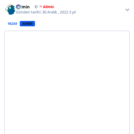
Author stats
Admin
™ Admin
Gönderi tarihi:
30 Aralık , 2022
3 yıl
YAZAR
ADMIN