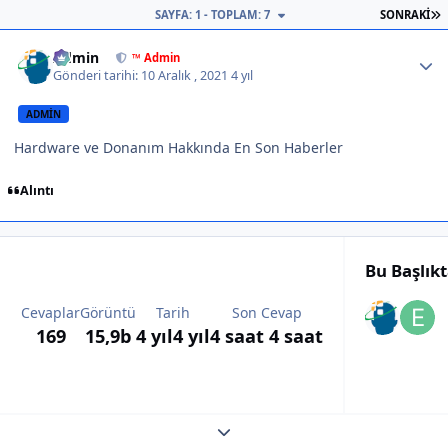
S
SAYFA: 1 - TOPLAM: 7
SONRAKI
Author stats
Admin
™ Admin
Gönderi tarihi:
10 Aralık , 2021
4 yıl
ADMIN
Hardware ve Donanım Hakkında En Son Haberler
Alıntı
Bu Başlık
Cevaplar
Görüntü
Tarih
Son Cevap
169
15,9b
4 yıl
4 yıl
4 saat
4 saat
Expand topic overview