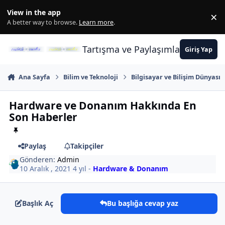
İçeriğe atla
View in the app
×
Di
A better way to browse.
Learn more
.
Tartışma ve Paylaşımların Merkez
Giriş Yap
Ana Sayfa
Bilim ve Teknoloji
Bilgisayar ve Bilişim Dünyası
Hardware ve Donanım Hakkında En
Son Haberler
Paylaş
Takipçiler
Gönderen:
Admin
10 Aralık , 2021
4 yıl
-
Hardware & Donanım
Başlık Aç
Bu başlığa cevap yaz