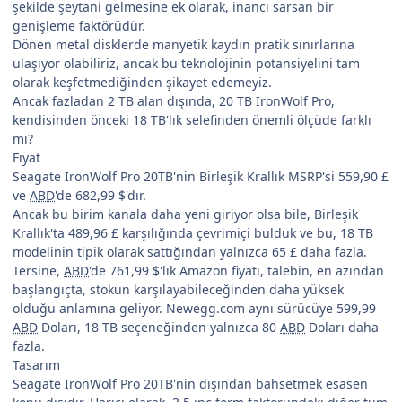
şekilde şeytani gelmesine ek olarak, inancı sarsan bir
genişleme faktörüdür.
Dönen metal disklerde manyetik kaydın pratik sınırlarına
ulaşıyor olabiliriz, ancak bu teknolojinin potansiyelini tam
olarak keşfetmediğinden şikayet edemeyiz.
Ancak fazladan 2 TB alan dışında, 20 TB IronWolf Pro,
kendisinden önceki 18 TB'lık selefinden önemli ölçüde farklı
mı?
Fiyat
Seagate IronWolf Pro 20TB'nin Birleşik Krallık MSRP'si 559,90 £
ve
ABD
'de 682,99 $'dır.
Ancak bu birim kanala daha yeni giriyor olsa bile, Birleşik
Krallık'ta 489,96 £ karşılığında çevrimiçi bulduk ve bu, 18 TB
modelinin tipik olarak sattığından yalnızca 65 £ daha fazla.
Tersine,
ABD
'de 761,99 $'lık Amazon fiyatı, talebin, en azından
başlangıçta, stokun karşılayabileceğinden daha yüksek
olduğu anlamına geliyor. Newegg.com aynı sürücüye 599,99
ABD
Doları, 18 TB seçeneğinden yalnızca 80
ABD
Doları daha
fazla.
Tasarım
Seagate IronWolf Pro 20TB'nin dışından bahsetmek esasen