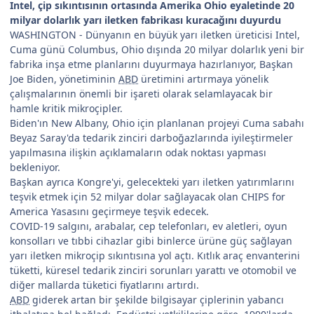
Intel, çip sıkıntısının ortasında Amerika Ohio eyaletinde 20
milyar dolarlık yarı iletken fabrikası kuracağını duyurdu
WASHINGTON - Dünyanın en büyük yarı iletken üreticisi Intel,
Cuma günü Columbus, Ohio dışında 20 milyar dolarlık yeni bir
fabrika inşa etme planlarını duyurmaya hazırlanıyor, Başkan
Joe Biden, yönetiminin
ABD
üretimini artırmaya yönelik
çalışmalarının önemli bir işareti olarak selamlayacak bir
hamle kritik mikroçipler.
Biden'ın New Albany, Ohio için planlanan projeyi Cuma sabahı
Beyaz Saray'da tedarik zinciri darboğazlarında iyileştirmeler
yapılmasına ilişkin açıklamaların odak noktası yapması
bekleniyor.
Başkan ayrıca Kongre'yi, gelecekteki yarı iletken yatırımlarını
teşvik etmek için 52 milyar dolar sağlayacak olan CHIPS for
America Yasasını geçirmeye teşvik edecek.
COVID-19 salgını, arabalar, cep telefonları, ev aletleri, oyun
konsolları ve tıbbi cihazlar gibi binlerce ürüne güç sağlayan
yarı iletken mikroçip sıkıntısına yol açtı. Kıtlık araç envanterini
tüketti, küresel tedarik zinciri sorunları yarattı ve otomobil ve
diğer mallarda tüketici fiyatlarını artırdı.
ABD
giderek artan bir şekilde bilgisayar çiplerinin yabancı