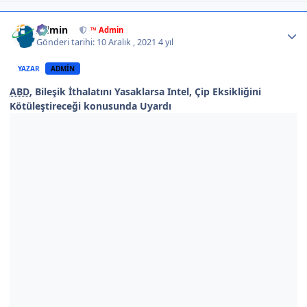
Author stats
Admin
™ Admin
Gönderi tarihi:
10 Aralık , 2021
4 yıl
YAZAR
ADMIN
ABD
, Bileşik İthalatını Yasaklarsa Intel, Çip Eksikliğini
Kötüleştireceği konusunda Uyardı