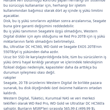
Haftalık veri bütünlüğü kontrolü yapan herhangi bir sistemde
bu sürücüyü kullananlar için, herhangi bir işletim
kullanımından bağımsız olarak dört ay içinde iş yükü limitini
aşacaklar.
Disk, bu iş yükü sınırlarını aştıktan sonra arızalanırsa, Seagate
buna göre garanti değişimini reddedebilir.
Bu iş yükü tanımının Seagate'e özgü olmadığını, Western
Digital diskler için aynı olduğunu ve Red Pro 20TB için iş yükü
miktarlarının farklı olmadığını belirtmeliyiz.
Bu, UltraStar DC HC560, WD Gold ve Seagate EXOS 20TB'nin
550TB/yıl iş yükünden daha azdır.
Ucuz bir SSD ile karşılaştırıldığında bile, tüm bu sürücülerin iş
yükü ömrü hayal kırıklığı yaratıyor ve içlerindeki teknolojinin
fiziksel doğası nedeniyle, kapasiteler daha da arttıkça bu
durumun iyileşmesi olası değil.
rakipler
Seagate, 20 TB ürünlerini Western Digital ile birlikte pazara
sunarak, bu disk ölçeğindeki özel övünme haklarını ortadan
kaldırdı.
Western Digital, Tüketici, Kurumsal NAS ve veri merkezi
teklifleri olarak WD Red Pro, WD Gold ve UltraStar DC HC560'a
sahiptir. Bunların MSRP'leri sırasıyla 565,99 £ (499,99 $),