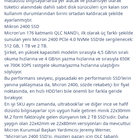
masaüstü bilgisayarlarda yer alacak ve potansiyel olarak
tüketici alanındaki dahili sabit disk sürücüleri için kalan son
kullanım durumlarından birini ortadan kaldıracak şekilde
ayarlanmıştır.
Mikron 2400 SSD
Micron'un 176 katmanlı QLC NAND'ı, ilk olarak üç farklı şekilde
sunulan yeni Micron 2400 PCIe 4.0 NVMe SSD'de sergilenecek:
512 GB, 1 TB ve 2 TB.
Şirket, en yüksek kapasiteli modelin sırasıyla 4,5 GB/sn sıralı
okuma hızlarına ve 4 GB/sn yazma hızlarına ve sırasıyla 650K
ve 700K IOPS rastgele okuma/yazma hızlarına ulaştığını
söylüyor.
Bu performans seviyesi, piyasadaki en performanslı SSD'lerin
yanına yaklaşmasa da, Micron 2400, sözde rekabetçi bir fiyat
noktasında, en hızlı HDD'leri bile önemli bir farkla geride
bırakıyor.
En iyi SKU aynı zamanda, ultrabook'lar ve diğer ince ve hafif
dizüstü bilgisayarlar için uygun hale getiren minik 22x30mm
M.2 form faktörüyle gelen dünyanın tek 2 TB SSD'sidir. Daha
yaygın olan 22x42mm ve 22x80mm versiyonları da mevcuttur.
Micron Kurumsal Başkan Yardımcısı Jeremy Werner,
"Micron'un 2400 SSD'si, müşteri pazarı için QLC tabanlı