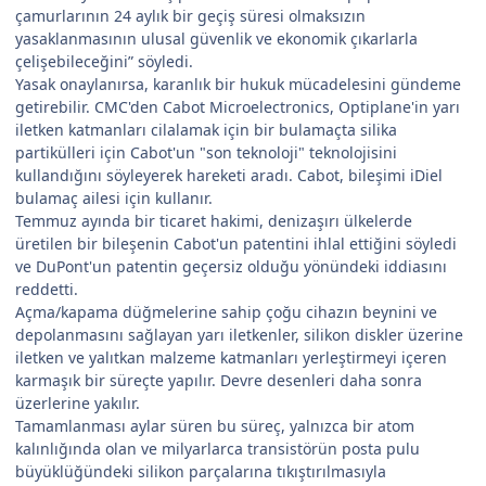
çamurlarının 24 aylık bir geçiş süresi olmaksızın
yasaklanmasının ulusal güvenlik ve ekonomik çıkarlarla
çelişebileceğini” söyledi.
Yasak onaylanırsa, karanlık bir hukuk mücadelesini gündeme
getirebilir. CMC'den Cabot Microelectronics, Optiplane'in yarı
iletken katmanları cilalamak için bir bulamaçta silika
partikülleri için Cabot'un "son teknoloji" teknolojisini
kullandığını söyleyerek hareketi aradı. Cabot, bileşimi iDiel
bulamaç ailesi için kullanır.
Temmuz ayında bir ticaret hakimi, denizaşırı ülkelerde
üretilen bir bileşenin Cabot'un patentini ihlal ettiğini söyledi
ve DuPont'un patentin geçersiz olduğu yönündeki iddiasını
reddetti.
Açma/kapama düğmelerine sahip çoğu cihazın beynini ve
depolanmasını sağlayan yarı iletkenler, silikon diskler üzerine
iletken ve yalıtkan malzeme katmanları yerleştirmeyi içeren
karmaşık bir süreçte yapılır. Devre desenleri daha sonra
üzerlerine yakılır.
Tamamlanması aylar süren bu süreç, yalnızca bir atom
kalınlığında olan ve milyarlarca transistörün posta pulu
büyüklüğündeki silikon parçalarına tıkıştırılmasıyla