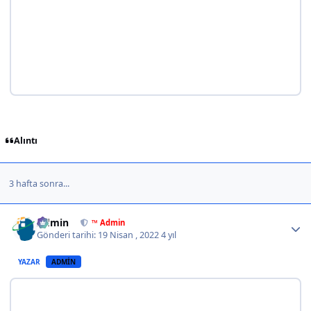
Alıntı
3 hafta sonra...
Author stats
Admin
™ Admin
Gönderi tarihi:
19 Nisan , 2022
4 yıl
YAZAR
ADMIN