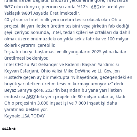
ithalatına bel bağladı. Endüstri yetkililerine göre, 1990'larda
%37 olan dünya çiplerinin şu anda %12'si
ABD
'de üretiliyor.
Yaklaşık %80'i Asya'da üretilmektedir.
40 yıl sonra Intel'in ilk yeni üretim tesisi olacak olan Ohio
projesi, iki yarı iletken üretim tesisini veya şirketin fab dediği
şeyi içeriyor. Sonunda, Intel, tedarikçileri ve ortakları da dahil
olmak üzere önümüzdeki on yılda sekiz fabrika ve 100 milyar
dolarlık yatırım içerebilir.
İnşaatın bu yıl başlaması ve ilk yongaların 2025 yılına kadar
üretilmesi bekleniyor.
Intel CEO'su Pat Gelsinger ve Kıdemli Başkan Yardımcısı
Keyvan Esfarjani, Ohio Valisi Mike DeWine ve Lt. Gov. Jon
Husted'e geçen ay bir mektupta “Nihayetinde, gezegendeki en
büyük yarı iletken üretim tesisini kurmayı umuyoruz” dedi.
Beyaz Saray'a göre, 2021'in başından bu yana yarı iletken
endüstrisi
ABD
'deki yeni projelerde 80 milyar dolar açıkladı.
Ohio projesinin 3.000 inşaat işi ve 7.000 inşaat işi daha
yaratması bekleniyor.
Kaynak:
USA
TODAY
Alıntı