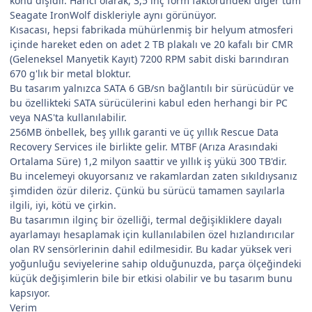
konu dışıdır. Harici olarak, 3,5 inç form faktöründeki diğer tüm
Seagate IronWolf diskleriyle aynı görünüyor.
Kısacası, hepsi fabrikada mühürlenmiş bir helyum atmosferi
içinde hareket eden on adet 2 TB plakalı ve 20 kafalı bir CMR
(Geleneksel Manyetik Kayıt) 7200 RPM sabit diski barındıran
670 g'lık bir metal bloktur.
Bu tasarım yalnızca SATA 6 GB/sn bağlantılı bir sürücüdür ve
bu özellikteki SATA sürücülerini kabul eden herhangi bir PC
veya NAS'ta kullanılabilir.
256MB önbellek, beş yıllık garanti ve üç yıllık Rescue Data
Recovery Services ile birlikte gelir. MTBF (Arıza Arasındaki
Ortalama Süre) 1,2 milyon saattir ve yıllık iş yükü 300 TB'dir.
Bu incelemeyi okuyorsanız ve rakamlardan zaten sıkıldıysanız
şimdiden özür dileriz. Çünkü bu sürücü tamamen sayılarla
ilgili, iyi, kötü ve çirkin.
Bu tasarımın ilginç bir özelliği, termal değişikliklere dayalı
ayarlamayı hesaplamak için kullanılabilen özel hızlandırıcılar
olan RV sensörlerinin dahil edilmesidir. Bu kadar yüksek veri
yoğunluğu seviyelerine sahip olduğunuzda, parça ölçeğindeki
küçük değişimlerin bile bir etkisi olabilir ve bu tasarım bunu
kapsıyor.
Verim