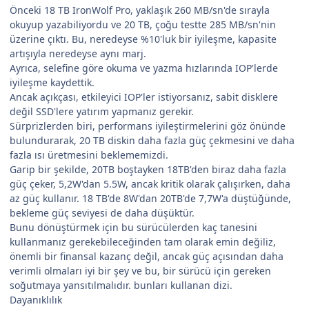
Önceki 18 TB IronWolf Pro, yaklaşık 260 MB/sn'de sırayla
okuyup yazabiliyordu ve 20 TB, çoğu testte 285 MB/sn'nin
üzerine çıktı. Bu, neredeyse %10'luk bir iyileşme, kapasite
artışıyla neredeyse aynı marj.
Ayrıca, selefine göre okuma ve yazma hızlarında IOP'lerde
iyileşme kaydettik.
Ancak açıkçası, etkileyici IOP'ler istiyorsanız, sabit disklere
değil SSD'lere yatırım yapmanız gerekir.
Sürprizlerden biri, performans iyileştirmelerini göz önünde
bulundurarak, 20 TB diskin daha fazla güç çekmesini ve daha
fazla ısı üretmesini beklememizdi.
Garip bir şekilde, 20TB boştayken 18TB'den biraz daha fazla
güç çeker, 5,2W'dan 5.5W, ancak kritik olarak çalışırken, daha
az güç kullanır. 18 TB'de 8W'dan 20TB'de 7,7W'a düştüğünde,
bekleme güç seviyesi de daha düşüktür.
Bunu dönüştürmek için bu sürücülerden kaç tanesini
kullanmanız gerekebileceğinden tam olarak emin değiliz,
önemli bir finansal kazanç değil, ancak güç açısından daha
verimli olmaları iyi bir şey ve bu, bir sürücü için gereken
soğutmaya yansıtılmalıdır. bunları kullanan dizi.
Dayanıklılık