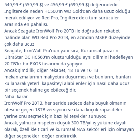
549,99 £ (559,99 $) ve 456,99 £ (699,99 $) değerindedir.
İngiltere'de neden HC560'ın WD Gold'dan daha ucuz olduğu
merak ediliyor ve Red Pro, İngiltere'deki tüm sürücüler
arasında en pahalısı.
Ancak Seagate IronWolf Pro 20TB ile doğrudan rekabet
halinde olan WD Red Pro 20TB, en azından MSRP düzeyinde
çok daha ucuz.
Seagate, IronWolf Pro'nun yanı sıra, Kurumsal pazarın
UltraStar DC HC560'ın oluşturulduğu aynı dilimini hedefleyen
20 TB'lık bir EXOS tasarımı da yapıyor.
Ancak şimdilik, diğer rekabet, 18 TB ve 16 TB
mekanizmalarının maliyetini düşürmesi ve bunların, bunları
kullanarak yeterli kapasiteyi alabilenler için nasıl daha ucuz
bir seçenek haline gelebileceğidir.
Nihai karar
IronWolf Pro 20TB, her seride sadece daha büyük olmanın
ötesine geçen 18TB versiyonu ve daha küçük kapasiteler
yerine onu seçmek için bazı iyi teşvikler sunuyor.
Ancak, yalnızca nispeten düşük 300 TB/yıl iş yüküne dayalı
olarak, özellikle ticari ve kurumsal NAS sektörleri için olmayan
diğer seçenekleri değerlendirirdik.