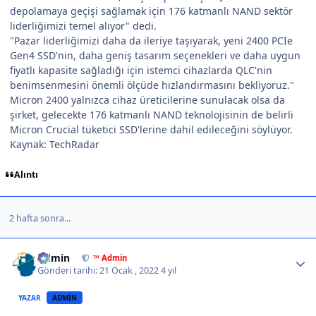
depolamaya geçişi sağlamak için 176 katmanlı NAND sektör
liderliğimizi temel alıyor" dedi.
"Pazar liderliğimizi daha da ileriye taşıyarak, yeni 2400 PCIe
Gen4 SSD'nin, daha geniş tasarım seçenekleri ve daha uygun
fiyatlı kapasite sağladığı için istemci cihazlarda QLC'nin
benimsenmesini önemli ölçüde hızlandırmasını bekliyoruz."
Micron 2400 yalnızca cihaz üreticilerine sunulacak olsa da
şirket, gelecekte 176 katmanlı NAND teknolojisinin de belirli
Micron Crucial tüketici SSD'lerine dahil edileceğini söylüyor.
Kaynak: TechRadar
Alıntı
2 hafta sonra...
Author stats
Admin
™ Admin
Gönderi tarihi:
21 Ocak , 2022
4 yıl
YAZAR
ADMIN