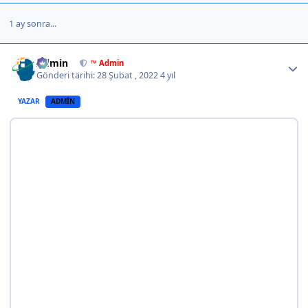
1 ay sonra...
Author stats
Admin
™ Admin
Gönderi tarihi:
28 Şubat , 2022
4 yıl
YAZAR
ADMIN