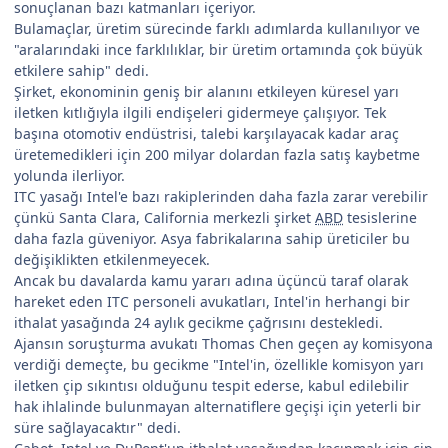
sonuçlanan bazı katmanları içeriyor.
Bulamaçlar, üretim sürecinde farklı adımlarda kullanılıyor ve
"aralarındaki ince farklılıklar, bir üretim ortamında çok büyük
etkilere sahip" dedi.
Şirket, ekonominin geniş bir alanını etkileyen küresel yarı
iletken kıtlığıyla ilgili endişeleri gidermeye çalışıyor. Tek
başına otomotiv endüstrisi, talebi karşılayacak kadar araç
üretemedikleri için 200 milyar dolardan fazla satış kaybetme
yolunda ilerliyor.
ITC yasağı Intel'e bazı rakiplerinden daha fazla zarar verebilir
çünkü Santa Clara, California merkezli şirket
ABD
tesislerine
daha fazla güveniyor. Asya fabrikalarına sahip üreticiler bu
değişiklikten etkilenmeyecek.
Ancak bu davalarda kamu yararı adına üçüncü taraf olarak
hareket eden ITC personeli avukatları, Intel'in herhangi bir
ithalat yasağında 24 aylık gecikme çağrısını destekledi.
Ajansın soruşturma avukatı Thomas Chen geçen ay komisyona
verdiği demeçte, bu gecikme "Intel'in, özellikle komisyon yarı
iletken çip sıkıntısı olduğunu tespit ederse, kabul edilebilir
hak ihlalinde bulunmayan alternatiflere geçişi için yeterli bir
süre sağlayacaktır" dedi.