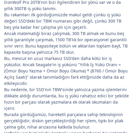
IronWolf Pro 20TB'nin bizi ilgilendiren bir yönü var ve o da
yıllık 300TB iş yükü tanımı.
Bu rakamları ilk gördüğümüzde makul geldi çünkü iş yükü
değeri SSD'deki bir TBW numarası gibi değil, çünkü 300 TB
beş yıla kadar her çalışma yılı için geçerli.
Ancak matematiği biraz çalışmak, 300 TB almak ve bunu beş
yıllık garantiyle çarpmak, 1500 TB'lık bir operasyonel garantili
sınır verir. Bunu kapasiteye bölün ve aktarılan toplam bayt, TB
kapasite başına yalnızca 75 TB olur.
Bu, mevcut en ucuz markasız SSD'den daha kötü bir iş
yüküdür. Ancak Seagate'in iş yükünü "Yıllık İş Yükü Oranı =
(Ömür Boyu Yazma + Ömür Boyu Okuma) * (8760 / Ömür Boyu
Açılış Saati)" olarak tanımladığını fark ettiğinizde daha da az
etkileyicidir.
Bu nedenle, bir SSD'nin TBW'sinde yalnızca yazma işlemlerini
dikkate aldığı durumlarda, bu iş yükü rahatsız edici bir şekilde
hızın bir parçası olarak yazmalara ek olarak okumaları da
içerir.
Burada gördüğümüz, hareketli parçalara sahip teknolojinin
gerçekliğidir; diskin gerçekleştirdiği her işlem, tıpkı bir plak
çalma gibi, nihai arızasına katkıda bulunur.