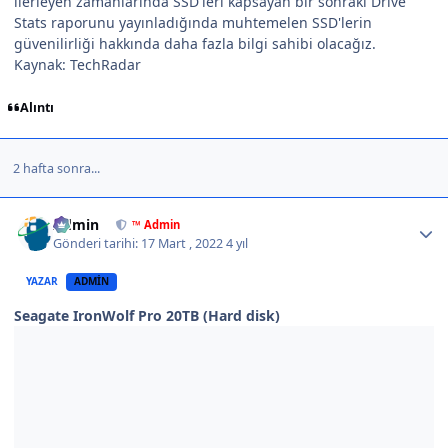
ilerleyen zamanlarında SSD'leri kapsayan bir sonraki Drive
Stats raporunu yayınladığında muhtemelen SSD'lerin
güvenilirliği hakkında daha fazla bilgi sahibi olacağız.
Kaynak: TechRadar
Alıntı
2 hafta sonra...
Author stats
Admin
™ Admin
Gönderi tarihi:
17 Mart , 2022
4 yıl
YAZAR
ADMIN
Seagate IronWolf Pro 20TB (Hard disk)