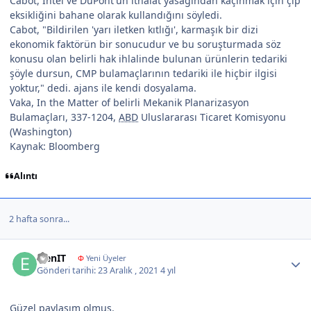
Cabot, Intel ve DuPont'un ithalat yasağından kaçınmak için çip
eksikliğini bahane olarak kullandığını söyledi.
Cabot, "Bildirilen 'yarı iletken kıtlığı', karmaşık bir dizi
ekonomik faktörün bir sonucudur ve bu soruşturmada söz
konusu olan belirli hak ihlalinde bulunan ürünlerin tedariki
şöyle dursun, CMP bulamaçlarının tedariki ile hiçbir ilgisi
yoktur," dedi. ajans ile kendi dosyalama.
Vaka, In the Matter of belirli Mekanik Planarizasyon
Bulamaçları, 337-1204,
ABD
Uluslararası Ticaret Komisyonu
(Washington)
Kaynak: Bloomberg
Alıntı
2 hafta sonra...
Author stats
ElenIT
Φ
Yeni Üyeler
Gönderi tarihi:
23 Aralık , 2021
4 yıl
Güzel paylaşım olmuş.