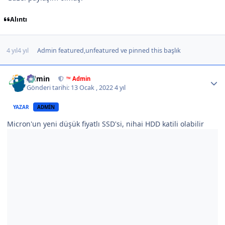
Alıntı
4 yıl
4 yıl
Admin
featured,unfeatured ve pinned this başlık
Author stats
Admin
™ Admin
Gönderi tarihi:
13 Ocak , 2022
4 yıl
YAZAR
ADMIN
Micron'un yeni düşük fiyatlı SSD'si, nihai HDD katili olabilir