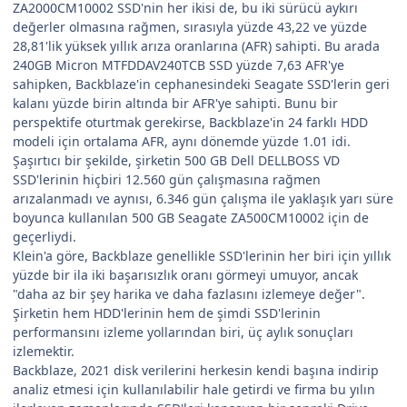
ZA2000CM10002 SSD'nin her ikisi de, bu iki sürücü aykırı
değerler olmasına rağmen, sırasıyla yüzde 43,22 ve yüzde
28,81'lik yüksek yıllık arıza oranlarına (AFR) sahipti. Bu arada
240GB Micron MTFDDAV240TCB SSD yüzde 7,63 AFR'ye
sahipken, Backblaze'in cephanesindeki Seagate SSD'lerin geri
kalanı yüzde birin altında bir AFR'ye sahipti. Bunu bir
perspektife oturtmak gerekirse, Backblaze'in 24 farklı HDD
modeli için ortalama AFR, aynı dönemde yüzde 1.01 idi.
Şaşırtıcı bir şekilde, şirketin 500 GB Dell DELLBOSS VD
SSD'lerinin hiçbiri 12.560 gün çalışmasına rağmen
arızalanmadı ve aynısı, 6.346 gün çalışma ile yaklaşık yarı süre
boyunca kullanılan 500 GB Seagate ZA500CM10002 için de
geçerliydi.
Klein'a göre, Backblaze genellikle SSD'lerinin her biri için yıllık
yüzde bir ila iki başarısızlık oranı görmeyi umuyor, ancak
"daha az bir şey harika ve daha fazlasını izlemeye değer".
Şirketin hem HDD'lerinin hem de şimdi SSD'lerinin
performansını izleme yollarından biri, üç aylık sonuçları
izlemektir.
Backblaze, 2021 disk verilerini herkesin kendi başına indirip
analiz etmesi için kullanılabilir hale getirdi ve firma bu yılın