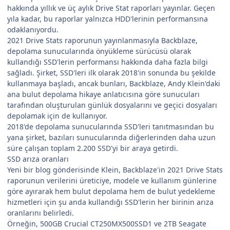
hakkında yıllık ve üç aylık Drive Stat raporları yayınlar. Geçen
yıla kadar, bu raporlar yalnızca HDD'lerinin performansına
odaklanıyordu.
2021 Drive Stats raporunun yayınlanmasıyla Backblaze,
depolama sunucularında önyükleme sürücüsü olarak
kullandığı SSD'lerin performansı hakkında daha fazla bilgi
sağladı. Şirket, SSD'leri ilk olarak 2018'in sonunda bu şekilde
kullanmaya başladı, ancak bunları, Backblaze, Andy Klein'daki
ana bulut depolama hikaye anlatıcısına göre sunucuları
tarafından oluşturulan günlük dosyalarını ve geçici dosyaları
depolamak için de kullanıyor.
2018'de depolama sunucularında SSD'leri tanıtmasından bu
yana şirket, bazıları sunucularında diğerlerinden daha uzun
süre çalışan toplam 2.200 SSD'yi bir araya getirdi.
SSD arıza oranları
Yeni bir blog gönderisinde Klein, Backblaze'in 2021 Drive Stats
raporunun verilerini üreticiye, modele ve kullanım günlerine
göre ayırarak hem bulut depolama hem de bulut yedekleme
hizmetleri için şu anda kullandığı SSD'lerin her birinin arıza
oranlarını belirledi.
Örneğin, 500GB Crucial CT250MX500SSD1 ve 2TB Seagate