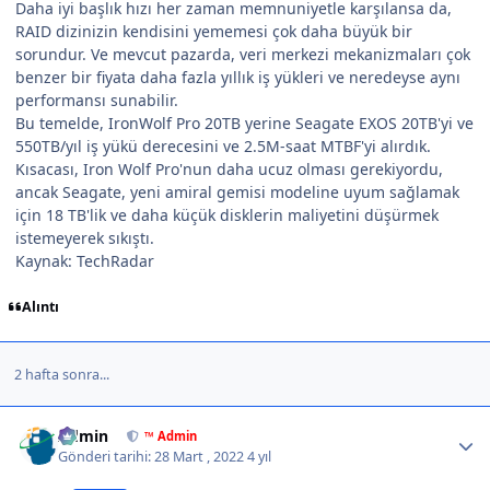
Daha iyi başlık hızı her zaman memnuniyetle karşılansa da,
RAID dizinizin kendisini yememesi çok daha büyük bir
sorundur. Ve mevcut pazarda, veri merkezi mekanizmaları çok
benzer bir fiyata daha fazla yıllık iş yükleri ve neredeyse aynı
performansı sunabilir.
Bu temelde, IronWolf Pro 20TB yerine Seagate EXOS 20TB'yi ve
550TB/yıl iş yükü derecesini ve 2.5M-saat MTBF'yi alırdık.
Kısacası, Iron Wolf Pro'nun daha ucuz olması gerekiyordu,
ancak Seagate, yeni amiral gemisi modeline uyum sağlamak
için 18 TB'lik ve daha küçük disklerin maliyetini düşürmek
istemeyerek sıkıştı.
Kaynak: TechRadar
Alıntı
2 hafta sonra...
Author stats
Admin
™ Admin
Gönderi tarihi:
28 Mart , 2022
4 yıl