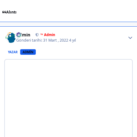
Alıntı
Author stats
Admin
™ Admin
Gönderi tarihi:
31 Mart , 2022
4 yıl
YAZAR
ADMIN