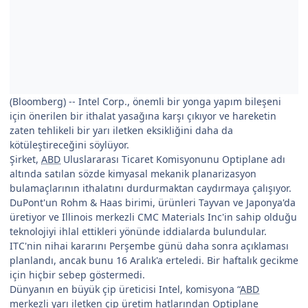
(Bloomberg) -- Intel Corp., önemli bir yonga yapım bileşeni
için önerilen bir ithalat yasağına karşı çıkıyor ve hareketin
zaten tehlikeli bir yarı iletken eksikliğini daha da
kötüleştireceğini söylüyor.
Şirket,
ABD
Uluslararası Ticaret Komisyonunu Optiplane adı
altında satılan sözde kimyasal mekanik planarizasyon
bulamaçlarının ithalatını durdurmaktan caydırmaya çalışıyor.
DuPont'un Rohm & Haas birimi, ürünleri Tayvan ve Japonya'da
üretiyor ve Illinois merkezli CMC Materials Inc'in sahip olduğu
teknolojiyi ihlal ettikleri yönünde iddialarda bulundular.
ITC'nin nihai kararını Perşembe günü daha sonra açıklaması
planlandı, ancak bunu 16 Aralık'a erteledi. Bir haftalık gecikme
için hiçbir sebep göstermedi.
Dünyanın en büyük çip üreticisi Intel, komisyona “
ABD
merkezli yarı iletken çip üretim hatlarından Optiplane