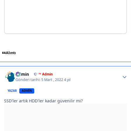
Alıntı
Author stats
Admin
™ Admin
Gönderi tarihi:
5 Mart , 2022
4 yıl
YAZAR
ADMIN
SSD'ler artık HDD'ler kadar güvenilir mi?