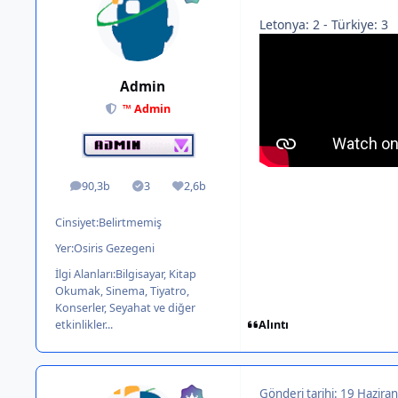
Letonya: 2 - Türkiye: 3
Admin
™ Admin
90,3b
3
2,6b
ileti
Solutions
İtibar
Cinsiyet:
Belirtmemiş
Yer:
Osiris Gezegeni
İlgi Alanları:
Bilgisayar, Kitap
Okumak, Sinema, Tiyatro,
Konserler, Seyahat ve diğer
Alıntı
etkinlikler...
Gönderi tarihi:
19 Haziran