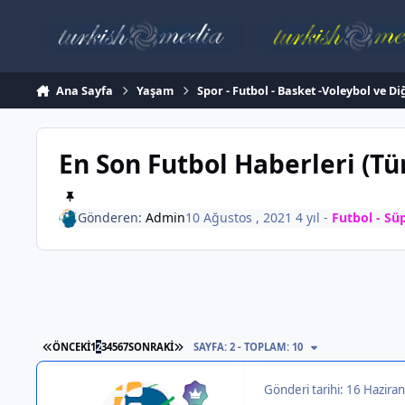
İçeriğe atla
Ana Sayfa
Yaşam
Spor - Futbol - Basket -Voleybol ve Di
En Son Futbol Haberleri (T
Gönderen:
Admin
10 Ağustos , 2021
4 yıl
-
Futbol - Sü
İLK SAYFA
SON SAYFA
ÖNCEKI
1
2
3
4
5
6
7
SONRAKI
SAYFA: 2 - TOPLAM: 10
Gönderi tarihi:
16 Haziran