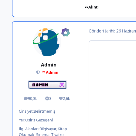
Alıntı
Gönderi tarihi:
26 Haziran
Admin
™ Admin
90,3b
3
2,6b
ileti
Solutions
İtibar
Cinsiyet:
Belirtmemiş
Yer:
Osiris Gezegeni
İlgi Alanları:
Bilgisayar, Kitap
Okumak, Sinema, Tiyatro,