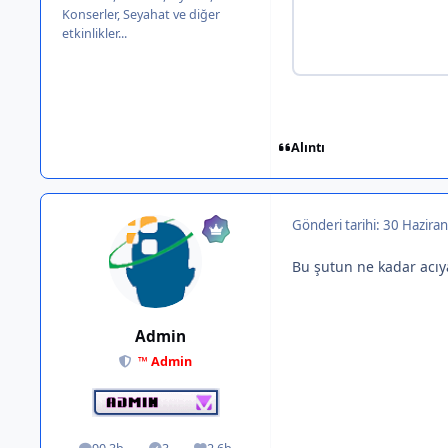
Konserler, Seyahat ve diğer
etkinlikler...
Alıntı
Gönderi tarihi:
30 Haziran
Bu şutun ne kadar acıya
Admin
™ Admin