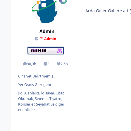
Arda Güler Gallere attığ
Admin
™ Admin
90,3b
3
2,6b
ileti
Solutions
İtibar
Cinsiyet:
Belirtmemiş
Yer:
Osiris Gezegeni
İlgi Alanları:
Bilgisayar, Kitap
Okumak, Sinema, Tiyatro,
Konserler, Seyahat ve diğer
etkinlikler...