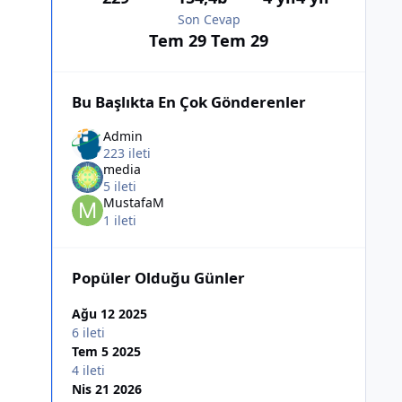
Son Cevap
Tem 29
Tem 29
Bu Başlıkta En Çok Gönderenler
Admin
223 ileti
media
5 ileti
MustafaM
1 ileti
Popüler Olduğu Günler
Ağu 12 2025
6 ileti
Tem 5 2025
4 ileti
Nis 21 2026