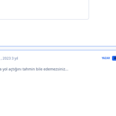
 , 2023
3 yıl
YAZAR
A
 yol açtığını tahmin bile edemezsiniz...