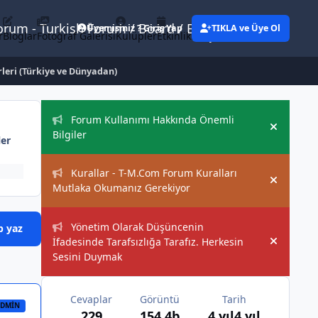
Forum - Turkish Forum / Board / Blog
Üyemisiniz ? Giriş Yap
TIKLA ve Üye Ol
r
Bloglar
Fotoğraf Galerisi
Kulüpler
Etkinlikler
Eylemler
leri (Türkiye ve Dünyadan)
Duyurular
Forum Kullanımı Hakkında Önemli
Hide an
Bilgiler
ler
Kurallar - T-M.Com Forum Kuralları
Hide an
Mutlaka Okumanız Gerekiyor
Yönetim Olarak Düşüncenin
p yaz
İfadesinde Tarafsızlığa Tarafız. Herkesin
Hide an
Sesini Duymak
Cevaplar
Görüntü
Tarih
DMIN
229
154,4b
4 yıl
4 yıl