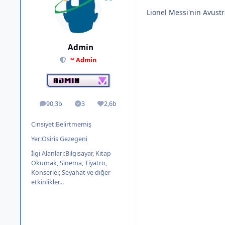
Lionel Messi'nin Avustr
Admin
™ Admin
90,3b
3
2,6b
ileti
Solutions
İtibar
Cinsiyet:
Belirtmemiş
Yer:
Osiris Gezegeni
İlgi Alanları:
Bilgisayar, Kitap
Okumak, Sinema, Tiyatro,
Konserler, Seyahat ve diğer
etkinlikler...