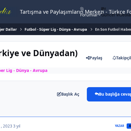
Tartışma ve Paylaşımların Merkezi - Türkçe 
Forumlar
Güncel Videola
ğer Dallar
Futbol - Süper Lig - Dünya - Avrupa
En Son Futbol Haber
ürkiye ve Dünyadan)
Paylaş
Takipçi
per Lig - Dünya - Avrupa
Başlık Aç
Bu başlığa ceva
 , 2023
3 yıl
YAZAR
A