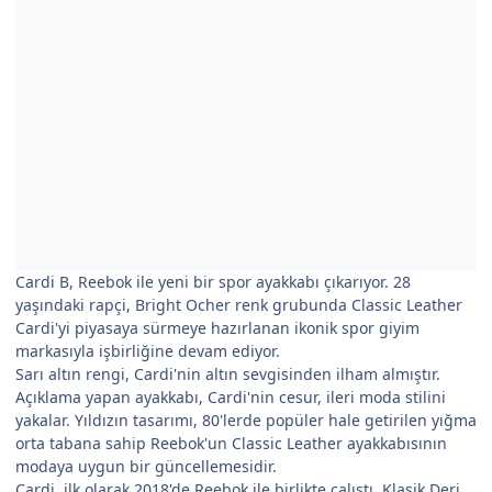
Cardi B, Reebok ile yeni bir spor ayakkabı çıkarıyor. 28
yaşındaki rapçi, Bright Ocher renk grubunda Classic Leather
Cardi'yi piyasaya sürmeye hazırlanan ikonik spor giyim
markasıyla işbirliğine devam ediyor.
Sarı altın rengi, Cardi'nin altın sevgisinden ilham almıştır.
Açıklama yapan ayakkabı, Cardi'nin cesur, ileri moda stilini
yakalar. Yıldızın tasarımı, 80'lerde popüler hale getirilen yığma
orta tabana sahip Reebok'un Classic Leather ayakkabısının
modaya uygun bir güncellemesidir.
Cardi, ilk olarak 2018'de Reebok ile birlikte çalıştı. Klasik Deri