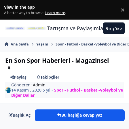
İçeriğe atla
View in the app
×
Di
A better way to browse.
Learn more
.
Tartışma ve Paylaşımların Merkez
Giriş Yap
Ana Sayfa
Yaşam
Spor - Futbol - Basket -Voleybol ve Diğer 
En Son Spor Haberleri - Magazinsel
Paylaş
Takipçiler
Gönderen:
Admin
14 Kasım , 2020
5 yıl
-
Spor - Futbol - Basket -Voleybol ve
Diğer Dallar
Başlık Aç
Bu başlığa cevap yaz