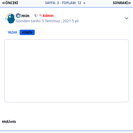
İLK SAYFA
S
ÖNCEKI
SAYFA: 3 - TOPLAM: 12
SONRAKI
Author stats
Admin
™ Admin
Gönderi tarihi:
5 Temmuz , 2021
5 yıl
YAZAR
ADMIN
Alıntı