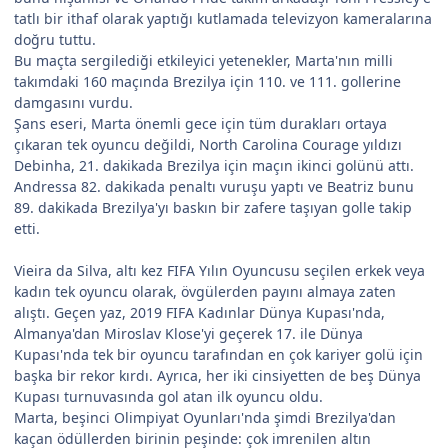
tatlı bir ithaf olarak yaptığı kutlamada televizyon kameralarına
doğru tuttu.
Bu maçta sergilediği etkileyici yetenekler, Marta'nın milli
takımdaki 160 maçında Brezilya için 110. ve 111. gollerine
damgasını vurdu.
Şans eseri, Marta önemli gece için tüm durakları ortaya
çıkaran tek oyuncu değildi, North Carolina Courage yıldızı
Debinha, 21. dakikada Brezilya için maçın ikinci golünü attı.
Andressa 82. dakikada penaltı vuruşu yaptı ve Beatriz bunu
89. dakikada Brezilya'yı baskın bir zafere taşıyan golle takip
etti.
Vieira da Silva, altı kez FIFA Yılın Oyuncusu seçilen erkek veya
kadın tek oyuncu olarak, övgülerden payını almaya zaten
alıştı. Geçen yaz, 2019 FIFA Kadınlar Dünya Kupası'nda,
Almanya'dan Miroslav Klose'yi geçerek 17. ile Dünya
Kupası'nda tek bir oyuncu tarafından en çok kariyer golü için
başka bir rekor kırdı. Ayrıca, her iki cinsiyetten de beş Dünya
Kupası turnuvasında gol atan ilk oyuncu oldu.
Marta, beşinci Olimpiyat Oyunları'nda şimdi Brezilya'dan
kaçan ödüllerden birinin peşinde: çok imrenilen altın