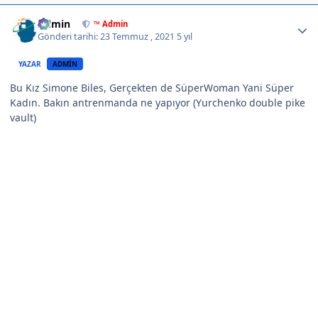
Author stats
Admin
™ Admin
Gönderi tarihi:
23 Temmuz , 2021
5 yıl
YAZAR
ADMIN
Bu Kız Simone Biles, Gerçekten de SüperWoman Yani Süper
Kadın. Bakın antrenmanda ne yapıyor (Yurchenko double pike
vault)