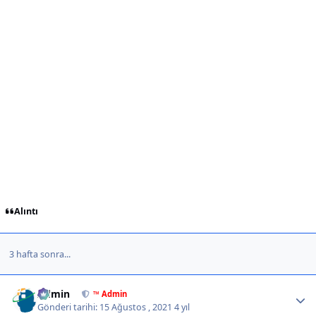
Alıntı
3 hafta sonra...
Author stats
Admin
™ Admin
Gönderi tarihi:
15 Ağustos , 2021
4 yıl