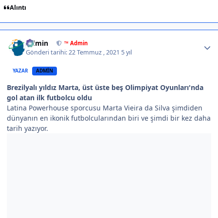
Alıntı
Author stats
Admin
™ Admin
Gönderi tarihi:
22 Temmuz , 2021
5 yıl
YAZAR
ADMIN
Brezilyalı yıldız Marta, üst üste beş Olimpiyat Oyunları'nda
gol atan ilk futbolcu oldu
Latina Powerhouse sporcusu Marta Vieira da Silva şimdiden
dünyanın en ikonik futbolcularından biri ve şimdi bir kez daha
tarih yazıyor.