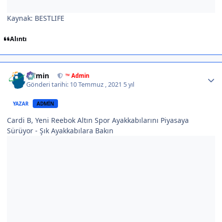
Kaynak: BESTLIFE
Alıntı
Author stats
Admin
™ Admin
Gönderi tarihi:
10 Temmuz , 2021
5 yıl
YAZAR
ADMIN
Cardi B, Yeni Reebok Altın Spor Ayakkabılarını Piyasaya
Sürüyor - Şık Ayakkabılara Bakın