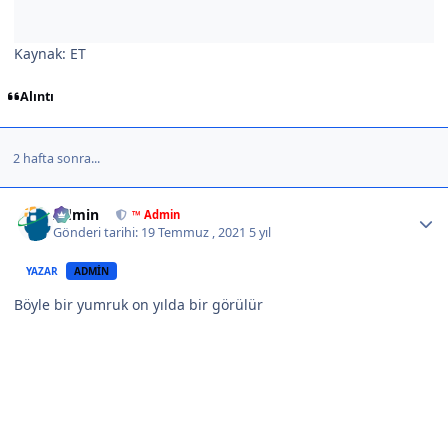
Kaynak: ET
Alıntı
2 hafta sonra...
Author stats
Admin
™ Admin
Gönderi tarihi:
19 Temmuz , 2021
5 yıl
YAZAR
ADMIN
Böyle bir yumruk on yılda bir görülür