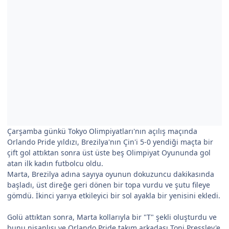
Çarşamba günkü Tokyo Olimpiyatları'nın açılış maçında
Orlando Pride yıldızı, Brezilya'nın Çin'i 5-0 yendiği maçta bir
çift gol attıktan sonra üst üste beş Olimpiyat Oyununda gol
atan ilk kadın futbolcu oldu.
Marta, Brezilya adına sayıya oyunun dokuzuncu dakikasında
başladı, üst direğe geri dönen bir topa vurdu ve şutu fileye
gömdü. İkinci yarıya etkileyici bir sol ayakla bir yenisini ekledi.
Golü attıktan sonra, Marta kollarıyla bir "T" şekli oluşturdu ve
bunu nişanlısı ve Orlando Pride takım arkadaşı Toni Pressley'e