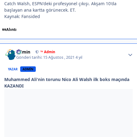
Catch Walsh, ESPN'deki profesyonel çıkışı. Akşam 10'da
başlayan ana kartta görünecek. ET.
Kaynak: Fansided
Alıntı
Author stats
Admin
™ Admin
Gönderi tarihi:
15 Ağustos , 2021
4 yıl
YAZAR
ADMIN
Muhammed Ali'nin torunu Nico Ali Walsh ilk boks maçında
KAZANDI