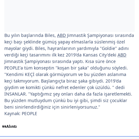
Bu yılın başlarında Biles,
ABD
Jimnastik Şampiyonası sırasında
keçi başı şeklinde gümüş yapay elmaslarla süslenmiş özel
mayolar giydi. Biles, hayranlarının yardımıyla "Goldie" adını
verdiği keçi tasarımını ilk kez 2019'da Kansas City'deki
ABD
Jimnastik Şampiyonası sırasında yaptı. Kısa süre önce
PEOPLE'a tüm konseptin "koşan bir şaka" olduğunu söyledi.
"Kendimi KEÇİ olarak görmüyorum ve bu yüzden aslanıma
keçi takmıyorum. Başlangıçta biraz şaka gibiydi. 2019'da
giydim ve komikti çünkü nefret edenler çok üzüldü. " dedi
İNSANLAR. "Yaptığımız şey onları daha da fazla işaretlemekti.
Bu yüzden mutluydum çünkü bu iyi gibi, şimdi siz çocuklar
beni sinirlendirdiğiniz için sinirleniyorsunuz."
Kaynak: PEOPLE
Alıntı