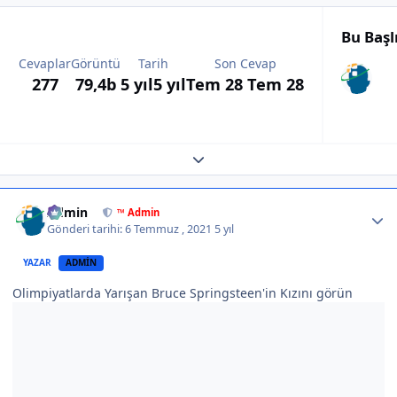
Bu Başl
Cevaplar
Görüntü
Tarih
Son Cevap
277
79,4b
5 yıl
5 yıl
Tem 28
Tem 28
Expand topic overview
Author stats
Admin
™ Admin
Gönderi tarihi:
6 Temmuz , 2021
5 yıl
YAZAR
ADMIN
Olimpiyatlarda Yarışan Bruce Springsteen'in Kızını görün