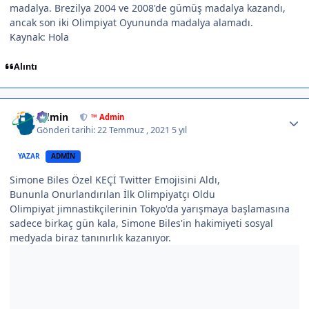
madalya. Brezilya 2004 ve 2008'de gümüş madalya kazandı,
ancak son iki Olimpiyat Oyununda madalya alamadı.
Kaynak: Hola
Alıntı
Author stats
Admin
™ Admin
Gönderi tarihi:
22 Temmuz , 2021
5 yıl
YAZAR
ADMIN
Simone Biles Özel KEÇİ Twitter Emojisini Aldı,
Bununla Onurlandırılan İlk Olimpiyatçı Oldu
Olimpiyat jimnastikçilerinin Tokyo'da yarışmaya başlamasına
sadece birkaç gün kala, Simone Biles'in hakimiyeti sosyal
medyada biraz tanınırlık kazanıyor.