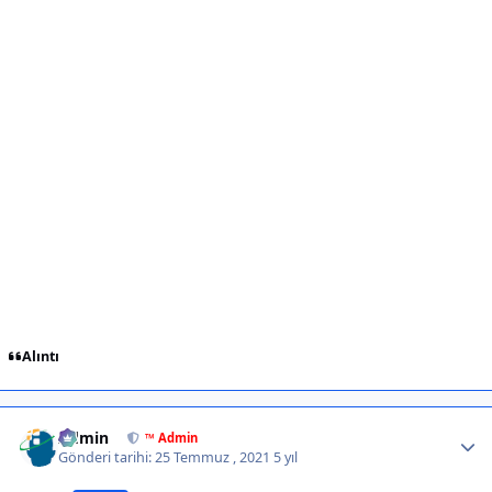
Alıntı
Author stats
Admin
™ Admin
Gönderi tarihi:
25 Temmuz , 2021
5 yıl