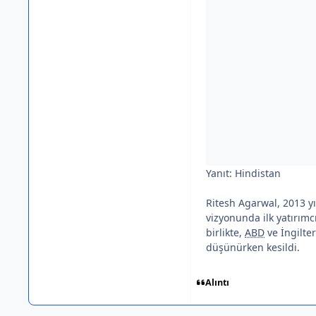
Yanıt: Hindistan
Ritesh Agarwal, 2013 y
vizyonunda ilk yatırımc
birlikte,
ABD
ve İngilte
düşünürken kesildi.
Alıntı