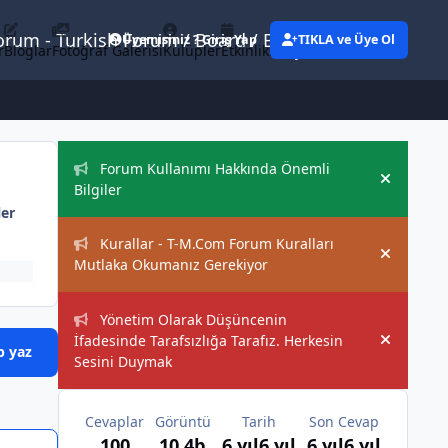
Forum - Turkish Forum / Board / Blog
Üyemisiniz ? Giriş Yap
TIKLA ve Üye Ol
r
Bloglar
Fotoğraf Galerisi
Kulüpler
Etkinlikler
Eylemler
Duyurular
Forum Kullanımı Hakkında Önemli
Hide an
Bilgiler
ler
Kurallar - T-M.Com Forum Kuralları
Hide an
Mutlaka Okumanız Gerekiyor
Yönetim Olarak Düşüncenin
İfadesinde Tarafsızlığa Tarafız. Herkesin
Hide an
p yaz
Sesini Duymak
Cevaplar
Görüntü
Tarih
Son Cevap
100
10,4b
6 yıl
6 yıl
6 yıl
6 yıl