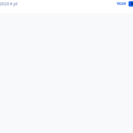
, 2020
6 yıl
YAZAR
A