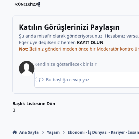
İLK SAYFA
ÖNCEKI
1
2
3
4
5
Katılın Görüşlerinizi Paylaşın
Şu anda misafir olarak gönderiyorsunuz. Hesabınız varsa
Eğer üye değilseniz hemen
KAYIT OLUN
.
Not:
İletiniz gönderilmeden önce bir Moderatör kontrolünd
Bu başlığa cevap yaz
Başlık Listesine Dön
Ana Sayfa
Yaşam
Ekonomi - İş Dünyası - Kariyer - İnsa