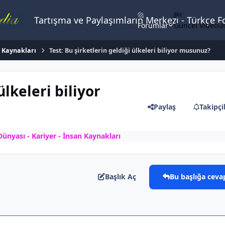
Tartışma ve Paylaşımların Merkezi - Türkçe 
Forumlar
Güncel Videola
n Kaynakları
Test: Bu şirketlerin geldiği ülkeleri biliyor musunuz?
ülkeleri biliyor
Paylaş
Takipçi
ünyası - Kariyer - İnsan Kaynakları
Başlık Aç
Bu başlığa ceva