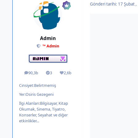
Gönderi tarihi:
17 Şubat 
Admin
™ Admin
90,3b
3
2,6b
ileti
Solutions
İtibar
Cinsiyet:
Belirtmemiş
Yer:
Osiris Gezegeni
İlgi Alanları:
Bilgisayar, Kitap
Okumak, Sinema, Tiyatro,
Konserler, Seyahat ve diğer
etkinlikler...