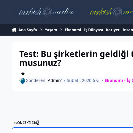
İçeriğe atla
Ana Sayfa
Yaşam
Ekonomi - İş Dünyası - Kariyer - İnsa
Test: Bu şirketlerin geldiği 
musunuz?
Gönderen:
Admin
17 Şubat , 2020
6 yıl
-
Ekonomi - İş D
İLK SAYFA
ÖNCEKI
1
2
3
4
5