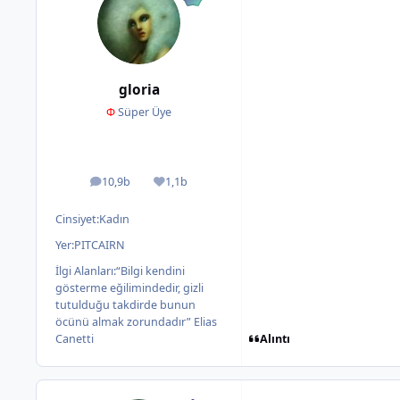
gloria
Φ
Süper Üye
10,9b
1,1b
ileti
İtibar
Cinsiyet:
Kadın
Yer:
PITCAIRN
İlgi Alanları:
“Bilgi kendini
gösterme eğilimindedir, gizli
tutulduğu takdirde bunun
öcünü almak zorundadır” Elias
Alıntı
Canetti