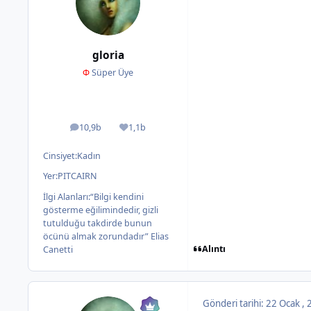
gloria
Φ
Süper Üye
10,9b
1,1b
ileti
İtibar
Cinsiyet:
Kadın
Yer:
PITCAIRN
İlgi Alanları:
“Bilgi kendini
gösterme eğilimindedir, gizli
tutulduğu takdirde bunun
öcünü almak zorundadır” Elias
Alıntı
Canetti
Gönderi tarihi:
22 Ocak ,