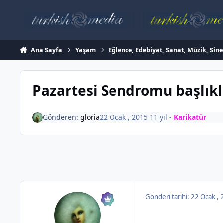
İçeriğe atla
Ana Sayfa
Yaşam
Eğlence, Edebiyat, Sanat, Müzik, Sin
Pazartesi Sendromu başlı
Gönderen:
gloria
22 Ocak , 2015
11 yıl
-
Karikatür
Gönderi tarihi:
22 Ocak ,