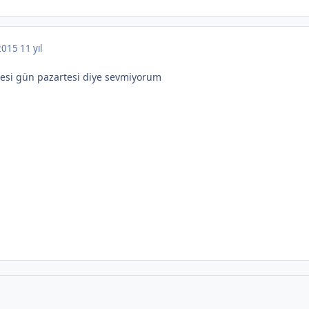
 2015
11 yıl
rtesi gün pazartesi diye sevmiyorum