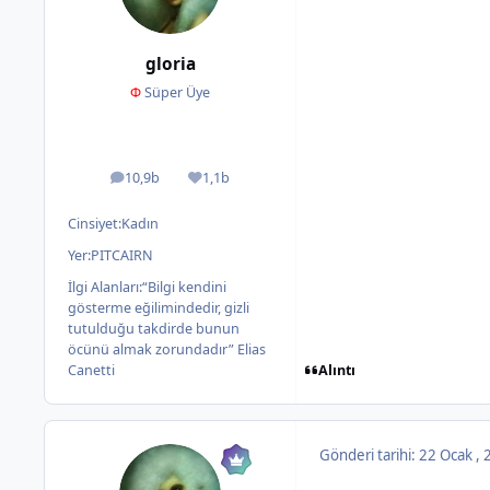
gloria
Φ
Süper Üye
10,9b
1,1b
ileti
İtibar
Cinsiyet:
Kadın
Yer:
PITCAIRN
İlgi Alanları:
“Bilgi kendini
gösterme eğilimindedir, gizli
tutulduğu takdirde bunun
öcünü almak zorundadır” Elias
Alıntı
Canetti
Gönderi tarihi:
22 Ocak ,