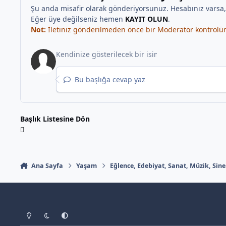
Şu anda misafir olarak gönderiyorsunuz. Hesabınız varsa
Eğer üye değilseniz hemen
KAYIT OLUN
.
Not:
İletiniz gönderilmeden önce bir Moderatör kontrolünd
Bu başlığa cevap yaz
Başlık Listesine Dön
Ana Sayfa
Yaşam
Eğlence, Edebiyat, Sanat, Müzik, Sin
Light Mode
Dark Mode
System Preference