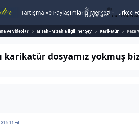
Tartışma ve Paylaşımların Merkezi - Türkçe 
Forumlar
Güncel Videola
ema ve Videolar
Mizah - Mizahla ilgili her Şey
Karikatür
Pazar
klı karikatür dosyamız yokmuş
 2015
11 yıl