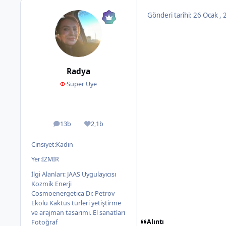
Gönderi tarihi:
26 Ocak ,
Radya
Φ
Süper Üye
13b
2,1b
ileti
İtibar
Cinsiyet:
Kadın
Yer:
İZMİR
İlgi Alanları:
JAAS Uygulayıcısı
Kozmik Enerji
Cosmoenergetica Dr. Petrov
Ekolü Kaktüs türleri yetiştirme
ve arajman tasarımı. El sanatları
Alıntı
Fotoğraf