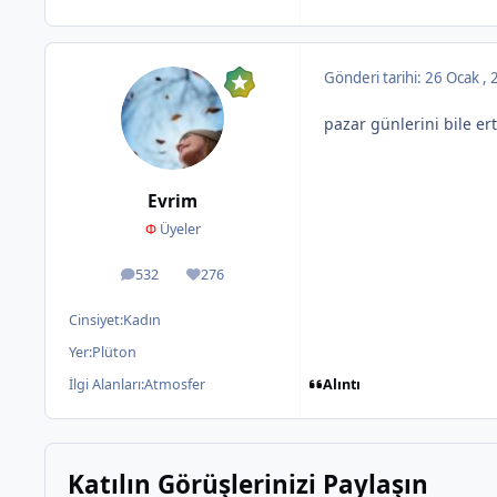
Gönderi tarihi:
26 Ocak ,
pazar günlerini bile e
Evrim
Φ
Üyeler
532
276
ileti
İtibar
Cinsiyet:
Kadın
Yer:
Plüton
Alıntı
İlgi Alanları:
Atmosfer
Katılın Görüşlerinizi Paylaşın