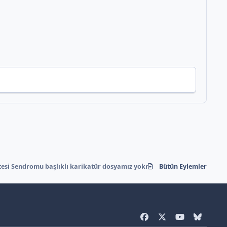
tesi Sendromu başlıklı karikatür dosyamız yokmuş bizimmmmm
Bütün Eylemler
f
x
y
b
a
o
l