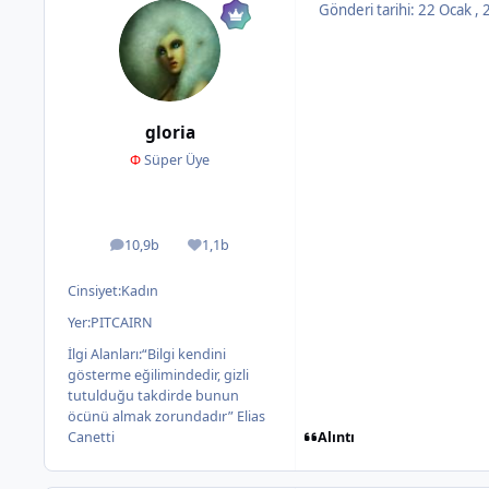
Gönderi tarihi:
22 Ocak ,
gloria
Φ
Süper Üye
10,9b
1,1b
ileti
İtibar
Cinsiyet:
Kadın
Yer:
PITCAIRN
İlgi Alanları:
“Bilgi kendini
gösterme eğilimindedir, gizli
tutulduğu takdirde bunun
öcünü almak zorundadır” Elias
Alıntı
Canetti