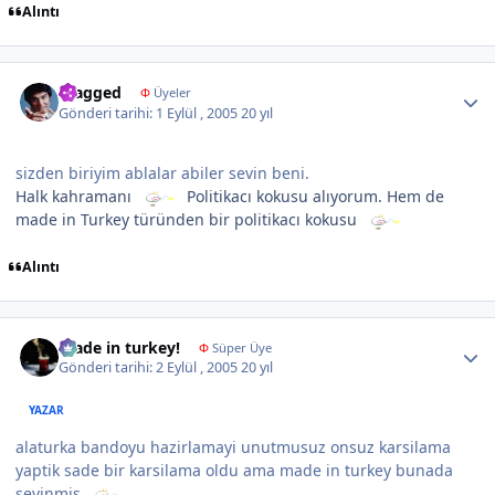
Alıntı
Author stats
Fragged
Φ
Üyeler
Gönderi tarihi:
1 Eylül , 2005
20 yıl
sizden biriyim ablalar abiler sevin beni.
Halk kahramanı
Politikacı kokusu alıyorum. Hem de
made in Turkey türünden bir politikacı kokusu
Alıntı
Author stats
made in turkey!
Φ
Süper Üye
Gönderi tarihi:
2 Eylül , 2005
20 yıl
YAZAR
alaturka bandoyu hazirlamayi unutmusuz onsuz karsilama
yaptik sade bir karsilama oldu ama made in turkey bunada
sevinmis