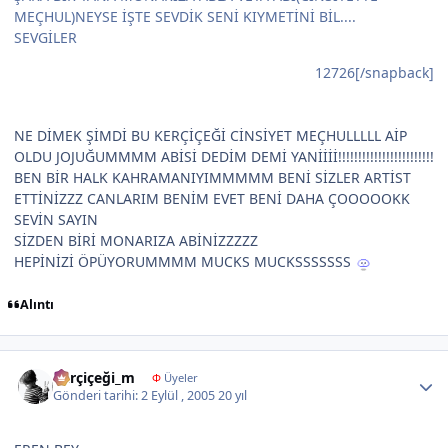
MEÇHUL)NEYSE İŞTE SEVDİK SENİ KIYMETİNİ BİL....
SEVGİLER
12726[/snapback]
NE DİMEK ŞİMDİ BU KERÇİÇEĞİ CİNSİYET MEÇHULLLLL AİP
OLDU JOJUĞUMMMM ABİSİ DEDİM DEMİ YANİİİİ!!!!!!!!!!!!!!!!!!!!!!!!
BEN BİR HALK KAHRAMANIYIMMMMM BENİ SİZLER ARTİST
ETTİNİZZZ CANLARIM BENİM EVET BENİ DAHA ÇOOOOOKK
SEVİN SAYIN
SİZDEN BİRİ MONARIZA ABİNİZZZZZ
HEPİNİZİ ÖPÜYORUMMMM MUCKS MUCKSSSSSSS
Alıntı
Author stats
karçiçeği_m
Φ
Üyeler
Gönderi tarihi:
2 Eylül , 2005
20 yıl