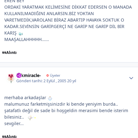
EREN BEY
ORDAKİ YARATMAK KELİMESİNE DİKKAT EDERSEN O MANADA
KULLANILMADIĞINI ANLARSIN.BİZ YOKTAN
VARETMEDİK,VAROLANI BİRAZ ABARTIP HAVAYA SOKTUK O
KADAR.SEVİNSİN GARİP.GERÇİ NE GARİP NE GARİP DİL BİR
KARIŞ
MAAŞALLAHHHHH......
Alıntı
Author stats
askmiracle-
Φ
Üyeler
Gönderi tarihi:
2 Eylül , 2005
20 yıl
merhaba arkadaşlar
malumunuz farketmişsinizdir ki bende yeniyim burda..
şatafatlı değil de sade bi hoşgeldin merasimi bende isterim
bilesiniz..
sevgiler...
Alıntı