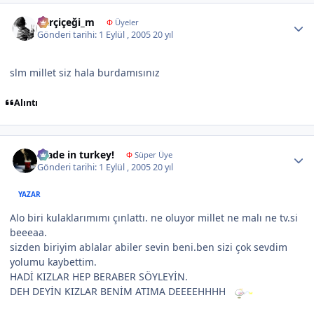
Author stats
karçiçeği_m
Φ
Üyeler
Gönderi tarihi:
1 Eylül , 2005
20 yıl
slm millet siz hala burdamısınız
Alıntı
Author stats
made in turkey!
Φ
Süper Üye
Gönderi tarihi:
1 Eylül , 2005
20 yıl
YAZAR
Alo biri kulaklarımımı çınlattı. ne oluyor millet ne malı ne tv.si
beeeaa.
sizden biriyim ablalar abiler sevin beni.ben sizi çok sevdim
yolumu kaybettim.
HADİ KIZLAR HEP BERABER SÖYLEYİN.
DEH DEYİN KIZLAR BENİM ATIMA DEEEEHHHH