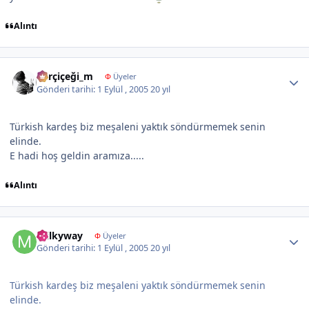
Alıntı
Author stats
karçiçeği_m
Φ
Üyeler
Gönderi tarihi:
1 Eylül , 2005
20 yıl
Türkish kardeş biz meşaleni yaktık söndürmemek senin
elinde.
E hadi hoş geldin aramıza.....
Alıntı
Author stats
milkyway
Φ
Üyeler
Gönderi tarihi:
1 Eylül , 2005
20 yıl
Türkish kardeş biz meşaleni yaktık söndürmemek senin
elinde.