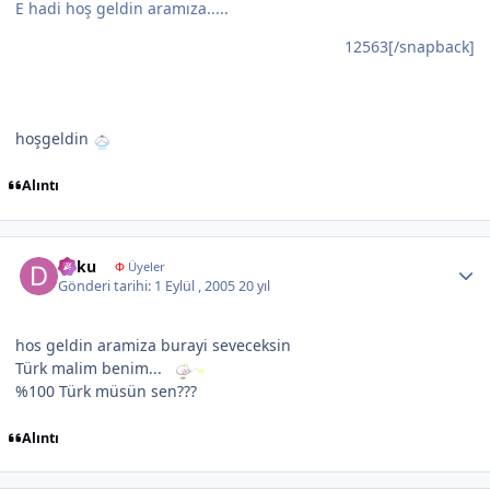
E hadi hoş geldin aramıza.....
12563[/snapback]
hoşgeldin
Alıntı
Author stats
dilku
Φ
Üyeler
Gönderi tarihi:
1 Eylül , 2005
20 yıl
hos geldin aramiza burayi seveceksin
Türk malim benim...
%100 Türk müsün sen???
Alıntı