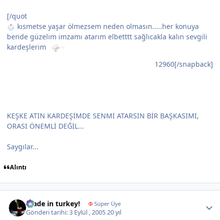
[/quot
kısmetse yaşar ölmezsem neden olmasın.....her konuya
bende güzelim imzamı atarım elbetttt sağlıcakla kalın sevgili
kardeşlerim
12960[/snapback]
KEŞKE ATIN KARDEŞİMDE SENMİ ATARSIN BİR BAŞKASIMI,
ORASI ÖNEMLİ DEĞİL...
Saygılar...
Alıntı
Author stats
made in turkey!
Φ
Süper Üye
Gönderi tarihi:
3 Eylül , 2005
20 yıl