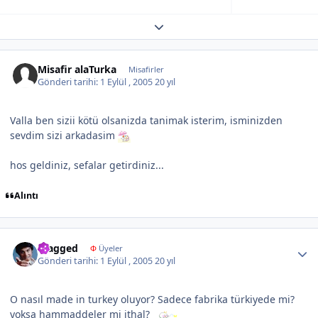
Expand topic overview
Misafir alaTurka
Misafirler
Gönderi tarihi:
1 Eylül , 2005
20 yıl
Valla ben sizii kötü olsanizda tanimak isterim, isminizden
sevdim sizi arkadasim
hos geldiniz, sefalar getirdiniz...
Alıntı
Author stats
Fragged
Φ
Üyeler
Gönderi tarihi:
1 Eylül , 2005
20 yıl
O nasıl made in turkey oluyor? Sadece fabrika türkiyede mi?
yoksa hammaddeler mi ithal?