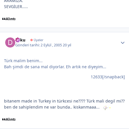
ARAMIZA.
SEVGİLER.....
Alıntı
Author stats
dilku
Φ
Üyeler
Gönderi tarihi:
2 Eylül , 2005
20 yıl
Türk malim benim...
Bah şimdi de sana mal diyorlar. Eh artık ne diyeyim...
12633[/snapback]
bitanem made in Turkey in türkcesi ne???? Türk mali degil mi??
ben de sahiplendim ne var bunda.. kiskanmaaa...
Alıntı