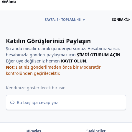
Alıntı
S
SAYFA: 1 - TOPLAM: 46
SONRAKI
Katılın Görüşlerinizi Paylaşın
Şu anda misafir olarak gönderiyorsunuz. Hesabınız varsa,
hesabınızla gönderi paylaşmak için
ŞİMDİ OTURUM AÇIN
.
Eğer üye değilseniz hemen
KAYIT OLUN
.
Not:
İletiniz gönderilmeden önce bir Moderatör
kontrolünden geçirilecektir.
Bu başlığa cevap yaz
Paylaş
Takipçiler