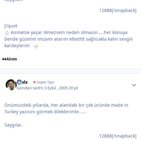
12888[/snapback]
[/quot
kısmetse yaşar ölmezsem neden olmasın.....her konuya
bende güzelim imzamı atarım elbetttt sağlıcakla kalın sevgili
kardeşlerim
Alıntı
Author stats
kralx
Φ
Süper Üye
Gönderi tarihi:
3 Eylül , 2005
20 yıl
Önümüzdeki yıllarda, her alandaki bir çok üründe made in
Turkey yazısını görmek dileklerimle......
Saygılar..
12888[/snapback]