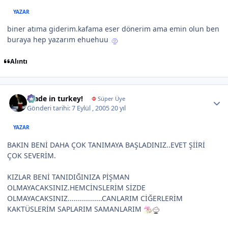
YAZAR
biner atıma giderim.kafama eser dönerim ama emin olun ben
buraya hep yazarım ehuehuu
Alıntı
Author stats
made in turkey!
Φ
Süper Üye
Gönderi tarihi:
7 Eylül , 2005
20 yıl
YAZAR
BAKIN BENİ DAHA ÇOK TANIMAYA BAŞLADINIZ..EVET ŞİİRİ
ÇOK SEVERİM.
KIZLAR BENİ TANIDIĞINIZA PİŞMAN
OLMAYACAKSINIZ.HEMCİNSLERİM SİZDE
OLMAYACAKSINIZ.................CANLARIM CİĞERLERİM
KAKTÜSLERİM SAPLARIM SAMANLARIM