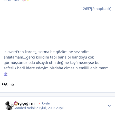
12657[/snapback]
:clover:Eren kardeş; sorma be gözüm ne sevindim
anlatamam...gerçi kırıldım tabi bana bi bandoyu çok
görmüşsünüz oda olsaydı ohh değme keyfime.neyse bu
seferlik hadi idare edeyim birdaha olmasın emiiiii abicimmm
Alıntı
Author stats
karçiçeği_m
Φ
Üyeler
Gönderi tarihi:
2 Eylül , 2005
20 yıl