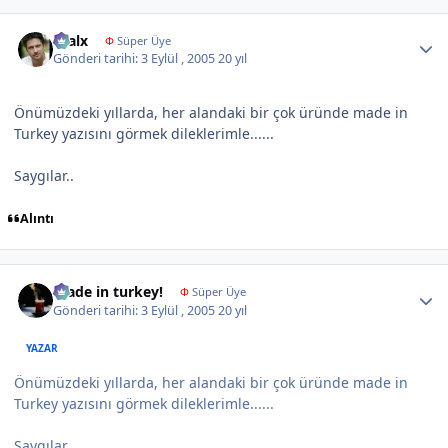
Author stats
kralx
Φ
Süper Üye
Gönderi tarihi:
3 Eylül , 2005
20 yıl
Önümüzdeki yıllarda, her alandaki bir çok üründe made in
Turkey yazısını görmek dileklerimle......
Saygılar..
Alıntı
Author stats
made in turkey!
Φ
Süper Üye
Gönderi tarihi:
3 Eylül , 2005
20 yıl
YAZAR
Önümüzdeki yıllarda, her alandaki bir çok üründe made in
Turkey yazısını görmek dileklerimle......
Saygılar..