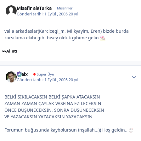
Misafir alaTurka
Misafirler
Gönderi tarihi:
1 Eylül , 2005
20 yıl
valla arkadaslar(Karcicegi_m, Milkyayim, Eren) bizde burda
karsilama ekibi gibi bisey olduk gibime gelio
Alıntı
Author stats
kralx
Φ
Süper Üye
Gönderi tarihi:
1 Eylül , 2005
20 yıl
BELKİ SIKILACAKSIN BELKİ ŞAPKA ATACAKSIN
ZAMAN ZAMAN ÇAYLAK VASFINA EZİLECEKSİN
ÖNCE DÜŞÜNECEKSİN, SONRA DÜŞÜNECEKSİN
VE YAZACAKSIN YAZACAKSIN YAZACAKSIN
Forumun buğusunda kaybolursun inşallah...)) Hoş geldin..