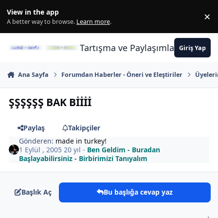
İçeriğe atla
View in the app
×
Di
A better way to browse.
Learn more
.
Tartışma ve Paylaşımların Merkez
Giriş Yap
Ana Sayfa
Forumdan Haberler - Öneri ve Eleştiriler
Üyeler
ŞŞŞŞŞŞ BAK Bİİİİ
Paylaş
Takipçiler
Gönderen:
made in turkey!
1 Eylül , 2005
20 yıl
-
Ben Geldim - Buradan
Başlayabilirsiniz - Birbirimizi Tanıyalım
Başlık Aç
Bu başlığa cevap yaz