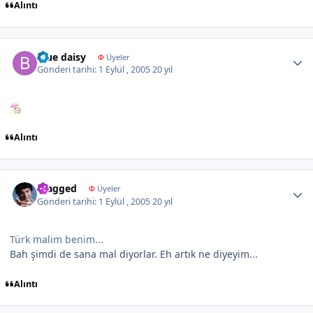
Alıntı
Author stats
blue daisy
Φ
Üyeler
Gönderi tarihi:
1 Eylül , 2005
20 yıl
Alıntı
Author stats
Fragged
Φ
Üyeler
Gönderi tarihi:
1 Eylül , 2005
20 yıl
Türk malim benim...
Bah şimdi de sana mal diyorlar. Eh artık ne diyeyim...
Alıntı