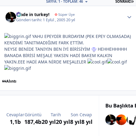
S
SAYFA: 1 - TOPLAM: 46
SONRAKI
Author stats
made in turkey!
Φ
Süper Üye
Gönderi tarihi:
1 Eylül , 2005
20 yıl
YAHU EPEYDİR BURDAYIM (PEK EPEY OLMASADA)
KENDİMİ TANITMADIĞIMI FARK ETTİM.
NEYSE BENİDE TANIYIN BEN İYİ BİRİSİYİM
HEHHEHHHHH
BANADA BİRİSİ MEŞALE YAKSIN HADİ BAKEM KALKIN
YAKIN.EEE HADİ AMA NİRDE MEŞALELER
Alıntı
Bu Başlıkta
Cevaplar
Görüntü
Tarih
Son Cevap
1,1b
187,4b
20 yıl
20 yıl
8 yıl
8 yıl