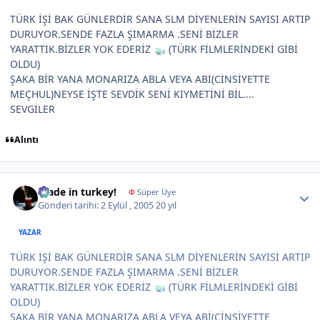
TÜRK İŞİ BAK GÜNLERDİR SANA SLM DİYENLERİN SAYISI ARTIP
DURUYOR.SENDE FAZLA ŞIMARMA .SENİ BİZLER
YARATTIK.BİZLER YOK EDERİZ
(TÜRK FİLMLERİNDEKİ GİBİ
OLDU)
ŞAKA BİR YANA MONARIZA ABLA VEYA ABİ(CİNSİYETTE
MEÇHUL)NEYSE İŞTE SEVDİK SENİ KIYMETİNİ BİL....
SEVGİLER
Alıntı
Author stats
made in turkey!
Φ
Süper Üye
Gönderi tarihi:
2 Eylül , 2005
20 yıl
YAZAR
TÜRK İŞİ BAK GÜNLERDİR SANA SLM DİYENLERİN SAYISI ARTIP
DURUYOR.SENDE FAZLA ŞIMARMA .SENİ BİZLER
YARATTIK.BİZLER YOK EDERİZ
(TÜRK FİLMLERİNDEKİ GİBİ
OLDU)
ŞAKA BİR YANA MONARIZA ABLA VEYA ABİ(CİNSİYETTE