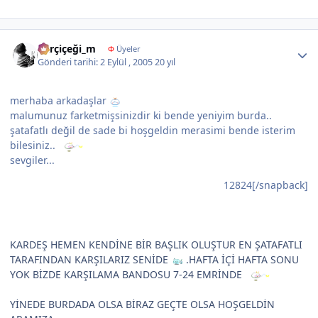
Author stats
karçiçeği_m
Φ
Üyeler
Gönderi tarihi:
2 Eylül , 2005
20 yıl
merhaba arkadaşlar
malumunuz farketmişsinizdir ki bende yeniyim burda..
şatafatlı değil de sade bi hoşgeldin merasimi bende isterim
bilesiniz..
sevgiler...
12824[/snapback]
KARDEŞ HEMEN KENDİNE BİR BAŞLIK OLUŞTUR EN ŞATAFATLI
TARAFINDAN KARŞILARIZ SENİDE
.HAFTA İÇİ HAFTA SONU
YOK BİZDE KARŞILAMA BANDOSU 7-24 EMRİNDE
YİNEDE BURDADA OLSA BİRAZ GEÇTE OLSA HOŞGELDİN