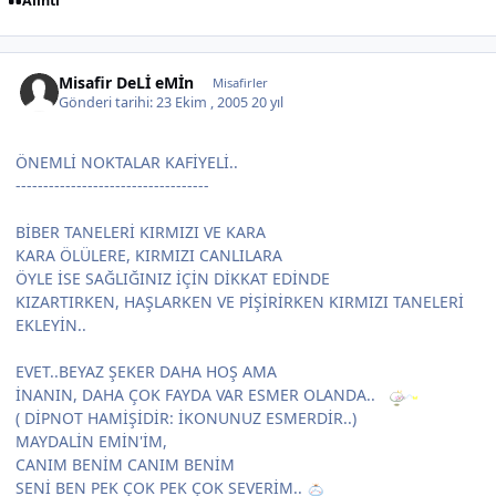
Alıntı
Misafir DeLİ eMİn
Misafirler
Gönderi tarihi:
23 Ekim , 2005
20 yıl
ÖNEMLİ NOKTALAR KAFİYELİ..
-----------------------------------
BİBER TANELERİ KIRMIZI VE KARA
KARA ÖLÜLERE, KIRMIZI CANLILARA
ÖYLE İSE SAĞLIĞINIZ İÇİN DİKKAT EDİNDE
KIZARTIRKEN, HAŞLARKEN VE PİŞİRİRKEN KIRMIZI TANELERİ
EKLEYİN..
EVET..BEYAZ ŞEKER DAHA HOŞ AMA
İNANIN, DAHA ÇOK FAYDA VAR ESMER OLANDA..
( DİPNOT HAMİŞİDİR: İKONUNUZ ESMERDİR..)
MAYDALİN EMİN'İM,
CANIM BENİM CANIM BENİM
SENİ BEN PEK ÇOK PEK ÇOK SEVERİM..