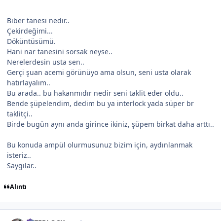
Biber tanesi nedir..
Çekirdeğimi...
Döküntüsümü.
Hani nar tanesini sorsak neyse..
Nerelerdesin usta sen..
Gerçi şuan acemi görünüyo ama olsun, seni usta olarak
hatırlayalım..
Bu arada.. bu hakanmıdır nedir seni taklit eder oldu..
Bende şüpelendim, dedim bu ya interlock yada süper br
taklitçi..
Birde bugün aynı anda girince ikiniz, şüpem birkat daha arttı..
Bu konuda ampül olurmusunuz bizim için, aydınlanmak
isteriz..
Saygılar..
Alıntı
Author stats