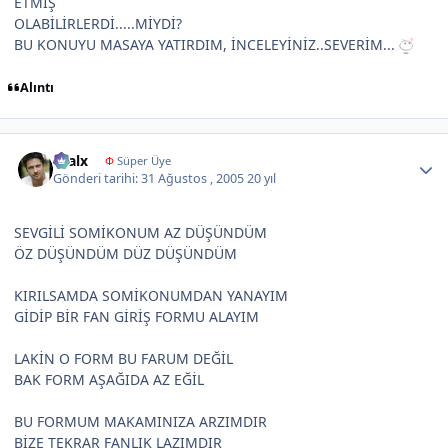
ETMİŞ
OLABİLİRLERDİ.....MİYDİ?
BU KONUYU MASAYA YATIRDIM, İNCELEYİNİZ..SEVERİM...
Alıntı
Author stats
kralx
Φ
Süper Üye
Gönderi tarihi:
31 Ağustos , 2005
20 yıl
SEVGİLİ SOMİKONUM AZ DÜŞÜNDÜM
ÖZ DÜŞÜNDÜM DÜZ DÜŞÜNDÜM
KIRILSAMDA SOMİKONUMDAN YANAYIM
GİDİP BİR FAN GİRİŞ FORMU ALAYIM
LAKİN O FORM BU FARUM DEĞİL
BAK FORM AŞAĞIDA AZ EĞİL
BU FORMUM MAKAMINIZA ARZIMDIR
BİZE TEKRAR FANLIK LAZIMDIR