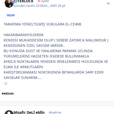
İNTERLOCK
Φ
Üyeler
Gönderi tarihi:
23 Ekim , 2005
20 yıl
YAZAR
TARAFIMA YÖNELTİLMİŞ SORULARA EL-CEVAB
HAKANBARANYILDIRIM
KENDİSİ MUKADDESİM OLUP ( SEBEBİ ZATIMCA MALUMDUR )
KENDİSİNEN ÖZEL SAYGIM VARDIR..
BU KONUDA DOST VE FANLARIMA PARMAK UCUNDA
YÜRÜMELERİNİ HASSETEN İFADEDE BULUNMAKLA
AYRICA NOKTALARIN YENİDEN İRDELENMESİ HUSUSUNDA VE
ELMA İLE ARMUTLARIN
KARIŞTIRILMAMASI NOKTASINDA BEYANLARDA SARF EDER
SAYGILAR SUNARIM....
Alıntı
Misafir DeLİ eMİn
Misafirler