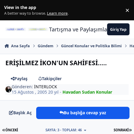
İçeriğe atla
View in the app
×
Di
A better way to browse.
Learn more
.
Tartışma ve Paylaşımların Merkez
Giriş Yap
Ana Sayfa
Gündem
Güncel Konular ve Politika Bilimi
Ha
ERİŞİLMEZ İKON'UN SAHİFESİ.....
Paylaş
Takipçiler
Gönderen:
İNTERLOCK
15 Ağustos , 2005
20 yıl
-
Havadan Sudan Konular
Başlık Aç
Bu başlığa cevap yaz
İLK SAYFA
S
ÖNCEKI
SAYFA: 3 - TOPLAM: 46
SONRAKI