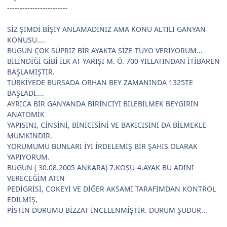
------------------------
SİZ ŞİMDİ BİŞİY ANLAMADINIZ AMA KONU ALTILI GANYAN
KONUSU....
BUGÜN ÇOK SÜPRİZ BİR AYAKTA SİZE TÜYO VERİYORUM...
BİLİNDİĞİ GİBİ İLK AT YARIŞI M. Ö. 700 YILLATINDAN İTİBAREN
BAŞLAMIŞTIR.
TÜRKİYEDE BURSADA ORHAN BEY ZAMANINDA 1325TE
BAŞLADI....
AYRICA BİR GANYANDA BİRİNCİYİ BİLEBİLMEK BEYGİRİN
ANATOMİK
YAPISINI, CİNSİNİ, BİNİCİSİNİ VE BAKICISINI DA BİLMEKLE
MÜMKİNDİR.
YORUMUMU BUNLARI İYİ İRDELEMİŞ BİR ŞAHIS OLARAK
YAPIYORUM.
BUGÜN ( 30.08.2005 ANKARA) 7.KOŞU-4.AYAK BU ADINI
VERECEĞİM ATIN
PEDİGRİSİ, COKEYİ VE DİĞER AKSAMI TARAFIMDAN KONTROL
EDİLMİŞ,
PİSTİN DURUMU BİZZAT İNCELENMİŞTİR. DURUM ŞUDUR...