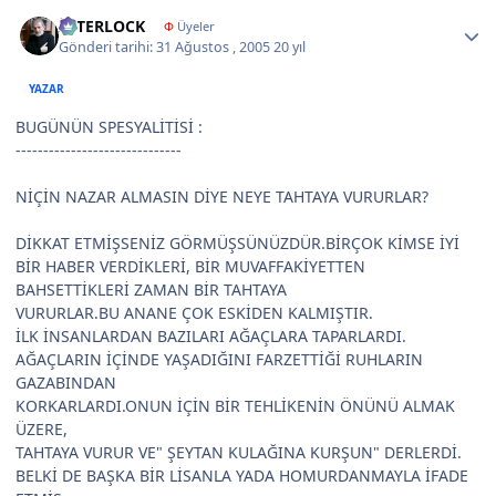
Author stats
İNTERLOCK
Φ
Üyeler
Gönderi tarihi:
31 Ağustos , 2005
20 yıl
YAZAR
BUGÜNÜN SPESYALİTİSİ :
------------------------------
NİÇİN NAZAR ALMASIN DİYE NEYE TAHTAYA VURURLAR?
DİKKAT ETMİŞSENİZ GÖRMÜŞSÜNÜZDÜR.BİRÇOK KİMSE İYİ
BİR HABER VERDİKLERİ, BİR MUVAFFAKİYETTEN
BAHSETTİKLERİ ZAMAN BİR TAHTAYA
VURURLAR.BU ANANE ÇOK ESKİDEN KALMIŞTIR.
İLK İNSANLARDAN BAZILARI AĞAÇLARA TAPARLARDI.
AĞAÇLARIN İÇİNDE YAŞADIĞINI FARZETTİĞİ RUHLARIN
GAZABINDAN
KORKARLARDI.ONUN İÇİN BİR TEHLİKENİN ÖNÜNÜ ALMAK
ÜZERE,
TAHTAYA VURUR VE" ŞEYTAN KULAĞINA KURŞUN" DERLERDİ.
BELKİ DE BAŞKA BİR LİSANLA YADA HOMURDANMAYLA İFADE