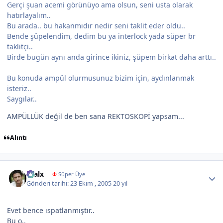
Gerçi şuan acemi görünüyo ama olsun, seni usta olarak
hatırlayalım..
Bu arada.. bu hakanmıdır nedir seni taklit eder oldu..
Bende şüpelendim, dedim bu ya interlock yada süper br
taklitçi..
Birde bugün aynı anda girince ikiniz, şüpem birkat daha arttı..
Bu konuda ampül olurmusunuz bizim için, aydınlanmak
isteriz..
Saygılar..
AMPÜLLÜK değil de ben sana REKTOSKOPİ yapsam...
Alıntı
Author stats
kralx
Φ
Süper Üye
Gönderi tarihi:
23 Ekim , 2005
20 yıl
Evet bence ıspatlanmıştır..
Bu o..