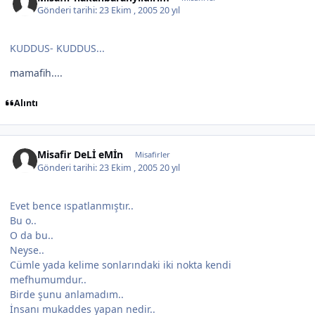
Gönderi tarihi:
23 Ekim , 2005
20 yıl
KUDDUS- KUDDUS...
mamafih....
Alıntı
Misafir DeLİ eMİn
Misafirler
Gönderi tarihi:
23 Ekim , 2005
20 yıl
Evet bence ıspatlanmıştır..
Bu o..
O da bu..
Neyse..
Cümle yada kelime sonlarındaki iki nokta kendi
mefhumumdur..
Birde şunu anlamadım..
İnsanı mukaddes yapan nedir..