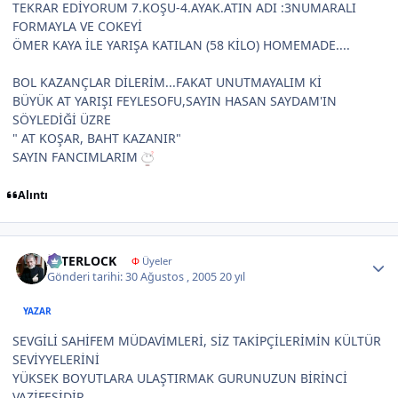
TEKRAR EDİYORUM 7.KOŞU-4.AYAK.ATIN ADI :3NUMARALI
FORMAYLA VE COKEYİ
ÖMER KAYA İLE YARIŞA KATILAN (58 KİLO) HOMEMADE....
BOL KAZANÇLAR DİLERİM...FAKAT UNUTMAYALIM Kİ
BÜYÜK AT YARIŞI FEYLESOFU,SAYIN HASAN SAYDAM'IN
SÖYLEDİĞİ ÜZRE
" AT KOŞAR, BAHT KAZANIR"
SAYIN FANCIMLARIM
Alıntı
Author stats
İNTERLOCK
Φ
Üyeler
Gönderi tarihi:
30 Ağustos , 2005
20 yıl
YAZAR
SEVGİLİ SAHİFEM MÜDAVİMLERİ, SİZ TAKİPÇİLERİMİN KÜLTÜR
SEVİYYELERİNİ
YÜKSEK BOYUTLARA ULAŞTIRMAK GURUNUZUN BİRİNCİ
VAZİFESİDİR.