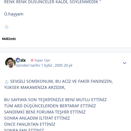
RENK RENK DÜSÜNCELER KALDI, SÖYLENMEDIK "
Ö.hayyam
Alıntı
Author stats
kralx
Φ
Süper Üye
Gönderi tarihi:
1 Eylül , 2005
20 yıl
SEVGİLİ SOMİKONUM, BU ACİZ VE FAKİR FANINIZIN,
YÜKSEK MAKAMINIZA ARZIDIR,
BU SAYFAYA SON TEŞRİFİNİZLE BENİ MUTLU ETTİNİZ
TÜM ARD DÜŞÜNCELERDEN BERTARAF ETTİNİZ
SANDIMKİ BENİ FORUMA TEŞHİR ETTİNİZ
SONRA ANLADIM İLTİFAT ETTİNİZ
ÖNCE FANLIKTAN ETTİNİZ
SONRA FAN ETTİNİZ