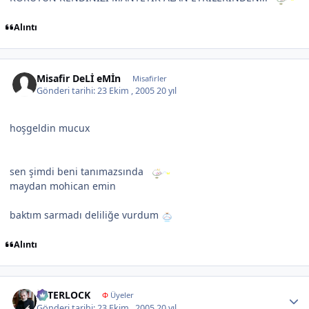
Alıntı
Misafir DeLİ eMİn
Misafirler
Gönderi tarihi:
23 Ekim , 2005
20 yıl
hoşgeldin mucux
sen şimdi beni tanımazsında
maydan mohican emin
baktım sarmadı deliliğe vurdum
Alıntı
Author stats
İNTERLOCK
Φ
Üyeler
Gönderi tarihi:
23 Ekim , 2005
20 yıl