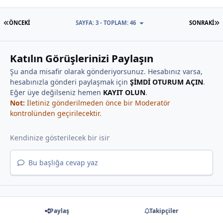
İLK SAYFA
S
ÖNCEKI
SAYFA: 3 - TOPLAM: 46
SONRAKI
Katılın Görüşlerinizi Paylaşın
Şu anda misafir olarak gönderiyorsunuz. Hesabınız varsa,
hesabınızla gönderi paylaşmak için
ŞİMDİ OTURUM AÇIN
.
Eğer üye değilseniz hemen
KAYIT OLUN
.
Not:
İletiniz gönderilmeden önce bir Moderatör
kontrolünden geçirilecektir.
Bu başlığa cevap yaz
Paylaş
Takipçiler