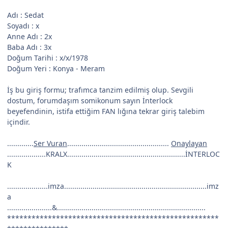
Adı : Sedat
Soyadı : x
Anne Adı : 2x
Baba Adı : 3x
Doğum Tarihi : x/x/1978
Doğum Yeri : Konya - Meram
İş bu giriş formu; trafımca tanzim edilmiş olup. Sevgili
dostum, forumdaşım somikonum sayın İnterlock
beyefendinin, istifa ettiğim FAN lığına tekrar giriş talebim
içindir.
.............
Ser Vuran
..................................................
Onaylayan
...................KRALX..........................................................İNTERLOC
K
....................imza......................................................................imz
a
......................&.........................................................................
****************************************************