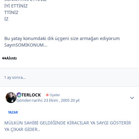
İYİ ETTİNİZ
TTİNİZ
İZ
Bu yatay konumdaki dik üçgeni size armağan ediyorum
SayınSOMİKONUM...
Alıntı
1 ay sonra...
Author stats
İNTERLOCK
Φ
Üyeler
Gönderi tarihi:
23 Ekim , 2005
20 yıl
YAZAR
MÜLKÜN SAHİBİ GELDİĞİNDE KİRACILAR YA SAYGI GÖSTERİR
YA ÇIKAR GİDER..