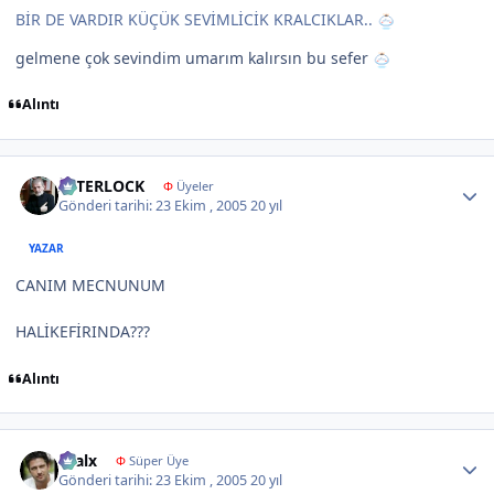
BİR DE VARDIR KÜÇÜK SEVİMLİCİK KRALCIKLAR..
gelmene çok sevindim umarım kalırsın bu sefer
Alıntı
Author stats
İNTERLOCK
Φ
Üyeler
Gönderi tarihi:
23 Ekim , 2005
20 yıl
YAZAR
CANIM MECNUNUM
HALİKEFİRINDA???
Alıntı
Author stats
kralx
Φ
Süper Üye
Gönderi tarihi:
23 Ekim , 2005
20 yıl