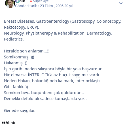
kralx
Φ
Süper Üye
Gönderi tarihi:
23 Ekim , 2005
20 yıl
Breast Diseases. Gastroenterology (Gastroscopy, Colonoscopy,
Rektoscopy, ERCP).
Neurology. Physiotherapy & Rehabilitation. Dermatology.
Pediatrics.
Heralde sen anlarsın...))
Somikonmuş..)))
Hakanmış..))
İşin garibi neden sıkışınca böyle bir yola başvurdun..
Hiç olmazsa İNTERLOCK'a az buçuk saygımız vardı..
Neden Hakan, hakanlığında kalmadı, interlocklaştı..
Gitii fanlık..))
Somikon bey.. bugünbeni çok güldürdün..
Demekki defoluluk sadece kumaşlarda yok..
Genede saygılar..
Alıntı