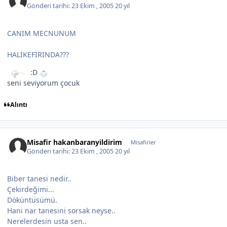
Gönderi tarihi:
23 Ekim , 2005
20 yıl
CANIM MECNUNUM
HALİKEFİRINDA???
:D
seni seviyorum çocuk
Alıntı
Misafir hakanbaranyildirim
Misafirler
Gönderi tarihi:
23 Ekim , 2005
20 yıl
Biber tanesi nedir..
Çekirdeğimi...
Döküntüsümü.
Hani nar tanesini sorsak neyse..
Nerelerdesin usta sen..