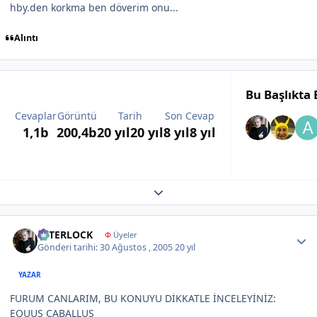
hby.den korkma ben döverim onu...
Alıntı
Bu Başlıkta
Cevaplar
Görüntü
Tarih
Son Cevap
1,1b
200,4b
20 yıl
20 yıl
8 yıl
8 yıl
Expand topic overview
Author stats
İNTERLOCK
Φ
Üyeler
Gönderi tarihi:
30 Ağustos , 2005
20 yıl
YAZAR
FURUM CANLARIM, BU KONUYU DİKKATLE İNCELEYİNİZ:
EQUUS CABALLUS