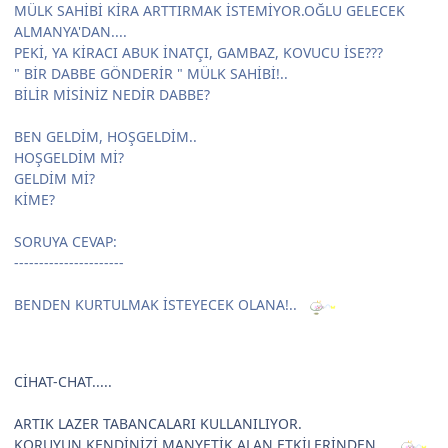
MÜLK SAHİBİ KİRA ARTTIRMAK İSTEMİYOR.OĞLU GELECEK
ALMANYA'DAN....
PEKİ, YA KİRACI ABUK İNATÇI, GAMBAZ, KOVUCU İSE???
" BİR DABBE GÖNDERİR " MÜLK SAHİBİ!..
BİLİR MİSİNİZ NEDİR DABBE?
BEN GELDİM, HOŞGELDİM..
HOŞGELDİM Mİ?
GELDİM Mİ?
KİME?
SORUYA CEVAP:
----------------------
BENDEN KURTULMAK İSTEYECEK OLANA!..
CİHAT-CHAT.....
ARTIK LAZER TABANCALARI KULLANILIYOR.
KORUYUN KENDİNİZİ MANYETİK ALAN ETKİLERİNDEN...