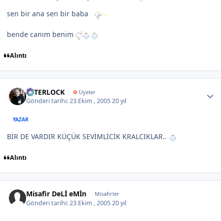
sen bir ana sen bir baba
bende canım benim
Alıntı
Author stats
İNTERLOCK
Φ
Üyeler
Gönderi tarihi:
23 Ekim , 2005
20 yıl
YAZAR
BİR DE VARDIR KÜÇÜK SEVİMLİCİK KRALCIKLAR..
Alıntı
Misafir DeLİ eMİn
Misafirler
Gönderi tarihi:
23 Ekim , 2005
20 yıl