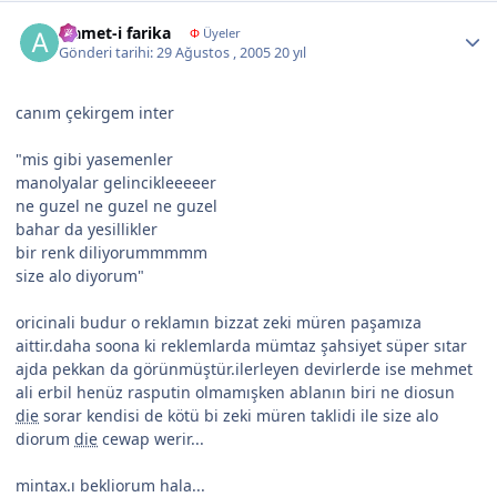
Author stats
alamet-i farika
Φ
Üyeler
Gönderi tarihi:
29 Ağustos , 2005
20 yıl
canım çekirgem inter
"mis gibi yasemenler
manolyalar gelincikleeeeer
ne guzel ne guzel ne guzel
bahar da yesillikler
bir renk diliyorummmmm
size alo diyorum"
oricinali budur o reklamın bizzat zeki müren paşamıza
aittir.daha soona ki reklemlarda mümtaz şahsiyet süper sıtar
ajda pekkan da görünmüştür.ilerleyen devirlerde ise mehmet
ali erbil henüz rasputin olmamışken ablanın biri ne diosun
die
sorar kendisi de kötü bi zeki müren taklidi ile size alo
diorum
die
cewap werir...
mintax.ı bekliorum hala...