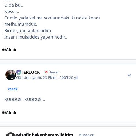
O da bu..
Neyse..
Cümle yada kelime sonlarındaki iki nokta kendi
mefhumumdur..
Birde şunu anlamadım..
İnsanı mukaddes yapan nedir..
Alıntı
Author stats
İNTERLOCK
Φ
Üyeler
Gönderi tarihi:
23 Ekim , 2005
20 yıl
YAZAR
KUDDUS- KUDDUS...
Alıntı
Misafir hakanbaranyildirim
Misafirler