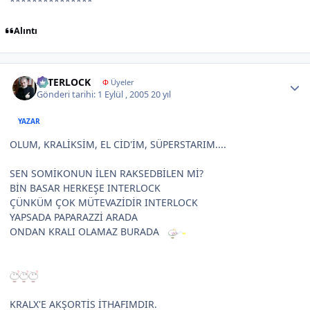
***************
Alıntı
Author stats
İNTERLOCK
Φ
Üyeler
Gönderi tarihi:
1 Eylül , 2005
20 yıl
YAZAR
OLUM, KRALİKSİM, EL CİD'İM, SÜPERSTARIM....
SEN SOMİKONUN İLEN RAKSEDBİLEN Mİ?
BİN BASAR HERKEŞE INTERLOCK
ÇÜNKÜM ÇOK MÜTEVAZİDİR INTERLOCK
YAPSADA PAPARAZZİ ARADA
ONDAN KRALI OLAMAZ BURADA
KRALX'E AKŞORTİS İTHAFIMDIR.