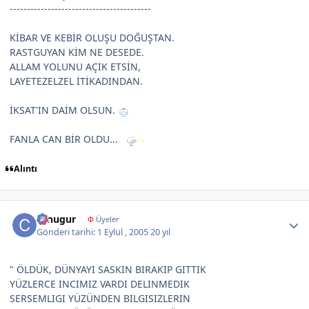
-----------------------------------------
KİBAR VE KEBİR OLUŞU DOĞUŞTAN.
RASTGUYAN KİM NE DESEDE.
ALLAM YOLUNU AÇIK ETSİN,
LAYETEZELZEL İTİKADINDAN.
İKSAT'IN DAİM OLSUN.
FANLA CAN BİR OLDU...
Alıntı
Author stats
canugur
Φ
Üyeler
Gönderi tarihi:
1 Eylül , 2005
20 yıl
" ÖLDÜK, DÜNYAYI SASKIN BIRAKIP GITTIK
YÜZLERCE INCIMIZ VARDI DELINMEDIK
SERSEMLIGI YÜZÜNDEN BILGISIZLERIN