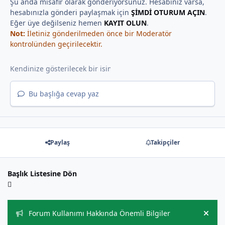
Şu anda misafir olarak gönderiyorsunuz. Hesabınız varsa,
hesabınızla gönderi paylaşmak için
ŞİMDİ OTURUM AÇIN
.
Eğer üye değilseniz hemen
KAYIT OLUN
.
Not:
İletiniz gönderilmeden önce bir Moderatör
kontrolünden geçirilecektir.
Bu başlığa cevap yaz
Paylaş
Takipçiler
Başlık Listesine Dön
Duyurular
Forum Kullanımı Hakkında Önemli Bilgiler
Hide