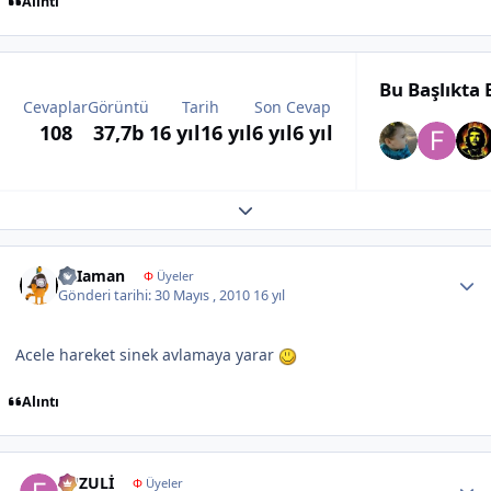
Alıntı
Bu Başlıkta
Cevaplar
Görüntü
Tarih
Son Cevap
108
37,7b
16 yıl
16 yıl
6 yıl
6 yıl
Expand topic overview
Author stats
PaIaman
Φ
Üyeler
Gönderi tarihi:
30 Mayıs , 2010
16 yıl
Acele hareket sinek avlamaya yarar
Alıntı
Author stats
FUZULİ
Φ
Üyeler