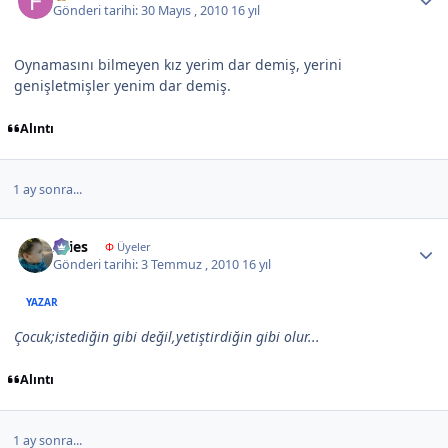
Gönderi tarihi:
30 Mayıs , 2010
16 yıl
Oynamasını bilmeyen kız yerim dar demiş, yerini
genişletmişler yenim dar demiş.
Alıntı
1 ay sonra...
Author stats
Aries
Φ
Üyeler
Gönderi tarihi:
3 Temmuz , 2010
16 yıl
YAZAR
Çocuk;istediğin gibi değil,yetiştirdiğin gibi olur...
Alıntı
1 ay sonra...