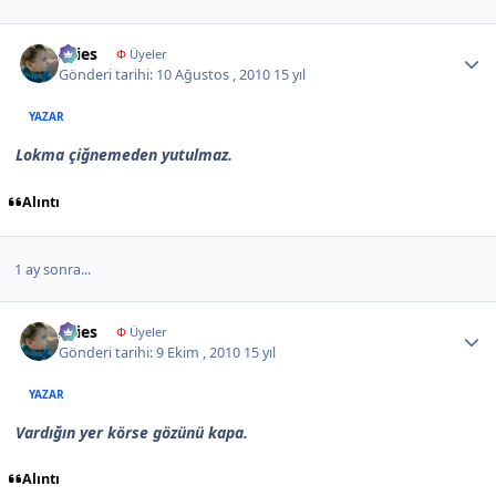
Author stats
Aries
Φ
Üyeler
Gönderi tarihi:
10 Ağustos , 2010
15 yıl
YAZAR
Lokma çiğnemeden yutulmaz.
Alıntı
1 ay sonra...
Author stats
Aries
Φ
Üyeler
Gönderi tarihi:
9 Ekim , 2010
15 yıl
YAZAR
Vardığın yer körse gözünü kapa.
Alıntı