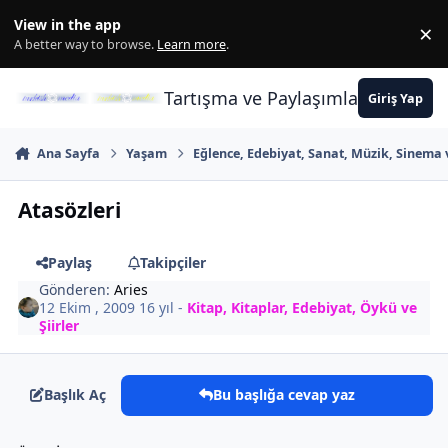
İçeriğe atla
View in the app
×
Di
A better way to browse.
Learn more
.
Tartışma ve Paylaşımların Merkez
Giriş Yap
Ana Sayfa
Yaşam
Eğlence, Edebiyat, Sanat, Müzik, Sinema 
Atasözleri
Paylaş
Takipçiler
Gönderen:
Aries
12 Ekim , 2009
16 yıl
-
Kitap, Kitaplar, Edebiyat, Öykü ve
Şiirler
Başlık Aç
Bu başlığa cevap yaz