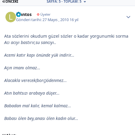
İLK SAYFA
ÖNCEKI
SAYFA: 5 - TOPLAM: 5
Author stats
lenntos
Φ
Üyeler
Gönderi tarihi:
27 Mayıs , 2010
16 yıl
Ata sözlerini okudum güzel sözler o kadar yorgunumki sorma
Acı acıyı bastırır,su sancıyı..
Acemi katır kapı önünde yük indirir...
Açın imanı olmaz...
Alacakla verecek(borç)ödenmez...
Atın bahtsızı arabaya düşer...
Babadan mal kalır, kemal kalmaz...
Babası ölen bey,anası ölen kadın olur...