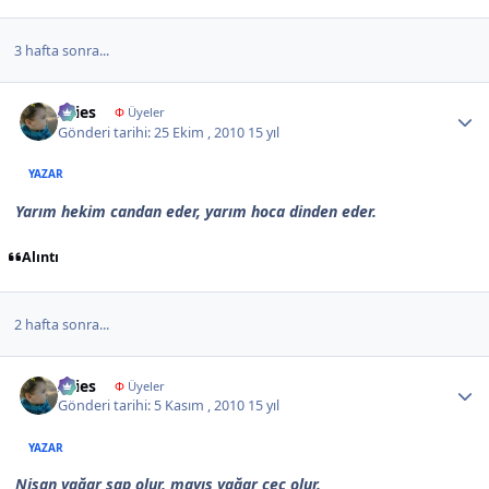
3 hafta sonra...
Author stats
Aries
Φ
Üyeler
Gönderi tarihi:
25 Ekim , 2010
15 yıl
YAZAR
Yarım hekim candan eder, yarım hoca dinden eder.
Alıntı
2 hafta sonra...
Author stats
Aries
Φ
Üyeler
Gönderi tarihi:
5 Kasım , 2010
15 yıl
YAZAR
Nisan yağar sap olur, mayıs yağar çeç olur.