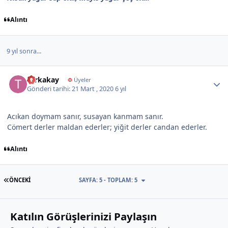
Alıntı
9 yıl sonra...
Author stats
turkakay
Φ
Üyeler
Gönderi tarihi:
21 Mart , 2020
6 yıl
Acıkan doymam sanır, susayan kanmam sanır.
Cömert derler maldan ederler; yiğit derler candan ederler.
Alıntı
İLK SAYFA
ÖNCEKI
SAYFA: 5 - TOPLAM: 5
Katılın Görüşlerinizi Paylaşın