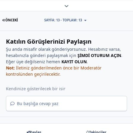
Expand topic overview
İLK SAYFA
ÖNCEKI
SAYFA: 13 - TOPLAM: 13
Katılın Görüşlerinizi Paylaşın
Şu anda misafir olarak gönderiyorsunuz. Hesabınız varsa,
hesabınızla gönderi paylaşmak için
ŞİMDİ OTURUM AÇIN
.
Eğer üye değilseniz hemen
KAYIT OLUN
.
Not:
İletiniz gönderilmeden önce bir Moderatör
kontrolünden geçirilecektir.
Bu başlığa cevap yaz
Paylaş
Takipçiler