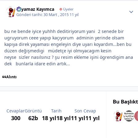
Author stats
Yayamaz Kayımca
Φ
Üyeler
Gönderi tarihi:
30 Mart , 2015
11 yıl
bu ne bende iyice yuhhh deditiriyorum yani
2 senede bir
ugruyorum ceee yapıp kaçıyorum
​ adminin yerinde olsam
kapıya direk yayaması engeleyin diye uyarı koyardım...ben bu
düzen değişmedigi müdetçe iyi olmıyacagım kesin
neyse sizler nasılsınız ? şu resim ekleme işini ögrendigim ana
dek
bunlarla idare edin artık...
Alıntı
Bu Başlık
Cevaplar
Görüntü
Tarih
Son Cevap
300
62b
18 yıl
18 yıl
11 yıl
11 yıl