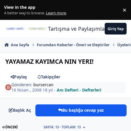
İçeriğe atla
View in the app
×
Di
A better way to browse.
Learn more
.
Tartışma ve Paylaşımların Merkez
Giriş Yap
Ana Sayfa
Forumdan Haberler - Öneri ve Eleştiriler
Üyeler
YAYAMAZ KAYIMCA NIN YERI!
Paylaş
Takipçiler
Gönderen:
bursercan
16 Nisan , 2008
18 yıl
-
Anı Defteri - Defterleri
Başlık Aç
Bu başlığa cevap yaz
İLK SAYFA
ÖNCEKI
SAYFA: 13 - TOPLAM: 13