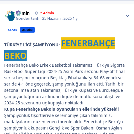
Author stats
Admin
™ Admin
Gönderi tarihi:
25 Haziran , 2025
1 yıl
YAZAR
ADMIN
FENERBAHÇE
TÜRKİYE LİGİ ŞAMPİYONU:
BEKO
Fenerbahçe Beko Erkek Basketbol Takımımız, Türkiye Sigorta
Basketbol Süper Ligi 2024-25 Asım Pars sezonu Play-off final
serisi beşinci maçında Beşiktaş Fibabanka’yı 84-68 yendi ve
seride 4-1 öne geçerek, şampiyonluğunu ilan etti. Tarihi bir
sezona imza atan Takımımız, Türkiye Kupası ve EuroLeague
şampiyonluğunun ardından ligde de mutlu sona ulaştı ve
2024-25 sezonunu üç kupayla noktaladı.
Kupa Fenerbahçe Bekolu oyuncuların ellerinde yükseldi
Şampiyonluk tişörtleriyle seremoniye çıkan takımımız,
madalyalarını düzenlenen törenle aldı. Fenerbahçe Beko’ya
şampiyonluk kupasını Gençlik ve Spor Bakanı Osman Aşkın