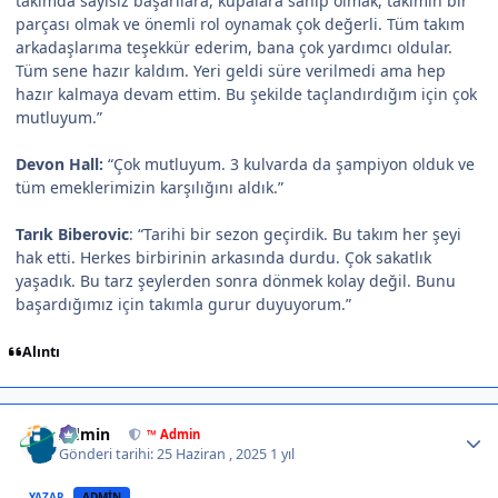
takımda sayısız başarılara, kupalara sahip olmak, takımın bir
parçası olmak ve önemli rol oynamak çok değerli. Tüm takım
arkadaşlarıma teşekkür ederim, bana çok yardımcı oldular.
Tüm sene hazır kaldım. Yeri geldi süre verilmedi ama hep
hazır kalmaya devam ettim. Bu şekilde taçlandırdığım için çok
mutluyum.”
Devon Hall:
“Çok mutluyum. 3 kulvarda da şampiyon olduk ve
tüm emeklerimizin karşılığını aldık.”
Tarık Biberovic
: “Tarihi bir sezon geçirdik. Bu takım her şeyi
hak etti. Herkes birbirinin arkasında durdu. Çok sakatlık
yaşadık. Bu tarz şeylerden sonra dönmek kolay değil. Bunu
başardığımız için takımla gurur duyuyorum.”
Alıntı
Author stats
Admin
™ Admin
Gönderi tarihi:
25 Haziran , 2025
1 yıl
YAZAR
ADMIN