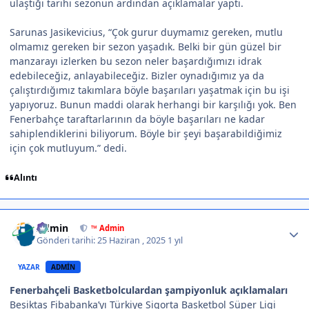
ulaştığı tarihi sezonun ardından açıklamalar yaptı.
Sarunas Jasikevicius, “Çok gurur duymamız gereken, mutlu
olmamız gereken bir sezon yaşadık. Belki bir gün güzel bir
manzarayı izlerken bu sezon neler başardığımızı idrak
edebileceğiz, anlayabileceğiz. Bizler oynadığımız ya da
çalıştırdığımız takımlara böyle başarıları yaşatmak için bu işi
yapıyoruz. Bunun maddi olarak herhangi bir karşılığı yok. Ben
Fenerbahçe taraftarlarının da böyle başarıları ne kadar
sahiplendiklerini biliyorum. Böyle bir şeyi başarabildiğimiz
için çok mutluyum.” dedi.
Alıntı
Author stats
Admin
™ Admin
Gönderi tarihi:
25 Haziran , 2025
1 yıl
YAZAR
ADMIN
Fenerbahçeli Basketbolculardan şampiyonluk açıklamaları
Beşiktaş Fibabanka’yı Türkiye Sigorta Basketbol Süper Ligi