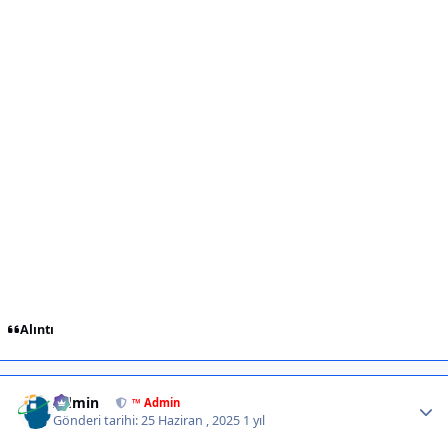
Alıntı
Author stats
Admin
™ Admin
Gönderi tarihi:
25 Haziran , 2025
1 yıl