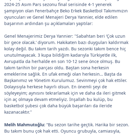
2024-25 Asım Pars sezonu final serisinde 4-1 yenerek
şampiyon olan Fenerbahçe Beko Erkek Basketbol Takımımızın
oyuncuları ve Genel Menajeri Derya Yannier, elde edilen
başarının ardından şu açıklamaları yaptılar:
Genel Menajerimiz Derya Yannier: "Sabahtan beri ‘Çok uzun
bir gece olacak.’ diyorum. Hakikaten bazı duyguları kaldırmak
kolay değil. Bu takım tarih yazdı. Bu sezonki takım bence hiç
unutulmayacak. 3 kupa bildiğim kadarıyla Türkiye’de ilk,
Avrupa’da da herhalde en son 10-12 sene önce olmuş. Bu
takım tarihin bir parçası oldu. Baştan sona herkesin
emeklerine sağlık. En ufak emeği olan herkesin… Başta da
Başkanımız ve Yönetim Kurulumuz. Sevinmeyi çok hak ettiler.
Dolayısıyla herkese hayırlı olsun. En önemli şeyi de
söyleyeyim; aynısını tekrarlamak için ve daha da ileri gitmek
için aç olmaya devam etmeliyiz. İnşallah bu kulüp, bu
basketbol şubesi çok daha büyük başarıları da ileride
kazanacaktır."
Melih Mahmutoğlu:
“Bu sezon tarihe geçtik. Harika bir sezon.
Bu takım bunu çok hak etti. Oyuncu grubuyla, camiasıyla,