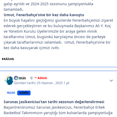
galip ayrıldı ve 2024-2025 sezonunu şampiyonlukla
tamamladı.
Umut, Fenerbahçe’sine bir kez daha kavuştu
En büyük hayalini geçtiğimiz günlerde Fenerbahçemizi ziyaret
ederek gerçekleştiren ve bu buluşmada Başkanımız Ali Y. Koç
ve Yönetim Kurulu Üyelerimizle bir araya gelen minik
taraftarımız Umut, bugünkü karşılaşma öncesi de parkeye
çıkarak taraftarlarımızı selamladı. Umut, Fenerbahçe’sine bir
kez daha kavuşarak içimizi ısıttı.
Alıntı
Author stats
Admin
™ Admin
Gönderi tarihi:
25 Haziran , 2025
1 yıl
YAZAR
ADMIN
Sarunas Jasikevicius’tan tarihi sezonun değerlendirmesi
Başantrenörümüz Sarunas Jasikevicius, Fenerbahçe Erkek
Basketbol Takımımızın yarıştığı tüm kulvarlarda şampiyonluğa