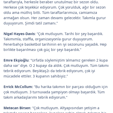
taraftarıyla, herkesle beraber unutulmaz bir sezon oldu.
Herkese çok teşekkür ediyorum. Çok yorulduk, ağır bir sezon
oldu ama müthiş bitti. Tüm taraftarlarımıza, camiamıza
armağan olsun. Her zaman devamı gelecektir. Takımla gurur
duyuyorum. Şimdi tatil zamanı.”
Nigel Hayes-Davis
: “Çok mutluyum. Tarihi bir şey başardık.
Takımımla, staffla, organizasyonla gurur duyuyorum.
Fenerbahçe basketbol tarihinin en iyi sezonunu yaşadık. Hep
birlikte başarılması çok güç bir şeyi başardık.”
Emre Ekşioğlu
: “Urfa’da söylemiştim ‘almamız gereken 2 kupa
daha var’ diye. O 2 kupayı da aldık. Çok mutluyum. Tüm takımı
tebrik ediyorum. Beşiktaş2ı da tebrik ediyorum, çok iyi
mücadele ettiler. 3 kupanın sahibiyiz.”
Errick McCollum:
“Bu harika takımın bir parçası olduğum için
çok mutluyum. 3 turnuvada şampiyon olmayı başardık. Tüm
takım arkadaşlarımı tebrik ediyorum.”
Metecan Birsen
: “Çok mutluyum. Altyapısından yetişim a