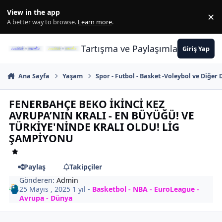
İçeriğe atla
View in the app
×
Di
A better way to browse.
Learn more
.
Tartışma ve Paylaşımların Merkez
Giriş Yap
Ana Sayfa
Yaşam
Spor - Futbol - Basket -Voleybol ve Diğer 
FENERBAHÇE BEKO İKİNCİ KEZ
AVRUPA’NIN KRALI - EN BÜYÜĞÜ! VE
TÜRKİYE'NİNDE KRALI OLDU! LİG
ŞAMPİYONU
Paylaş
Takipçiler
Gönderen:
Admin
25 Mayıs , 2025
1 yıl
-
Basketbol - NBA - EuroLeague -
Avrupa - Dünya