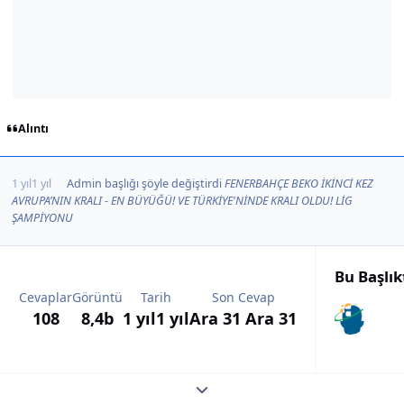
Alıntı
1 yıl
1 yıl
Admin
başlığı şöyle değiştirdi
FENERBAHÇE BEKO İKİNCİ KEZ
AVRUPA’NIN KRALI - EN BÜYÜĞÜ! VE TÜRKİYE'NİNDE KRALI OLDU! LİG
ŞAMPİYONU
Bu Başlı
Cevaplar
Görüntü
Tarih
Son Cevap
108
8,4b
1 yıl
1 yıl
Ara 31
Ara 31
Expand topic overview