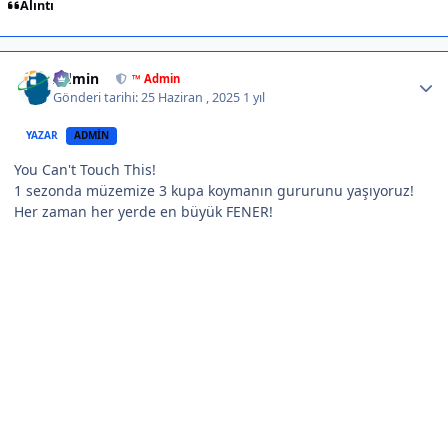
Alıntı
Author stats
Admin
™ Admin
Gönderi tarihi:
25 Haziran , 2025
1 yıl
YAZAR
ADMIN
You Can't Touch This!
1 sezonda müzemize 3 kupa koymanın gururunu yaşıyoruz!
Her zaman her yerde en büyük FENER!