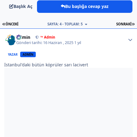
Başlık Aç
Bu başlığa cevap yaz
İLK SAYFA
S
ÖNCEKI
SAYFA: 4 - TOPLAM: 5
SONRAKI
Author stats
Admin
™ Admin
Gönderi tarihi:
16 Haziran , 2025
1 yıl
YAZAR
ADMIN
İstanbul'daki bütün köprüler sarı lacivert