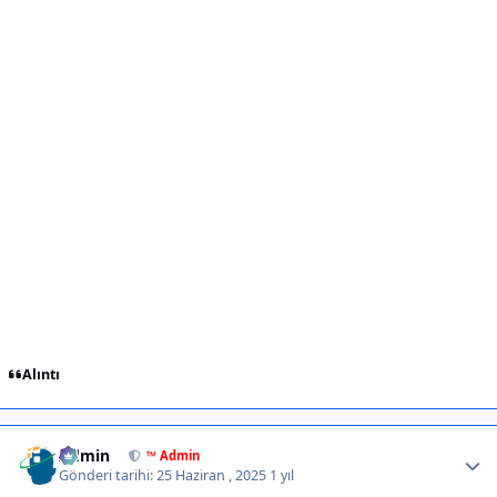
Alıntı
Author stats
Admin
™ Admin
Gönderi tarihi:
25 Haziran , 2025
1 yıl