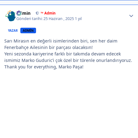
Author stats
Admin
™ Admin
Gönderi tarihi:
25 Haziran , 2025
1 yıl
YAZAR
ADMIN
Sarı Mirasın en değerli isimlerinden biri, sen her daim
Fenerbahçe Ailesinin bir parçası olacaksın!
Yeni sezonda kariyerine farklı bir takımda devam edecek
ismimiz Marko Guduric’i çok özel bir törenle onurlandırıyoruz.
Thank you for everything, Marko Paşa!