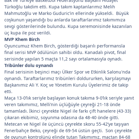
Bak ile Türkiye Basketbol Federasyonu Başkanı Hidayet
Türkoğlu takdim etti. Kupa takım kaptanlarımız Melih
Mahmutoğlu ve Marko Guduric’in ellerinde yükseldi. Büyük
coşkunun yaşandığı bu anlarda taraftarlarımız takımımıza
sevgi gösterilerinde bulundu. Kupa seremonisinde kazanılan
üç kupa ile poz verildi.
MVP Khem Birch
Oyuncumuz Khem Birch, gösterdiği başarılı performansla
final serisi MVP ödülünün sahibi oldu. Kanadalı pivot, final
serisinde yapılan 5 maçta 11,2 sayı ortalamasıyla oynadı.
Tribünler dolu oynandı
Final serisinin beşinci maçı Ülker Spor ve Etkinlik Salonu'nda
oynandı. Taraftarlarımız tribünleri doldururken, karşılaşmayı
Başkanımız Ali Y. Koç ve Yönetim Kurulu Üyelerimiz de takip
etti.
Maça 13-0’lık seriyle başlayan konuk takıma 9-0’lık seriyle yanıt
veren takımımız, Melli’nin üçlüğüyle çeyreği 21-18 önde
tamamladı. İkinci çeyrekte Nigel ile farkı çift hanelere (43-33)
çıkaran ekibimiz, soyunma odasına da 48-40 önde gitti.
Metecan ve Nigel ile üçüncü çeyrekte skoru 55-42’ye taşıyan
Fenerbahçe Beko, çeyreği de 69-54 üstün geçti. Son çeyrekte
de oyunun kontrolünü elinde tutan Takımımız, maçtan 84-68