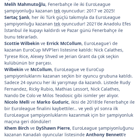
Melih Mahmutoğlu
, Fenerbahçe ile iki EuroLeague
şampiyonluğu kazanan
tek
oyuncudur: 2017 ve 2025!
Sertaç Şanlı
, her iki Türk güçlü takımıyla da EuroLeague
şampiyonluğu kazanan
tek
oyuncudur! 2021'de Anadolu Efes
İstanbul ile kupayı kaldırdı ve Pazar günü Fenerbahçe ile
bunu tekrarladı.
Scottie Wilbekin
ve
Errick McCollum
, EuroLeague'i de
kazanan EuroCup MVP'leri listesine katıldı: Nick Calathes,
Tyrese Rice, Alexey Shved ve Jerian Grant da çok seçkin
kulübünün bir parçası.
Wilbekin
ve
McCollum
, EuroLeague ve EuroCup
şampiyonluklarını kazanan seçkin bir oyuncu grubuna katıldı.
Sadece 24 oyuncu her iki yarışmayı da kazandı. Listede Rudy
Fernandez, Ricky Rubio, Mathias Lessort, Nick Calathes,
Nando De Colo ve Milos Teodosic gibi isimler yer alıyor.
Nicolo Melli
ve
Marko Guduric
, ikisi de 2018'de Fenerbahçe ile
bir Euroleague finalini kaybettiler... ve yedi yıl sonra ilk
EuroLeague şampiyonluklarını kazanmak için bir şampiyonluk
maçına geri döndüler!
Khem Birch
ve
DyShawn Pierre
, EuroLeague şampiyonluğunu
kazanan Kanadalı oyuncular listesinde
Anthony Bennett
'e