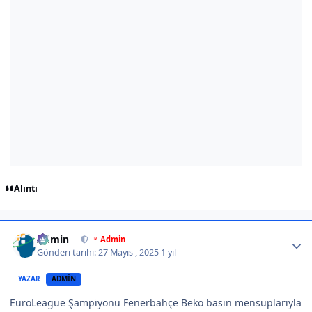
Alıntı
Author stats
Admin
™ Admin
Gönderi tarihi:
27 Mayıs , 2025
1 yıl
YAZAR
ADMIN
EuroLeague Şampiyonu Fenerbahçe Beko basın mensuplarıyla