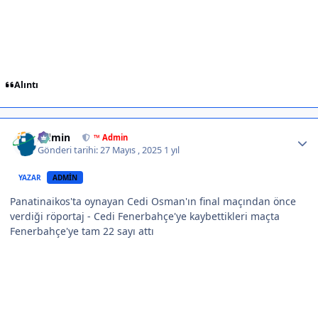
Alıntı
Author stats
Admin
™ Admin
Gönderi tarihi:
27 Mayıs , 2025
1 yıl
YAZAR
ADMIN
Panatinaikos'ta oynayan Cedi Osman'ın final maçından önce
verdiği röportaj - Cedi Fenerbahçe'ye kaybettikleri maçta
Fenerbahçe'ye tam 22 sayı attı