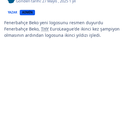
Gönderi tarihi:
27 Mayıs , 2025
1 yıl
YAZAR
ADMIN
Fenerbahçe Beko yeni logosunu resmen duyurdu
Fenerbahçe Beko,
THY
EuroLeague'de ikinci kez şampiyon
olmasının ardından logosuna ikinci yıldızı işledi.