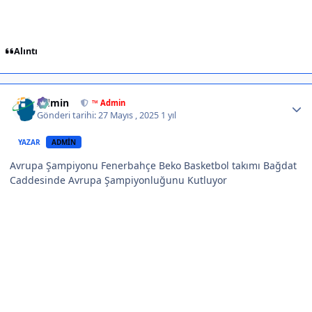
Alıntı
Author stats
Admin
™ Admin
Gönderi tarihi:
27 Mayıs , 2025
1 yıl
YAZAR
ADMIN
Avrupa Şampiyonu Fenerbahçe Beko Basketbol takımı Bağdat
Caddesinde Avrupa Şampiyonluğunu Kutluyor