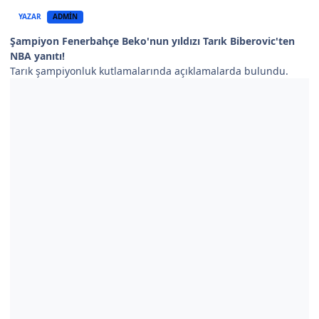
YAZAR
ADMIN
Şampiyon Fenerbahçe Beko'nun yıldızı Tarık Biberovic'ten
NBA yanıtı!
Tarık şampiyonluk kutlamalarında açıklamalarda bulundu.