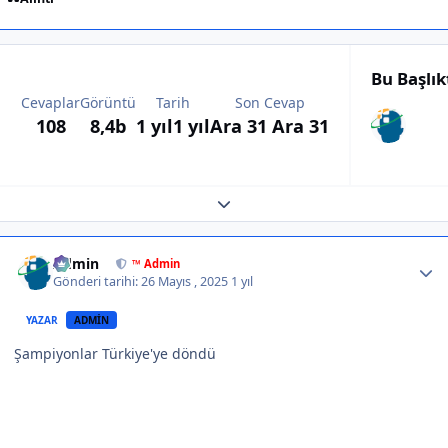
Bu Başlı
Cevaplar
Görüntü
Tarih
Son Cevap
108
8,4b
1 yıl
1 yıl
Ara 31
Ara 31
Expand topic overview
Author stats
Admin
™ Admin
Gönderi tarihi:
26 Mayıs , 2025
1 yıl
YAZAR
ADMIN
Şampiyonlar Türkiye'ye döndü