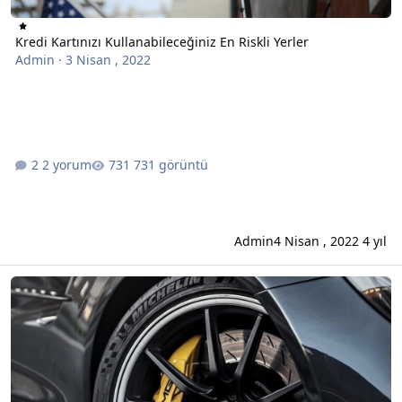
Kredi Kartınızı Kullanabileceğiniz En Riskli Yerler
Admin
·
3 Nisan , 2022
2 yorum
731 görüntü
Admin
4 Nisan , 2022
4 yıl
Michelin Yeni Nesil Chevrolet Bolt'un Havasız Lastikler Kullanmasını