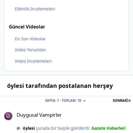
Etkinlik İncelemeleri
Güncel Videolar
En Son Videolar
Video Yorumları
Video İncelemeleri
öylesi tarafından postalanan herşey
S
SAYFA: 1 - TOPLAM: 10
SONRAKI
Duygusal Vampirler
Duygusal Vampirler
öylesi
şurada bir başlık gönderdi:
Gazete Haberleri