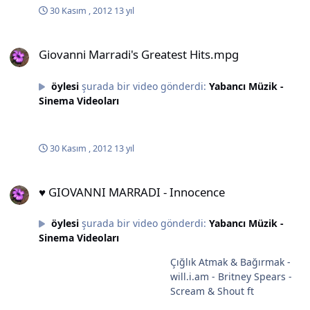
30 Kasım , 2012
13 yıl
Giovanni Marradi's Greatest Hits.mpg
Giovanni Marradi's Greatest Hits.mpg
öylesi
şurada bir video gönderdi:
Yabancı Müzik -
Sinema Videoları
30 Kasım , 2012
13 yıl
♥ GIOVANNI MARRADI - Innocence
♥ GIOVANNI MARRADI - Innocence
öylesi
şurada bir video gönderdi:
Yabancı Müzik -
Sinema Videoları
Çığlık Atmak & Bağırmak -
will.i.am - Britney Spears -
Scream & Shout ft