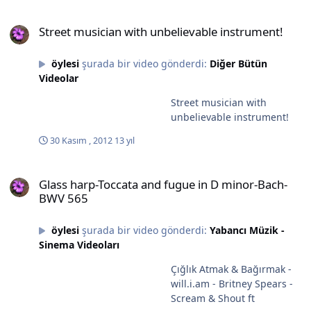
Street musician with unbelievable instrument!
Street musician with unbelievable instrument!
öylesi
şurada bir video gönderdi:
Diğer Bütün
Videolar
Street musician with
unbelievable instrument!
30 Kasım , 2012
13 yıl
Glass harp-Toccata and fugue in D minor-Bach-BWV 565
Glass harp-Toccata and fugue in D minor-Bach-
BWV 565
öylesi
şurada bir video gönderdi:
Yabancı Müzik -
Sinema Videoları
Çığlık Atmak & Bağırmak -
will.i.am - Britney Spears -
Scream & Shout ft