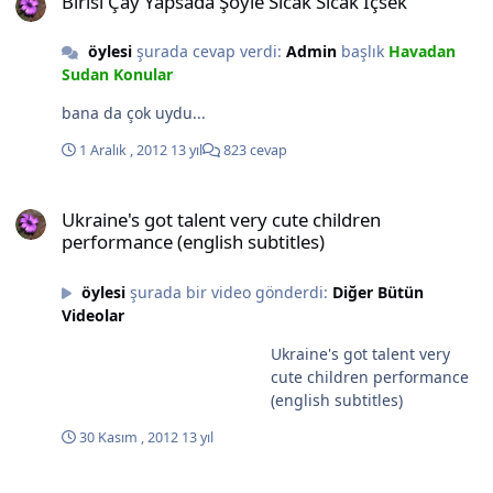
Birisi Çay Yapsada Şöyle Sıcak Sıcak İçsek
şudur: O kadar kendileriyle doludurlar ki, sizi
görmemektedirler. Size bakmamaktadırlar. Kendileri o
öylesi
şurada cevap verdi:
Admin
başlık
Havadan
kadar mühimdirler ki, son kertede siz, umurlarında
Sudan Konular
değilsinizdir. Onlar ve acıları. Onlar ve kırılganlıkları.
Onlar ve sırları. Onlar ve kırık kalpleri. Onlar ve onlar.
bana da çok uydu...
Siz, cam fanuslarının önünde tepinmektesinizdir. O cam
kırılmaz, aşılmaz, içine nüfuz edilemez bir camdır. O
1 Aralık , 2012
13 yıl
823 cevap
cam, onların ne denli iyi korunup sizinse ne kadar
Ukraine's got talent very cute children performance (english subtit
ortalıkta olduğunuzun da, en hain kanıtıdır: Acılar
Ukraine's got talent very cute children
içinde oldukları iddiasıyla sizi fena halde
performance (english subtitles)
acıtmaktadırlar. Hiç anlaşılamadıklarını iddia ederken,
sizi anlamak için serçe parmağa kadar gayret
sarfetmediklerini, özenle gizlerler. Kırık kalpler
öylesi
şurada bir video gönderdi:
Diğer Bütün
kontenjanını tamamen doldurduklarından, sizin
Videolar
paramparça olmuşluğunuzu kaydedecek mecalleri, tabii
Ukraine's got talent very
ki yoktur. Gözyaşları, sizi silip süpürmek üzere hazır
cute children performance
beklemektedir. İncelikleri, habire göğsünüzü delmeye
(english subtitles)
hazır oklardan oluşur. En mühimi, sizi ciddi olarak,
kendinizden soğuturlar. Bu hassas ve duygulu
30 Kasım , 2012
13 yıl
insanların, anlar gibi oldukları tek duygu kendi
duygularıdır. Empati yetenekleri doğuştan felce uğramış
1500人が踊るマイケル・ジャクソン！