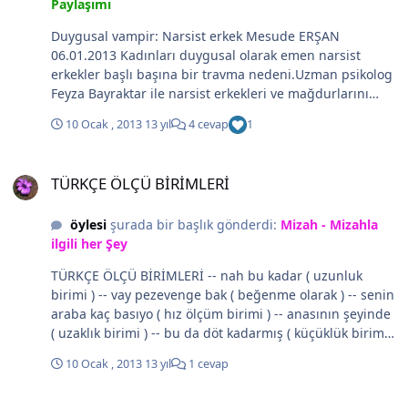
Paylaşımı
Duygusal vampir: Narsist erkek Mesude ERŞAN
06.01.2013 Kadınları duygusal olarak emen narsist
erkekler başlı başına bir travma nedeni.Uzman psikolog
Feyza Bayraktar ile narsist erkekleri ve mağdurlarını
konuştuk. Kadınlar sizden ”Narsist erkek mağduruyum”
10 Ocak , 2013
13 yıl
4 cevap
1
diye mi destek alıyor? - Kadınlar genellikle narsist bir
erkekle olan ilişkilerinden sıyrılmak için destek almaya
TÜRKÇE ÖLÇÜ BİRİMLERİ
gelmiyor. Çünkü asıl problemin bu olduğunun çoğu
TÜRKÇE ÖLÇÜ BİRİMLERİ
zaman farkında değiller. Öfke, kaygı, depresyon, yeme
bozuklukları, anlamsız bir şekilde terk edilmenin
öylesi
şurada bir başlık gönderdi:
Mizah - Mizahla
ardından yaşadıkları şok, yas, aldatılma problemleri
ilgili her Şey
veya problemli ilişkide yaşadıkları sorunlar, “nasıl
düzeltebilirim, nerede hata yaptım, ne oldu da böyle
TÜRKÇE ÖLÇÜ BİRİMLERİ -- nah bu kadar ( uzunluk
değişti?” gibi sorularla yardım istemeye geliyorlar. En
birimi ) -- vay pezevenge bak ( beğenme olarak ) -- senin
çok öfke, kaygı, kendini suçlama, takıntı, duygu kontrolü
araba kaç basıyo ( hız ölçüm birimi ) -- anasının şeyinde
sorunları yaşıyorlar. Peki birlikte oldukları kadınlarda
( uzaklık birimi ) -- bu da döt kadarmış ( küçüklük birimi )
bunlara neden olan erkeklerin hepsi doğuştan mı
-- gavur şeyi gibi ya (sıcaklık birimi ) -- dötüm dondu (
narsist? Sonradan narsist olunur mu? - Narsizmin
10 Ocak , 2013
13 yıl
1 cevap
soğukluk birimi )
sadece erkeklere özgü olmadığını hatırlatayım önce.
Ancak klinik çalışmalar erkeklerde kadınlara göre daha
VEDAT TÜRKALİ'NİN KALEMİNDEN