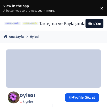
İçeriğe atla
View in the app
×
Di
A better way to browse.
Learn more
.
Tartışma ve Paylaşımların Merkez
Giriş Yap
Ana Sayfa
öylesi
öylesi
Profile Göz at
Φ
Üyeler