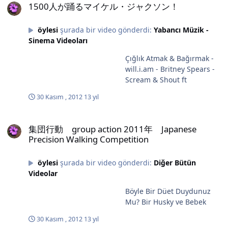
gibidir. Ne kadar çırpınsanız, bu kafeste o kadar çaresiz
1500人が踊るマイケル・ジャクソン！
kalırsınız. ‘Karışıklılık’ nedir bilmedikleri için, sizi
hakikaten perişan etmeye muktedirlerdir. Uyanmanız
öylesi
şurada bir video gönderdi:
Yabancı Müzik -
gereken mesele, ‘bu aşırı hassasiyetin’ değeri
Sinema Videoları
kendinden menkul bir reklam kampanyası
olabileceğidir. Karşısındakine bu denli kör ve aldırışsız
Çığlık Atmak & Bağırmak -
hiçbir hassasiyet, gerçek olamaz. Bu olsa olsa, bir kendi
will.i.am - Britney Spears -
kendiyle dolu olma hali, bu nevi narsisizm, bir sahte
Scream & Shout ft
duygulanımlar oratoryosudur. Perde indiğinde,
30 Kasım , 2012
13 yıl
böylesine berbat bir temsilin sizi nasıl olup da bu denli
üzebildiğini anlamanız, epey zamanınızı ve emeğinizi,
集団行動 group action 2011年 Japanese Precision Walking Compe
alacaktır. "Perihan Mağden
集団行動 group action 2011年 Japanese
Precision Walking Competition
öylesi
şurada bir video gönderdi:
Diğer Bütün
Videolar
Böyle Bir Düet Duydunuz
Mu? Bir Husky ve Bebek
30 Kasım , 2012
13 yıl