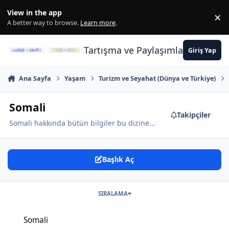
İçeriğe atla
View in the app
×
Di
A better way to browse.
Learn more
.
Tartışma ve Paylaşımların Merkez
Giriş Yap
Ana Sayfa
Yaşam
Turizm ve Seyahat (Dünya ve Türkiye)
Somali
Takipçiler
Somali hakkında bütün bilgiler bu dizine...
Başlık Aç
SIRALAMA
Somali
Somali