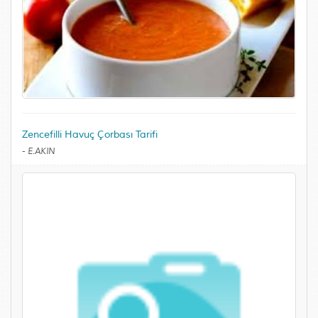
Zencefilli Havuç Çorbası Tarifi
-
E.AKIN