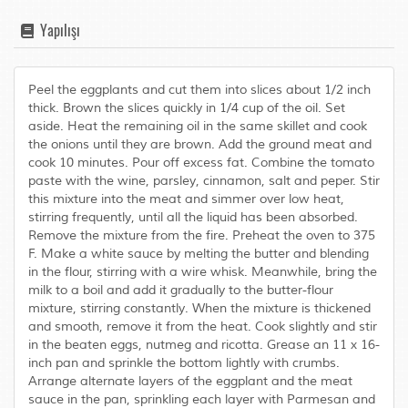
Yapılışı
Peel the eggplants and cut them into slices about 1/2 inch
thick. Brown the slices quickly in 1/4 cup of the oil. Set
aside. Heat the remaining oil in the same skillet and cook
the onions until they are brown. Add the ground meat and
cook 10 minutes. Pour off excess fat. Combine the tomato
paste with the wine, parsley, cinnamon, salt and peper. Stir
this mixture into the meat and simmer over low heat,
stirring frequently, until all the liquid has been absorbed.
Remove the mixture from the fire. Preheat the oven to 375
F. Make a white sauce by melting the butter and blending
in the flour, stirring with a wire whisk. Meanwhile, bring the
milk to a boil and add it gradually to the butter-flour
mixture, stirring constantly. When the mixture is thickened
and smooth, remove it from the heat. Cook slightly and stir
in the beaten eggs, nutmeg and ricotta. Grease an 11 x 16-
inch pan and sprinkle the bottom lightly with crumbs.
Arrange alternate layers of the eggplant and the meat
sauce in the pan, sprinkling each layer with Parmesan and