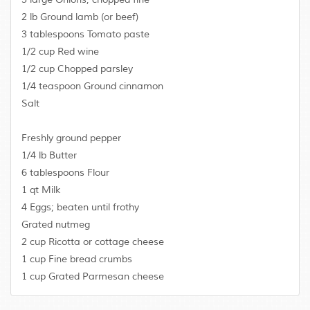
2 lb Ground lamb (or beef)
3 tablespoons Tomato paste
1/2 cup Red wine
1/2 cup Chopped parsley
1/4 teaspoon Ground cinnamon
Salt
Freshly ground pepper
1/4 lb Butter
6 tablespoons Flour
1 qt Milk
4 Eggs; beaten until frothy
Grated nutmeg
2 cup Ricotta or cottage cheese
1 cup Fine bread crumbs
1 cup Grated Parmesan cheese