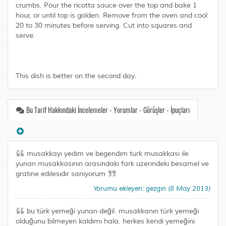
crumbs. Pour the ricotta sauce over the top and bake 1
hour, or until top is golden. Remove from the oven and cool
20 to 30 minutes before serving. Cut into squares and
serve.
This dish is better on the second day.
Bu Tarif Hakkındaki İncelemeler - Yorumlar - Görüşler - İpuçları
musakkayı yedım ve begendım turk musakkası ıle
yunan musakkasının arasındakı fark uzerındekı besamel ve
gratıne edılesıdır sanıyorum
Yorumu ekleyen: gezgın (8 May 2013)
bu türk yemeği yunan değil. musakkanın türk yemeği
olduğunu bilmeyen kaldımı hala. herkes kendi yemeğini