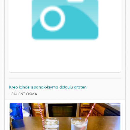
Krep içinde ıspanak-kıyma dolgulu graten
-
BÜLENT OSMA