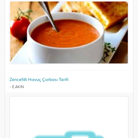
Zencefilli Havuç Çorbası Tarifi
-
E.AKIN