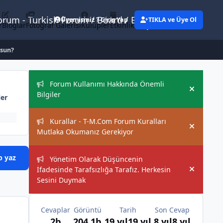
Forum - Turkish Forum / Board / Blog
Üyemisiniz ? Giriş Yap
TIKLA ve Üye Ol
r
Bloglar
Fotoğraf Galerisi
Kulüpler
Etkinlikler
Eylemler
rsun?
Duyurular
Forum Kullanımı Hakkında Önemli
Hide an
Bilgiler
ler
Kurallar - T-M.Com Forum Kuralları
Hide an
Mutlaka Okumanız Gerekiyor
p yaz
Yönetim Olarak Düşüncenin
İfadesinde Tarafsızlığa Tarafız. Herkesin
Hide an
Sesini Duymak
Cevaplar
Görüntü
Tarih
Son Cevap
2b
204,1b
19 yıl
19 yıl
8 yıl
8 yıl