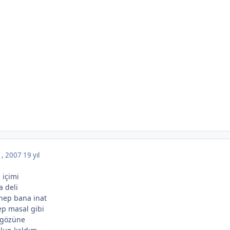
 , 2007
19 yıl
 içimi
a deli
hep bana inat
ep masal gibi
 gözüne