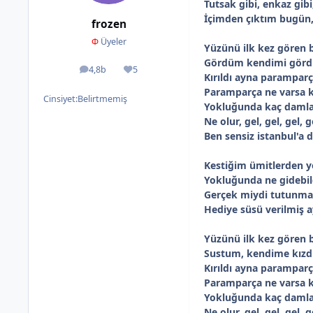
Tutsak gibi, enkaz gib
İçimden çıktım bugün
frozen
Φ
Üyeler
Yüzünü ilk kez gören b
Gördüm kendimi gör
4,8b
5
ileti
İtibar
Kırıldı ayna parampar
Paramparça ne varsa 
Cinsiyet:
Belirtmemiş
Yokluğunda kaç damla
Ne olur, gel, gel, gel, g
Ben sensiz istanbul'a
Kestiğim ümitlerden y
Yokluğunda ne gidebi
Gerçek miydi tutunmay
Hediye süsü verilmiş a
Yüzünü ilk kez gören b
Sustum, kendime kız
Kırıldı ayna parampar
Paramparça ne varsa 
Yokluğunda kaç damla
Ne olur, gel, gel, gel, g