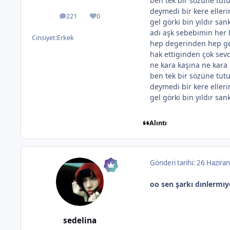
ben tek bir sözüne tut
deymedi bir kere eller
221
0
ileti
İtibar
gel görki bin yıldır san
adı aşk sebebimin her 
Cinsiyet:
Erkek
hep degerinden hep g
hak ettiginden çok sev
ne kara kaşına ne kara
ben tek bir sözüne tut
deymedi bir kere eller
gel görki bin yıldır san
Alıntı
Gönderi tarihi:
26 Haziran
oo sen şarkı dınlermı
sedelina