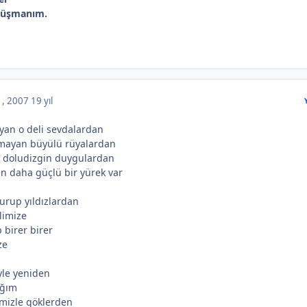
 düşmanım.
 , 2007
19 yıl
yan o deli sevdalardan
nmayan büyülü rüyalardan
n doludizgin duygulardan
n daha güçlü bir yürek var
urup yıldızlardan
limize
 birer birer
ze
yle yeniden
ağım
imizle göklerden