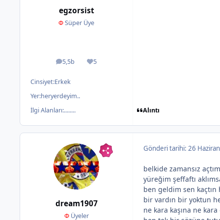
egzorsist
Φ
Süper Üye
5,5b
5
ileti
İtibar
Cinsiyet:
Erkek
Yer:
heryerdeyim..
Alıntı
İlgi Alanları:
........
Gönderi tarihi:
26 Haziran
belkide zamansız açtım
yüreğim şeffaftı aklıms
ben geldim sen kaçtın 
bir vardın bir yoktun h
dream1907
ne kara kaşına ne kara
Φ
Üyeler