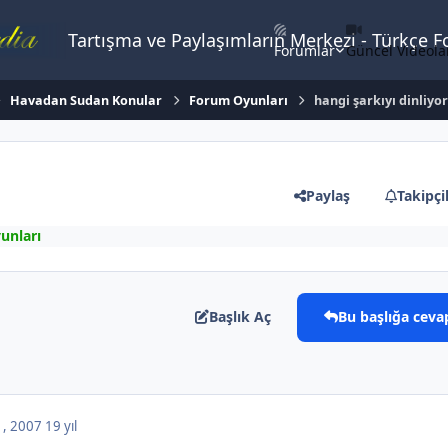
Tartışma ve Paylaşımların Merkezi - Türkçe 
Forumlar
Güncel Videola
Havadan Sudan Konular
Forum Oyunları
hangi şarkıyı dinliyo
Paylaş
Takipçi
unları
Başlık Aç
Bu başlığa ceva
 , 2007
19 yıl