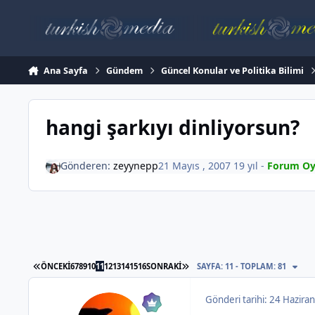
İçeriğe atla
Ana Sayfa
Gündem
Güncel Konular ve Politika Bilimi
hangi şarkıyı dinliyorsun?
Gönderen:
zeyynepp
21 Mayıs , 2007
19 yıl
-
Forum Oy
İLK SAYFA
SON SAYFA
ÖNCEKI
6
7
8
9
10
11
12
13
14
15
16
SONRAKI
SAYFA: 11 - TOPLAM: 81
Gönderi tarihi:
24 Haziran