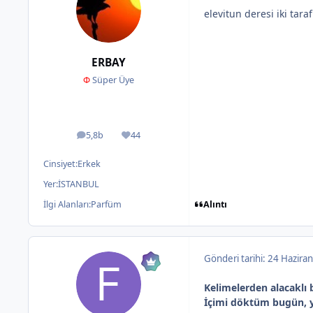
elevitun deresi iki tar
ERBAY
Φ
Süper Üye
5,8b
44
ileti
İtibar
Cinsiyet:
Erkek
Yer:
İSTANBUL
Alıntı
İlgi Alanları:
Parfüm
Gönderi tarihi:
24 Haziran
Kelimelerden alacaklı b
İçimi döktüm bugün,