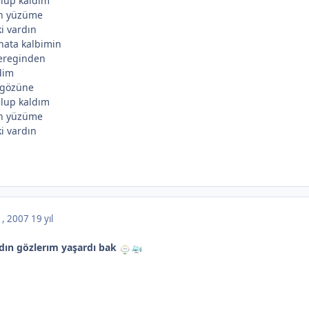
ulup kaldım
in yüzüme
ki vardın
hata kalbimin
ereginden
dim
 gözüne
ulup kaldım
in yüzüme
ki vardın
 , 2007
19 yıl
ydın gözlerım yaşardı bak