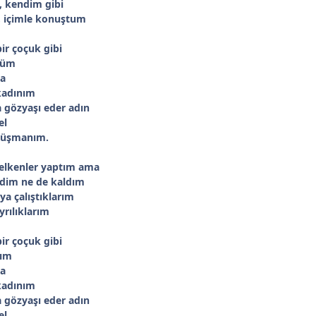
i, kendim gibi
, içimle konuştum
ir çoçuk gibi
düm
ça
kadınım
 gözyaşı eder adın
el
 düşmanım.
elkenler yaptım ama
ldim ne de kaldım
a çalıştıklarım
yrılıklarım
ir çoçuk gibi
dım
ça
kadınım
 gözyaşı eder adın
el