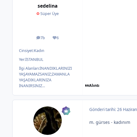
sedelina
Φ
Süper Üye
7b
6
ileti
İtibar
Cinsiyet:
Kadın
Yer:
İSTANBUL
İlgi Alanları:
İNANDIKLARINIZI
YAŞAYAMAZSANIZ;ZAMANLA
YAŞADIKLARINIZA
Alıntı
İNANIRSINIZ...
Gönderi tarihi:
26 Haziran
m. gürses - kadınım