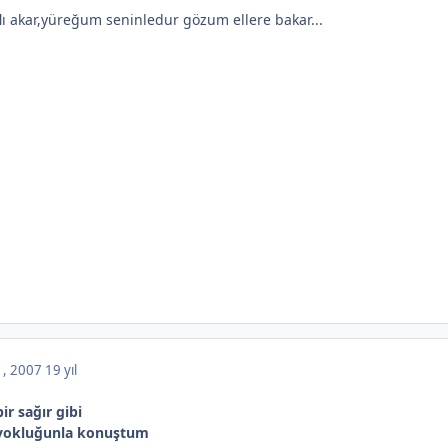
aflı akar,yüreğum seninledur gözum ellere bakar...
 , 2007
19 yıl
ir sağır gibi
 yokluğunla konuştum