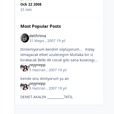
Ock 22 2008
25 ileti
Most Popular Posts
delifırtına
31 Mayıs , 2007
19 yıl
Dinlemiyorum kendim söylüyorum... Kolay
olmayacak elbet uzulecegim Mutlaka bir iz
birakacak Belki de cocuk gibi sana kusecegim
zeyynepp
Seneler sonra utnarak Dokunup birer birer
5 Haziran , 2007
19 yıl
sevdigin esyalara Hatt
bende onu dinliyorum şu an
zeyynepp
6 Haziran , 2007
19 yıl
DEMET AKALIN ___________TATİL