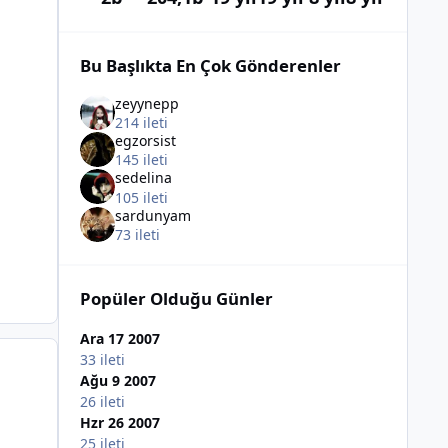
Bu Başlıkta En Çok Gönderenler
zeyynepp
214 ileti
egzorsist
145 ileti
sedelina
105 ileti
sardunyam
73 ileti
Popüler Olduğu Günler
Ara 17 2007
33 ileti
Ağu 9 2007
26 ileti
Hzr 26 2007
25 ileti