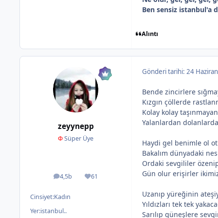
Ben sensiz istanbul'a
Alıntı
Gönderi tarihi:
24 Haziran
Bende zincirlere sığma
Kızgın çöllerde rastla
Kolay kolay taşınmaya
Yalanlardan dolanlarda
zeyynepp
Φ
Süper Üye
Haydi gel benimle ol ot
Bakalım dünyadaki nes
Ordaki sevgililer özenip
Gün olur erişirler ikimi
4,5b
61
ileti
İtibar
Uzanıp yüreğinin ateşi
Cinsiyet:
Kadın
Yıldızları tek tek yakac
Yer:
istanbul..
Sarılıp güneşlere sevg