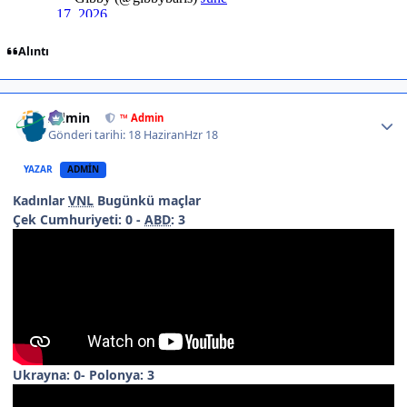
Alıntı
Author stats
Admin
™ Admin
Gönderi tarihi:
18 Haziran
Hzr 18
YAZAR
ADMIN
Kadınlar
VNL
Bugünkü maçlar
Çek Cumhuriyeti: 0 -
ABD
: 3
Ukrayna: 0- Polonya: 3