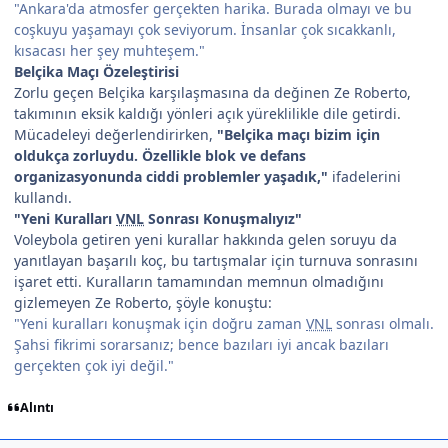
"Ankara'da atmosfer gerçekten harika. Burada olmayı ve bu
coşkuyu yaşamayı çok seviyorum. İnsanlar çok sıcakkanlı,
kısacası her şey muhteşem."
Belçika Maçı Özeleştirisi
Zorlu geçen Belçika karşılaşmasına da değinen Ze Roberto,
takımının eksik kaldığı yönleri açık yüreklilikle dile getirdi.
Mücadeleyi değerlendirirken,
"Belçika maçı bizim için
oldukça zorluydu. Özellikle blok ve defans
organizasyonunda ciddi problemler yaşadık,"
ifadelerini
kullandı.
"Yeni Kuralları
VNL
Sonrası Konuşmalıyız"
Voleybola getiren yeni kurallar hakkında gelen soruyu da
yanıtlayan başarılı koç, bu tartışmalar için turnuva sonrasını
işaret etti. Kuralların tamamından memnun olmadığını
gizlemeyen Ze Roberto, şöyle konuştu:
"Yeni kuralları konuşmak için doğru zaman
VNL
sonrası olmalı.
Şahsi fikrimi sorarsanız; bence bazıları iyi ancak bazıları
gerçekten çok iyi değil."
Alıntı