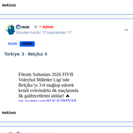
Alıntı
Author stats
Admin
™ Admin
Gönderi tarihi:
17 Haziran
Hzr 17
YAZAR
ADMIN
Türkiye: 3 - Belçika: 0
Alıntı
Author stats