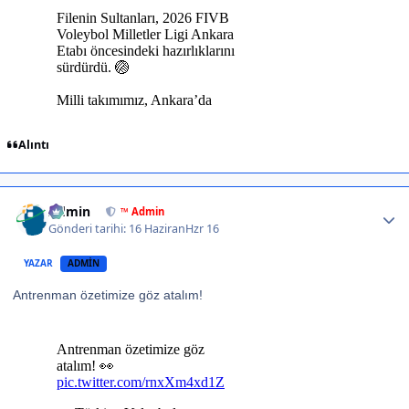
Alıntı
Author stats
Admin
™ Admin
Gönderi tarihi:
16 Haziran
Hzr 16
YAZAR
ADMIN
Antrenman özetimize göz atalım!