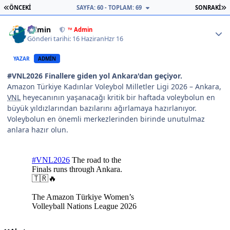
İLK SAYFA
S
ÖNCEKI
SAYFA: 60 - TOPLAM: 69
SONRAKI
Author stats
Admin
™ Admin
Gönderi tarihi:
16 Haziran
Hzr 16
YAZAR
ADMIN
#VNL2026 Finallere giden yol Ankara'dan geçiyor.
Amazon Türkiye Kadınlar Voleybol Milletler Ligi 2026 – Ankara,
VNL
heyecanının yaşanacağı kritik bir haftada voleybolun en
büyük yıldızlarından bazılarını ağırlamaya hazırlanıyor.
Voleybolun en önemli merkezlerinden birinde unutulmaz
anlara hazır olun.