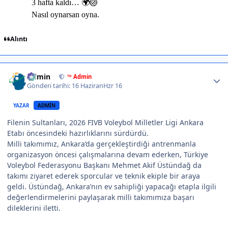
Alıntı
Author stats
Admin
™ Admin
Gönderi tarihi:
16 Haziran
Hzr 16
YAZAR
ADMIN
Filenin Sultanları, 2026 FIVB Voleybol Milletler Ligi Ankara
Etabı öncesindeki hazırlıklarını sürdürdü.
Milli takımımız, Ankara’da gerçekleştirdiği antrenmanla
organizasyon öncesi çalışmalarına devam ederken, Türkiye
Voleybol Federasyonu Başkanı Mehmet Akif Üstündağ da
takımı ziyaret ederek sporcular ve teknik ekiple bir araya
geldi. Üstündağ, Ankara’nın ev sahipliği yapacağı etapla ilgili
değerlendirmelerini paylaşarak milli takımımıza başarı
dileklerini iletti.