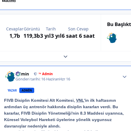
Alıntı
Bu Başlık
Cevaplar
Görüntü
Tarih
Son Cevap
1,7b
119,3b
3 yıl
3 yıl
6 saat
6 saat
Expand topic overview
Author stats
Admin
™ Admin
Gönderi tarihi:
16 Haziran
Hzr 16
YAZAR
ADMIN
FIVB Disiplin Komitesi Alt Komitesi,
VNL
'in ilk haftasının
ardından üç antrenör hakkında disiplin kararları verdi. Bu
kararlar, FIVB Disiplin Yönetmeliği'nin 8.3 Maddesi uyarınca,
Küresel Voleybol Hareketi üyelerine yönelik uygunsuz
davranışlar nedeniyle alındı.