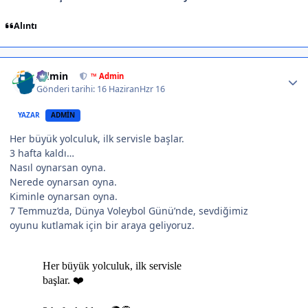
Alıntı
Author stats
Admin
™ Admin
Gönderi tarihi:
16 Haziran
Hzr 16
YAZAR
ADMIN
Her büyük yolculuk, ilk servisle başlar.
3 hafta kaldı…
Nasıl oynarsan oyna.
Nerede oynarsan oyna.
Kiminle oynarsan oyna.
7 Temmuz’da, Dünya Voleybol Günü’nde, sevdiğimiz
oyunu kutlamak için bir araya geliyoruz.