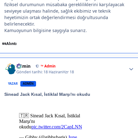
fiziksel durumunun müsabaka gerekliliklerini karşılayacak
seviyeye ulaşması halinde, sağlık ekibimiz ve teknik
heyetimizin ortak değerlendirmesi doğrultusunda
belirlenecektir.
Kamuoyunun bilgisine saygıyla sunarız.
Alıntı
Author stats
Admin
™ Admin
Gönderi tarihi:
18 Haziran
Hzr 18
YAZAR
ADMIN
Sinead Jack Kısal, İstiklal Marşı'nı okudu