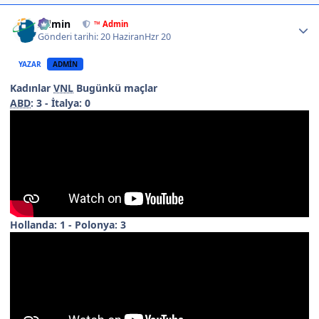
Author stats
Admin
™ Admin
Gönderi tarihi:
20 Haziran
Hzr 20
YAZAR
ADMIN
Kadınlar
VNL
Bugünkü maçlar
ABD
: 3 - İtalya: 0
Hollanda: 1 - Polonya: 3