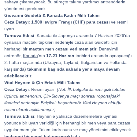
sahaya çıkamayacak. Bu süreçte takımı yardımcı antrenörlerin
yönetmesi gerekecek.
Giovanni Guidetti & Kanada Kadın Milli Takımı
Ceza Detayı
:
1.500 İsviçre Frangı (CHF) para cezası
ve resmi
uyarı.
Turnuva Etkisi
: Kanada ile Japonya arasında 7 Haziran 2026'da
oynanan maçtaki tepkileri nedeniyle ceza alan Guidetti için
herhangi bir
maçtan men cezası verilmemiştir
. Deneyimli
antrenör,
Kanada
'nın
17-21 Haziran
tarihleri arasında oynayacağı
2. hafta maçlarında (Ukrayna, Tayland, Bulgaristan ve Hollanda
karşısında)
takımının başında sahada yer almaya devam
edebilecektir
.
Vital Heynen & Çin Erkek Milli Takımı
Ceza Detayı
: Resmi uyarı.
(Not: İlk bulgularda ismi gizli tutulan
üçüncü antrenörün, Çin-Slovenya maçı sonrası röportajdaki
ifadeleri nedeniyle Belçikalı başantrenör Vital Heynen olduğu
resmi olarak açıklanmıştır).
Turnuva Etkisi
: Heynen'e yalnızca düzenlemelere uyması
yönünde bir uyarı verildiği için herhangi bir men veya para cezası
uygulanmamıştır. Takım kadrosunu ve maç yönetimini etkileyecek
herhangi bir engel bulunmamaktadır
.