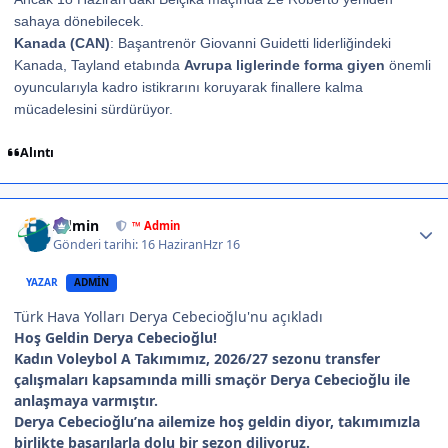
sahaya dönebilecek.
Kanada (CAN)
: Başantrenör Giovanni Guidetti liderliğindeki
Kanada, Tayland etabında
Avrupa liglerinde forma giyen
önemli
oyuncularıyla kadro istikrarını koruyarak finallere kalma
mücadelesini sürdürüyor.
Alıntı
Author stats
Admin
™ Admin
Gönderi tarihi:
16 Haziran
Hzr 16
YAZAR
ADMIN
Türk Hava Yolları Derya Cebecioğlu'nu açıkladı
Hoş Geldin Derya Cebecioğlu!
Kadın Voleybol A Takımımız, 2026/27 sezonu transfer
çalışmaları kapsamında milli smaçör Derya Cebecioğlu ile
anlaşmaya varmıştır.
Derya Cebecioğlu’na ailemize hoş geldin diyor, takımımızla
birlikte başarılarla dolu bir sezon diliyoruz.