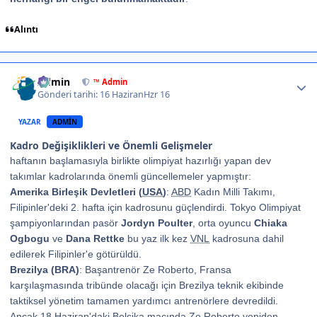
Alıntı
Author stats
Admin
™ Admin
Gönderi tarihi:
16 Haziran
Hzr 16
YAZAR
ADMIN
Kadro Değişiklikleri ve Önemli Gelişmeler
haftanın başlamasıyla birlikte olimpiyat hazırlığı yapan dev
takımlar kadrolarında önemli güncellemeler yapmıştır:
Amerika Birleşik Devletleri (
USA
)
:
ABD
Kadın Milli Takımı,
Filipinler'deki 2. hafta için kadrosunu güçlendirdi. Tokyo Olimpiyat
şampiyonlarından pasör
Jordyn Poulter
, orta oyuncu
Chiaka
Ogbogu
ve
Dana Rettke
bu yaz ilk kez
VNL
kadrosuna dahil
edilerek Filipinler'e götürüldü.
Brezilya (BRA)
: Başantrenör Ze Roberto, Fransa
karşılaşmasında tribünde olacağı için Brezilya teknik ekibinde
taktiksel yönetim tamamen yardımcı antrenörlere devredildi.
Ancak 18 Haziran'daki Belçika maçında Ze Roberto yeniden