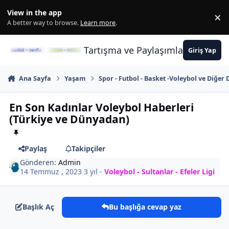
İçeriğe atla
View in the app
×
Di
A better way to browse.
Learn more
.
Tartışma ve Paylaşımların Merkez
Giriş Yap
Ana Sayfa
Yaşam
Spor - Futbol - Basket -Voleybol ve Diğer 
En Son Kadınlar Voleybol Haberleri
(Türkiye ve Dünyadan)
Paylaş
Takipçiler
Gönderen:
Admin
14 Temmuz , 2023
3 yıl
-
Voleybol - Sultanlar - Efeler Ligi
Başlık Aç
Bu başlığa cevap yaz