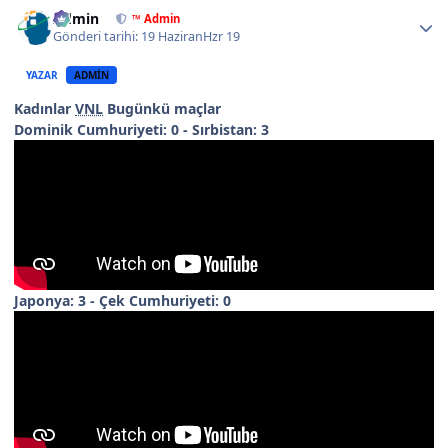
Author stats
Admin
™ Admin
Gönderi tarihi:
19 Haziran
Hzr 19
YAZAR
ADMIN
Kadınlar
VNL
Bugünkü maçlar
Dominik Cumhuriyeti: 0 - Sırbistan: 3
Japonya: 3 - Çek Cumhuriyeti: 0