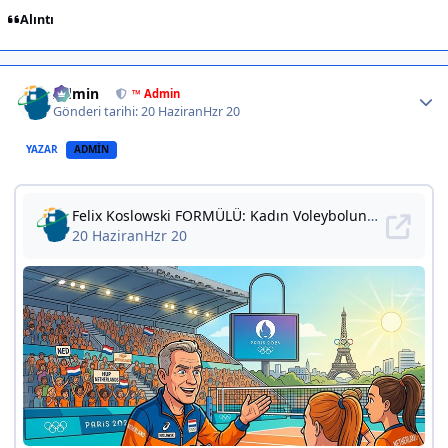
Alıntı
Author stats
Admin
™ Admin
Gönderi tarihi:
20 Haziran
Hzr 20
YAZAR
ADMIN