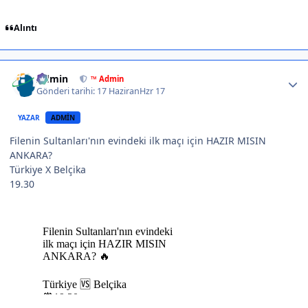
Alıntı
Author stats
Admin
™ Admin
Gönderi tarihi:
17 Haziran
Hzr 17
YAZAR
ADMIN
Filenin Sultanları'nın evindeki ilk maçı için HAZIR MISIN
ANKARA?
Türkiye X Belçika
19.30