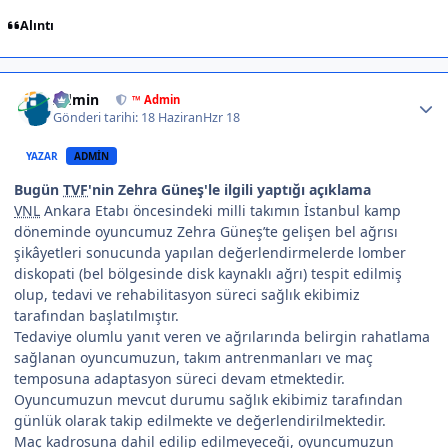
Alıntı
Author stats
Admin
™ Admin
Gönderi tarihi:
18 Haziran
Hzr 18
YAZAR
ADMIN
Bugün
TVF
'nin Zehra Güneş'le ilgili yaptığı açıklama
VNL
Ankara Etabı öncesindeki milli takımın İstanbul kamp
döneminde oyuncumuz Zehra Güneş’te gelişen bel ağrısı
şikâyetleri sonucunda yapılan değerlendirmelerde lomber
diskopati (bel bölgesinde disk kaynaklı ağrı) tespit edilmiş
olup, tedavi ve rehabilitasyon süreci sağlık ekibimiz
tarafından başlatılmıştır.
Tedaviye olumlu yanıt veren ve ağrılarında belirgin rahatlama
sağlanan oyuncumuzun, takım antrenmanları ve maç
temposuna adaptasyon süreci devam etmektedir.
Oyuncumuzun mevcut durumu sağlık ekibimiz tarafından
günlük olarak takip edilmekte ve değerlendirilmektedir.
Maç kadrosuna dahil edilip edilmeyeceği, oyuncumuzun