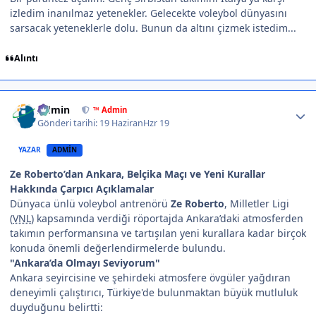
izledim inanılmaz yetenekler. Gelecekte voleybol dünyasını
sarsacak yeteneklerle dolu. Bunun da altını çizmek istedim...
Alıntı
Author stats
Admin
™ Admin
Gönderi tarihi:
19 Haziran
Hzr 19
YAZAR
ADMIN
Ze Roberto’dan Ankara, Belçika Maçı ve Yeni Kurallar
Hakkında Çarpıcı Açıklamalar
Dünyaca ünlü voleybol antrenörü
Ze Roberto
, Milletler Ligi
(
VNL
) kapsamında verdiği röportajda Ankara’daki atmosferden
takımın performansına ve tartışılan yeni kurallara kadar birçok
konuda önemli değerlendirmelerde bulundu.
"Ankara’da Olmayı Seviyorum"
Ankara seyircisine ve şehirdeki atmosfere övgüler yağdıran
deneyimli çalıştırıcı, Türkiye'de bulunmaktan büyük mutluluk
duyduğunu belirtti: