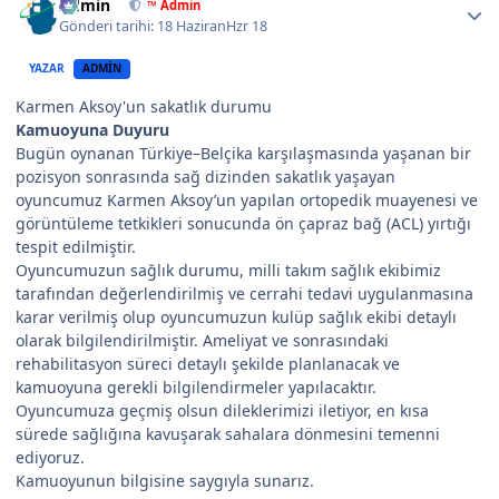
Admin
™ Admin
Gönderi tarihi:
18 Haziran
Hzr 18
YAZAR
ADMIN
Karmen Aksoy'un sakatlık durumu
Kamuoyuna Duyuru
Bugün oynanan Türkiye–Belçika karşılaşmasında yaşanan bir
pozisyon sonrasında sağ dizinden sakatlık yaşayan
oyuncumuz Karmen Aksoy’un yapılan ortopedik muayenesi ve
görüntüleme tetkikleri sonucunda ön çapraz bağ (ACL) yırtığı
tespit edilmiştir.
Oyuncumuzun sağlık durumu, milli takım sağlık ekibimiz
tarafından değerlendirilmiş ve cerrahi tedavi uygulanmasına
karar verilmiş olup oyuncumuzun kulüp sağlık ekibi detaylı
olarak bilgilendirilmiştir. Ameliyat ve sonrasındaki
rehabilitasyon süreci detaylı şekilde planlanacak ve
kamuoyuna gerekli bilgilendirmeler yapılacaktır.
Oyuncumuza geçmiş olsun dileklerimizi iletiyor, en kısa
sürede sağlığına kavuşarak sahalara dönmesini temenni
ediyoruz.
Kamuoyunun bilgisine saygıyla sunarız.