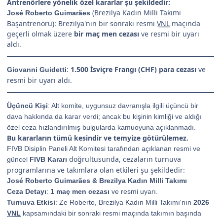
Antrenörlere yönelik özel kararlar şu şekildedir:
(Brezilya Kadın Milli Takımı
José Roberto Guimarães
Başantrenörü): Brezilya'nın bir sonraki resmi
VNL
maçında
geçerli olmak üzere
bir maç men cezası
ve resmi bir uyarı
aldı.
:
1.500 İsviçre Frangı (CHF) para cezası
ve
Giovanni Guidetti
resmi bir uyarı aldı.
Üçüncü Kişi
: Alt komite, uygunsuz davranışla ilgili üçüncü bir
dava hakkında da karar verdi; ancak bu kişinin kimliği ve aldığı
özel ceza hızlandırılmış bulgularda kamuoyuna açıklanmadı.
Bu kararların tümü kesindir ve temyize götürülemez.
FIVB Disiplin Paneli Alt Komitesi tarafından açıklanan resmi ve
doğrultusunda, cezaların turnuva
güncel
FIVB Kararı
programlarına ve takımlara olan etkileri şu şekildedir:
José Roberto Guimarães & Brezilya Kadın Milli Takımı
Ceza Detayı
:
1 maç men cezası
ve resmi uyarı.
Turnuva Etkisi
: Ze Roberto, Brezilya Kadın Milli Takımı'nın
2026
VNL
kapsamındaki bir sonraki resmi maçında takımın başında