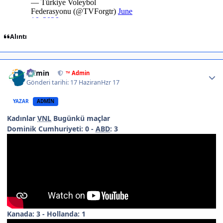
Alıntı
Author stats
Admin
™ Admin
Gönderi tarihi:
17 Haziran
Hzr 17
YAZAR
ADMIN
Kadınlar
VNL
Bugünkü maçlar
Dominik Cumhuriyeti: 0 -
ABD
: 3
Kanada: 3 - Hollanda: 1