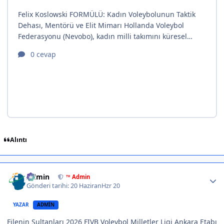
Alıntı
Author stats
Admin
™ Admin
Gönderi tarihi:
20 Haziran
Hzr 20
YAZAR
ADMIN
Filenin Sultanları 2026 FIVB Voleybol Milletler Ligi Ankara Etabı