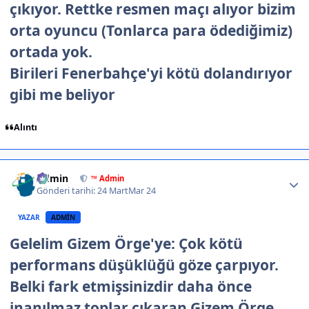
çıkıyor. Rettke resmen maçı alıyor bizim
orta oyuncu (Tonlarca para ödediğimiz)
ortada yok.
Birileri Fenerbahçe'yi kötü dolandırıyor
gibi me beliyor
Alıntı
Author stats
Admin
™ Admin
Gönderi tarihi:
24 Mart
Mar 24
YAZAR
ADMIN
Gelelim Gizem Örge'ye: Çok kötü
performans düşüklüğü göze çarpıyor.
Belki fark etmişsinizdir daha önce
inanılmaz toplar çıkaran Gizem Örge