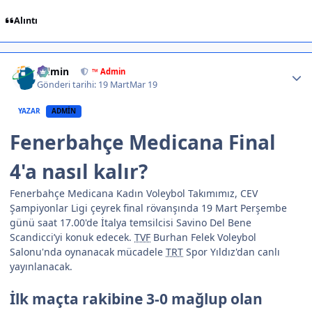
Alıntı
Author stats
Admin
™ Admin
Gönderi tarihi:
19 Mart
Mar 19
YAZAR
ADMIN
Fenerbahçe Medicana Final
4'a nasıl kalır?
Fenerbahçe Medicana Kadın Voleybol Takımımız, CEV
Şampiyonlar Ligi çeyrek final rövanşında 19 Mart Perşembe
günü saat 17.00'de İtalya temsilcisi Savino Del Bene
Scandicci’yi konuk edecek.
TVF
Burhan Felek Voleybol
Salonu'nda oynanacak mücadele
TRT
Spor Yıldız'dan canlı
yayınlanacak.
İlk maçta rakibine 3-0 mağlup olan