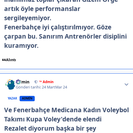
artık öyle performanslar
sergileyemiyor.
Fenerbahçe iyi çalıştırılmıyor. Göze
çarpan bu. Sanırım Antrenörler disiplini
kuramıyor.
Alıntı
Author stats
Admin
™ Admin
Gönderi tarihi:
24 Mart
Mar 24
YAZAR
ADMIN
Ve Fenerbahçe Medicana Kadın Voleybol
Takımı Kupa Voley'dende elendi
Rezalet diyorum başka bir şey