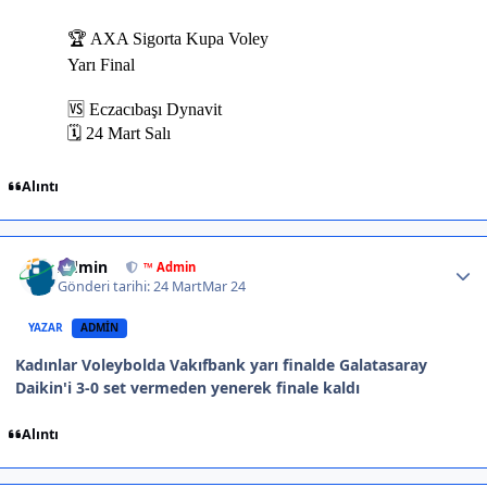
Alıntı
Author stats
Admin
™ Admin
Gönderi tarihi:
24 Mart
Mar 24
YAZAR
ADMIN
Kadınlar Voleybolda Vakıfbank yarı finalde Galatasaray
Daikin'i 3-0 set vermeden yenerek finale kaldı
Alıntı