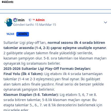
Alıntı
Author stats
Admin
™ Admin
Gönderi tarihi:
15 Mart
Mar 15
YAZAR
ADMIN
Sultanlar Ligi play-off'ları,
normal sezonu ilk 4 sırada bitiren
takımlar arasında (1-4, 2-3) çapraz eşleşme usulüyle oynanır
.
2 galibiyete ulaşan takımın finale yükseldiği serilerde,
kazanan şampiyon olur. 5-8. sıra takımları ise klasman maçları
oynayarak lig sıralamasını belirler.
2025-2026 Sultanlar Ligi Play-Off Formatı Detayları:
Final Yolu (İlk 4 Takım):
Lig etabını ilk 4 sırada tamamlayan
takımlar (1-4 ve 2-3 eşleşmesi) yarı final oynar. İki galibiyet
alan takım adını finale yazdırır. Final serisi de benzer şekilde
oynanarak şampiyon belirlenir.
Klasman Etapları (5-8. Takımlar):
Lig etabını 5, 6, 7 ve 8.
sırada bitiren takımlar, 5-8.lik klasman maçları oynar. Bu
etapta takımlar 5., 6., 7. ve 8.'lik derecelerini belirlemek için
mücadele eder.