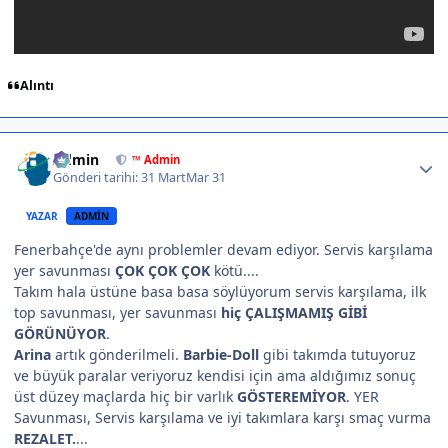
Alıntı
Author stats
Admin
™ Admin
Gönderi tarihi:
31 Mart
Mar 31
YAZAR
ADMIN
Fenerbahçe'de aynı problemler devam ediyor. Servis karşılama
yer savunması
ÇOK ÇOK ÇOK
kötü....
Takım hala üstüne basa basa söylüyorum servis karşılama, ilk
top savunması, yer savunması
hiç ÇALIŞMAMIŞ GİBİ
GÖRÜNÜYOR
.
Arina
artık gönderilmeli.
Barbie-Doll
gibi takımda tutuyoruz
ve büyük paralar veriyoruz kendisi için ama aldığımız sonuç
üst düzey maçlarda hiç bir varlık
GÖSTEREMİYOR
. YER
Savunması, Servis karşılama ve iyi takımlara karşı smaç vurma
REZALET.
...