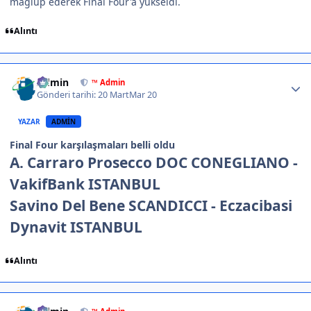
mağlup ederek Final Four'a yükseldi.
Alıntı
Author stats
Admin
™ Admin
Gönderi tarihi:
20 Mart
Mar 20
YAZAR
ADMIN
Final Four karşılaşmaları belli oldu
A. Carraro Prosecco DOC CONEGLIANO
-
VakifBank ISTANBUL
Savino Del Bene SCANDICCI
-
Eczacibasi
Dynavit ISTANBUL
Alıntı
Author stats