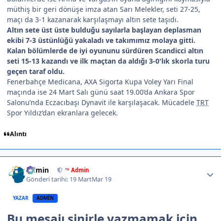
müthiş bir geri dönüşe imza atan Sarı Melekler, seti 27-25,
maçı da 3-1 kazanarak karşılaşmayı altın sete taşıdı.
Altın sete üst üste bulduğu sayılarla başlayan deplasman
ekibi 7-3 üstünlüğü yakaladı ve takımımız molaya gitti.
Kalan bölümlerde de iyi oyununu sürdüren Scandicci altın
seti 15-13 kazandı ve ilk maçtan da aldığı 3-0'lık skorla turu
geçen taraf oldu.
Fenerbahçe Medicana, AXA Sigorta Kupa Voley Yarı Final
maçında ise 24 Mart Salı günü saat 19.00’da Ankara Spor
Salonu’nda Eczacıbaşı Dynavit ile karşılaşacak. Mücadele
TRT
Spor Yıldız’dan ekranlara gelecek.
Alıntı
Author stats
Admin
™ Admin
Gönderi tarihi:
19 Mart
Mar 19
YAZAR
ADMIN
Bu mesajı sinirle yazmamak için