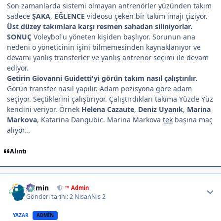
Son zamanlarda sistemi olmayan antrenörler yüzünden takım
sadece
ŞAKA
,
EĞLENCE
videosu çeken bir takım imajı çiziyor.
Üst düzey takımlara karşı resmen sahadan siliniyorlar.
SONUÇ
Voleybol'u yöneten kişiden başlıyor. Sorunun ana
nedeni o yöneticinin işini bilmemesinden kaynaklanıyor ve
devamı yanlış transferler ve yanlış antrenör seçimi ile devam
ediyor.
Getirin Giovanni Guidetti'yi görün takım nasıl çalıştırılır.
Görün transfer nasıl yapılır. Adam pozisyona göre adam
seçiyor. Seçtiklerini çalıştırıyor. Çalıştırdıkları takıma Yüzde Yüz
kendini veriyor. Örnek
Helena Cazaute
,
Deniz Uyanık
,
Marina
Markova
, Katarina Dangubic. Marina Markova
tek
başına maç
alıyor...
Alıntı
Author stats
Admin
™ Admin
Gönderi tarihi:
2 Nisan
Nis 2
YAZAR
ADMIN