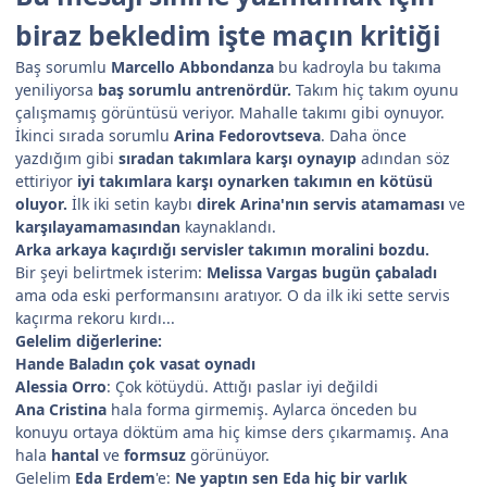
biraz bekledim işte maçın kritiği
Baş sorumlu
Marcello Abbondanza
bu kadroyla bu takıma
yeniliyorsa
baş sorumlu antrenördür.
Takım hiç takım oyunu
çalışmamış görüntüsü veriyor. Mahalle takımı gibi oynuyor.
İkinci sırada sorumlu
Arina Fedorovtseva
. Daha önce
yazdığım gibi
sıradan takımlara karşı oynayıp
adından söz
ettiriyor
iyi takımlara karşı oynarken takımın en kötüsü
oluyor.
İlk iki setin kaybı
direk Arina'nın servis atamaması
ve
karşılayamamasından
kaynaklandı.
Arka arkaya kaçırdığı servisler takımın moralini bozdu.
Bir şeyi belirtmek isterim:
Melissa Vargas bugün çabaladı
ama oda eski performansını aratıyor. O da ilk iki sette servis
kaçırma rekoru kırdı...
Gelelim diğerlerine:
Hande Baladın çok vasat oynadı
Alessia Orro
: Çok kötüydü. Attığı paslar iyi değildi
Ana Cristina
hala forma girmemiş. Aylarca önceden bu
konuyu ortaya döktüm ama hiç kimse ders çıkarmamış. Ana
hala
hantal
ve
formsuz
görünüyor.
Gelelim
Eda Erdem
'e:
Ne yaptın sen Eda hiç bir varlık