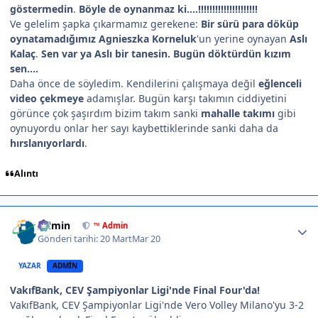
göstermedin
.
Böyle de oynanmaz ki....!!!!!!!!!!!!!!!!!!!!!
Ve gelelim şapka çıkarmamız gerekene:
Bir sürü para döküp
oynatamadığımız Agnieszka Korneluk
'un yerine oynayan
Aslı
Kalaç
.
Sen var ya Aslı bir tanesin. Bugün döktürdün kızım
sen....
Daha önce de söyledim. Kendilerini çalışmaya değil
eğlenceli
video çekmeye
adamışlar. Bugün karşı takımın ciddiyetini
görünce çok şaşırdım bizim takım sanki
mahalle takımı
gibi
oynuyordu onlar her sayı kaybettiklerinde sanki daha da
hırslanıyorlardı
.
Alıntı
Author stats
Admin
™ Admin
Gönderi tarihi:
20 Mart
Mar 20
YAZAR
ADMIN
VakıfBank, CEV Şampiyonlar Ligi'nde Final Four'da!
VakıfBank, CEV Şampiyonlar Ligi'nde Vero Volley Milano'yu 3-2