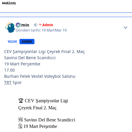
Alıntı
Author stats
Admin
™ Admin
Gönderi tarihi:
19 Mart
Mar 19
YAZAR
ADMIN
CEV Şampiyonlar Ligi Çeyrek Final 2. Maç
Savino Del Bene Scandicci
19 Mart Perşembe
17.00
Burhan Felek Vestel Voleybol Salonu
TRT
Spor