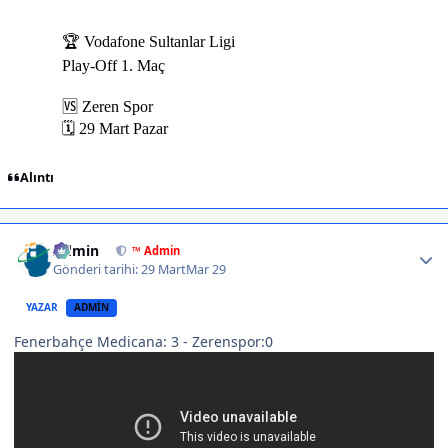
Alıntı
Author stats
Admin
™ Admin
Gönderi tarihi:
29 Mart
Mar 29
YAZAR
ADMIN
Fenerbahçe Medicana: 3 - Zerenspor:0