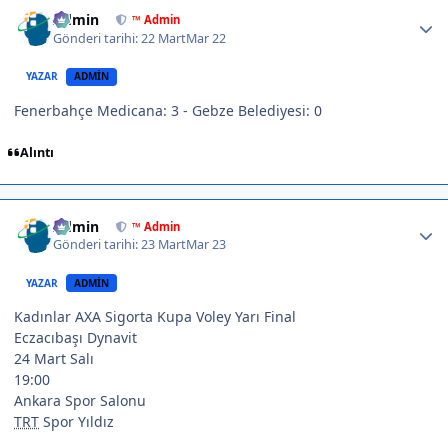
Author stats
Admin
™ Admin
Gönderi tarihi:
22 Mart
Mar 22
YAZAR
ADMIN
Fenerbahçe Medicana: 3 - Gebze Belediyesi: 0
Alıntı
Author stats
Admin
™ Admin
Gönderi tarihi:
23 Mart
Mar 23
YAZAR
ADMIN
Kadınlar AXA Sigorta Kupa Voley Yarı Final
Eczacıbaşı Dynavit
24 Mart Salı
19:00
Ankara Spor Salonu
TRT
Spor Yıldız