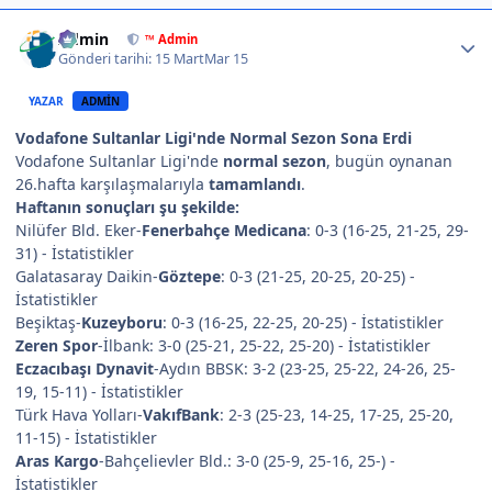
Author stats
Admin
™ Admin
Gönderi tarihi:
15 Mart
Mar 15
YAZAR
ADMIN
Vodafone Sultanlar Ligi'nde Normal Sezon Sona Erdi
Vodafone Sultanlar Ligi'nde
normal sezon
, bugün oynanan
26.hafta karşılaşmalarıyla
tamamlandı
.
Haftanın sonuçları şu şekilde:
Nilüfer Bld. Eker-
Fenerbahçe Medicana
: 0-3 (16-25, 21-25, 29-
31) - İstatistikler
Galatasaray Daikin-
Göztepe
: 0-3 (21-25, 20-25, 20-25) -
İstatistikler
Beşiktaş-
Kuzeyboru
: 0-3 (16-25, 22-25, 20-25) - İstatistikler
Zeren Spor
-İlbank: 3-0 (25-21, 25-22, 25-20) - İstatistikler
Eczacıbaşı Dynavit
-Aydın BBSK: 3-2 (23-25, 25-22, 24-26, 25-
19, 15-11) - İstatistikler
Türk Hava Yolları-
VakıfBank
: 2-3 (25-23, 14-25, 17-25, 25-20,
11-15) - İstatistikler
Aras Kargo
-Bahçelievler Bld.: 3-0 (25-9, 25-16, 25-) -
İstatistikler