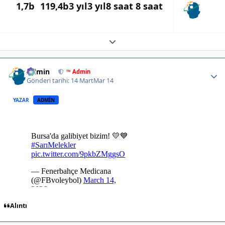
1,7b
119,4b
3 yıl
3 yıl
8 saat
8 saat
Expand topic overview
Author stats
Admin
™ Admin
Gönderi tarihi:
14 Mart
Mar 14
YAZAR
ADMIN
Alıntı