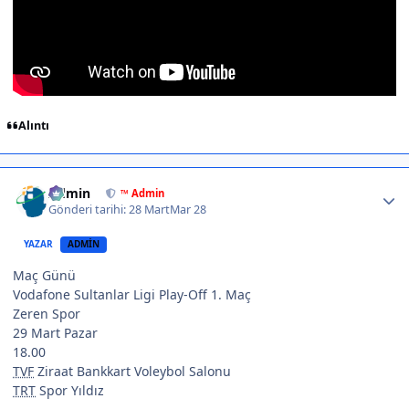
Alıntı
Author stats
Admin
™ Admin
Gönderi tarihi:
28 Mart
Mar 28
YAZAR
ADMIN
Maç Günü
Vodafone Sultanlar Ligi Play-Off 1. Maç
Zeren Spor
29 Mart Pazar
18.00
TVF
Ziraat Bankkart Voleybol Salonu
TRT
Spor Yıldız