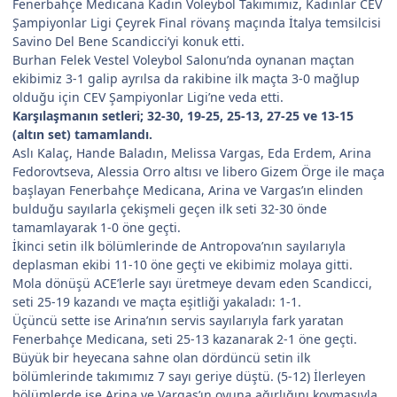
Fenerbahçe Medicana Kadın Voleybol Takımımız, Kadınlar CEV
Şampiyonlar Ligi Çeyrek Final rövanş maçında İtalya temsilcisi
Savino Del Bene Scandicci’yi konuk etti.
Burhan Felek Vestel Voleybol Salonu’nda oynanan maçtan
ekibimiz 3-1 galip ayrılsa da rakibine ilk maçta 3-0 mağlup
olduğu için CEV Şampiyonlar Ligi’ne veda etti.
Karşılaşmanın setleri; 32-30, 19-25, 25-13, 27-25 ve 13-15
(altın set) tamamlandı.
Aslı Kalaç, Hande Baladın, Melissa Vargas, Eda Erdem, Arina
Fedorovtseva, Alessia Orro altısı ve libero Gizem Örge ile maça
başlayan Fenerbahçe Medicana, Arina ve Vargas’ın elinden
bulduğu sayılarla çekişmeli geçen ilk seti 32-30 önde
tamamlayarak 1-0 öne geçti.
İkinci setin ilk bölümlerinde de Antropova’nın sayılarıyla
deplasman ekibi 11-10 öne geçti ve ekibimiz molaya gitti.
Mola dönüşü ACE’lerle sayı üretmeye devam eden Scandicci,
seti 25-19 kazandı ve maçta eşitliği yakaladı: 1-1.
Üçüncü sette ise Arina’nın servis sayılarıyla fark yaratan
Fenerbahçe Medicana, seti 25-13 kazanarak 2-1 öne geçti.
Büyük bir heyecana sahne olan dördüncü setin ilk
bölümlerinde takımımız 7 sayı geriye düştü. (5-12) İlerleyen
bölümlerde ise Arina ve Vargas’ın oyuna ağırlığını koymasıyla