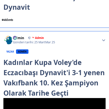
Dynavit
Alıntı
Author stats
Admin
™ Admin
Gönderi tarihi:
25 Mart
Mar 25
YAZAR
ADMIN
Kadınlar Kupa Voley'de
Eczacıbaşı Dynavit'i 3-1 yenen
Vakıfbank 10. Kez Şampiyon
Olarak Tarihe Geçti