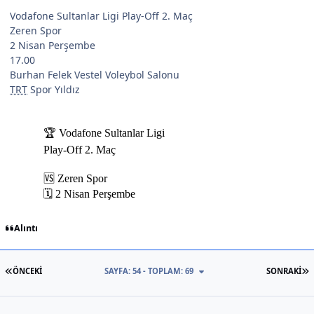
Vodafone Sultanlar Ligi Play-Off 2. Maç
Zeren Spor
2 Nisan Perşembe
17.00
Burhan Felek Vestel Voleybol Salonu
TRT
Spor Yıldız
Alıntı
İLK SAYFA
S
ÖNCEKI
SAYFA: 54 - TOPLAM: 69
SONRAKI