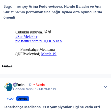
Bugün her şey
Arina
Fedorovtseva, Hande Baladın ve Ana
Christina'nın performansına bağlı. Ayrıca orta oyuncularda
önemli
Alıntı
Author stats
Admin
™ Admin
Gönderi tarihi:
19 Mart
Mar 19
YAZAR
ADMIN
Fenerbahçe Medicana, CEV Şampiyonlar Ligi’ne veda etti