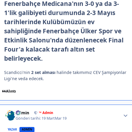
Fenerbahçe Medicana'nın 3-0 ya da 3-
1'lik galibiyeti durumunda 2-3 Mayıs
tarihlerinde Kulübümüzün ev
sahipliğinde Fenerbahçe Ülker Spor ve
Etkinlik Salonu'nda düzenlenecek Final
Four'a kalacak tarafı altın set
belirleyecek.
Scandicci'nin
2 set alması
halinde takımımız CEV Şampiyonlar
Ligi'ne veda edecek.
Alıntı
Author stats
Admin
™ Admin
Gönderi tarihi:
19 Mart
Mar 19
YAZAR
ADMIN