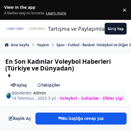
İçeriğe atla
View in the app
×
Di
A better way to browse.
Learn more
.
Tartışma ve Paylaşımların Merkez
Giriş Yap
Ana Sayfa
Yaşam
Spor - Futbol - Basket -Voleybol ve Diğer 
En Son Kadınlar Voleybol Haberleri
(Türkiye ve Dünyadan)
Paylaş
Takipçiler
Gönderen:
Admin
14 Temmuz , 2023
3 yıl
-
Voleybol - Sultanlar - Efeler Ligi
Başlık Aç
Bu başlığa cevap yaz