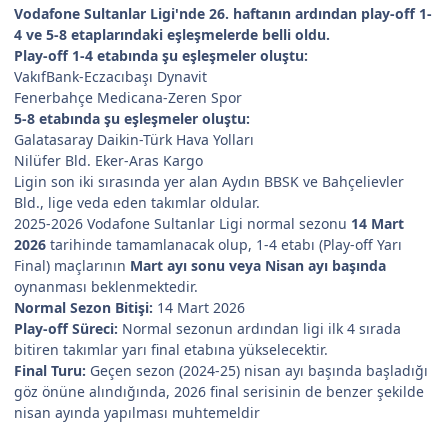
Vodafone Sultanlar Ligi'nde 26. haftanın ardından play-off 1-
4 ve 5-8 etaplarındaki eşleşmelerde belli oldu.
Play-off 1-4 etabında şu eşleşmeler oluştu:
VakıfBank-Eczacıbaşı Dynavit
Fenerbahçe Medicana-Zeren Spor
5-8 etabında şu eşleşmeler oluştu:
Galatasaray Daikin-Türk Hava Yolları
Nilüfer Bld. Eker-Aras Kargo
Ligin son iki sırasında yer alan Aydın BBSK ve Bahçelievler
Bld., lige veda eden takımlar oldular.
2025-2026 Vodafone Sultanlar Ligi normal sezonu
14 Mart
2026
tarihinde tamamlanacak olup, 1-4 etabı (Play-off Yarı
Final) maçlarının
Mart ayı sonu veya Nisan ayı başında
oynanması beklenmektedir.
Normal Sezon Bitişi:
14 Mart 2026
Play-off Süreci:
Normal sezonun ardından ligi ilk 4 sırada
bitiren takımlar yarı final etabına yükselecektir.
Final Turu:
Geçen sezon (2024-25) nisan ayı başında başladığı
göz önüne alındığında, 2026 final serisinin de benzer şekilde
nisan ayında yapılması muhtemeldir