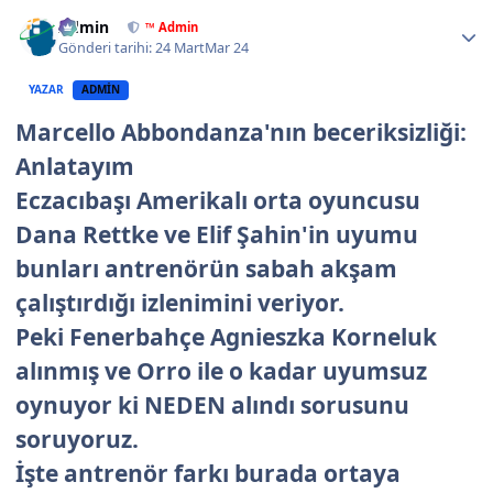
Author stats
Admin
™ Admin
Gönderi tarihi:
24 Mart
Mar 24
YAZAR
ADMIN
Marcello Abbondanza'nın beceriksizliği:
Anlatayım
Eczacıbaşı Amerikalı orta oyuncusu
Dana Rettke ve Elif Şahin'in uyumu
bunları antrenörün sabah akşam
çalıştırdığı izlenimini veriyor.
Peki Fenerbahçe Agnieszka Korneluk
alınmış ve Orro ile o kadar uyumsuz
oynuyor ki NEDEN alındı sorusunu
soruyoruz.
İşte antrenör farkı burada ortaya