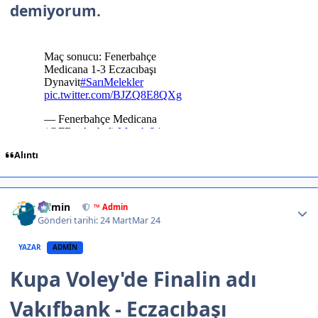
demiyorum.
Alıntı
Author stats
Admin
™ Admin
Gönderi tarihi:
24 Mart
Mar 24
YAZAR
ADMIN
Kupa Voley'de Finalin adı
Vakıfbank - Eczacıbaşı