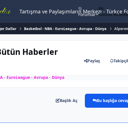
Tartışma ve Paylaşımların Merkezi - Türkçe 
Forumlar
Güncel Videola
ğer Dallar
Basketbol - NBA - EuroLeague - Avrupa - Dünya
Alperen
Bütün Haberler
Paylaş
Takipçi
A - EuroLeague - Avrupa - Dünya
Başlık Aç
Bu başlığa ceva