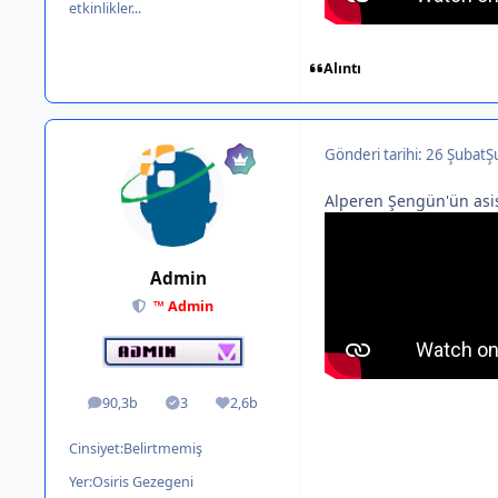
etkinlikler...
Alıntı
Gönderi tarihi:
26 Şubat
Ş
Alperen Şengün'ün asis
Admin
™ Admin
90,3b
3
2,6b
ileti
Solutions
İtibar
Cinsiyet:
Belirtmemiş
Yer:
Osiris Gezegeni