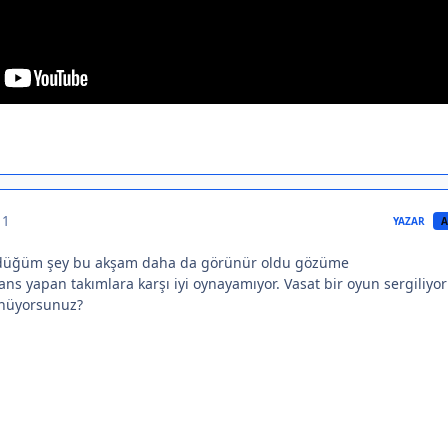
 1
YAZAR
A
üğüm şey bu akşam daha da görünür oldu gözüme
ns yapan takımlara karşı iyi oynayamıyor. Vasat bir oyun sergiliyor
ünüyorsunuz?