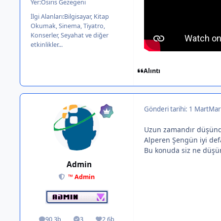
Yer:
Osiris Gezegeni
İlgi Alanları:
Bilgisayar, Kitap
Okumak, Sinema, Tiyatro,
Konserler, Seyahat ve diğer
etkinlikler...
Alıntı
Gönderi tarihi:
1 Mart
Mar
Uzun zamandır düşünd
Alperen Şengün iyi defa
Bu konuda siz ne düş
Admin
™ Admin
90,3b
3
2,6b