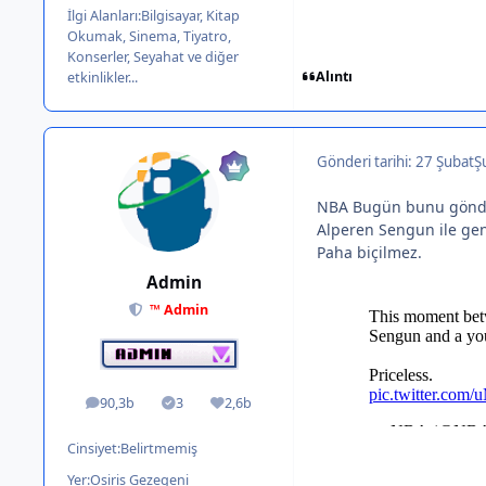
İlgi Alanları:
Bilgisayar, Kitap
Okumak, Sinema, Tiyatro,
Konserler, Seyahat ve diğer
Alıntı
etkinlikler...
Gönderi tarihi:
27 Şubat
Ş
NBA Bugün bunu gönd
Alperen Sengun ile gen
Paha biçilmez.
Admin
™ Admin
90,3b
3
2,6b
ileti
Solutions
İtibar
Cinsiyet:
Belirtmemiş
Yer:
Osiris Gezegeni