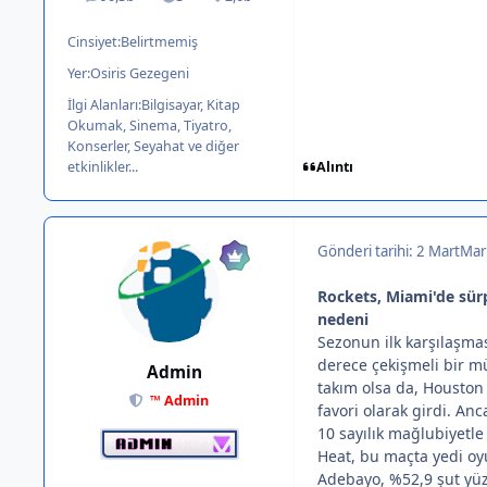
ileti
Solutions
İtibar
Cinsiyet:
Belirtmemiş
Yer:
Osiris Gezegeni
İlgi Alanları:
Bilgisayar, Kitap
Okumak, Sinema, Tiyatro,
Konserler, Seyahat ve diğer
Alıntı
etkinlikler...
Gönderi tarihi:
2 Mart
Mar
Rockets, Miami'de sürpr
nedeni
Sezonun ilk karşılaşma
derece çekişmeli bir m
Admin
takım olsa da, Houston
™ Admin
favori olarak girdi. Anc
10 sayılık mağlubiyetle
Heat, bu maçta yedi oy
Adebayo, %52,9 şut yüzd