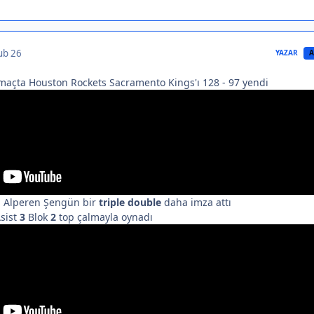
ub 26
YAZAR
A
maçta Houston Rockets Sacramento Kings'ı 128 - 97 yendi
n Alperen Şengün bir
triple double
daha imza attı
sist
3
Blok
2
top çalmayla oynadı