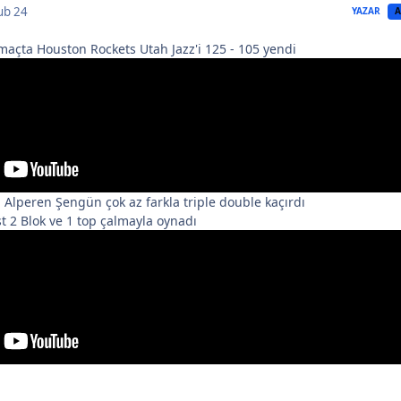
ub 24
YAZAR
A
açta Houston Rockets Utah Jazz'i 125 - 105 yendi
 Alperen Şengün çok az farkla triple double kaçırdı
st 2 Blok ve 1 top çalmayla oynadı