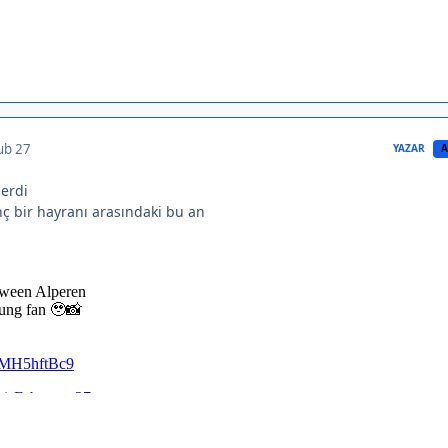
ub 27
YAZAR
A
erdi
ç bir hayranı arasındaki bu an