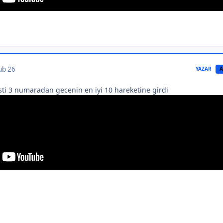
ub 26
YAZAR
A
ti 3 numaradan gecenin en iyi 10 hareketine girdi