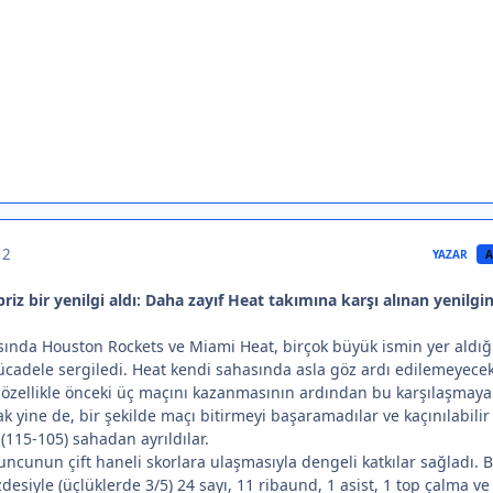
 2
YAZAR
A
iz bir yenilgi aldı: Daha zayıf Heat takımına karşı alınan yenilgin
sında Houston Rockets ve Miami Heat, birçok büyük ismin yer aldığ
ücadele sergiledi. Heat kendi sahasında asla göz ardı edilemeyecek
 özellikle önceki üç maçını kazanmasının ardından bu karşılaşmaya
ak yine de, bir şekilde maçı bitirmeyi başaramadılar ve kaçınılabilir
 (115-105) sahadan ayrıldılar.
uncunun çift haneli skorlara ulaşmasıyla dengeli katkılar sağladı.
esiyle (üçlüklerde 3/5) 24 sayı, 11 ribaund, 1 asist, 1 top çalma ve