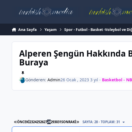
İçeriğe atla
Ana Sayfa
Yaşam
Spor - Futbol - Basket -Voleybol ve Di
Alperen Şengün Hakkında 
Buraya
Gönderen:
Admin
26 Ocak , 2023
3 yıl
-
Basketbol - NB
İLK SAYFA
SON SAYFA
ÖNCEKI
23
24
25
26
27
28
29
30
31
SONRAKI
SAYFA: 28 - TOPLAM: 31