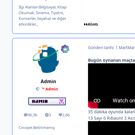
İlgi Alanları:
Bilgisayar, Kitap
Okumak, Sinema, Tiyatro,
Konserler, Seyahat ve diğer
Alıntı
etkinlikler...
Gönderi tarihi:
1 Mart
Mar
Bugün oynanan maçta 
Admin
™ Admin
35 dakika oyunda kalan
90,3b
3
2,6b
ileti
Solutions
İtibar
13 Sayı 6 Ribaunt 3 Asi
Cinsiyet:
Belirtmemiş