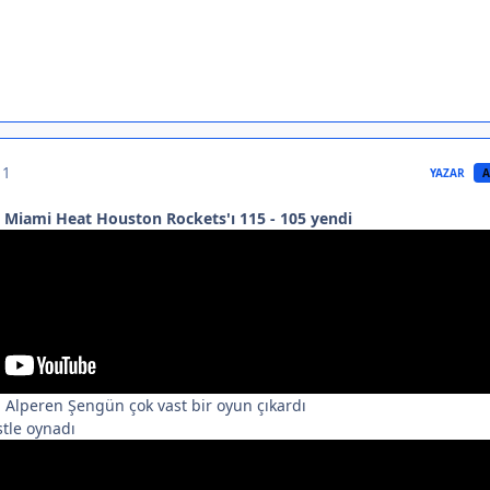
 1
YAZAR
A
Miami Heat Houston Rockets'ı 115 - 105 yendi
 Alperen Şengün çok vast bir oyun çıkardı
stle oynadı