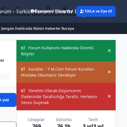
Forum - Turkish Forum / Board / Blog
Üyemisiniz ? Giriş Yap
TIKLA ve Üye Ol
r
Bloglar
Fotoğraf Galerisi
Kulüpler
Etkinlikler
Eylemler
 Şengün Hakkında Bütün Haberler Buraya
Duyurular
Forum Kullanımı Hakkında Önemli
Hide an
Bilgiler
ler
Kurallar - T-M.Com Forum Kuralları
Hide an
Mutlaka Okumanız Gerekiyor
Yönetim Olarak Düşüncenin
İfadesinde Tarafsızlığa Tarafız. Herkesin
Hide an
p yaz
Sesini Duymak
Cevaplar
Görüntü
Tarih
769
76,1b
3 yıl
3 yıl