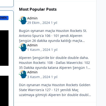
Most Popular Posts
Admin
DMIN
29 Ekim , 2024
1 yıl
Bugün oynanan maçta Houston Rockets St.
Antonio Spurs'a 106 - 101 yendi Alperen
Şengün 26 dakika oyunda kaldığı maçta
Admin
double double yaptı. 12 Sayı 12 Ribaunt 5
1 Kasım , 2024
1 yıl
Asist
Alperen Şengün'de bir double double daha.
Houston Rockets: 108 - Dallas Mavericks: 102
35 Dakika oyunda kalana Alperen Şengün 17
Admin
sayı 12 ribaunt ve 5 Asistle Oynadı
3 Kasım , 2024
1 yıl
Dün oynanan maçta Houston Rockets Golden
State Warriors'a 127 - 121 yenildi Maç
uzatmaya gitmişti Alperen bir double double
daha yaptı 21 dakika oyunda kalana Alperen
Şengün 14 sayı 10 riba