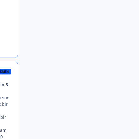
DMIN
in 3
ı son
 bir
 bir
 Bam
 0