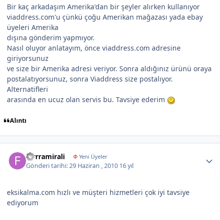
Bir kaç arkadaşım Amerika'dan bir şeyler alırken kullanıyor
viaddress.com'u çünkü çoğu Amerikan mağazası yada ebay
üyeleri Amerika
dışına gönderim yapmıyor.
Nasıl oluyor anlatayım, önce viaddress.com adresine
giriyorsunuz
ve size bir Amerika adresi veriyor. Sonra aldığınız ürünü oraya
postalatıyorsunuz, sonra Viaddress size postalıyor.
Alternatifleri
arasında en ucuz olan servis bu. Tavsiye ederim
Alıntı
Author stats
farrramirali
Φ
Yeni Üyeler
Gönderi tarihi:
29 Haziran , 2010
16 yıl
eksikalma.com hızlı ve müşteri hizmetleri çok iyi tavsiye
ediyorum