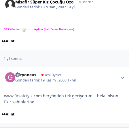
Misafir Süper Kız Çocuğu Özo
Misafirler
Gönderi tarihi:
18 Nisan , 2007
19 yıl
SP Collection
Açılımı (Salı Pazarı Koleksiyon)
Alıntı
1 yıl sonra...
Author stats
geryoneus
Φ
Yeni Üyeler
Gönderi tarihi:
19 Kasım , 2008
17 yıl
www.firsatciyiz.com heryönden tek geçiyorum... helal olsun
fikir sahiplerine
Alıntı