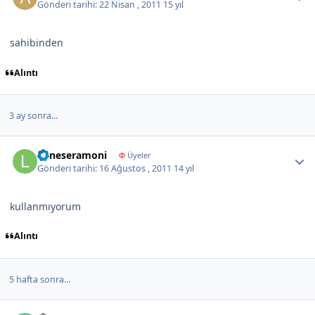
Gönderi tarihi:
22 Nisan , 2011
15 yıl
sahibinden
Alıntı
3 ay sonra...
Author stats
Loneseramoni
Φ
Üyeler
Gönderi tarihi:
16 Ağustos , 2011
14 yıl
kullanmıyorum
Alıntı
5 hafta sonra...
Author stats