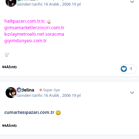
Gönderi tarihi:
16 Aralık , 2006
19 yıl
halkpazarı.com.tr.tc
gimsamarketlerzinciri.com.tr
kızılaymetroaltı.net soracıma
giyimdünyası.com.tr
Alıntı
1
Author stats
sedelina
Φ
Süper Üye
Gönderi tarihi:
16 Aralık , 2006
19 yıl
cumartesıpazarı.com.tr
Alıntı