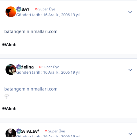
Author stats
ERBAY
Φ
Süper Üye
Gönderi tarihi:
16 Aralık , 2006
19 yıl
batangemininmallari.com
Alıntı
Author stats
sedelina
Φ
Süper Üye
Gönderi tarihi:
16 Aralık , 2006
19 yıl
batangemininmallari.com
Alıntı
Author stats
*NATALIA*
Φ
Süper Üye
Gönderi tarihi:
16 Aralık , 2006
19 yıl