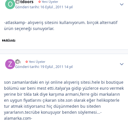
outdoors
Φ
Yeni Üyeler
Gönderi tarihi:
16 Eylül , 2011
14 yıl
-atlaskamp- alışveriş sitesini kullanıyorum. birçok alternatif
ürün seçeneği sunuyorlar.
Alıntı
Author stats
z.a
Φ
Yeni Üyeler
Gönderi tarihi:
19 Eylül , 2011
14 yıl
son zamanlardaki en iyi online alışveriş sitesi.hele bi boutique
bölümü var beni mest etti.italya'ya gidip yüzlerce euro vermek
yerine bir tıkla tak diye karşıma armani,ferre gibi markaların
en uygun fiyatlarını çıkaran site.son olarak eğer helikopterle
tur atmak istiyorsanız hiç düşünmeden bu siteden
yararlanın.tecrübe konuşuyor benden söylemesi...-
alamarka.com-