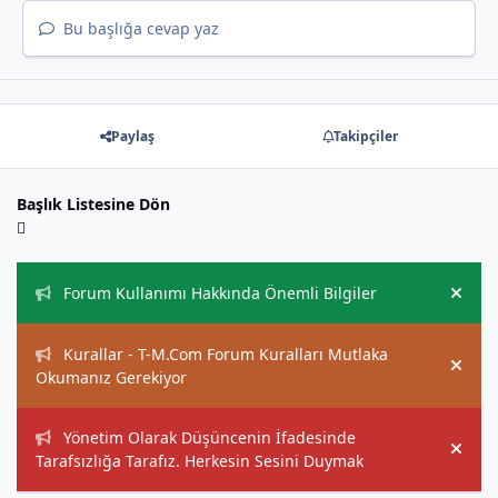
Bu başlığa cevap yaz
Paylaş
Takipçiler
Başlık Listesine Dön
Duyurular
Forum Kullanımı Hakkında Önemli Bilgiler
Hide
Kurallar - T-M.Com Forum Kuralları Mutlaka
Hide
Okumanız Gerekiyor
Yönetim Olarak Düşüncenin İfadesinde
Hide
Tarafsızlığa Tarafız. Herkesin Sesini Duymak