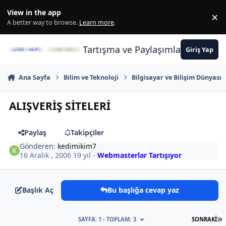
İçeriğe atla
View in the app
×
Di
A better way to browse.
Learn more
.
Tartışma ve Paylaşımların Merkez
Giriş Yap
Ana Sayfa
Bilim ve Teknoloji
Bilgisayar ve Bilişim Dünyası
ALIŞVERİŞ SİTELERİ
Paylaş
Takipçiler
Gönderen:
kedimikim7
16 Aralık , 2006
19 yıl
-
Webmasterlar Tartışıyor
Başlık Aç
Bu başlığa cevap yaz
S
SAYFA: 1 - TOPLAM: 3
SONRAKI