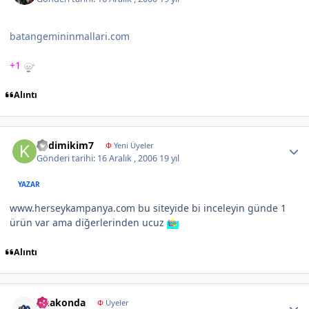
batangemininmallari.com
+1
Alıntı
Author stats
kedimikim7
Φ
Yeni Üyeler
Gönderi tarihi:
16 Aralık , 2006
19 yıl
YAZAR
www.herseykampanya.com bu siteyide bi inceleyin günde 1
ürün var ama diğerlerinden ucuz
Alıntı
Author stats
Anakonda
Φ
Üyeler