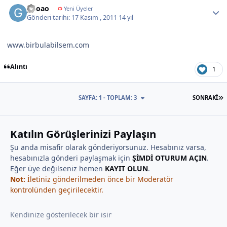
gdoao
Φ
Yeni Üyeler
Gönderi tarihi:
17 Kasım , 2011
14 yıl
www.birbulabilsem.com
Alıntı
1
S
SAYFA: 1 - TOPLAM: 3
SONRAKI
Katılın Görüşlerinizi Paylaşın
Şu anda misafir olarak gönderiyorsunuz. Hesabınız varsa,
hesabınızla gönderi paylaşmak için
ŞİMDİ OTURUM AÇIN
.
Eğer üye değilseniz hemen
KAYIT OLUN
.
Not:
İletiniz gönderilmeden önce bir Moderatör
kontrolünden geçirilecektir.