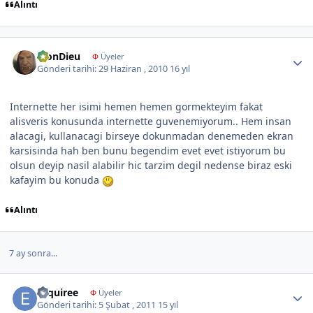
Alıntı
Author stats
MonDieu
Φ
Üyeler
Gönderi tarihi:
29 Haziran , 2010
16 yıl
Internette her isimi hemen hemen gormekteyim fakat
alisveris konusunda internette guvenemiyorum.. Hem insan
alacagi, kullanacagi birseye dokunmadan denemeden ekran
karsisinda hah ben bunu begendim evet evet istiyorum bu
olsun deyip nasil alabilir hic tarzim degil nedense biraz eski
kafayim bu konuda
Alıntı
7 ay sonra...
Author stats
esquiree
Φ
Üyeler
Gönderi tarihi:
5 Şubat , 2011
15 yıl