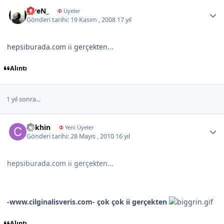
Author stats
_EreN_
Φ
Üyeler
Gönderi tarihi:
19 Kasım , 2008
17 yıl
hepsiburada.com ii gerçekten...
Alıntı
1 yıl sonra...
Author stats
Cakhin
Φ
Yeni Üyeler
Gönderi tarihi:
28 Mayıs , 2010
16 yıl
hepsiburada.com ii gerçekten...
-www.cilginalisveris.com- çok çok ii gerçekten
Alıntı