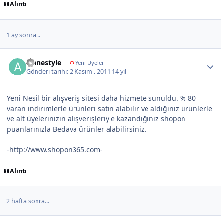
Alıntı
1 ay sonra...
Author stats
alonestyle
Φ
Yeni Üyeler
Gönderi tarihi:
2 Kasım , 2011
14 yıl
Yeni Nesil bir alışveriş sitesi daha hizmete sunuldu. % 80
varan indirimlerle ürünleri satın alabilir ve aldığınız ürünlerle
ve alt üyelerinizin alışverişleriyle kazandığınız shopon
puanlarınızla Bedava ürünler alabilirsiniz.
-http://www.shopon365.com-
Alıntı
2 hafta sonra...
Author stats