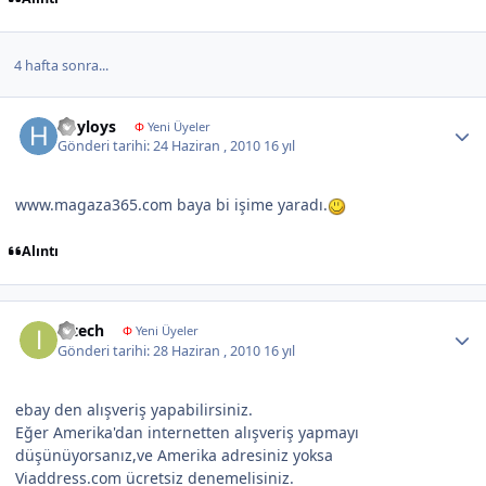
4 hafta sonra...
Author stats
hoyloys
Φ
Yeni Üyeler
Gönderi tarihi:
24 Haziran , 2010
16 yıl
www.magaza365.com baya bi işime yaradı.
Alıntı
Author stats
intech
Φ
Yeni Üyeler
Gönderi tarihi:
28 Haziran , 2010
16 yıl
ebay den alışveriş yapabilirsiniz.
Eğer Amerika'dan internetten alışveriş yapmayı
düşünüyorsanız,ve Amerika adresiniz yoksa
Viaddress.com ücretsiz denemelisiniz.