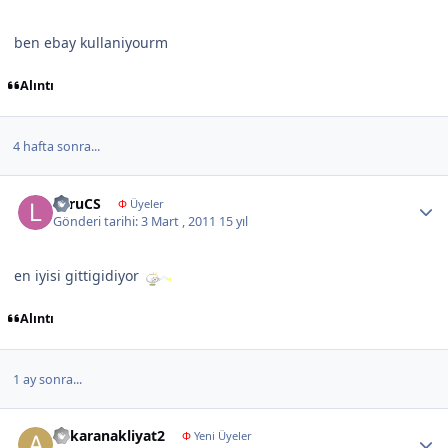
ben ebay kullaniyourm
Alıntı
4 hafta sonra...
Author stats
LaruCS
Φ
Üyeler
Gönderi tarihi:
3 Mart , 2011
15 yıl
en iyisi gittigidiyor
Alıntı
1 ay sonra...
Author stats
ankaranakliyat2
Φ
Yeni Üyeler