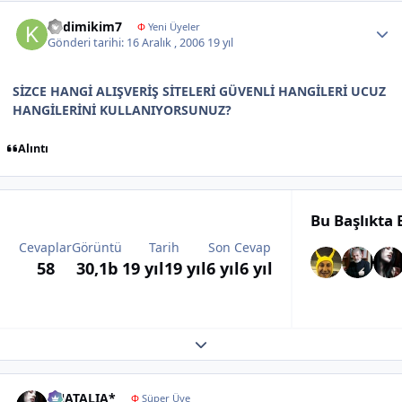
Author stats
kedimikim7
Φ
Yeni Üyeler
Gönderi tarihi:
16 Aralık , 2006
19 yıl
SİZCE HANGİ ALIŞVERİŞ SİTELERİ GÜVENLİ HANGİLERİ UCUZ
HANGİLERİNİ KULLANIYORSUNUZ?
Alıntı
Bu Başlıkta
Cevaplar
Görüntü
Tarih
Son Cevap
58
30,1b
19 yıl
19 yıl
6 yıl
6 yıl
Expand topic overview
Author stats
*NATALIA*
Φ
Süper Üye