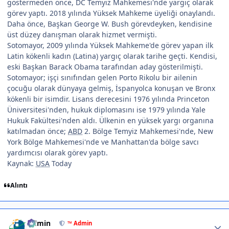
göstermeden önce, DC Temyiz Mahkemesi'nde yargıç olarak
görev yaptı. 2018 yılında Yüksek Mahkeme üyeliği onaylandı.
Daha önce, Başkan George W. Bush görevdeyken, kendisine
üst düzey danışman olarak hizmet vermişti.
Sotomayor, 2009 yılında Yüksek Mahkeme'de görev yapan ilk
Latin kökenli kadın (Latina) yargıç olarak tarihe geçti. Kendisi,
eski Başkan Barack Obama tarafından aday gösterilmişti.
Sotomayor; işçi sınıfından gelen Porto Rikolu bir ailenin
çocuğu olarak dünyaya gelmiş, İspanyolca konuşan ve Bronx
kökenli bir isimdir. Lisans derecesini 1976 yılında Princeton
Üniversitesi'nden, hukuk diplomasını ise 1979 yılında Yale
Hukuk Fakültesi'nden aldı. Ülkenin en yüksek yargı organına
katılmadan önce;
ABD
2. Bölge Temyiz Mahkemesi'nde, New
York Bölge Mahkemesi'nde ve Manhattan'da bölge savcı
yardımcısı olarak görev yaptı.
Kaynak:
USA
Today
Alıntı
Author stats
Admin
™ Admin