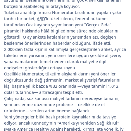
savunulan beslenme önerilerinin, birçok Amerikalı hanenin
bütçesini aşabileceğini ortaya koyuyor.
Tüketici analitiği firması Numerator tarafından yapılan yakın
tarihli bir anket,
ABD
'li tüketicilerin, federal hükümet
tarafından Ocak ayında yayımlanan yeni "Gerçek Gıda"
piramidi hakkında hâlâ bilgi edinme sürecinde olduklarını
gösterdi. O ay ankete katılanların yarısından azı, değişen
beslenme önerilerinden haberdar olduğunu ifade etti.
2.000'den fazla kişinin katılımıyla gerçekleştirilen anket, ayrıca
tüketicilerin yarısının, yeni önerilere uygun şekilde alışveriş
yapamamalarının temel nedeni olarak maliyetle ilgili
endişeleri gösterdiğini ortaya koydu.
Özellikle Numerator, tüketim alışkanlıklarını yeni öneriler
doğrultusunda değiştirmenin, market alışverişi faturalarını
kişi başına yıllık bazda %32 oranında —veya tahmini 1.012
dolar tutarında— artıracağını tespit etti.
Çalışmada, söz konusu maliyet farkının neredeyse tamamı,
yeni beslenme düzeninde proteine —özellikle de et
ürünlerine— verilen artan öneme bağlandı.
Yeni yönergeler bitki bazlı protein kaynaklarını da tavsiye
ediyor; ancak Kennedy'nin "Amerika'yı Yeniden Sağlıklı Kıl"
(Make America Healthy Again) hareketi, kırmızı ete yönelik, iyi