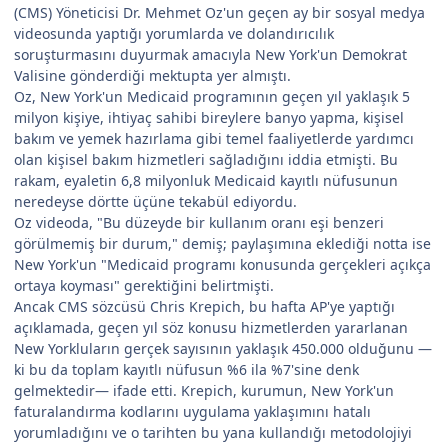
(CMS) Yöneticisi Dr. Mehmet Oz'un geçen ay bir sosyal medya
videosunda yaptığı yorumlarda ve dolandırıcılık
soruşturmasını duyurmak amacıyla New York'un Demokrat
Valisine gönderdiği mektupta yer almıştı.
Oz, New York'un Medicaid programının geçen yıl yaklaşık 5
milyon kişiye, ihtiyaç sahibi bireylere banyo yapma, kişisel
bakım ve yemek hazırlama gibi temel faaliyetlerde yardımcı
olan kişisel bakım hizmetleri sağladığını iddia etmişti. Bu
rakam, eyaletin 6,8 milyonluk Medicaid kayıtlı nüfusunun
neredeyse dörtte üçüne tekabül ediyordu.
Oz videoda, "Bu düzeyde bir kullanım oranı eşi benzeri
görülmemiş bir durum," demiş; paylaşımına eklediği notta ise
New York'un "Medicaid programı konusunda gerçekleri açıkça
ortaya koyması" gerektiğini belirtmişti.
Ancak CMS sözcüsü Chris Krepich, bu hafta AP'ye yaptığı
açıklamada, geçen yıl söz konusu hizmetlerden yararlanan
New Yorkluların gerçek sayısının yaklaşık 450.000 olduğunu —
ki bu da toplam kayıtlı nüfusun %6 ila %7'sine denk
gelmektedir— ifade etti. Krepich, kurumun, New York'un
faturalandırma kodlarını uygulama yaklaşımını hatalı
yorumladığını ve o tarihten bu yana kullandığı metodolojiyi