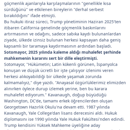
göçmenlik ajanlarıyla karşılaşmalarının "genellikle kısa
sürdüğünü" ve etkilenen bireylerin "derhal serbest
bırakıldığını" ifade etmişti.
Bu hukuki itiraz süreci, Trump yönetiminin Haziran 2025'ten
itibaren California genelinde göçmenlik baskınlarını
artırmasının ve odağını, sadece sabıka kaydı bulunanlardan
ziyade, ülkede izinsiz bulunan herkesi kapsayan daha geniş
kapsamlı bir taramaya kaydırmasının ardından başladı.
Sotomayor, 2025 yılında kaleme aldığı muhalefet şerhinde
mahkemenin kararını sert bir dille eleştirmişti.
Sotomayor, "Hükümetin; Latin kökenli görünen, İspanyolca
konuşan ve düşük ücretli bir işte çalışıyor izlenimi veren
herkesi alıkoyabildiği bir ülkede yaşamak zorunda
kalmamalıyız," diye yazdı. "Anayasal özgürlüklerimiz elimizden
alınırken öylece durup izlemek yerine, ben bu karara
muhalefet ediyorum." Kavanaugh, doğup büyüdüğü
Washington, DC'de, tamamı erkek öğrencilerden oluşan
Georgetown Hazırlık Okulu'na devam etti. 1987 yılında
Kavanaugh, Yale College'dan lisans derecesini aldı. Hukuk
diplomasını ise 1990 yılında Yale Hukuk Fakültesi'nden edindi.
Trump kendisini Yüksek Mahkeme üyeliğine aday