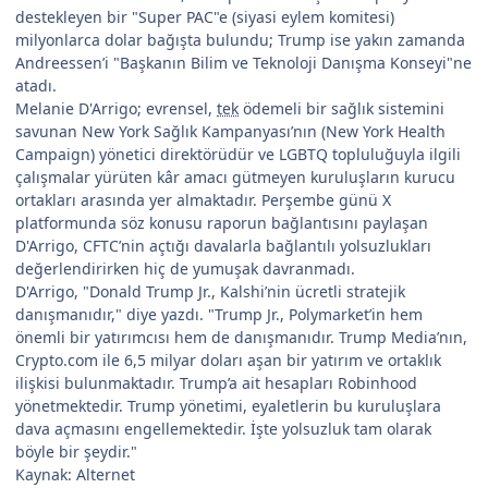
destekleyen bir "Super PAC"e (siyasi eylem komitesi)
milyonlarca dolar bağışta bulundu; Trump ise yakın zamanda
Andreessen’i "Başkanın Bilim ve Teknoloji Danışma Konseyi"ne
atadı.
Melanie D'Arrigo; evrensel,
tek
ödemeli bir sağlık sistemini
savunan New York Sağlık Kampanyası’nın (New York Health
Campaign) yönetici direktörüdür ve LGBTQ topluluğuyla ilgili
çalışmalar yürüten kâr amacı gütmeyen kuruluşların kurucu
ortakları arasında yer almaktadır. Perşembe günü X
platformunda söz konusu raporun bağlantısını paylaşan
D'Arrigo, CFTC’nin açtığı davalarla bağlantılı yolsuzlukları
değerlendirirken hiç de yumuşak davranmadı.
D'Arrigo, "Donald Trump Jr., Kalshi’nin ücretli stratejik
danışmanıdır," diye yazdı. "Trump Jr., Polymarket’in hem
önemli bir yatırımcısı hem de danışmanıdır. Trump Media’nın,
Crypto.com ile 6,5 milyar doları aşan bir yatırım ve ortaklık
ilişkisi bulunmaktadır. Trump’a ait hesapları Robinhood
yönetmektedir. Trump yönetimi, eyaletlerin bu kuruluşlara
dava açmasını engellemektedir. İşte yolsuzluk tam olarak
böyle bir şeydir."
Kaynak: Alternet