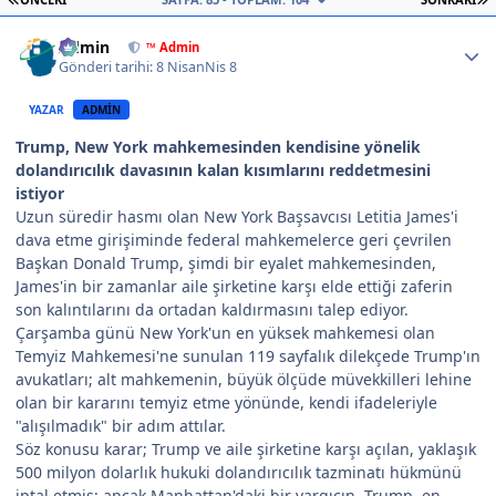
Author stats
Admin
™ Admin
Gönderi tarihi:
8 Nisan
Nis 8
YAZAR
ADMIN
Trump, New York mahkemesinden kendisine yönelik
dolandırıcılık davasının kalan kısımlarını reddetmesini
istiyor
Uzun süredir hasmı olan New York Başsavcısı Letitia James'i
dava etme girişiminde federal mahkemelerce geri çevrilen
Başkan Donald Trump, şimdi bir eyalet mahkemesinden,
James'in bir zamanlar aile şirketine karşı elde ettiği zaferin
son kalıntılarını da ortadan kaldırmasını talep ediyor.
Çarşamba günü New York'un en yüksek mahkemesi olan
Temyiz Mahkemesi'ne sunulan 119 sayfalık dilekçede Trump'ın
avukatları; alt mahkemenin, büyük ölçüde müvekkilleri lehine
olan bir kararını temyiz etme yönünde, kendi ifadeleriyle
"alışılmadık" bir adım attılar.
Söz konusu karar; Trump ve aile şirketine karşı açılan, yaklaşık
500 milyon dolarlık hukuki dolandırıcılık tazminatı hükmünü
iptal etmiş; ancak Manhattan'daki bir yargıcın, Trump, en