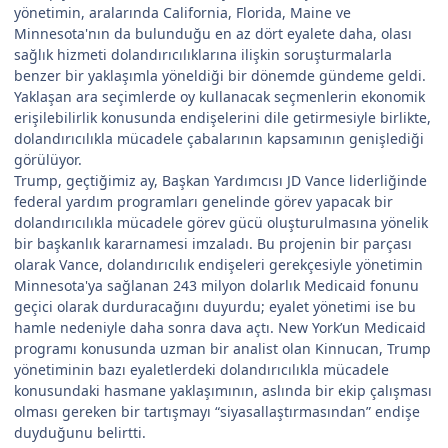
yönetimin, aralarında California, Florida, Maine ve
Minnesota'nın da bulunduğu en az dört eyalete daha, olası
sağlık hizmeti dolandırıcılıklarına ilişkin soruşturmalarla
benzer bir yaklaşımla yöneldiği bir dönemde gündeme geldi.
Yaklaşan ara seçimlerde oy kullanacak seçmenlerin ekonomik
erişilebilirlik konusunda endişelerini dile getirmesiyle birlikte,
dolandırıcılıkla mücadele çabalarının kapsamının genişlediği
görülüyor.
Trump, geçtiğimiz ay, Başkan Yardımcısı JD Vance liderliğinde
federal yardım programları genelinde görev yapacak bir
dolandırıcılıkla mücadele görev gücü oluşturulmasına yönelik
bir başkanlık kararnamesi imzaladı. Bu projenin bir parçası
olarak Vance, dolandırıcılık endişeleri gerekçesiyle yönetimin
Minnesota'ya sağlanan 243 milyon dolarlık Medicaid fonunu
geçici olarak durduracağını duyurdu; eyalet yönetimi ise bu
hamle nedeniyle daha sonra dava açtı. New York’un Medicaid
programı konusunda uzman bir analist olan Kinnucan, Trump
yönetiminin bazı eyaletlerdeki dolandırıcılıkla mücadele
konusundaki hasmane yaklaşımının, aslında bir ekip çalışması
olması gereken bir tartışmayı “siyasallaştırmasından” endişe
duyduğunu belirtti.