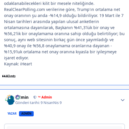
odaklanabilecekleri kilit bir mesele niteliğinde.
RealClearPolling.com verilerine göre, Trump'ın ortalama net
onay oranının şu anda -%14,9 olduğu bildiriliyor. 19 Mart ile 7
Nisan tarihleri arasında yapılan ulusal anketlerin
ortalamasına dayanılarak, Başkanın %41,3'lük bir onay ve
%56,2'lik bir onaylamama oranına sahip olduğu belirtiliyor; bu
sonuç, aynı web sitesinin birkaç gün önce yayımladığı ve
%40,9 onay ile %56,8 onaylamama oranlarına dayanan -
%15,9'luk ortalama net onay oranına kıyasla bir iyileşmeye
işaret ediyor.
Kaynak: iHeart
Alıntı
Author stats
Admin
™ Admin
Gönderi tarihi:
9 Nisan
Nis 9
YAZAR
ADMIN