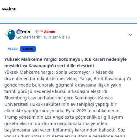
Alıntı
Author stats
Admin
™ Admin
Gönderi tarihi:
10 Nisan
Nis 10
YAZAR
ADMIN
Yüksek Mahkeme Yargıcı Sotomayor, ICE kararı nedeniyle
meslektaşı Kavanaugh'u sert dille eleştirdi
Yüksek Mahkeme Yargıcı Sonia Sotomayor, 7 Nisan'da
düzenlenen bir etkinlikte meslektaşı Yargıç Brett Kavanaugh'a
göndermede bulunarak, göçmenlik davasına ilişkin yakın
tarihli görüşü nedeniyle kürsü arkadaşını eleştirdi.
Bloomberg Law'un haberine göre Sotomayor, Kansas
Üniversitesi Hukuk Fakültesi'nin ev sahipliği yaptığı bir
etkinlikte yaptığı konuşmada, Eylül 2025'te mahkemenin,
Trump yönetiminin Los Angeles'ta göçmenlikle ilgili ayrım
gözetmeksizin durdurma uygulamalarına yeniden
başlamasına izin veren bölünmüş kararından bahsetti. Söz
konusu durdurma uygulamaları California genelinde geniş