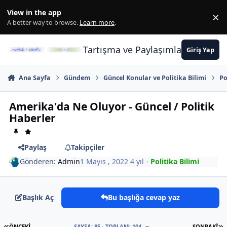
İçeriğe atla
View in the app
×
Di
A better way to browse.
Learn more
.
Tartışma ve Paylaşımların Merkez
Giriş Yap
Ana Sayfa
Gündem
Güncel Konular ve Politika Bilimi
Po
Amerika'da Ne Oluyor - Güncel / Politik
Haberler
Paylaş
Takipçiler
Gönderen:
Admin
1 Mayıs , 2022
4 yıl
-
Politika Bilimi
Başlık Aç
Bu başlığa cevap yaz
İLK SAYFA
S
ÖNCEKI
SAYFA: 85 - TOPLAM: 104
SONRAKI