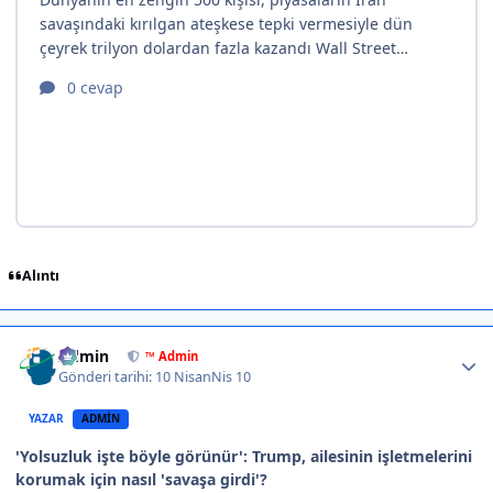
Alıntı
Author stats
Admin
™ Admin
Gönderi tarihi:
10 Nisan
Nis 10
YAZAR
ADMIN
'Yolsuzluk işte böyle görünür': Trump, ailesinin işletmelerini
korumak için nasıl 'savaşa girdi'?