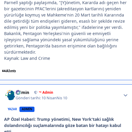
Parnell yaptığı paylaşımda, "[Y]önetim, Kararda adı geçen her
bir gazetecinin PFAC'lerini (akreditasyon kartlarını) yeniden
yürürlüğe koymuş ve Mahkeme'nin 20 Mart tarihli Kararında
dile getirdiği tüm endişeleri gideren, esaslı bir şekilde revize
edilmiş yeni bir politika yayımlamıştır," ifadelerine yer verdi.
Bakanlık, Pentagon Yerleşkesi'nin güvenli ve emniyetli
işleyişini sağlama yönündeki yasal yükümlülüğünü yerine
getirirken, Pentagon'da basının erişimine olan bağlılığını
sürdürmektedir.
Kaynak: Law and Crime
Alıntı
Author stats
Admin
™ Admin
Gönderi tarihi:
10 Nisan
Nis 10
YAZAR
ADMIN
AP Özel Haberi: Trump yönetimi, New York'taki sağlık
dolandırıcılığı suçlamalarında göze batan bir hatayı kabul
etti