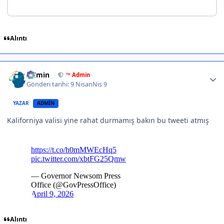
Alıntı
Author stats
Admin
™ Admin
Gönderi tarihi:
9 Nisan
Nis 9
YAZAR
ADMIN
Kaliforniya valisi yine rahat durmamış bakın bu tweeti atmış
Alıntı