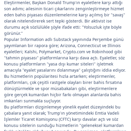
Eleştirmenler, Başkan Donald Trump'ın eyaletlere karşı attığı
son adımı; ailesinin ticari çıkarlarını zenginleştirmeye hizmet
eden bahis piyasası düzenlemelerine karşı açılmış bir "savaş"
olarak nitelendirerek sert tepki gösterdi. Bir aktivist ise
durumu açık sözlülükle şöyle ifade etti: "Yolsuzluk işte böyle
görünür."
Popular Information adlı Substack yayınında Perşembe günü
yayımlanan bir rapora göre; Arizona, Connecticut ve Illinois
eyaletleri; Kalshi, Polymarket, Crypto.com ve Robinhood gibi
"tahmin piyasası" platformlarına karşı dava açtı. Eyaletler, söz
konusu platformların "yasa dışı kumar siteleri" işletmek
amacıyla "eyalet yasalarını dolanmaya" çalıştığını iddia ediyor.
Bu hizmetlerin popülaritesi hızla artarken; eleştirmenler,
platformları, çok çeşitli rastgele olayları birer bahis fırsatına
dönüştürmekle ve spor müsabakaları gibi, eleştirmenlere
göre gerçek kumardan hiçbir farkı olmayan alanlarda bahis
imkanları sunmakla suçluyor.
Bu platformları dizginlemeye yönelik eyalet düzeyindeki bu
çabalara yanıt olarak; Trump'ın yönetimindeki Emtia Vadeli
İşlemler Ticaret Komisyonu (CFTC) karşı davalar açtı ve söz
konusu sitelerin sunduğu hizmetlerin "geleneksel kumardan