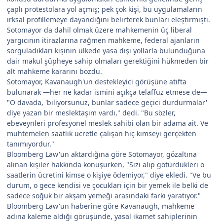
çaplı protestolara yol açmış; pek çok kişi, bu uygulamaların
ırksal profillemeye dayandığını belirterek bunları eleştirmişti.
Sotomayor da dahil olmak üzere mahkemenin üç liberal
yargıcının itirazlarına rağmen mahkeme, federal ajanların
sorguladıkları kişinin ülkede yasa dışı yollarla bulunduğuna
dair makul şüpheye sahip olmaları gerektiğini hükmeden bir
alt mahkeme kararını bozdu.
Sotomayor, Kavanaugh'un destekleyici görüşüne atıfta
bulunarak —her ne kadar ismini açıkça telaffuz etmese de—
"O davada, 'biliyorsunuz, bunlar sadece geçici durdurmalar'
diye yazan bir meslektaşım vardı," dedi. "Bu sözler,
ebeveynleri profesyonel meslek sahibi olan bir adama ait. Ve
muhtemelen saatlik ücretle çalışan hiç kimseyi gerçekten
tanımıyordur."
Bloomberg Law'un aktardığına göre Sotomayor, gözaltına
alınan kişiler hakkında konuşurken, "Sizi alıp götürdükleri o
saatlerin ücretini kimse o kişiye ödemiyor," diye ekledi. "Ve bu
durum, o gece kendisi ve çocukları için bir yemek ile belki de
sadece soğuk bir akşam yemeği arasındaki farkı yaratıyor."
Bloomberg Law'un haberine göre Kavanaugh, mahkeme
adına kaleme aldığı görüşünde, yasal ikamet sahiplerinin