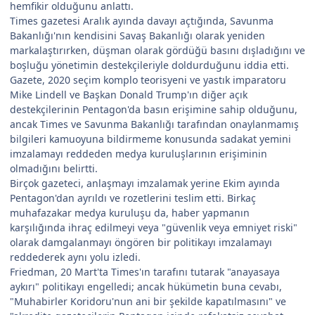
hemfikir olduğunu anlattı.
Times gazetesi Aralık ayında davayı açtığında, Savunma
Bakanlığı'nın kendisini Savaş Bakanlığı olarak yeniden
markalaştırırken, düşman olarak gördüğü basını dışladığını ve
boşluğu yönetimin destekçileriyle doldurduğunu iddia etti.
Gazete, 2020 seçim komplo teorisyeni ve yastık imparatoru
Mike Lindell ve Başkan Donald Trump'ın diğer açık
destekçilerinin Pentagon'da basın erişimine sahip olduğunu,
ancak Times ve Savunma Bakanlığı tarafından onaylanmamış
bilgileri kamuoyuna bildirmeme konusunda sadakat yemini
imzalamayı reddeden medya kuruluşlarının erişiminin
olmadığını belirtti.
Birçok gazeteci, anlaşmayı imzalamak yerine Ekim ayında
Pentagon'dan ayrıldı ve rozetlerini teslim etti. Birkaç
muhafazakar medya kuruluşu da, haber yapmanın
karşılığında ihraç edilmeyi veya "güvenlik veya emniyet riski"
olarak damgalanmayı öngören bir politikayı imzalamayı
reddederek aynı yolu izledi.
Friedman, 20 Mart'ta Times'ın tarafını tutarak "anayasaya
aykırı" politikayı engelledi; ancak hükümetin buna cevabı,
"Muhabirler Koridoru'nun ani bir şekilde kapatılmasını" ve