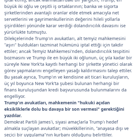
büyük iki oğlu ve çeşitli iş ortaklarının; banka ve sigorta
şirketlerinden avantajlı oranlar elde etmek amacıyla net
servetlerini ve gayrimenkullerinin değerini hileli yollarla
şişirdikleri yönünde karar verdiği dolandırıcılık davasını ise
yürürlükte tutmuştu.
Dilekçelerinde Trump'ın avukatları, alt temyiz mahkemesini
"aşırı" buldukları tazminat hükmünü iptal ettiği için takdir
ettiler; ancak Temyiz Mahkemesi'nden, dolandırıcılık tespitini
bozmasını ve Trump ile en büyük iki oğlunun, üç yıla kadar bir
süreyle New York'ta kayıtlı herhangi bir şirkette yönetici olarak
görev yapmalarını engelleyen yasağı kaldırmasını talep ettiler.
Bu yasak ayrıca, Trump'ın ve kendisine ait ticari kuruluşların,
üç yıl boyunca New York'ta şubesi bulunan herhangi bir
finans kuruluşundan kredi başvurusunda bulunmalarını da
engelliyor.
Trump'ın avukatları, mahkemenin "hukuki açıdan
eksikliklerle dolu bu davaya bir son vermesi" gerektiğini
yazdılar.
Demokrat Partili James'i, siyasi amaçlarla Trump'ı hedef
almakla suçlayan avukatlar; müvekkillerinin, "anayasa dışı ve
seçici bir uygulama"nın kurbanı olduğunu belirttiler.