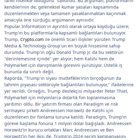
farklı nitelikte olduğunu" savundu. Bu argüman, platformların
kendilerinin de; geleneksel kumar yasaları kapsamında
düzenlenmekten veya tamamen yasaklanmaktan kaçınmak
amacıyla öne sürdüğü argümanın aynısıdır.
Popular Information'ın ayrıntılı olarak ortaya koyduğu üzere;
Trump'ın bu platformlarla kapsamlı bağlantıları bulunuyor.
Trump,
Crypto.com
ile önemli ticari ilişkiler yürüten Trump
Media & Technology Group'un en büyük hissesine sahip
durumda. Trump'ın oğlu Donald Trump Jr. da bu sektörün
"derinlemesine içinde" yer alıyor; hem Kalshi hem de
Polymarket için danışmanlık görevini yürütüyor. Üstelik iş
bununla da sınırlı değil.
Raporda, "Trump'ın siyasi müttefiklerinin birçoğunun da
tahmin piyasası sektörüyle bağlantıları bulunuyor," ifadelerine
yer verildi. Örneğin, Trump destekçisi milyarder Peter Thiel,
Polymarket için milyonlarca dolarlık fon toplanmasına
yardımcı oldu. Bir yatırım firması olan Paradigm ve risk
sermayesi şirketi Andreessen Horowitz de Kalshi için
düzenlenen bir fonlama turuna katıldı. Paradigm, Trump’ın
göreve başlama fonuna 1 milyon dolar bağışladı. Andreessen
Horowitz’in kurucu ortakları Marc Andreessen ve Ben
Horowitz’in her ikisi de, Trump’ın 2024 seçim kampanyasını