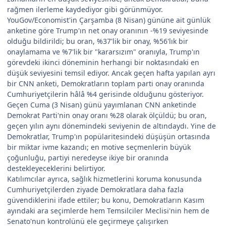
rağmen ilerleme kaydediyor gibi görünmüyor.
YouGov/Economist'in Çarşamba (8 Nisan) gününe ait günlük
anketine göre Trump'ın net onay oranının -%19 seviyesinde
olduğu bildirildi; bu oran, %37'lik bir onay, %56'lık bir
onaylamama ve %7'lik bir "kararsızım" oranıyla, Trump'ın
görevdeki ikinci döneminin herhangi bir noktasındaki en
düşük seviyesini temsil ediyor. Ancak geçen hafta yapılan ayrı
bir CNN anketi, Demokratların toplam parti onay oranında
Cumhuriyetçilerin hâlâ %4 gerisinde olduğunu gösteriyor.
Geçen Cuma (3 Nisan) günü yayımlanan CNN anketinde
Demokrat Parti'nin onay oranı %28 olarak ölçüldü; bu oran,
geçen yılın aynı dönemindeki seviyenin de altındaydı. Yine de
Demokratlar, Trump'ın popülaritesindeki düşüşün ortasında
bir miktar ivme kazandı; en motive seçmenlerin büyük
çoğunluğu, partiyi neredeyse ikiye bir oranında
destekleyeceklerini belirtiyor.
Katılımcılar ayrıca, sağlık hizmetlerini koruma konusunda
Cumhuriyetçilerden ziyade Demokratlara daha fazla
güvendiklerini ifade ettiler; bu konu, Demokratların Kasım
ayındaki ara seçimlerde hem Temsilciler Meclisi'nin hem de
Senato'nun kontrolünü ele geçirmeye çalışırken