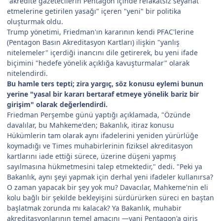
"akredite gazetecilerin Pentagon içinde refakatsiz seyahat
etmelerine getirilen yasağı" içeren "yeni" bir politika
oluşturmak oldu.
Trump yönetimi, Friedman'ın kararının kendi PFAC'lerine
(Pentagon Basın Akreditasyon Kartları) ilişkin "yanlış
nitelemeler" içerdiği inancını dile getirerek, bu yeni ifade
biçimini "hedefe yönelik açıklığa kavuşturmalar" olarak
nitelendirdi.
Bu hamle ters tepti; zira yargıç, söz konusu eylemi bunun
yerine "yasal bir kararı bertaraf etmeye yönelik bariz bir
girişim" olarak değerlendirdi.
Friedman Perşembe günü yaptığı açıklamada, "Özünde
davalılar, bu Mahkeme'den; Bakanlık, itiraz konusu
Hükümlerin tam olarak aynı ifadelerini yeniden yürürlüğe
koymadığı ve Times muhabirlerinin fiziksel akreditasyon
kartlarını iade ettiği sürece, üzerine düşeni yapmış
sayılmasına hükmetmesini talep etmektedir," dedi. "Peki ya
Bakanlık, aynı şeyi yapmak için derhal yeni ifadeler kullanırsa?
O zaman yapacak bir şey yok mu? Davacılar, Mahkeme'nin eli
kolu bağlı bir şekilde bekleyişini sürdürürken süreci en baştan
başlatmak zorunda mı kalacak? Ya Bakanlık, muhabir
akreditasyonlarının temel amacını —yani Pentagon'a giriş