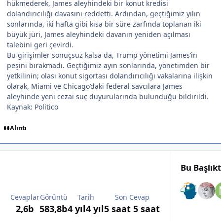
hükmederek, James aleyhindeki bir konut kredisi
dolandırıcılığı davasını reddetti. Ardından, geçtiğimiz yılın
sonlarında, iki hafta gibi kısa bir süre zarfında toplanan iki
büyük jüri, James aleyhindeki davanın yeniden açılması
talebini geri çevirdi.
Bu girişimler sonuçsuz kalsa da, Trump yönetimi James’in
peşini bırakmadı. Geçtiğimiz ayın sonlarında, yönetimden bir
yetkilinin; olası konut sigortası dolandırıcılığı vakalarına ilişkin
olarak, Miami ve Chicago’daki federal savcılara James
aleyhinde yeni cezai suç duyurularında bulunduğu bildirildi.
Kaynak: Politico
Alıntı
Bu Başlık
Cevaplar
Görüntü
Tarih
Son Cevap
2,6b
583,8b
4 yıl
4 yıl
5 saat
5 saat