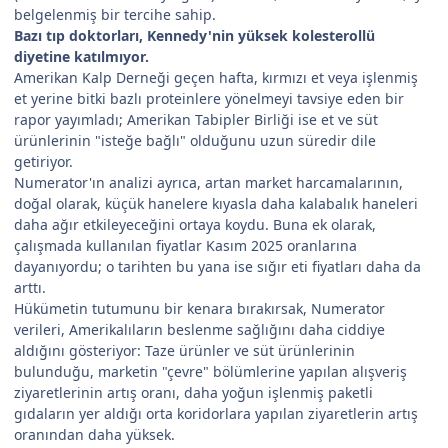
belgelenmiş bir tercihe sahip.
Bazı tıp doktorları, Kennedy'nin yüksek kolesterollü
diyetine katılmıyor.
Amerikan Kalp Derneği geçen hafta, kırmızı et veya işlenmiş
et yerine bitki bazlı proteinlere yönelmeyi tavsiye eden bir
rapor yayımladı; Amerikan Tabipler Birliği ise et ve süt
ürünlerinin "isteğe bağlı" olduğunu uzun süredir dile
getiriyor.
Numerator'ın analizi ayrıca, artan market harcamalarının,
doğal olarak, küçük hanelere kıyasla daha kalabalık haneleri
daha ağır etkileyeceğini ortaya koydu. Buna ek olarak,
çalışmada kullanılan fiyatlar Kasım 2025 oranlarına
dayanıyordu; o tarihten bu yana ise sığır eti fiyatları daha da
arttı.
Hükümetin tutumunu bir kenara bırakırsak, Numerator
verileri, Amerikalıların beslenme sağlığını daha ciddiye
aldığını gösteriyor: Taze ürünler ve süt ürünlerinin
bulunduğu, marketin "çevre" bölümlerine yapılan alışveriş
ziyaretlerinin artış oranı, daha yoğun işlenmiş paketli
gıdaların yer aldığı orta koridorlara yapılan ziyaretlerin artış
oranından daha yüksek.