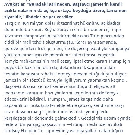
Avukatlar, "Buradaki asıl neden, Başsavcı James'in kendi
açıklamalarının da açıkça ortaya koyduğu üzere, tamamen
siyasidir," ifadelerine yer verdiler.
Yargıcın 464 milyon dolarlık tazminat hükmünü açıkladığı
dönemde bu karar; Beyaz Saray'ı ikinci bir dönem için geri
kazanma kampanyasını sürdürmekte olan Trump açısından
ciddi bir mali tehdit oluşturmuştu. Karar aynı zamanda,
göreve gelirken Trump'ın peşine düşeceği vaadiyle kampanya
yürüten James için de önemli bir zaferi temsil ediyordu.
Temyiz mahkemesinin mali cezayı iptal etme kararı Trump için
büyük bir kazanım olsa da, dolandırıcılık yaptığına dair
tespitin kendisini rahatsız etmeye devam ettiği düşünülüyor.
James'in bir sözcüsü konuyla ilgili yorum yapmaktan kaçındı.
Başsavcılık ofisi ise mahkemeye sunduğu dilekçede, alt
mahkeme kararının bazı yönlerini kendilerinin de temyiz
edeceklerini bildirdi. Trump’ın, James karşısında daha
kapsamlı bir hukuki zafer elde etme çabası; kendisine karşı
cezai dava açma girişimlerinde üst üste yenilgilerle
karşılaştığı bir dönemde gelmektedir. Geçtiğimiz Kasım ayında
federal bir yargıç, başsavcının —Trump’ın eski özel avukatı
Lindsey Halligan’ın— görevine yasa dışı yollarla atandığına