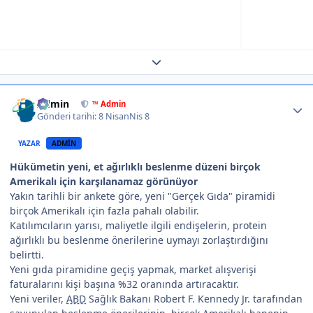
Expand topic overview
Author stats
Admin
™ Admin
Gönderi tarihi:
8 Nisan
Nis 8
YAZAR
ADMIN
Hükümetin yeni, et ağırlıklı beslenme düzeni birçok
Amerikalı için karşılanamaz görünüyor
Yakın tarihli bir ankete göre, yeni "Gerçek Gıda" piramidi
birçok Amerikalı için fazla pahalı olabilir.
Katılımcıların yarısı, maliyetle ilgili endişelerin, protein
ağırlıklı bu beslenme önerilerine uymayı zorlaştırdığını
belirtti.
Yeni gıda piramidine geçiş yapmak, market alışverişi
faturalarını kişi başına %32 oranında artıracaktır.
Yeni veriler,
ABD
Sağlık Bakanı Robert F. Kennedy Jr. tarafından