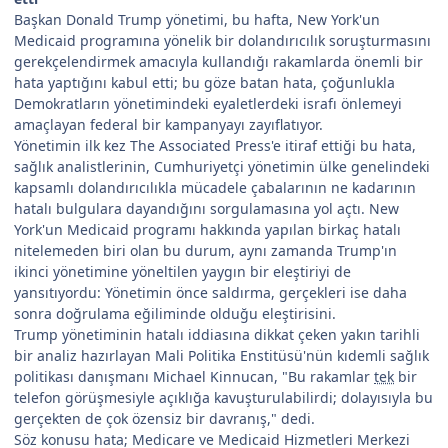
Başkan Donald Trump yönetimi, bu hafta, New York'un
Medicaid programına yönelik bir dolandırıcılık soruşturmasını
gerekçelendirmek amacıyla kullandığı rakamlarda önemli bir
hata yaptığını kabul etti; bu göze batan hata, çoğunlukla
Demokratların yönetimindeki eyaletlerdeki israfı önlemeyi
amaçlayan federal bir kampanyayı zayıflatıyor.
Yönetimin ilk kez The Associated Press'e itiraf ettiği bu hata,
sağlık analistlerinin, Cumhuriyetçi yönetimin ülke genelindeki
kapsamlı dolandırıcılıkla mücadele çabalarının ne kadarının
hatalı bulgulara dayandığını sorgulamasına yol açtı. New
York'un Medicaid programı hakkında yapılan birkaç hatalı
nitelemeden biri olan bu durum, aynı zamanda Trump'ın
ikinci yönetimine yöneltilen yaygın bir eleştiriyi de
yansıtıyordu: Yönetimin önce saldırma, gerçekleri ise daha
sonra doğrulama eğiliminde olduğu eleştirisini.
Trump yönetiminin hatalı iddiasına dikkat çeken yakın tarihli
bir analiz hazırlayan Mali Politika Enstitüsü'nün kıdemli sağlık
politikası danışmanı Michael Kinnucan, "Bu rakamlar
tek
bir
telefon görüşmesiyle açıklığa kavuşturulabilirdi; dolayısıyla bu
gerçekten de çok özensiz bir davranış," dedi.
Söz konusu hata; Medicare ve Medicaid Hizmetleri Merkezi