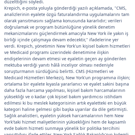
düzelttiğini söyledi.
Krepich, e-posta yoluyla gönderdiği yazılı açıklamada, "CMS,
analizlerinin eyalete özgü faturalandırma uygulamalarını tam
olarak yansıtmasını sağlama konusunda kararlıdır; verileri
doğrulamak ve program bütünlüğüne yönelik denetim
mekanizmalarını güçlendirmek amacıyla New York ile yakın iş
birliği içinde çalışmaya devam edecektir," ifadelerine yer
verdi. Krepich, yönetimin New York'un kişisel bakım hizmetleri
ve Medicaid programı üzerindeki denetimine ilişkin
endişelerinin devam etmesi ve eyaletin geçen ay gönderilen
mektuba verdiği yanıtı hâlâ inceliyor olması nedeniyle
soruşturmanın sürdüğünü belirtti. CMS (Hizmetleri ve
Medicaid Hizmetleri Merkezi), New York'un programına ilişkin;
ortalama bir eyalete kıyasla yararlanıcı ve eyalet sakini başına
daha fazla harcama yapılması, kişisel bakım harcamalarının
yüksekliği ve o kadar çok kişisel bakım yardımcısı istihdam
edilmesi ki bu meslek kategorisinin artık eyaletteki en büyük
kategori haline gelmesi gibi başka uyarılar da dile getirmişti.
Sağlık analistleri, eyaletin yüksek harcamalarının hem New
York'taki hizmet maliyetlerinin yüksekliğini hem de kapsamlı
evde bakım hizmeti sunmaya yönelik bir politika tercihini
yansıttığını ifade ettiler. New York Sağlık Bakanlığı'nın kıdemli