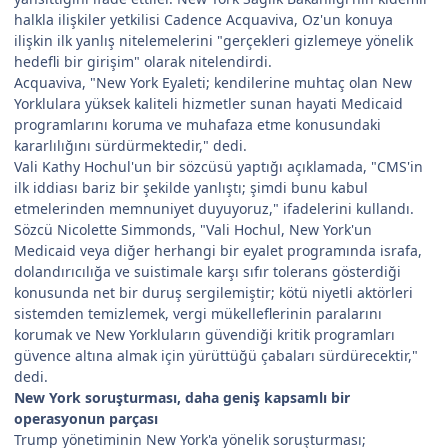
halkla ilişkiler yetkilisi Cadence Acquaviva, Oz'un konuya
ilişkin ilk yanlış nitelemelerini "gerçekleri gizlemeye yönelik
hedefli bir girişim" olarak nitelendirdi.
Acquaviva, "New York Eyaleti; kendilerine muhtaç olan New
Yorklulara yüksek kaliteli hizmetler sunan hayati Medicaid
programlarını koruma ve muhafaza etme konusundaki
kararlılığını sürdürmektedir," dedi.
Vali Kathy Hochul'un bir sözcüsü yaptığı açıklamada, "CMS'in
ilk iddiası bariz bir şekilde yanlıştı; şimdi bunu kabul
etmelerinden memnuniyet duyuyoruz," ifadelerini kullandı.
Sözcü Nicolette Simmonds, "Vali Hochul, New York'un
Medicaid veya diğer herhangi bir eyalet programında israfa,
dolandırıcılığa ve suistimale karşı sıfır tolerans gösterdiği
konusunda net bir duruş sergilemiştir; kötü niyetli aktörleri
sistemden temizlemek, vergi mükelleflerinin paralarını
korumak ve New Yorkluların güvendiği kritik programları
güvence altına almak için yürüttüğü çabaları sürdürecektir,"
dedi.
New York soruşturması, daha geniş kapsamlı bir
operasyonun parçası
Trump yönetiminin New York'a yönelik soruşturması;