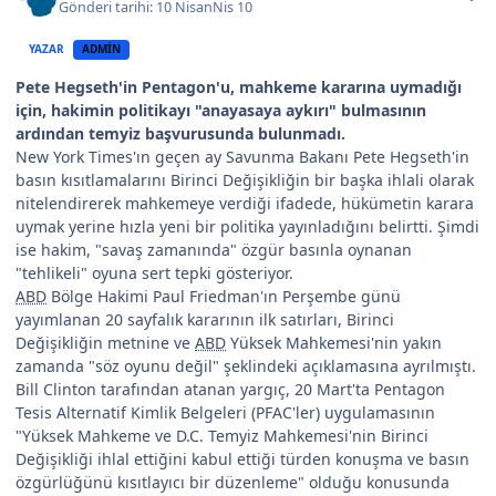
Gönderi tarihi:
10 Nisan
Nis 10
YAZAR
ADMIN
Pete Hegseth'in Pentagon'u, mahkeme kararına uymadığı
için, hakimin politikayı "anayasaya aykırı" bulmasının
ardından temyiz başvurusunda bulunmadı.
New York Times'ın geçen ay Savunma Bakanı Pete Hegseth'in
basın kısıtlamalarını Birinci Değişikliğin bir başka ihlali olarak
nitelendirerek mahkemeye verdiği ifadede, hükümetin karara
uymak yerine hızla yeni bir politika yayınladığını belirtti. Şimdi
ise hakim, "savaş zamanında" özgür basınla oynanan
"tehlikeli" oyuna sert tepki gösteriyor.
ABD
Bölge Hakimi Paul Friedman'ın Perşembe günü
yayımlanan 20 sayfalık kararının ilk satırları, Birinci
Değişikliğin metnine ve
ABD
Yüksek Mahkemesi'nin yakın
zamanda "söz oyunu değil" şeklindeki açıklamasına ayrılmıştı.
Bill Clinton tarafından atanan yargıç, 20 Mart'ta Pentagon
Tesis Alternatif Kimlik Belgeleri (PFAC'ler) uygulamasının
"Yüksek Mahkeme ve D.C. Temyiz Mahkemesi'nin Birinci
Değişikliği ihlal ettiğini kabul ettiği türden konuşma ve basın
özgürlüğünü kısıtlayıcı bir düzenleme" olduğu konusunda