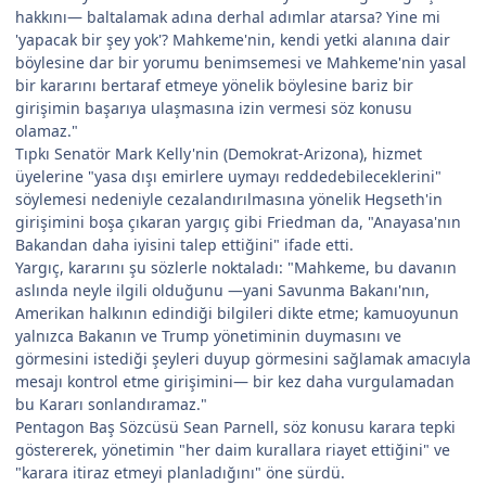
hakkını— baltalamak adına derhal adımlar atarsa? Yine mi
'yapacak bir şey yok'? Mahkeme'nin, kendi yetki alanına dair
böylesine dar bir yorumu benimsemesi ve Mahkeme'nin yasal
bir kararını bertaraf etmeye yönelik böylesine bariz bir
girişimin başarıya ulaşmasına izin vermesi söz konusu
olamaz."
Tıpkı Senatör Mark Kelly'nin (Demokrat-Arizona), hizmet
üyelerine "yasa dışı emirlere uymayı reddedebileceklerini"
söylemesi nedeniyle cezalandırılmasına yönelik Hegseth'in
girişimini boşa çıkaran yargıç gibi Friedman da, "Anayasa'nın
Bakandan daha iyisini talep ettiğini" ifade etti.
Yargıç, kararını şu sözlerle noktaladı: "Mahkeme, bu davanın
aslında neyle ilgili olduğunu —yani Savunma Bakanı'nın,
Amerikan halkının edindiği bilgileri dikte etme; kamuoyunun
yalnızca Bakanın ve Trump yönetiminin duymasını ve
görmesini istediği şeyleri duyup görmesini sağlamak amacıyla
mesajı kontrol etme girişimini— bir kez daha vurgulamadan
bu Kararı sonlandıramaz."
Pentagon Baş Sözcüsü Sean Parnell, söz konusu karara tepki
göstererek, yönetimin "her daim kurallara riayet ettiğini" ve
"karara itiraz etmeyi planladığını" öne sürdü.