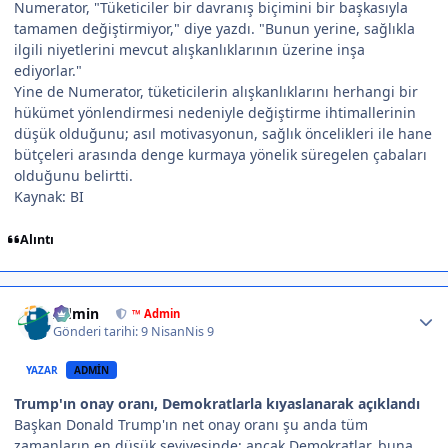
Numerator, "Tüketiciler bir davranış biçimini bir başkasıyla
tamamen değiştirmiyor," diye yazdı. "Bunun yerine, sağlıkla
ilgili niyetlerini mevcut alışkanlıklarının üzerine inşa
ediyorlar."
Yine de Numerator, tüketicilerin alışkanlıklarını herhangi bir
hükümet yönlendirmesi nedeniyle değiştirme ihtimallerinin
düşük olduğunu; asıl motivasyonun, sağlık öncelikleri ile hane
bütçeleri arasında denge kurmaya yönelik süregelen çabaları
olduğunu belirtti.
Kaynak: BI
Alıntı
Author stats
Admin
™ Admin
Gönderi tarihi:
9 Nisan
Nis 9
YAZAR
ADMIN
Trump'ın onay oranı, Demokratlarla kıyaslanarak açıklandı
Başkan Donald Trump'ın net onay oranı şu anda tüm
zamanların en düşük seviyesinde; ancak Demokratlar, buna