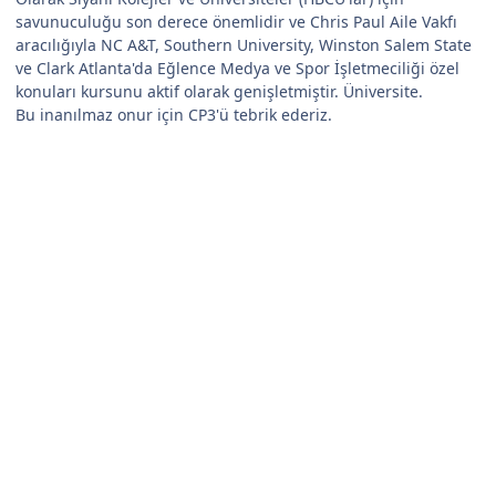
savunuculuğu son derece önemlidir ve Chris Paul Aile Vakfı
aracılığıyla NC A&T, Southern University, Winston Salem State
ve Clark Atlanta'da Eğlence Medya ve Spor İşletmeciliği özel
konuları kursunu aktif olarak genişletmiştir. Üniversite.
Bu inanılmaz onur için CP3'ü tebrik ederiz.