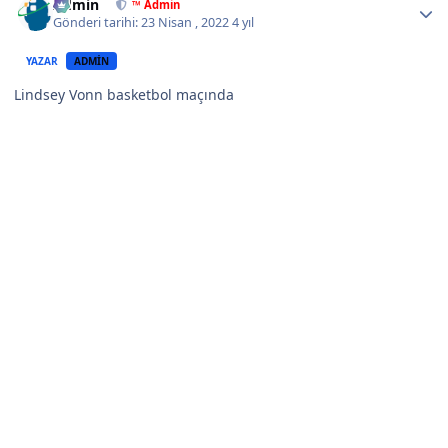
Admin
™ Admin
Gönderi tarihi:
23 Nisan , 2022
4 yıl
YAZAR
ADMIN
Lindsey Vonn basketbol maçında