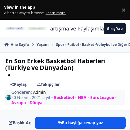
İçeriğe atla
View in the app
×
Di
A better way to browse.
Learn more
.
Tartışma ve Paylaşımların Merkez
Giriş Yap
Ana Sayfa
Yaşam
Spor - Futbol - Basket -Voleybol ve Diğer 
En Son Erkek Basketbol Haberleri
(Türkiye ve Dünyadan)
Paylaş
Takipçiler
Gönderen:
Admin
20 Nisan , 2021
5 yıl
-
Basketbol - NBA - EuroLeague -
Avrupa - Dünya
Başlık Aç
Bu başlığa cevap yaz