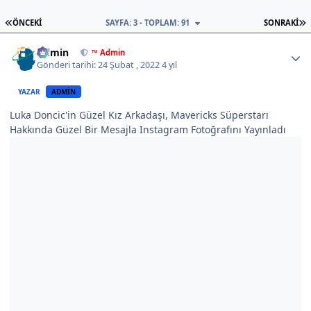
İLK SAYFA
S
ÖNCEKI
SAYFA: 3 - TOPLAM: 91
SONRAKI
Author stats
Admin
™ Admin
Gönderi tarihi:
24 Şubat , 2022
4 yıl
YAZAR
ADMIN
Luka Doncic'in Güzel Kız Arkadaşı, Mavericks Süperstarı
Hakkında Güzel Bir Mesajla Instagram Fotoğrafını Yayınladı