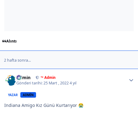
Alıntı
2 hafta sonra...
Author stats
Admin
™ Admin
Gönderi tarihi:
25 Mart , 2022
4 yıl
YAZAR
ADMIN
Indiana Amigo Kız Günü Kurtarıyor
😭