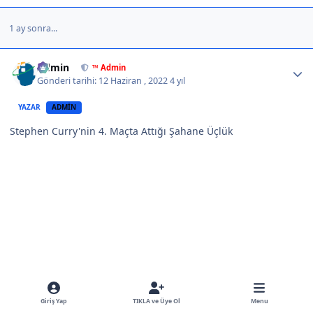
1 ay sonra...
Author stats
Admin
™ Admin
Gönderi tarihi:
12 Haziran , 2022
4 yıl
YAZAR
ADMIN
Stephen Curry'nin 4. Maçta Attığı Şahane Üçlük
Giriş Yap
TIKLA ve Üye Ol
Menu