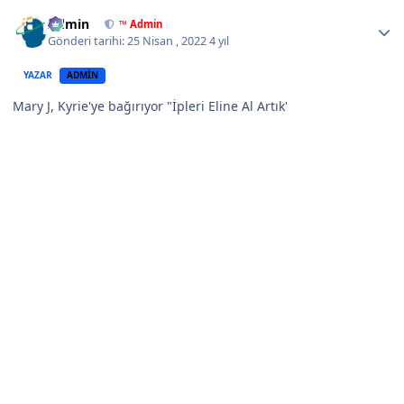
Author stats
Admin
™ Admin
Gönderi tarihi:
25 Nisan , 2022
4 yıl
YAZAR
ADMIN
Mary J, Kyrie'ye bağırıyor "İpleri Eline Al Artık'