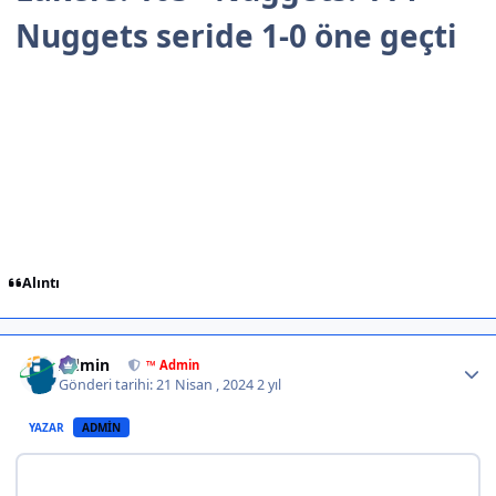
Nuggets seride 1-0 öne geçti
Alıntı
Author stats
Admin
™ Admin
Gönderi tarihi:
21 Nisan , 2024
2 yıl
YAZAR
ADMIN