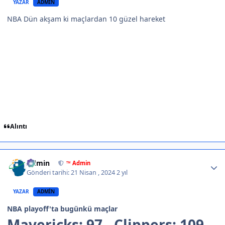
YAZAR
ADMIN
NBA Dün akşam ki maçlardan 10 güzel hareket
Alıntı
Author stats
Admin
™ Admin
Gönderi tarihi:
21 Nisan , 2024
2 yıl
YAZAR
ADMIN
NBA playoff'ta bugünkü maçlar
Mavericks: 97 - Clippers: 109 -