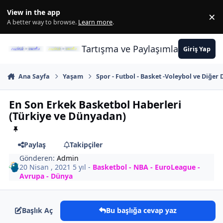
İçeriğe atla
View in the app
×
Di
A better way to browse.
Learn more
.
Tartışma ve Paylaşımların Merkez
Giriş Yap
Ana Sayfa
Yaşam
Spor - Futbol - Basket -Voleybol ve Diğer 
En Son Erkek Basketbol Haberleri
(Türkiye ve Dünyadan)
Paylaş
Takipçiler
Gönderen:
Admin
20 Nisan , 2021
5 yıl
-
Basketbol - NBA - EuroLeague -
Avrupa - Dünya
Başlık Aç
Bu başlığa cevap yaz