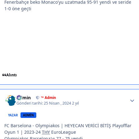
Fenerbahçe beko Monaco'yu uzatmada 95-91 yendi ve seride
1-0 öne geçti
Alıntı
Author stats
Admin
™ Admin
Gönderi tarihi:
25 Nisan , 2024
2 yıl
YAZAR
ADMIN
FC Barselona - Olympiakos | HEYECAN VERİCİ BİTİŞ Playofflar
Oyun 1 | 2023-24
THY
EuroLeague
Olympiakos Barselona'yı 77 - 75 yendi