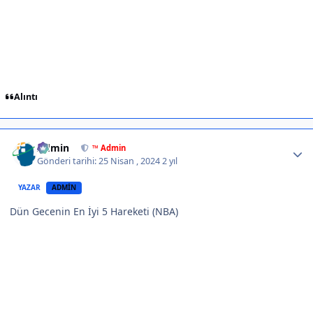
Alıntı
Author stats
Admin
™ Admin
Gönderi tarihi:
25 Nisan , 2024
2 yıl
YAZAR
ADMIN
Dün Gecenin En İyi 5 Hareketi (NBA)