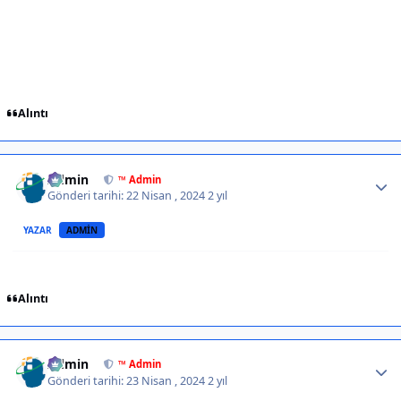
Alıntı
Author stats
Admin
™ Admin
Gönderi tarihi:
22 Nisan , 2024
2 yıl
YAZAR
ADMIN
Alıntı
Author stats
Admin
™ Admin
Gönderi tarihi:
23 Nisan , 2024
2 yıl