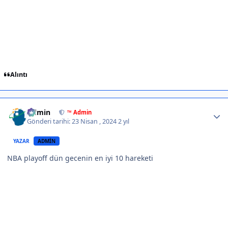
Alıntı
Author stats
Admin
™ Admin
Gönderi tarihi:
23 Nisan , 2024
2 yıl
YAZAR
ADMIN
NBA playoff dün gecenin en iyi 10 hareketi