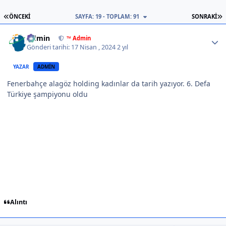
İLK SAYFA
S
ÖNCEKI
SAYFA: 19 - TOPLAM: 91
SONRAKI
Author stats
Admin
™ Admin
Gönderi tarihi:
17 Nisan , 2024
2 yıl
YAZAR
ADMIN
Fenerbahçe alagöz holding kadınlar da tarih yazıyor. 6. Defa
Türkiye şampiyonu oldu
Alıntı