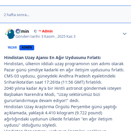
2 hafta sonra...
Author stats
Admin
™ Admin
Gönderi tarihi:
3 Kasım , 2025
Kas 3
YAZAR
ADMIN
Hindistan Uzay Ajansı En Ağır Uydusunu Fırlattı
Hindistan, ülkenin iddialı uzay programının son adımı olarak
Pazar günü şimdiye kadarki en ağır iletişim uydusunu fırlattı.
CMS-03 uydusu, güneydeki Andhra Pradesh eyaletindeki
Sriharikota'dan saat 17:26'da (11:56 GMT) fırlatıldı.
2040 yılına kadar Ay'a bir Hintli astronot göndermek isteyen
Başbakan Narendra Modi, "Uzay sektörümüz bizi
gururlandırmaya devam ediyor!" dedi.
Hindistan Uzay Araştırma Örgütü Perşembe günü yaptığı
açıklamada, yaklaşık 4.410 kilogram (9.722 pound)
ağırlığındaki uydunun ülkede fırlatılan "en ağır iletişim
uydusu" olduğunu söyledi.