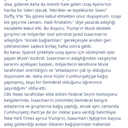
olsa, giderek daha da önemli hale gelen Uzay Ajansı'nın
harika bir lideri olacak. Tebrikler ve teşekkürler Sean!"
Duffy, X'te "Bu görevi kabul etmekten onur duyuyorum. Uzayı
ele geçirme zamanı. Hadi fırlatalım," diye yazarak adaylığı
nezaketle kabul etti. Bu duyuru, Trump'ın Musk destekli
girişimci ve milyarder özel astronot Jared Isaacman'ın
adaylığını "önceki bağlantıları" gerekçesiyle aniden geri
çekmesinden sadece birkaç hafta sonra geldi.
Bu karar, SpaceX şirketiyle uzay ajansı için sözleşmeli işler
yapan Musk'ı kızdırdı. Isaacman'ın adaylığından vazgeçme
kararını açıklayan başkan, milyarderin kendisine Musk
tarafından önerildiğini ve "arkadaşının çok iyi olduğunu
düşünsem de, daha önce hiçbir Cumhuriyetçiye bağış
yapmamış, koyu bir Demokrat olduğunu öğrenince
şaşırdığımı" iddia etti.
CBS News tarafından elde edilen Federal Seçim Komisyonu
belgelerinde, Isaacman'ın (resimde) Demokrat kongre
adaylarına ve gruplarına bağış yaptığı, ancak aynı zamanda
Cumhuriyetçi Parti'ye de bir miktar para verdiği belirtiliyor.
New York Times ayrıca Trump'ın, Isaacman'ı
NASA
'nın başına
aday gösterdiği andan itibaren bağışlarından haberdar