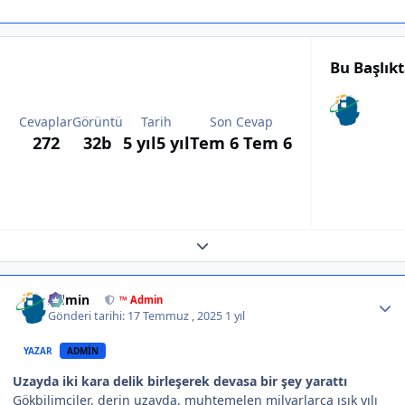
Bu Başlık
Cevaplar
Görüntü
Tarih
Son Cevap
272
32b
5 yıl
5 yıl
Tem 6
Tem 6
Expand topic overview
Author stats
Admin
™ Admin
Gönderi tarihi:
17 Temmuz , 2025
1 yıl
YAZAR
ADMIN
Uzayda iki kara delik birleşerek devasa bir şey yarattı
Gökbilimciler, derin uzayda, muhtemelen milyarlarca ışık yılı