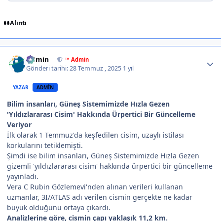
Alıntı
Author stats
Admin
™ Admin
Gönderi tarihi:
28 Temmuz , 2025
1 yıl
YAZAR
ADMIN
Bilim insanları, Güneş Sistemimizde Hızla Gezen
'Yıldızlararası Cisim' Hakkında Ürpertici Bir Güncelleme
Veriyor
İlk olarak 1 Temmuz'da keşfedilen cisim, uzaylı istilası
korkularını tetiklemişti.
Şimdi ise bilim insanları, Güneş Sistemimizde Hızla Gezen
gizemli 'yıldızlararası cisim' hakkında ürpertici bir güncelleme
yayınladı.
Vera C Rubin Gözlemevi'nden alınan verileri kullanan
uzmanlar, 3I/ATLAS adı verilen cismin gerçekte ne kadar
büyük olduğunu ortaya çıkardı.
Analizlerine göre, cismin çapı yaklaşık 11,2 km.