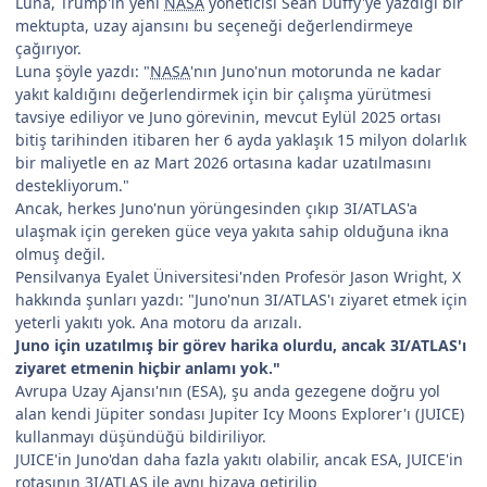
Luna, Trump'ın yeni
NASA
yöneticisi Sean Duffy'ye yazdığı bir
mektupta, uzay ajansını bu seçeneği değerlendirmeye
çağırıyor.
Luna şöyle yazdı: "
NASA
'nın Juno'nun motorunda ne kadar
yakıt kaldığını değerlendirmek için bir çalışma yürütmesi
tavsiye ediliyor ve Juno görevinin, mevcut Eylül 2025 ortası
bitiş tarihinden itibaren her 6 ayda yaklaşık 15 milyon dolarlık
bir maliyetle en az Mart 2026 ortasına kadar uzatılmasını
destekliyorum."
Ancak, herkes Juno'nun yörüngesinden çıkıp 3I/ATLAS'a
ulaşmak için gereken güce veya yakıta sahip olduğuna ikna
olmuş değil.
Pensilvanya Eyalet Üniversitesi'nden Profesör Jason Wright, X
hakkında şunları yazdı: "Juno'nun 3I/ATLAS'ı ziyaret etmek için
yeterli yakıtı yok. Ana motoru da arızalı.
Juno için uzatılmış bir görev harika olurdu, ancak 3I/ATLAS'ı
ziyaret etmenin hiçbir anlamı yok."
Avrupa Uzay Ajansı'nın (ESA), şu anda gezegene doğru yol
alan kendi Jüpiter sondası Jupiter Icy Moons Explorer'ı (JUICE)
kullanmayı düşündüğü bildiriliyor.
JUICE'in Juno'dan daha fazla yakıtı olabilir, ancak ESA, JUICE'in
rotasının 3I/ATLAS ile aynı hizaya getirilip