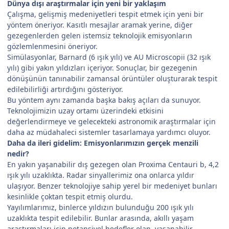
Dünya dışı araştırmalar için yeni bir yaklaşım
Çalışma, gelişmiş medeniyetleri tespit etmek için yeni bir
yöntem öneriyor. Kasıtlı mesajlar aramak yerine, diğer
gezegenlerden gelen istemsiz teknolojik emisyonların
gözlemlenmesini öneriyor.
Simülasyonlar, Barnard (6 ışık yılı) ve AU Microscopii (32 ışık
yılı) gibi yakın yıldızları içeriyor. Sonuçlar, bir gezegenin
dönüşünün tanınabilir zamansal örüntüler oluşturarak tespit
edilebilirliği artırdığını gösteriyor.
Bu yöntem aynı zamanda başka bakış açıları da sunuyor.
Teknolojimizin uzay ortamı üzerindeki etkisini
değerlendirmeye ve gelecekteki astronomik araştırmalar için
daha az müdahaleci sistemler tasarlamaya yardımcı oluyor.
Daha da ileri gidelim: Emisyonlarımızın gerçek menzili
nedir?
En yakın yaşanabilir dış gezegen olan Proxima Centauri b, 4,2
ışık yılı uzaklıkta. Radar sinyallerimiz ona onlarca yıldır
ulaşıyor. Benzer teknolojiye sahip yerel bir medeniyet bunları
kesinlikle çoktan tespit etmiş olurdu.
Yayılımlarımız, binlerce yıldızın bulunduğu 200 ışık yılı
uzaklıkta tespit edilebilir. Bunlar arasında, akıllı yaşam
araştırmaları için potansiyel hedefler olan, yaşanabilir