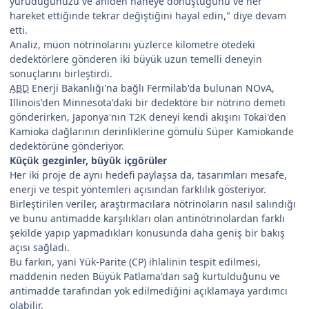
yürüdüğünüzü ve aniden naneye dönüştüğünü ve her
hareket ettiğinde tekrar değiştiğini hayal edin," diye devam
etti.
Analiz, müon nötrinolarını yüzlerce kilometre ötedeki
dedektörlere gönderen iki büyük uzun temelli deneyin
sonuçlarını birleştirdi.
ABD
Enerji Bakanlığı'na bağlı Fermilab'da bulunan NOvA,
Illinois'den Minnesota'daki bir dedektöre bir nötrino demeti
gönderirken, Japonya'nın T2K deneyi kendi akışını Tokai'den
Kamioka dağlarının derinliklerine gömülü Süper Kamiokande
dedektörüne gönderiyor.
Küçük gezginler, büyük içgörüler
Her iki proje de aynı hedefi paylaşsa da, tasarımları mesafe,
enerji ve tespit yöntemleri açısından farklılık gösteriyor.
Birleştirilen veriler, araştırmacılara nötrinoların nasıl salındığı
ve bunu antimadde karşılıkları olan antinötrinolardan farklı
şekilde yapıp yapmadıkları konusunda daha geniş bir bakış
açısı sağladı.
Bu farkın, yani Yük-Parite (CP) ihlalinin tespit edilmesi,
maddenin neden Büyük Patlama'dan sağ kurtulduğunu ve
antimadde tarafından yok edilmediğini açıklamaya yardımcı
olabilir.