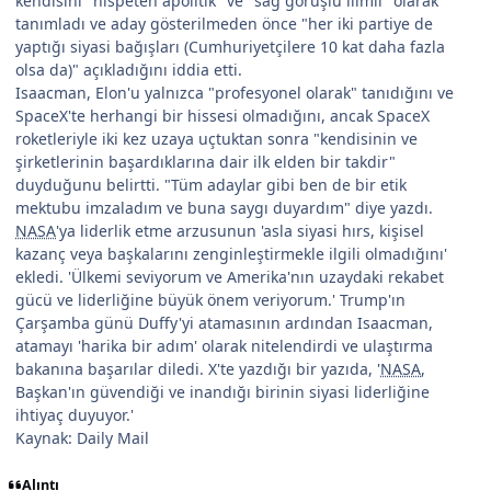
kendisini "nispeten apolitik" ve "sağ görüşlü ılımlı" olarak
tanımladı ve aday gösterilmeden önce "her iki partiye de
yaptığı siyasi bağışları (Cumhuriyetçilere 10 kat daha fazla
olsa da)" açıkladığını iddia etti.
Isaacman, Elon'u yalnızca "profesyonel olarak" tanıdığını ve
SpaceX'te herhangi bir hissesi olmadığını, ancak SpaceX
roketleriyle iki kez uzaya uçtuktan sonra "kendisinin ve
şirketlerinin başardıklarına dair ilk elden bir takdir"
duyduğunu belirtti. "Tüm adaylar gibi ben de bir etik
mektubu imzaladım ve buna saygı duyardım" diye yazdı.
NASA
'ya liderlik etme arzusunun 'asla siyasi hırs, kişisel
kazanç veya başkalarını zenginleştirmekle ilgili olmadığını'
ekledi. 'Ülkemi seviyorum ve Amerika'nın uzaydaki rekabet
gücü ve liderliğine büyük önem veriyorum.' Trump'ın
Çarşamba günü Duffy'yi atamasının ardından Isaacman,
atamayı 'harika bir adım' olarak nitelendirdi ve ulaştırma
bakanına başarılar diledi. X'te yazdığı bir yazıda, '
NASA
,
Başkan'ın güvendiği ve inandığı birinin siyasi liderliğine
ihtiyaç duyuyor.'
Kaynak: Daily Mail
Alıntı