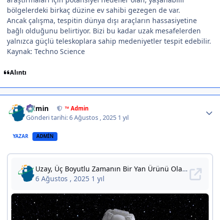
bölgelerdeki birkaç düzine ev sahibi gezegen de var.
Ancak çalışma, tespitin dünya dışı araçların hassasiyetine
bağlı olduğunu belirtiyor. Bizi bu kadar uzak mesafelerden
yalnızca güçlü teleskoplara sahip medeniyetler tespit edebilir.
Kaynak: Techno Science
Alıntı
Author stats
Admin
™ Admin
Gönderi tarihi:
6 Ağustos , 2025
1 yıl
YAZAR
ADMIN