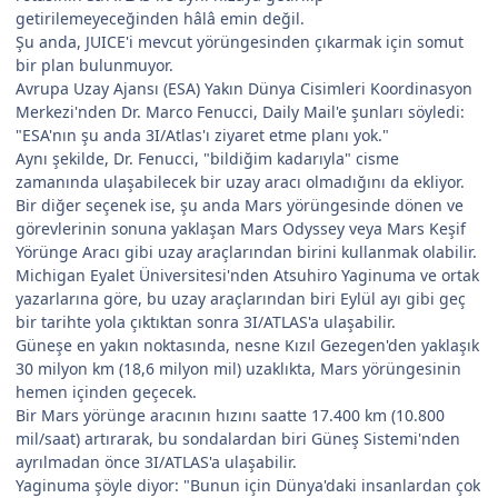
getirilemeyeceğinden hâlâ emin değil.
Şu anda, JUICE'i mevcut yörüngesinden çıkarmak için somut
bir plan bulunmuyor.
Avrupa Uzay Ajansı (ESA) Yakın Dünya Cisimleri Koordinasyon
Merkezi'nden Dr. Marco Fenucci, Daily Mail'e şunları söyledi:
"ESA'nın şu anda 3I/Atlas'ı ziyaret etme planı yok."
Aynı şekilde, Dr. Fenucci, "bildiğim kadarıyla" cisme
zamanında ulaşabilecek bir uzay aracı olmadığını da ekliyor.
Bir diğer seçenek ise, şu anda Mars yörüngesinde dönen ve
görevlerinin sonuna yaklaşan Mars Odyssey veya Mars Keşif
Yörünge Aracı gibi uzay araçlarından birini kullanmak olabilir.
Michigan Eyalet Üniversitesi'nden Atsuhiro Yaginuma ve ortak
yazarlarına göre, bu uzay araçlarından biri Eylül ayı gibi geç
bir tarihte yola çıktıktan sonra 3I/ATLAS'a ulaşabilir.
Güneşe en yakın noktasında, nesne Kızıl Gezegen'den yaklaşık
30 milyon km (18,6 milyon mil) uzaklıkta, Mars yörüngesinin
hemen içinden geçecek.
Bir Mars yörünge aracının hızını saatte 17.400 km (10.800
mil/saat) artırarak, bu sondalardan biri Güneş Sistemi'nden
ayrılmadan önce 3I/ATLAS'a ulaşabilir.
Yaginuma şöyle diyor: "Bunun için Dünya'daki insanlardan çok