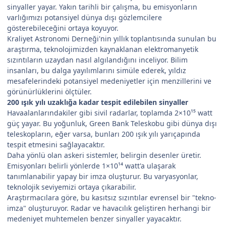
sinyaller yayar. Yakın tarihli bir çalışma, bu emisyonların
varlığımızı potansiyel dünya dışı gözlemcilere
gösterebileceğini ortaya koyuyor.
Kraliyet Astronomi Derneği'nin yıllık toplantısında sunulan bu
araştırma, teknolojimizden kaynaklanan elektromanyetik
sızıntıların uzaydan nasıl algılandığını inceliyor. Bilim
insanları, bu dalga yayılımlarını simüle ederek, yıldız
mesafelerindeki potansiyel medeniyetler için menzillerini ve
görünürlüklerini ölçtüler.
200 ışık yılı uzaklığa kadar tespit edilebilen sinyaller
Havaalanlarındakiler gibi sivil radarlar, toplamda 2×10¹⁵ watt
güç yayar. Bu yoğunluk, Green Bank Teleskobu gibi dünya dışı
teleskopların, eğer varsa, bunları 200 ışık yılı yarıçapında
tespit etmesini sağlayacaktır.
Daha yönlü olan askeri sistemler, belirgin desenler üretir.
Emisyonları belirli yönlerde 1×10¹⁴ watt'a ulaşarak
tanımlanabilir yapay bir imza oluşturur. Bu varyasyonlar,
teknolojik seviyemizi ortaya çıkarabilir.
Araştırmacılara göre, bu kasıtsız sızıntılar evrensel bir "tekno-
imza" oluşturuyor. Radar ve havacılık geliştiren herhangi bir
medeniyet muhtemelen benzer sinyaller yayacaktır.