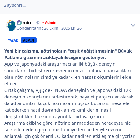
2 ay sonra...
Author stats
Admin
™ Admin
Gönderi tarihi:
26 Ekim , 2025
Eki 26
YAZAR
ADMIN
Yeni bir çalışma, nötrinoların "çeşit değiştirmesinin" Büyük
Patlama gizemini açıklayabileceğini gösteriyor.
ABD
ve Japonya'daki araştırmacılar, iki büyük deneyin
sonuçlarını birleştirerek evrenin en zor bulunan parçacıkları
olan nötrinoların şimdiye kadarki en hassas ölçümlerini elde
ettiler.
Ortak çalışma,
ABD
'deki NOvA deneyinin ve Japonya'daki T2K
deneyinin sonuçlarını birleştirerek, hayalet parçacıklar olarak
da adlandırılan küçük nötrinoların uçsuz bucaksız mesafeler
kat ederken nasıl davrandıkları ve kimliklerini nasıl
değiştirdikleri hakkında ayrıntılar ortaya çıkardı.
Araştırma ekibine göre, nötrinolar maddeden neredeyse hiç
fark edilmeden geçebilme kabiliyetleri nedeniyle evreni
anlamak için çok önemli. O kadar nadiren etkileşime giriyorlar