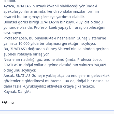
olabilir.
Ayrıca, 3I/ATLAS'ın uzaylı kökenli olabileceği yönündeki
spekülasyonlar arasında, kendi sondalarımızdan birinin
ziyareti bu tartışmayı çözmeye yardımcı olabilir.
Bilimsel görüş birliği 3I/ATLAS'ın bir kuyrukluyıldız olduğu
yönünde olsa da, Profesör Loeb yapay bir araç olabileceğini
savunuyor.
Profesör Loeb, bu büyüklükteki nesnelerin Güneş Sistemi'ne
yalnızca 10.000 yılda bir ulaşması gerektiğini söylüyor.
Bu, 3I/ATLAS'ı doğrudan Güneş Sistemi'nin kalbinden geçiren
şüpheli rotasıyla birleşiyor.
Nesnenin nadirliği göz önüne alındığında, Profesör Loeb,
3I/ATLAS'ın doğal yollarla gelme olasılığının yalnızca %0,005
olduğunu söylüyor.
Ancak, 3I/ATLAS Güneş'e yaklaştıkça bu endişelerin gelecekteki
gözlemlerle giderilmesi muhtemel. Bu da, doğal bir nesne ise
daha fazla kuyrukluyıldız aktivitesi ortaya çıkaracaktır.
Kaynak: DailyMail
Alıntı