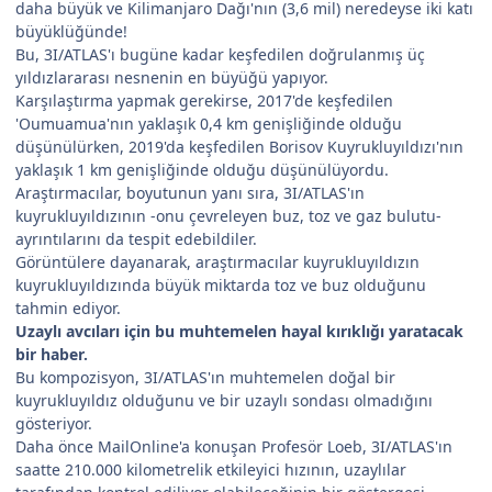
daha büyük ve Kilimanjaro Dağı'nın (3,6 mil) neredeyse iki katı
büyüklüğünde!
Bu, 3I/ATLAS'ı bugüne kadar keşfedilen doğrulanmış üç
yıldızlararası nesnenin en büyüğü yapıyor.
Karşılaştırma yapmak gerekirse, 2017'de keşfedilen
'Oumuamua'nın yaklaşık 0,4 km genişliğinde olduğu
düşünülürken, 2019'da keşfedilen Borisov Kuyrukluyıldızı'nın
yaklaşık 1 km genişliğinde olduğu düşünülüyordu.
Araştırmacılar, boyutunun yanı sıra, 3I/ATLAS'ın
kuyrukluyıldızının -onu çevreleyen buz, toz ve gaz bulutu-
ayrıntılarını da tespit edebildiler.
Görüntülere dayanarak, araştırmacılar kuyrukluyıldızın
kuyrukluyıldızında büyük miktarda toz ve buz olduğunu
tahmin ediyor.
Uzaylı avcıları için bu muhtemelen hayal kırıklığı yaratacak
bir haber.
Bu kompozisyon, 3I/ATLAS'ın muhtemelen doğal bir
kuyrukluyıldız olduğunu ve bir uzaylı sondası olmadığını
gösteriyor.
Daha önce MailOnline'a konuşan Profesör Loeb, 3I/ATLAS'ın
saatte 210.000 kilometrelik etkileyici hızının, uzaylılar