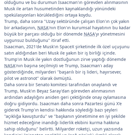
olduğunu ve bu durumun Isaacman'ın görevden alınmasının
Musk ile artan husumetinden kaynaklandığı yönündeki
spekülasyonları körüklediğini ortaya koydu.
Trump, daha sonra "Uzay sektöründe çalışan Elon'ın çok yakın
bir arkadaşının,
NASA
'nın Elon'ın kurumsal hayatının bu kadar
büyük bir parçası olduğu bir dönemde
NASA
'yı yönetmesini
uygunsuz bulduğunu" itiraf etti.
Isaacman, 2021'de Musk'ın SpaceX şirketinde ilk özel uçuşunu
satın aldığından beri Musk ile yakın bir iş birliği içinde.
Trump'ın Musk ile yakın dostluğunun zirve yaptığı dönemde
NASA
'nın başına seçilmişti ve Trump, Isaacman'ı aday
gösterdiğinde, milyarderi "başarılı bir iş lideri, hayırsever,
pilot ve astronot" olarak övmüştü.
Daha sonra bir Senato komitesi tarafından onaylandı ve
Trump, Musk'ın Beyaz Saray'dan görevden alınmasının
ardından adaylığını aniden geri çektiğinde onay oylamasına
doğru gidiyordu. Isaacman daha sonra Pazartesi günü X'e
giderek Trump'ın kendisi hakkında söylediği bazı şeyleri
"açıklığa kavuşturdu" ve "başkanın yönetimine en iyi şekilde
hizmet edeceğine inandığı liderlik ekibini kurma hakkına
sahip olduğunu" belirtti. Milyarder roketçi, uzun yazısında