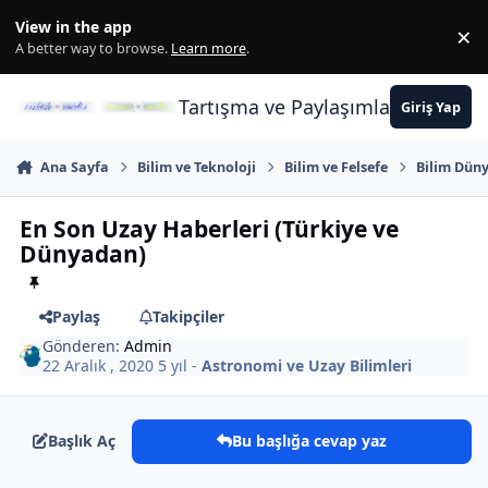
İçeriğe atla
View in the app
×
Di
A better way to browse.
Learn more
.
Tartışma ve Paylaşımların Merkez
Giriş Yap
Ana Sayfa
Bilim ve Teknoloji
Bilim ve Felsefe
Bilim Düny
En Son Uzay Haberleri (Türkiye ve
Dünyadan)
Paylaş
Takipçiler
Gönderen:
Admin
22 Aralık , 2020
5 yıl
-
Astronomi ve Uzay Bilimleri
Başlık Aç
Bu başlığa cevap yaz