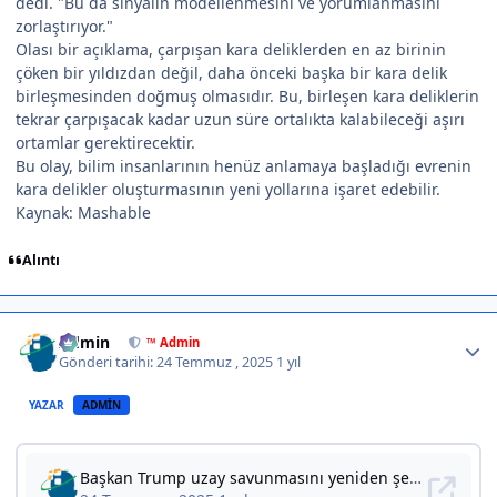
dedi. "Bu da sinyalin modellenmesini ve yorumlanmasını
zorlaştırıyor."
Olası bir açıklama, çarpışan kara deliklerden en az birinin
çöken bir yıldızdan değil, daha önceki başka bir kara delik
birleşmesinden doğmuş olmasıdır. Bu, birleşen kara deliklerin
tekrar çarpışacak kadar uzun süre ortalıkta kalabileceği aşırı
ortamlar gerektirecektir.
Bu olay, bilim insanlarının henüz anlamaya başladığı evrenin
kara delikler oluşturmasının yeni yollarına işaret edebilir.
Kaynak: Mashable
Alıntı
Author stats
Admin
™ Admin
Gönderi tarihi:
24 Temmuz , 2025
1 yıl
YAZAR
ADMIN