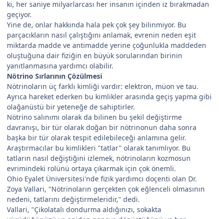
ki, her saniye milyarlarcası her insanın içinden iz bırakmadan
geçiyor.
Yine de, onlar hakkında hala pek çok şey bilinmiyor. Bu
parçacıkların nasıl çalıştığını anlamak, evrenin neden eşit
miktarda madde ve antimadde yerine çoğunlukla maddeden
oluştuğuna dair fiziğin en büyük sorularından birinin
yanıtlanmasına yardımcı olabilir.
Nötrino Sırlarının Çözülmesi
Nötrinoların üç farklı kimliği vardır: elektron, müon ve tau.
Ayrıca hareket ederken bu kimlikler arasında geçiş yapma gibi
olağanüstü bir yeteneğe de sahiptirler.
Nötrino salınımı olarak da bilinen bu şekil değiştirme
davranışı, bir tür olarak doğan bir nötrinonun daha sonra
başka bir tür olarak tespit edilebileceği anlamına gelir.
Araştırmacılar bu kimlikleri "tatlar" olarak tanımlıyor. Bu
tatların nasıl değiştiğini izlemek, nötrinoların kozmosun
evrimindeki rolünü ortaya çıkarmak için çok önemli.
Ohio Eyalet Üniversitesi'nde fizik yardımcı doçenti olan Dr.
Zoya Vallari, "Nötrinoların gerçekten çok eğlenceli olmasının
nedeni, tatlarını değiştirmeleridir," dedi.
Vallari, "Çikolatalı dondurma aldığınızı, sokakta