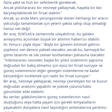
fazla yakıt ve hızlı bir seferberlik gerekecek.
Ancak yıldızlararası bir nesneye yaklaşmak, hayatta bir kez
karşılaşılabilecek bir fırsat olabilir."
Ancak, şu anda Mars yörüngesinde dönen herhangi bir aracın
yolculuğu tamamlamak için yeterli yakıta sahip olup olmadığı
henüz net değil.
Bir araç 3I/ATLAS'a zamanında ulaşabilirse, bu galaksi
anlayışımız açısından büyük bir atılımın habercisi olabilir.
Dr. Fenucci şöyle diyor: "Böyle bir görevin bilimsel getirisi
şüphesiz son derece yüksek olacaktır, ancak bu, karmaşık bir
görev tasarımı ve sıkı zaman kısıtlamaları pahasına olacaktır.
"Yıldızlararası nesneler, başka bir yıldız sisteminin yapısına
doğrudan bir bakış atmamız için eşsiz bir fırsat sunuyor ve
güneş sistemimizin diğer gezegen sistemlerine ne kadar
benzediğini incelemek için nadir bir fırsat sunuyor."
Bir araç, nesneye yaklaşarak, nesneyi çevreleyen toz ve buzun
doğrudan analizini yapabilir ve yüksek çözünürlüklü
görüntüler elde edebilir.
Bu veriler, gökbilimcilerin güneş sistemlerinin nasıl
oluştuğunu veya hatta yaşam için gerekli kimyasalların
yaşanabilir dünyalara nasıl taşındığını anlamalarına yardımcı