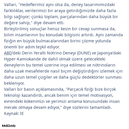
Vallari, "Hedeflerimiz aynı olsa da, deney tasarımımızdaki
farklılıklar, verilerimizi bir araya getirdiğimizde daha fazla
bilgi sağlıyor; çünkü toplam, parçalarından daha büyük bir
değere sahip," diye devam etti.
Birleştirilmiş sonuçlar henüz kesin bir cevap sunmasa da,
bilim insanlarının bu konudaki bilgisini artırdı. Aynı zamanda
fiziğin en büyük bulmacalarından birini çözme yolunda
önemli bir adım teşkil ediyor.
ABD
'deki Derin Yeraltı Nötrino Deneyi (DUNE) ve Japonya'daki
Hyper-Kamiokande de dahil olmak üzere gelecekteki
deneylerin bu temel üzerine inşa edilmesi ve nötrinoların
daha uzak mesafelerde nasıl biçim değiştirdiğini izlemek için
daha uzun temel çizgiler ve daha güçlü dedektörler sunması
bekleniyor.
Vallari bir basın açıklamasında, "Parçacık fiziği bize birçok
teknoloji kazandırdı, ancak benim için temel motivasyon,
evrendeki kökenimizi ve yerimizi anlama konusundaki insan
merakı olmaya devam ediyor," diye sözlerini tamamladı.
Kaynak: IE
Alıntı