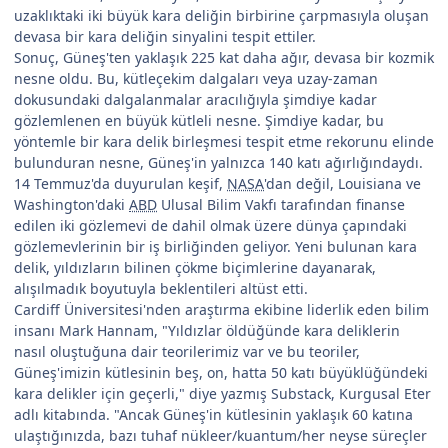
uzaklıktaki iki büyük kara deliğin birbirine çarpmasıyla oluşan
devasa bir kara deliğin sinyalini tespit ettiler.
Sonuç, Güneş'ten yaklaşık 225 kat daha ağır, devasa bir kozmik
nesne oldu. Bu, kütleçekim dalgaları veya uzay-zaman
dokusundaki dalgalanmalar aracılığıyla şimdiye kadar
gözlemlenen en büyük kütleli nesne. Şimdiye kadar, bu
yöntemle bir kara delik birleşmesi tespit etme rekorunu elinde
bulunduran nesne, Güneş'in yalnızca 140 katı ağırlığındaydı.
14 Temmuz'da duyurulan keşif,
NASA
'dan değil, Louisiana ve
Washington'daki
ABD
Ulusal Bilim Vakfı tarafından finanse
edilen iki gözlemevi de dahil olmak üzere dünya çapındaki
gözlemevlerinin bir iş birliğinden geliyor. Yeni bulunan kara
delik, yıldızların bilinen çökme biçimlerine dayanarak,
alışılmadık boyutuyla beklentileri altüst etti.
Cardiff Üniversitesi'nden araştırma ekibine liderlik eden bilim
insanı Mark Hannam, "Yıldızlar öldüğünde kara deliklerin
nasıl oluştuğuna dair teorilerimiz var ve bu teoriler,
Güneş'imizin kütlesinin beş, on, hatta 50 katı büyüklüğündeki
kara delikler için geçerli," diye yazmış Substack, Kurgusal Eter
adlı kitabında. "Ancak Güneş'in kütlesinin yaklaşık 60 katına
ulaştığınızda, bazı tuhaf nükleer/kuantum/her neyse süreçler