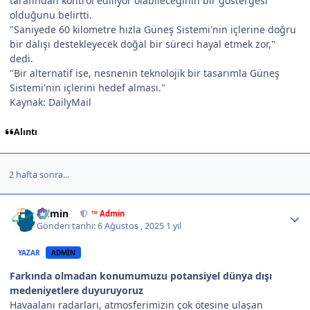
tarafından kontrol ediliyor olabileceğinin bir göstergesi
olduğunu belirtti.
"Saniyede 60 kilometre hızla Güneş Sistemi'nin içlerine doğru
bir dalışı destekleyecek doğal bir süreci hayal etmek zor,"
dedi.
"Bir alternatif ise, nesnenin teknolojik bir tasarımla Güneş
Sistemi'nin içlerini hedef alması."
Kaynak: DailyMail
Alıntı
2 hafta sonra...
Author stats
Admin
™ Admin
Gönderi tarihi:
6 Ağustos , 2025
1 yıl
YAZAR
ADMIN
Farkında olmadan konumumuzu potansiyel dünya dışı
medeniyetlere duyuruyoruz
Havaalanı radarları, atmosferimizin çok ötesine ulaşan