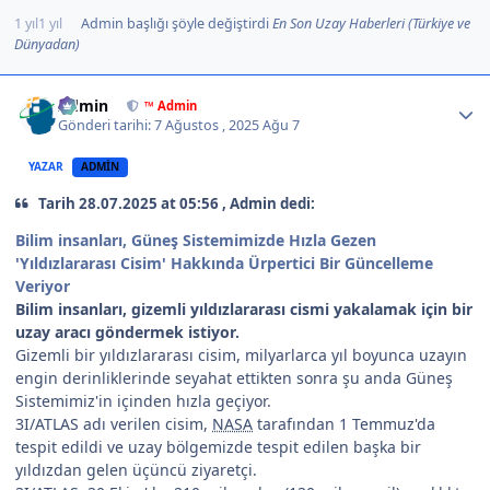
1 yıl
1 yıl
Admin
başlığı şöyle değiştirdi
En Son Uzay Haberleri (Türkiye ve
Dünyadan)
Author stats
Admin
™ Admin
Gönderi tarihi:
7 Ağustos , 2025
Ağu 7
YAZAR
ADMIN
Tarih 28.07.2025 at 05:56 , Admin dedi:
Bilim insanları, Güneş Sistemimizde Hızla Gezen
'Yıldızlararası Cisim' Hakkında Ürpertici Bir Güncelleme
Veriyor
Bilim insanları, gizemli yıldızlararası cismi yakalamak için bir
uzay aracı göndermek istiyor.
Gizemli bir yıldızlararası cisim, milyarlarca yıl boyunca uzayın
engin derinliklerinde seyahat ettikten sonra şu anda Güneş
Sistemimiz'in içinden hızla geçiyor.
3I/ATLAS adı verilen cisim,
NASA
tarafından 1 Temmuz'da
tespit edildi ve uzay bölgemizde tespit edilen başka bir
yıldızdan gelen üçüncü ziyaretçi.