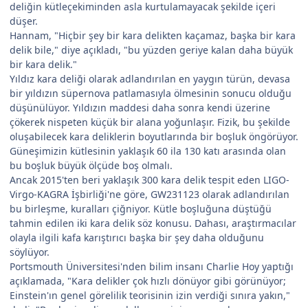
deliğin kütleçekiminden asla kurtulamayacak şekilde içeri
düşer.
Hannam, "Hiçbir şey bir kara delikten kaçamaz, başka bir kara
delik bile," diye açıkladı, "bu yüzden geriye kalan daha büyük
bir kara delik."
Yıldız kara deliği olarak adlandırılan en yaygın türün, devasa
bir yıldızın süpernova patlamasıyla ölmesinin sonucu olduğu
düşünülüyor. Yıldızın maddesi daha sonra kendi üzerine
çökerek nispeten küçük bir alana yoğunlaşır. Fizik, bu şekilde
oluşabilecek kara deliklerin boyutlarında bir boşluk öngörüyor.
Güneşimizin kütlesinin yaklaşık 60 ila 130 katı arasında olan
bu boşluk büyük ölçüde boş olmalı.
Ancak 2015'ten beri yaklaşık 300 kara delik tespit eden LIGO-
Virgo-KAGRA İşbirliği'ne göre, GW231123 olarak adlandırılan
bu birleşme, kuralları çiğniyor. Kütle boşluğuna düştüğü
tahmin edilen iki kara delik söz konusu. Dahası, araştırmacılar
olayla ilgili kafa karıştırıcı başka bir şey daha olduğunu
söylüyor.
Portsmouth Üniversitesi'nden bilim insanı Charlie Hoy yaptığı
açıklamada, "Kara delikler çok hızlı dönüyor gibi görünüyor;
Einstein'ın genel görelilik teorisinin izin verdiği sınıra yakın,"