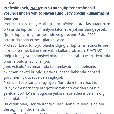
sürüyor.
Profesör Loeb,
NASA
'nın şu anda Jüpiter etrafındaki
yörüngesinden veri toplayan Juno uzay aracını kullanmasını
öneriyor.
Profesör Loeb, Daily Mail'e şunları söyledi: "3I/Atlas, Mart 2026
ortasında Jüpiter'in 54 milyon kilometre yakınından geçecek.
"Juno, Jüpiter'in yörüngesinde ve görevinin Eylül 2025
ortasında sona ermesi planlanıyordu."
Profesör Loeb, Juno'yu planlandığı gibi Jüpiter'in atmosferine
sokmak yerine, kalan tüm yakıtı kullanarak aracı 3I/ATLAS'a
doğru itmeyi ve potansiyel olarak gelecek yıl 14 Mart civarında
onunla buluşmayı öneriyor.
Juno yolculuğu zamanında tamamlayabilirse, gelişmiş
ekipman paketi bu yıldızlararası nesne hakkında benzeri
görülmemiş düzeyde veri sağlayabilir.
Profesör Loeb şunları söylüyor: "Juno'daki tüm cihazlar,
Dünya'daki herhangi bir gözlemevinden çok daha iyi bir
şekilde, 3I/ATLAS'ın doğasını yakın mesafeden incelemek için
kullanılabilir."
Bu cesur plan, Florida Kongre Üyesi Anna Paulina Luna'nın
desteğini şimdiden aldı.