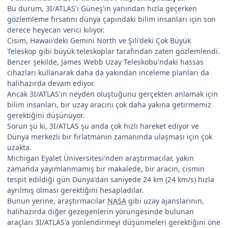
Bu durum, 3I/ATLAS'ı Güneş'in yanından hızla geçerken
gözlemleme fırsatını dünya çapındaki bilim insanları için son
derece heyecan verici kılıyor.
Cisim, Hawaii'deki Gemini North ve Şili'deki Çok Büyük
Teleskop gibi büyük teleskoplar tarafından zaten gözlemlendi.
Benzer şekilde, James Webb Uzay Teleskobu'ndaki hassas
cihazları kullanarak daha da yakından inceleme planları da
halihazırda devam ediyor.
Ancak 3I/ATLAS'ın neyden oluştuğunu gerçekten anlamak için
bilim insanları, bir uzay aracını çok daha yakına getirmemiz
gerektiğini düşünüyor.
Sorun şu ki, 3I/ATLAS şu anda çok hızlı hareket ediyor ve
Dünya merkezli bir fırlatmanın zamanında ulaşması için çok
uzakta.
Michigan Eyalet Üniversitesi'nden araştırmacılar, yakın
zamanda yayımlanmamış bir makalede, bir aracın, cismin
tespit edildiği gün Dünya'dan saniyede 24 km (24 km/s) hızla
ayrılmış olması gerektiğini hesapladılar.
Bunun yerine, araştırmacılar
NASA
gibi uzay ajanslarının,
halihazırda diğer gezegenlerin yörüngesinde bulunan
araçları 3I/ATLAS'a yönlendirmeyi düşünmeleri gerektiğini öne