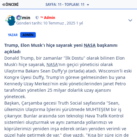
İLK SAYFA
ÖNCEKI
SAYFA: 11 - TOPLAM: 11
Author stats
Admin
™ Admin
Gönderi tarihi:
10 Temmuz , 2025
1 yıl
YAZAR
ADMIN
Trump, Elon Musk'ı hiçe sayarak yeni
NASA
başkanını
açıkladı
Donald Trump, bir zamanlar "İlk Dostu" olarak bilinen Elon
Musk'ı hiçe sayarak,
NASA
'nın geçici yöneticisi olarak
Ulaştırma Bakanı Sean Duffy'yi (ortada) atadı. Wisconsin'li eski
Kongre Üyesi Duffy, Trump'ın göreve gelmesinden bu yana
Kennedy Uzay Merkezi'nin eski yöneticilerinden Janet Petro
tarafından yönetilen 25 milyar dolarlık uzay ajansını
yönetecek.
Başkan, Çarşamba gecesi Truth Social sayfasında "Sean,
ülkemizin Ulaştırma İşlerini yürütmede MUHTEŞEM bir iş
çıkarıyor. Bunlar arasında son teknoloji Hava Trafik Kontrol
sistemleri oluşturmak ve aynı zamanda yollarımızı ve
köprülerimizi yeniden inşa ederek onları yeniden verimli ve
güzel hale getirmek de var." diye yazdı. "Kısa bir süre için de