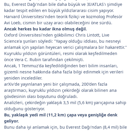
Bu, Everest Dağı'ndan bile daha büyük ve 3I/ATLAS'ı şimdiye
kadar tespit edilen en büyük yıldızlararası cisim yapıyor.
Harvard Üniversitesi'nden teorik fizikçi ve kozmolog Profesör
Avi Loeb, cismin bir uzay aracı olabileceğini öne sürdü.
Ancak herkes bu kadar ikna olmuş değil.
Oxford Üniversitesi'nden gökbilimci Chris Lintott, Live
Science'a şunları söyledi: "Yapay olduğu iddiası, bu nesneyi
anlamak için yapılan heyecan verici çalışmalara bir hakarettir."
Kuyruklu yıldızın görüntüleri, resmi olarak keşfedilmeden
önce Vera C. Rubin tarafından çekilmişti.
Ancak, 1 Temmuz'da keşfedildiğinden beri bilim insanları,
gizemli nesne hakkında daha fazla bilgi edinmek için verileri
yeniden incelediler.
arXiv'de yayınlanan yeni bir çalışmada, 200'den fazla
araştırmacı, kuyruklu yıldızın çekirdeği olarak bilinen ana
gövdesinin olası boyutunu doğruladı.
Analizleri, çekirdeğin yaklaşık 3,5 mil (5,6 km) yarıçapına sahip
olduğunu gösteriyor.
Bu, yaklaşık yedi mil (11,2 km) çapa veya genişliğe denk
geliyor.
Bunu daha iyi anlamak için, bu Everest Dağı'ndan (8,4 mil) bile