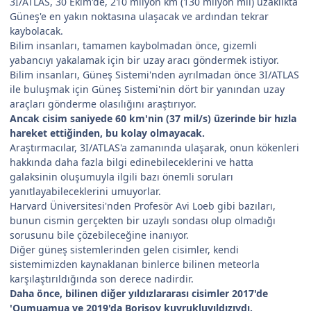
3I/ATLAS, 30 Ekim'de, 210 milyon km (130 milyon mil) uzaklıkta
Güneş'e en yakın noktasına ulaşacak ve ardından tekrar
kaybolacak.
Bilim insanları, tamamen kaybolmadan önce, gizemli
yabancıyı yakalamak için bir uzay aracı göndermek istiyor.
Bilim insanları, Güneş Sistemi'nden ayrılmadan önce 3I/ATLAS
ile buluşmak için Güneş Sistemi'nin dört bir yanından uzay
araçları gönderme olasılığını araştırıyor.
Ancak cisim saniyede 60 km'nin (37 mil/s) üzerinde bir hızla
hareket ettiğinden, bu kolay olmayacak.
Araştırmacılar, 3I/ATLAS'a zamanında ulaşarak, onun kökenleri
hakkında daha fazla bilgi edinebileceklerini ve hatta
galaksinin oluşumuyla ilgili bazı önemli soruları
yanıtlayabileceklerini umuyorlar.
Harvard Üniversitesi'nden Profesör Avi Loeb gibi bazıları,
bunun cismin gerçekten bir uzaylı sondası olup olmadığı
sorusunu bile çözebileceğine inanıyor.
Diğer güneş sistemlerinden gelen cisimler, kendi
sistemimizden kaynaklanan binlerce bilinen meteorla
karşılaştırıldığında son derece nadirdir.
Daha önce, bilinen diğer yıldızlararası cisimler 2017'de
'Oumuamua ve 2019'da Borisov kuyrukluyıldızıydı.