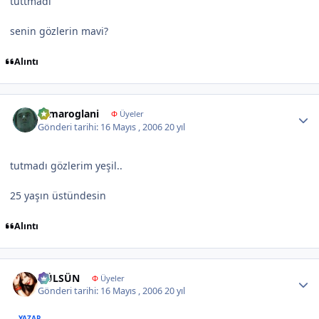
tuttmadi
senin gözlerin mavi?
Alıntı
Author stats
samaroglani
Φ
Üyeler
Gönderi tarihi:
16 Mayıs , 2006
20 yıl
tutmadı gözlerim yeşil..
25 yaşın üstündesin
Alıntı
Author stats
GÜLSÜN
Φ
Üyeler
Gönderi tarihi:
16 Mayıs , 2006
20 yıl
YAZAR