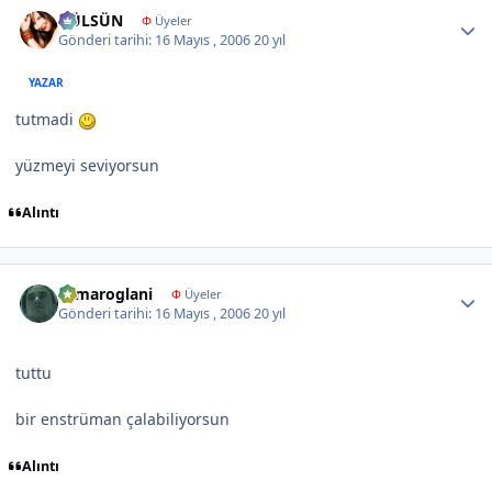
Author stats
GÜLSÜN
Φ
Üyeler
Gönderi tarihi:
16 Mayıs , 2006
20 yıl
YAZAR
tutmadi
yüzmeyi seviyorsun
Alıntı
Author stats
samaroglani
Φ
Üyeler
Gönderi tarihi:
16 Mayıs , 2006
20 yıl
tuttu
bir enstrüman çalabiliyorsun
Alıntı