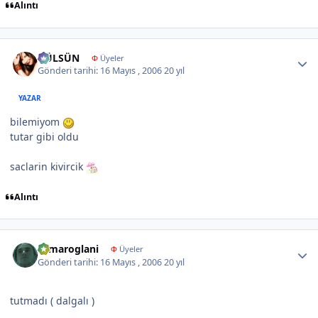
Alıntı
Author stats
GÜLSÜN
Φ
Üyeler
Gönderi tarihi:
16 Mayıs , 2006
20 yıl
YAZAR
bilemiyom
tutar gibi oldu
saclarin kivircik
Alıntı
Author stats
samaroglani
Φ
Üyeler
Gönderi tarihi:
16 Mayıs , 2006
20 yıl
tutmadı ( dalgalı )