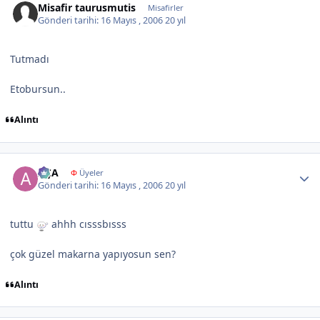
Misafir taurusmutis
Misafirler
Gönderi tarihi:
16 Mayıs , 2006
20 yıl
Tutmadı
Etobursun..
Alıntı
Author stats
AÇA
Φ
Üyeler
Gönderi tarihi:
16 Mayıs , 2006
20 yıl
tuttu
ahhh cısssbısss
çok güzel makarna yapıyosun sen?
Alıntı