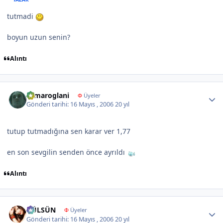
tutmadi
boyun uzun senin?
Alıntı
Author stats
samaroglani
Φ
Üyeler
Gönderi tarihi:
16 Mayıs , 2006
20 yıl
tutup tutmadığına sen karar ver 1,77
en son sevgilin senden önce ayrıldı
Alıntı
Author stats
GÜLSÜN
Φ
Üyeler
Gönderi tarihi:
16 Mayıs , 2006
20 yıl