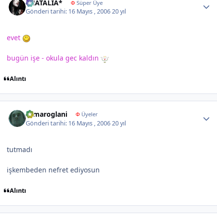
*NATALIA*
Φ
Süper Üye
Gönderi tarihi:
16 Mayıs , 2006
20 yıl
evet
bugün işe - okula gec kaldın
Alıntı
Author stats
samaroglani
Φ
Üyeler
Gönderi tarihi:
16 Mayıs , 2006
20 yıl
tutmadı
işkembeden nefret ediyosun
Alıntı