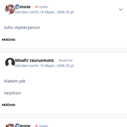
Author stats
yumote
Φ
Üyeler
Gönderi tarihi:
16 Mayıs , 2006
20 yıl
tuttu vejeteryansın
Alıntı
Misafir taurusmutis
Misafirler
Gönderi tarihi:
16 Mayıs , 2006
20 yıl
Alakam yok
neşelisin
Alıntı
Author stats
yumote
Φ
Üyeler