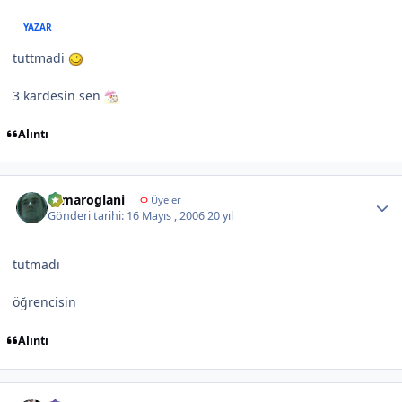
YAZAR
tuttmadi
3 kardesin sen
Alıntı
Author stats
samaroglani
Φ
Üyeler
Gönderi tarihi:
16 Mayıs , 2006
20 yıl
tutmadı
öğrencisin
Alıntı
Author stats