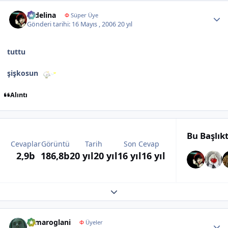
Author stats
sedelina
Φ
Süper Üye
Gönderi tarihi:
16 Mayıs , 2006
20 yıl
tuttu
şişkosun
Alıntı
Bu Başlık
Cevaplar
Görüntü
Tarih
Son Cevap
2,9b
186,8b
20 yıl
20 yıl
16 yıl
16 yıl
Expand topic overview
Author stats
samaroglani
Φ
Üyeler