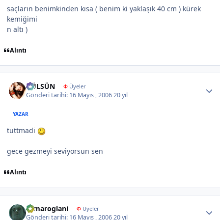
saçların benimkinden kısa ( benim ki yaklaşık 40 cm ) kürek
kemiğimi
n altı )
Alıntı
Author stats
GÜLSÜN
Φ
Üyeler
Gönderi tarihi:
16 Mayıs , 2006
20 yıl
YAZAR
tuttmadi
gece gezmeyi seviyorsun sen
Alıntı
Author stats
samaroglani
Φ
Üyeler
Gönderi tarihi:
16 Mayıs , 2006
20 yıl