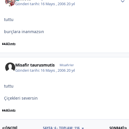
Gönderi tarihi:
16 Mayıs , 2006
20 yıl
tuttu
burçlara inanmazsın
Alıntı
Misafir taurusmutis
Misafirler
Gönderi tarihi:
16 Mayıs , 2006
20 yıl
tuttu
Çiçekleri seversin
Alıntı
İLK SAYFA
S
ÖNCEKI
SAYFA: 6 - TOPLAM: 116
SONRAKI