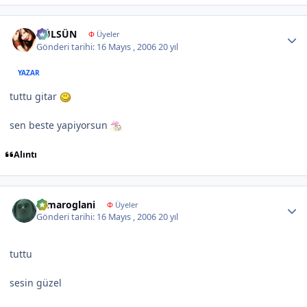
Author stats
GÜLSÜN
Φ
Üyeler
Gönderi tarihi:
16 Mayıs , 2006
20 yıl
YAZAR
tuttu gitar
sen beste yapiyorsun
Alıntı
Author stats
samaroglani
Φ
Üyeler
Gönderi tarihi:
16 Mayıs , 2006
20 yıl
tuttu
sesin güzel