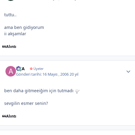
tuttu..
ama ben gidiyorum
ii akşamlar
Alıntı
Author stats
AÇA
Φ
Üyeler
Gönderi tarihi:
16 Mayıs , 2006
20 yıl
ben daha gitmeeiğim için tutmadı
sevgilin esmer senin?
Alıntı