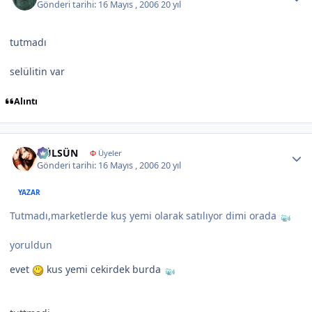
Gönderi tarihi:
16 Mayıs , 2006
20 yıl
tutmadı
selülitin var
Alıntı
Author stats
GÜLSÜN
Φ
Üyeler
Gönderi tarihi:
16 Mayıs , 2006
20 yıl
YAZAR
Tutmadı,marketlerde kuş yemi olarak satılıyor dimi orada
yoruldun
evet
kus yemi cekirdek burda