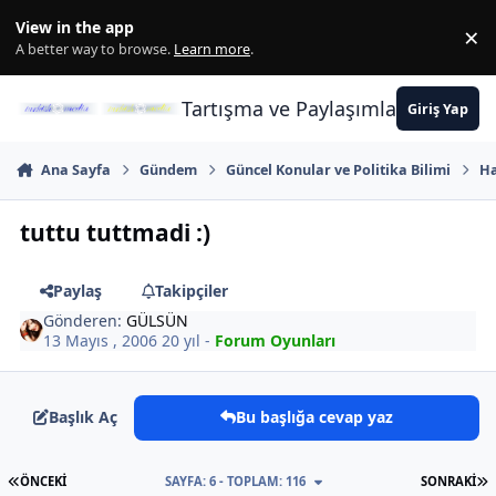
İçeriğe atla
View in the app
×
Di
A better way to browse.
Learn more
.
Tartışma ve Paylaşımların Merkez
Giriş Yap
Ana Sayfa
Gündem
Güncel Konular ve Politika Bilimi
Ha
tuttu tuttmadi :)
Paylaş
Takipçiler
Gönderen:
GÜLSÜN
13 Mayıs , 2006
20 yıl
-
Forum Oyunları
Başlık Aç
Bu başlığa cevap yaz
İLK SAYFA
S
ÖNCEKI
SAYFA: 6 - TOPLAM: 116
SONRAKI