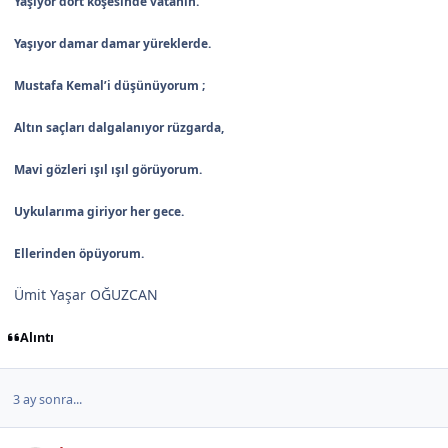
Yaşıyor dört köşesinde vatanın.
Yaşıyor damar damar yüreklerde.
Mustafa Kemal’i düşünüyorum ;
Altın saçları dalgalanıyor rüzgarda,
Mavi gözleri ışıl ışıl görüyorum.
Uykularıma giriyor her gece.
Ellerinden öpüyorum.
Ümit Yaşar OĞUZCAN
Alıntı
3 ay sonra...
Author stats