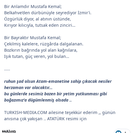
Bir Anlamdır Mustafa Kemal;
Belkahve’den dürbünüyle seyrediyor İzmir’i.
Özgürlük diyor, al atının üstünde,
Kırıyor kılıcıyla, tutsak eden zinciri…
Bir Bayraktır Mustafa Kemal;
Çekilmiş kalelere, rüzgârda dalgalanan.
Bozkırın bağrında yol alan kağnılara,
Işık tutan, güç veren, yol bulan…
.....
ruhun şad olsun Atam-emanetine sahip çıkacak nesiler
herzaman var olacaktır...
bu günlerde sesimiz bazen bir yetim yutkunması gibi
boğazımız'a dügümlenmiş olsada ..
TURKISH-MEDIA.COM ailesine teşekkür ederim ,, günün
anısına çok yakışan .. ATATÜRK resimi için
Alıntı