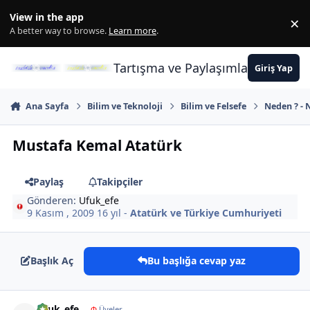
İçeriğe atla
View in the app
×
Di
A better way to browse.
Learn more
.
Tartışma ve Paylaşımların Merkez
Giriş Yap
Ana Sayfa
Bilim ve Teknoloji
Bilim ve Felsefe
Neden ? - N
Mustafa Kemal Atatürk
Paylaş
Takipçiler
Gönderen:
Ufuk_efe
9 Kasım , 2009
16 yıl
-
Atatürk ve Türkiye Cumhuriyeti
Başlık Aç
Bu başlığa cevap yaz
Author stats
Ufuk_efe
Φ
Üyeler