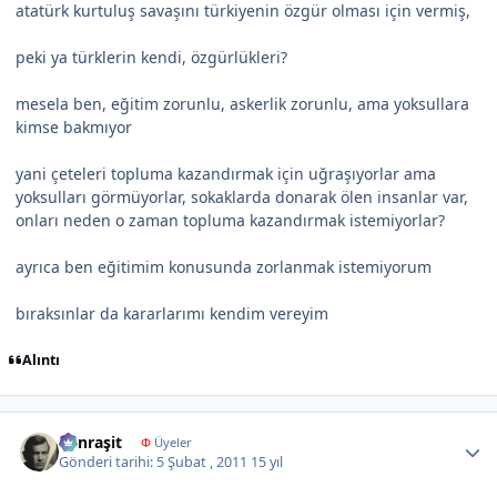
atatürk kurtuluş savaşını türkiyenin özgür olması için vermiş,
peki ya türklerin kendi, özgürlükleri?
mesela ben, eğitim zorunlu, askerlik zorunlu, ama yoksullara
kimse bakmıyor
yani çeteleri topluma kazandırmak için uğraşıyorlar ama
yoksulları görmüyorlar, sokaklarda donarak ölen insanlar var,
onları neden o zaman topluma kazandırmak istemiyorlar?
ayrıca ben eğitimim konusunda zorlanmak istemiyorum
bıraksınlar da kararlarımı kendim vereyim
Alıntı
Author stats
Canraşit
Φ
Üyeler
Gönderi tarihi:
5 Şubat , 2011
15 yıl