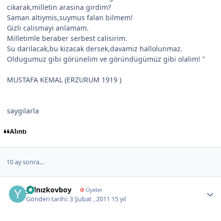
cikarak,milletin arasina girdim?
Saman altiymis,suymus falan bilmem!
Gizli calismayi anlamam.
Milletimle beraber serbest calisirim.
Su darilacak,bu kizacak dersek,davamiz hallolunmaz.
Oldugumuz gibi görünelim ve göründügümüz gibi olalim! "
MUSTAFA KEMAL (ERZURUM 1919 )
saygilarla
Alıntı
10 ay sonra...
Author stats
yalnızkovboy
Φ
Üyeler
Gönderi tarihi:
3 Şubat , 2011
15 yıl