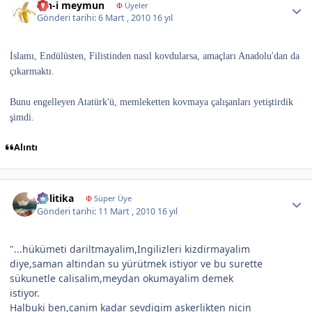
ibn-i meymun
Φ
Üyeler
Gönderi tarihi:
6 Mart , 2010
16 yıl
İslamı, Endülüsten, Filistinden nasıl kovdularsa, amaçları Anadolu'dan da
çıkarmaktı.
Bunu engelleyen Atatürk'ü, memleketten kovmaya çalışanları yetiştirdik
şimdi.
Alıntı
Author stats
politika
Φ
Süper Üye
Gönderi tarihi:
11 Mart , 2010
16 yıl
"...hükümeti dariltmayalim,Ingilizleri kizdirmayalim
diye,saman altindan su yürütmek istiyor ve bu surette
sükunetle calisalim,meydan okumayalim demek
istiyor.
Halbuki ben,canim kadar sevdigim askerlikten nicin