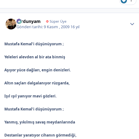
1
Author stats
sardunyam
Φ
Süper Üye
Gönderi tarihi:
9 Kasım , 2009
16 yıl
Mustafa Kemal’i düşünüyorum ;
Yeleleri alevden al bir ata binmiş
Aşıyor yüce dağları, engin denizleri.
Altın saçları dalgalanıyor rüzgarda,
Işıl ışıl yanıyor mavi gözleri.
Mustafa Kemal’i düşünüyorum ;
Yanmış, yıkılmış savaş meydanlarında
Destanlar yaratıyor cihanın görmediği,