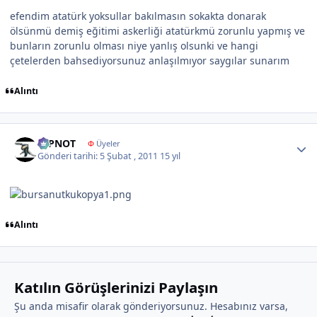
efendim atatürk yoksullar bakılmasın sokakta donarak
ölsünmü demiş eğitimi askerliği atatürkmü zorunlu yapmış ve
bunların zorunlu olması niye yanlış olsunki ve hangi
çetelerden bahsediyorsunuz anlaşılmıyor saygılar sunarım
Alıntı
Author stats
DİPNOT
Φ
Üyeler
Gönderi tarihi:
5 Şubat , 2011
15 yıl
Alıntı
Katılın Görüşlerinizi Paylaşın
Şu anda misafir olarak gönderiyorsunuz. Hesabınız varsa,