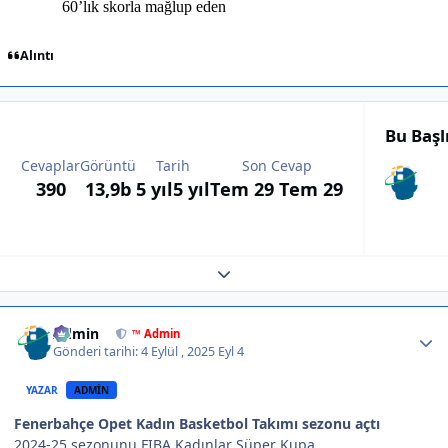
Alıntı
Bu Başl
Cevaplar
Görüntü
Tarih
Son Cevap
390
13,9b
5 yıl
5 yıl
Tem 29
Tem 29
Expand topic overview
Author stats
Admin
™ Admin
Gönderi tarihi:
4 Eylül , 2025
Eyl 4
YAZAR
ADMIN
Fenerbahçe Opet Kadın Basketbol Takımı sezonu açtı
2024-25 sezonunu FIBA Kadınlar Süper Kupa,