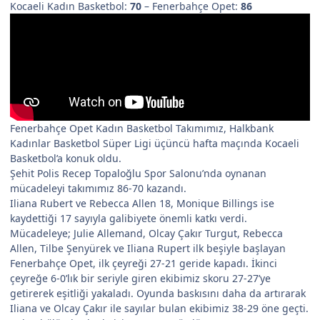
Kocaeli Kadın Basketbol:
70
– Fenerbahçe Opet:
86
Fenerbahçe Opet Kadın Basketbol Takımımız, Halkbank
Kadınlar Basketbol Süper Ligi üçüncü hafta maçında Kocaeli
Basketbol’a konuk oldu.
Şehit Polis Recep Topaloğlu Spor Salonu’nda oynanan
mücadeleyi takımımız 86-70 kazandı.
Iliana Rubert ve Rebecca Allen 18, Monique Billings ise
kaydettiği 17 sayıyla galibiyete önemli katkı verdi.
Mücadeleye; Julie Allemand, Olcay Çakır Turgut, Rebecca
Allen, Tilbe Şenyürek ve Iliana Rupert ilk beşiyle başlayan
Fenerbahçe Opet, ilk çeyreği 27-21 geride kapadı. İkinci
çeyreğe 6-0’lık bir seriyle giren ekibimiz skoru 27-27’ye
getirerek eşitliği yakaladı. Oyunda baskısını daha da artırarak
Iliana ve Olcay Çakır ile sayılar bulan ekibimiz 38-29 öne geçti.