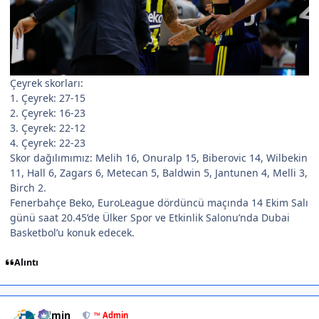
Çeyrek skorları:
1. Çeyrek: 27-15
2. Çeyrek: 16-23
3. Çeyrek: 22-12
4. Çeyrek: 22-23
Skor dağılımımız: Melih 16, Onuralp 15, Biberovic 14, Wilbekin
11, Hall 6, Zagars 6, Metecan 5, Baldwin 5, Jantunen 4, Melli 3,
Birch 2.
Fenerbahçe Beko, EuroLeague dördüncü maçında 14 Ekim Salı
günü saat 20.45’de Ülker Spor ve Etkinlik Salonu’nda Dubai
Basketbol’u konuk edecek.
Alıntı
Author stats
Admin
™ Admin