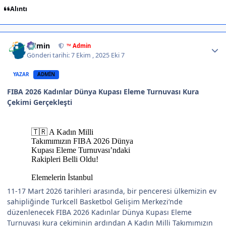
Alıntı
Author stats
Admin
™ Admin
Gönderi tarihi:
7 Ekim , 2025
Eki 7
YAZAR
ADMIN
FIBA 2026 Kadınlar Dünya Kupası Eleme Turnuvası Kura
Çekimi Gerçekleşti
11-17 Mart 2026 tarihleri arasında, bir penceresi ülkemizin ev
sahipliğinde Turkcell Basketbol Gelişim Merkezi’nde
düzenlenecek FIBA 2026 Kadınlar Dünya Kupası Eleme
Turnuvası kura çekiminin ardından A Kadın Milli Takımımızın