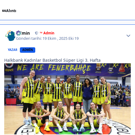
Alıntı
Author stats
Admin
™ Admin
Gönderi tarihi:
19 Ekim , 2025
Eki 19
YAZAR
ADMIN
Halkbank Kadınlar Basketbol Süper Ligi 3. Hafta