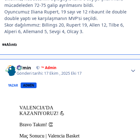
mücadeleden 72-75 galip ayrılmasını bildi.
Oyuncumuz Iliana Rupert, 19 sayı ve 12 ribaunt ile double
double yaptı ve karşılaşmanın MVP'si seçildi.
Skor dağılımımız: Billings 20, Rupert 19, Allen 12, Tilbe 6,
Alperi 6, Allemand 5, Sevgi 4, Olcay 3.
Alıntı
Author stats
Admin
™ Admin
Gönderi tarihi:
17 Ekim , 2025
Eki 17
YAZAR
ADMIN