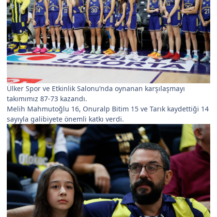
Ülker Spor ve Etkinlik Salonu’nda oynanan karşılaşmayı
takımımız 87-73 kazandı.
Melih Mahmutoğlu 16, Onuralp Bitim 15 ve Tarık kaydettiği 14
sayıyla galibiyete önemli katkı verdi.