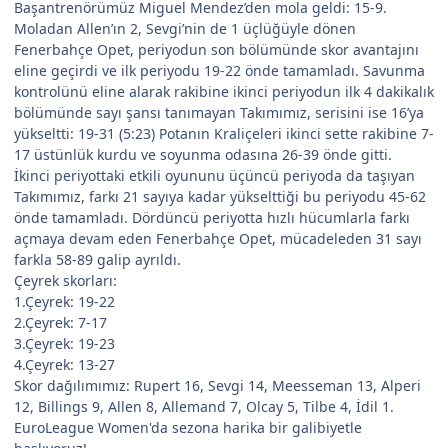
Başantrenörümüz Miguel Mendez’den mola geldi: 15-9.
Moladan Allen’ın 2, Sevgi’nin de 1 üçlüğüyle dönen
Fenerbahçe Opet, periyodun son bölümünde skor avantajını
eline geçirdi ve ilk periyodu 19-22 önde tamamladı. Savunma
kontrolünü eline alarak rakibine ikinci periyodun ilk 4 dakikalık
bölümünde sayı şansı tanımayan Takımımız, serisini ise 16’ya
yükseltti: 19-31 (5:23) Potanın Kraliçeleri ikinci sette rakibine 7-
17 üstünlük kurdu ve soyunma odasına 26-39 önde gitti.
İkinci periyottaki etkili oyununu üçüncü periyoda da taşıyan
Takımımız, farkı 21 sayıya kadar yükselttiği bu periyodu 45-62
önde tamamladı. Dördüncü periyotta hızlı hücumlarla farkı
açmaya devam eden Fenerbahçe Opet, mücadeleden 31 sayı
farkla 58-89 galip ayrıldı.
Çeyrek skorları:
1.Çeyrek: 19-22
2.Çeyrek: 7-17
3.Çeyrek: 19-23
4.Çeyrek: 13-27
Skor dağılımımız: Rupert 16, Sevgi 14, Meesseman 13, Alperi
12, Billings 9, Allen 8, Allemand 7, Olcay 5, Tilbe 4, İdil 1.
EuroLeague Women'da sezona harika bir galibiyetle