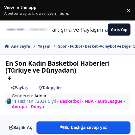
İçeriğe atla
View in the app
×
Di
A better way to browse.
Learn more
.
Tartışma ve Paylaşımların Merkez
Giriş Yap
Ana Sayfa
Yaşam
Spor - Futbol - Basket -Voleybol ve Diğer 
En Son Kadın Basketbol Haberleri
(Türkiye ve Dünyadan)
Paylaş
Takipçiler
Gönderen:
Admin
11 Haziran , 2021
5 yıl
-
Basketbol - NBA - EuroLeague -
Avrupa - Dünya
Başlık Aç
Bu başlığa cevap yaz