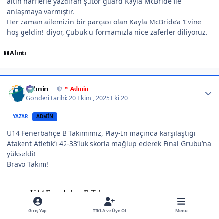
altın harflerle yazdıran şutör guard Kayla McBride ile
anlaşmaya varmıştır.
Her zaman ailemizin bir parçası olan Kayla McBride’a ‘Evine
hoş geldin!’ diyor, Çubuklu formamızla nice zaferler diliyoruz.
Alıntı
Author stats
Admin
™ Admin
Gönderi tarihi:
20 Ekim , 2025
Eki 20
YAZAR
ADMIN
U14 Fenerbahçe B Takımımız, Play-In maçında karşılaştığı
Atakent Atletik’i 42-33’lük skorla mağlup ederek Final Grubu’na
yükseldi!
Bravo Takım!
Giriş Yap
TIKLA ve Üye Ol
Menu