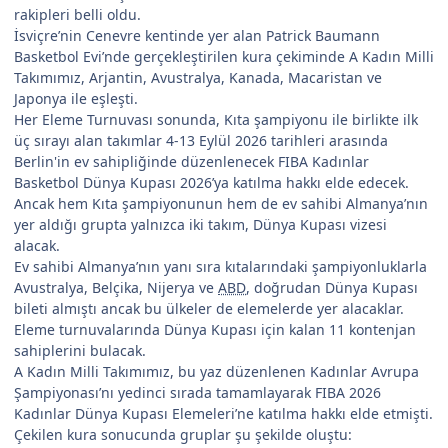
rakipleri belli oldu.
İsviçre’nin Cenevre kentinde yer alan Patrick Baumann
Basketbol Evi’nde gerçekleştirilen kura çekiminde A Kadın Milli
Takımımız, Arjantin, Avustralya, Kanada, Macaristan ve
Japonya ile eşleşti.
Her Eleme Turnuvası sonunda, Kıta şampiyonu ile birlikte ilk
üç sırayı alan takımlar 4-13 Eylül 2026 tarihleri arasında
Berlin'in ev sahipliğinde düzenlenecek FIBA Kadınlar
Basketbol Dünya Kupası 2026’ya katılma hakkı elde edecek.
Ancak hem Kıta şampiyonunun hem de ev sahibi Almanya’nın
yer aldığı grupta yalnızca iki takım, Dünya Kupası vizesi
alacak.
Ev sahibi Almanya’nın yanı sıra kıtalarındaki şampiyonluklarla
Avustralya, Belçika, Nijerya ve
ABD
, doğrudan Dünya Kupası
bileti almıştı ancak bu ülkeler de elemelerde yer alacaklar.
Eleme turnuvalarında Dünya Kupası için kalan 11 kontenjan
sahiplerini bulacak.
A Kadın Milli Takımımız, bu yaz düzenlenen Kadınlar Avrupa
Şampiyonası’nı yedinci sırada tamamlayarak FIBA 2026
Kadınlar Dünya Kupası Elemeleri’ne katılma hakkı elde etmişti.
Çekilen kura sonucunda gruplar şu şekilde oluştu: