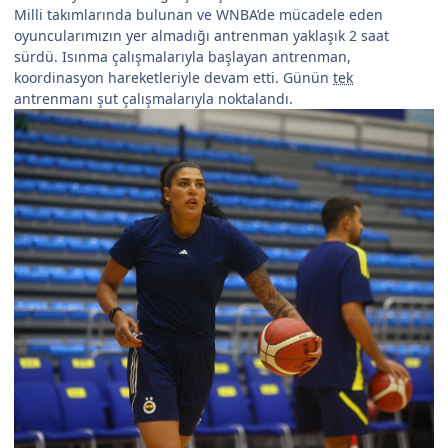
Milli takımlarında bulunan ve WNBA’de mücadele eden
oyuncularımızın yer almadığı antrenman yaklaşık 2 saat
sürdü. Isınma çalışmalarıyla başlayan antrenman,
koordinasyon hareketleriyle devam etti. Günün
tek
antrenmanı şut çalışmalarıyla noktalandı.