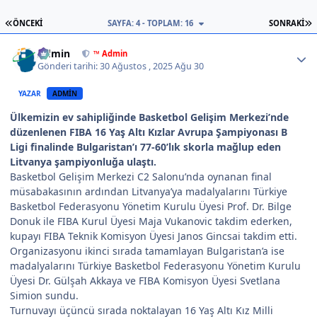
İLK SAYFA
S
ÖNCEKI
SAYFA: 4 - TOPLAM: 16
SONRAKI
Author stats
Admin
™ Admin
Gönderi tarihi:
30 Ağustos , 2025
Ağu 30
YAZAR
ADMIN
Ülkemizin ev sahipliğinde Basketbol Gelişim Merkezi’nde
düzenlenen FIBA 16 Yaş Altı Kızlar Avrupa Şampiyonası B
Ligi finalinde Bulgaristan’ı 77-60’lık skorla mağlup eden
Litvanya şampiyonluğa ulaştı.
Basketbol Gelişim Merkezi C2 Salonu’nda oynanan final
müsabakasının ardından Litvanya’ya madalyalarını Türkiye
Basketbol Federasyonu Yönetim Kurulu Üyesi Prof. Dr. Bilge
Donuk ile FIBA Kurul Üyesi Maja Vukanovic takdim ederken,
kupayı FIBA Teknik Komisyon Üyesi Janos Gincsai takdim etti.
Organizasyonu ikinci sırada tamamlayan Bulgaristan’a ise
madalyalarını Türkiye Basketbol Federasyonu Yönetim Kurulu
Üyesi Dr. Gülşah Akkaya ve FIBA Komisyon Üyesi Svetlana
Simion sundu.
Turnuvayı üçüncü sırada noktalayan 16 Yaş Altı Kız Milli