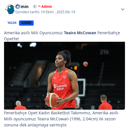
Author stats
Admin
™ Admin
Gönderi tarihi:
19 Ekim , 2025
Eki 19
YAZAR
ADMIN
Amerika asıllı Mili Oyuncumuz
Teaira McCowan
Fenerbahçe
Opet’te!
Fenerbahçe Opet Kadın Basketbol Takımımız, Amerika asıllı
Milli oyuncumuz Teaira McCowan (1996, 2.04cm) ile sezon
sonuna dek anlaşmaya varmıştır.