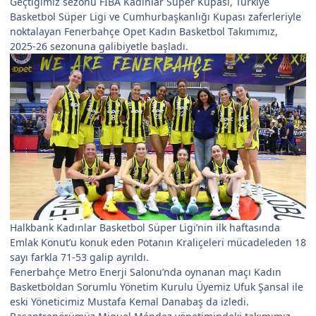
Geçtiğimiz sezonu FIBA Kadınlar Süper Kupası, Türkiye
Basketbol Süper Ligi ve Cumhurbaşkanlığı Kupası zaferleriyle
noktalayan Fenerbahçe Opet Kadın Basketbol Takımımız,
2025-26 sezonuna galibiyetle başladı.
Halkbank Kadınlar Basketbol Süper Ligi’nin ilk haftasında
Emlak Konut’u konuk eden Potanın Kraliçeleri mücadeleden 18
sayı farkla 71-53 galip ayrıldı.
Fenerbahçe Metro Enerji Salonu’nda oynanan maçı Kadın
Basketboldan Sorumlu Yönetim Kurulu Üyemiz Ufuk Şansal ile
eski Yöneticimiz Mustafa Kemal Danabaş da izledi.