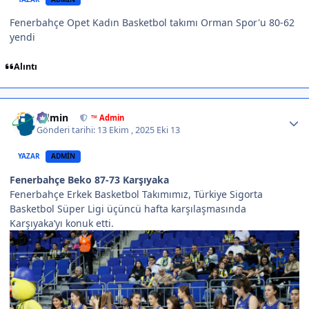
Fenerbahçe Opet Kadın Basketbol takımı Orman Spor'u 80-62
yendi
Alıntı
Author stats
Admin
™ Admin
Gönderi tarihi:
13 Ekim , 2025
Eki 13
YAZAR
ADMIN
Fenerbahçe Beko 87-73 Karşıyaka
Fenerbahçe Erkek Basketbol Takımımız, Türkiye Sigorta
Basketbol Süper Ligi üçüncü hafta karşılaşmasında
Karşıyaka’yı konuk etti.