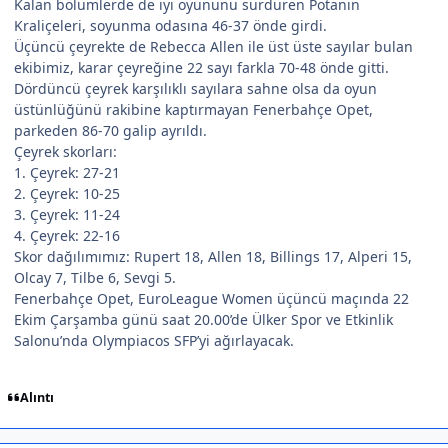
Kalan bölümlerde de iyi oyununu sürdüren Potanın
Kraliçeleri, soyunma odasına 46-37 önde girdi.
Üçüncü çeyrekte de Rebecca Allen ile üst üste sayılar bulan
ekibimiz, karar çeyreğine 22 sayı farkla 70-48 önde gitti.
Dördüncü çeyrek karşılıklı sayılara sahne olsa da oyun
üstünlüğünü rakibine kaptırmayan Fenerbahçe Opet,
parkeden 86-70 galip ayrıldı.
Çeyrek skorları:
1. Çeyrek: 27-21
2. Çeyrek: 10-25
3. Çeyrek: 11-24
4. Çeyrek: 22-16
Skor dağılımımız: Rupert 18, Allen 18, Billings 17, Alperi 15,
Olcay 7, Tilbe 6, Sevgi 5.
Fenerbahçe Opet, EuroLeague Women üçüncü maçında 22
Ekim Çarşamba günü saat 20.00’de Ülker Spor ve Etkinlik
Salonu’nda Olympiacos SFP’yi ağırlayacak.
Alıntı