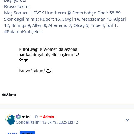
başlıyoruz!
Bravo Takım!
Maç Sonucu | DVTK Huntherm � Fenerbahçe Opet: 58-89
Skor dağılımımız: Rupert 16, Sevgi 14, Meesseman 13, Alperi
12, Billings 9, Allen 8, Allemand 7, Olcay 5, Tilbe 4, İdil 1.
#PotanınKraliçeleri
Alıntı
Author stats
Admin
™ Admin
Gönderi tarihi:
12 Ekim , 2025
Eki 12
YAZAR
ADMIN