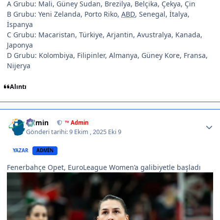
A Grubu: Mali, Güney Sudan, Brezilya, Belçika, Çekya, Çin
B Grubu: Yeni Zelanda, Porto Riko,
ABD
, Senegal, İtalya,
İspanya
C Grubu: Macaristan, Türkiye, Arjantin, Avustralya, Kanada,
Japonya
D Grubu: Kolombiya, Filipinler, Almanya, Güney Kore, Fransa,
Nijerya
Alıntı
Author stats
Admin
™ Admin
Gönderi tarihi:
9 Ekim , 2025
Eki 9
YAZAR
ADMIN
Fenerbahçe Opet, EuroLeague Women’a galibiyetle başladı