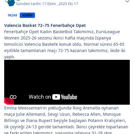
Gönderi tarihi:
17 Ekim , 2025
Eki 17
YAZAR
ADMIN
Valencia Basket 72–75 Fenerbahçe Opet
Fenerbahçe Opet Kadın Basketbol Takımımız, EuroLeague
Women 2025-26 sezonu ikinci hafta maçında İspanya
temsilcisi Valencia Basket’e konuk oldu. Normal süresi 65-65
eşitlikle tamamlanan maçı 72-75 kazanan takımımız, ikide iki
yaptı.
Emma Meesseman’ın yokluğunda Roig Arena’da oynanan
maça Julie Allemand, Sevgi Uzun, Rebecca Allen, Monique
Billings ve Iliana Rupert beşiyle başlayan Potanın Kraliçeleri,
ilk çeyreği 24-13 geride tamamladı. İkinci çeyrekte toparlanan
ve farkı eriten takımımız, soyunma odasına 31-28 skor