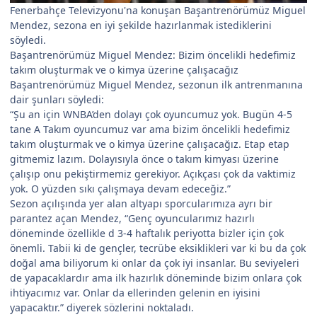
Fenerbahçe Televizyonu'na konuşan Başantrenörümüz Miguel
Mendez, sezona en iyi şekilde hazırlanmak istediklerini
söyledi.
Başantrenörümüz Miguel Mendez: Bizim öncelikli hedefimiz
takım oluşturmak ve o kimya üzerine çalışacağız
Başantrenörümüz Miguel Mendez, sezonun ilk antrenmanına
dair şunları söyledi:
“Şu an için WNBA’den dolayı çok oyuncumuz yok. Bugün 4-5
tane A Takım oyuncumuz var ama bizim öncelikli hedefimiz
takım oluşturmak ve o kimya üzerine çalışacağız. Etap etap
gitmemiz lazım. Dolayısıyla önce o takım kimyası üzerine
çalışıp onu pekiştirmemiz gerekiyor. Açıkçası çok da vaktimiz
yok. O yüzden sıkı çalışmaya devam edeceğiz.”
Sezon açılışında yer alan altyapı sporcularımıza ayrı bir
parantez açan Mendez, “Genç oyuncularımız hazırlı
döneminde özellikle d 3-4 haftalık periyotta bizler için çok
önemli. Tabii ki de gençler, tecrübe eksiklikleri var ki bu da çok
doğal ama biliyorum ki onlar da çok iyi insanlar. Bu seviyeleri
de yapacaklardır ama ilk hazırlık döneminde bizim onlara çok
ihtiyacımız var. Onlar da ellerinden gelenin en iyisini
yapacaktır.” diyerek sözlerini noktaladı.