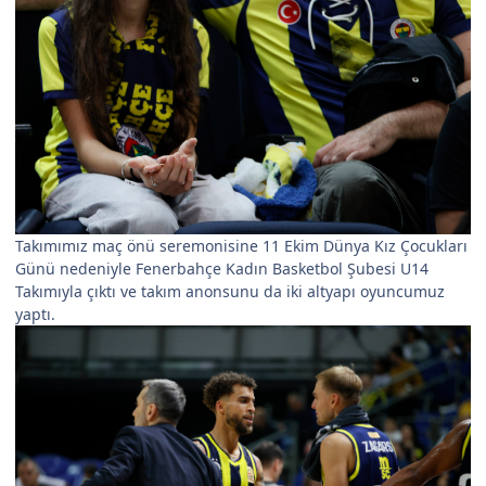
Takımımız maç önü seremonisine 11 Ekim Dünya Kız Çocukları
Günü nedeniyle Fenerbahçe Kadın Basketbol Şubesi U14
Takımıyla çıktı ve takım anonsunu da iki altyapı oyuncumuz
yaptı.