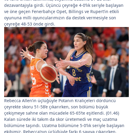
dezavantajıyla girdi. Üçüncü çeyreğe 4-0’lık seriyle başlayan
ve öne geçen Fenerbahçe Opet, Billings ve Rupert’in etkili
oyununa milli oyuncularımızın da destek vermesiyle son
çeyreğe 48-53 önde girdi.
Rebecca Allen’in üçlüğüyle Potanın Kraliçeleri dördüncü
çeyrekte skoru 51-58’e çıkarırken, son bölümü büyük
çekişmeye sahne olan mücadele 65-65’te eşitlendi. (01.46)
Kalan sürede iki takım da skor üretemedi ve maç uzatma
bölümüne taşındı. Uzatma bölümüne 5-0’lık seriyle başlayan
ekibimiz, Rebecca’nın üçlüğüyle farkı 6 sayıya çıkarırken,