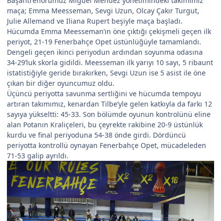
Başantrenörümüz Miguel Méndez yönetimindeki takımımız
maça; Emma Meesseman, Sevgi Uzun, Olcay Çakır Turgut,
Julie Allemand ve Iliana Rupert beşiyle maça başladı.
Hücumda Emma Meesseman’ın öne çıktığı çekişmeli geçen ilk
periyot, 21-19 Fenerbahçe Opet üstünlüğüyle tamamlandı.
Dengeli geçen ikinci periyodun ardından soyunma odasına
34-29’luk skorla gidildi. Meesseman ilk yarıyı 10 sayı, 5 ribaunt
istatistiğiyle geride bırakırken, Sevgi Uzun ise 5 asist ile öne
çıkan bir diğer oyuncumuz oldu.
Üçüncü periyotta savunma sertliğini ve hücumda tempoyu
artıran takımımız, kenardan Tilbe’yle gelen katkıyla da farkı 12
sayıya yükseltti: 45-33. Son bölümde oyunun kontrolünü eline
alan Potanın Kraliçeleri, bu çeyrekte rakibine 20-9 üstünlük
kurdu ve final periyoduna 54-38 önde girdi. Dördüncü
periyotta kontrollü oynayan Fenerbahçe Opet, mücadeleden
71-53 galip ayrıldı.